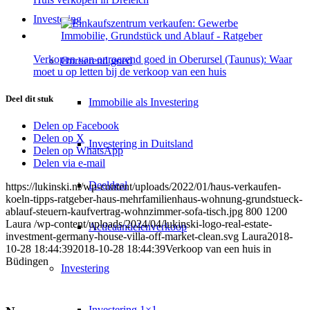
Investering
Verkopen van onroerend goed in Oberursel (Taunus): Waar
Onroerend goed
moet u op letten bij de verkoop van een huis
Deel dit stuk
Immobilie als Investering
Delen op Facebook
Delen op X
Investering in Duitsland
Delen op WhatsApp
Delen via e-mail
Deeldeal
https://lukinski.nl/wp-content/uploads/2022/01/haus-verkaufen-
koeln-tipps-ratgeber-haus-mehrfamilienhaus-wohnung-grundstueck-
ablauf-steuern-kaufvertrag-wohnzimmer-sofa-tisch.jpg
800
1200
Laura
/wp-content/uploads/2024/04/lukinski-logo-real-estate-
Actieaandelenverkoop
investment-germany-house-villa-off-market-clean.svg
Laura
2018-
10-28 18:44:39
2018-10-28 18:44:39
Verkoop van een huis in
Büdingen
Investering
Investering 1×1