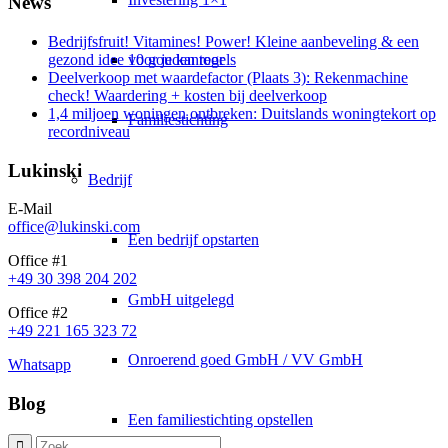
News
Bedrijfsfruit! Vitamines! Power! Kleine aanbeveling & een
10 gouden regels
gezond idee voor je kantoor
Deelverkoop met waardefactor (Plaats 3): Rekenmachine
check! Waardering + kosten bij deelverkoop
1,4 miljoen woningen ontbreken: Duitslands woningtekort op
Familiestichting
recordniveau
Lukinski
Bedrijf
E-Mail
office@lukinski.com
Een bedrijf opstarten
Office #1
+49 30 398 204 202
GmbH uitgelegd
Office #2
+49 221 165 323 72
Onroerend goed GmbH / VV GmbH
Whatsapp
Blog
Een familiestichting opstellen