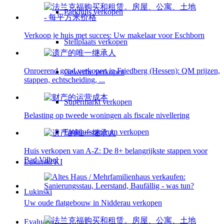
Parkhuis verkopen
Verkoop je huis met succes: Uw makelaar voor Eschborn
Stellplaats verkopen
Onroerend goed verkopen in Friedberg (Hessen): QM prijzen,
Gewerbe verkopen
stappen, echtscheiding, ...
Supermarkt verkopen
Belasting op tweede woningen als fiscale nivellering
Einkaufszentrum verkopen
Huis verkopen van A-Z: De 8+ belangrijkste stappen voor
Bad Vilbel
Lukinski KI
Lukinski
Uw oude flatgebouw in Nidderau verkopen
Evaluatie