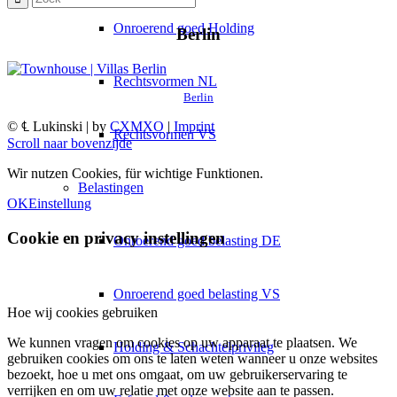
Onroerend goed Holding
Berlin
Rechtsvormen NL
Berlin
© ℄ Lukinski | by
CXMXO
|
Imprint
Rechtsvormen VS
Scroll naar bovenzijde
Wir nutzen Cookies, für wichtige Funktionen.
Belastingen
OK
Einstellung
Cookie en privacy instellingen
Onroerend goed belasting DE
Onroerend goed belasting VS
Hoe wij cookies gebruiken
We kunnen vragen om cookies op uw apparaat te plaatsen. We
Holding & Schachtelprivileg
gebruiken cookies om ons te laten weten wanneer u onze websites
bezoekt, hoe u met ons omgaat, om uw gebruikerservaring te
verrijken en om uw relatie met onze website aan te passen.