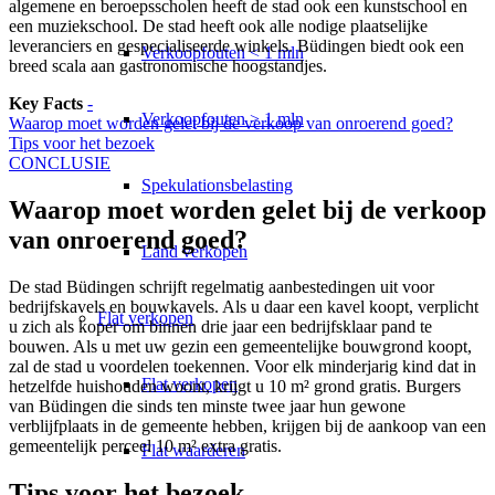
algemene en beroepsscholen heeft de stad ook een kunstschool en
een muziekschool. De stad heeft ook alle nodige plaatselijke
leveranciers en gespecialiseerde winkels. Büdingen biedt ook een
Verkoopfouten < 1 mln
breed scala aan gastronomische hoogstandjes.
Key Facts
-
Verkoopfouten > 1 mln
Waarop moet worden gelet bij de verkoop van onroerend goed?
Tips voor het bezoek
CONCLUSIE
Spekulationsbelasting
Waarop moet worden gelet bij de verkoop
van onroerend goed?
Land verkopen
De stad Büdingen schrijft regelmatig aanbestedingen uit voor
bedrijfskavels en bouwkavels. Als u daar een kavel koopt, verplicht
Flat
verkopen
u zich als koper om binnen drie jaar een bedrijfsklaar pand te
bouwen. Als u met uw gezin een gemeentelijke bouwgrond koopt,
zal de stad u voordelen toekennen. Voor elk minderjarig kind dat in
Flat verkopen
hetzelfde huishouden woont, krijgt u 10 m² grond gratis. Burgers
van Büdingen die sinds ten minste twee jaar hun gewone
verblijfplaats in de gemeente hebben, krijgen bij de aankoop van een
gemeentelijk perceel 10 m² extra gratis.
Flat waarderen
Tips voor het bezoek