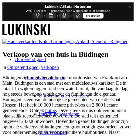
×
Lukinski AI Beta: Nu testen
AVG-conform — grondwaarden & marktdata in seconden
06
06
12
55
:
:
:
Nu testen
D
UUR
MIN
SEC
Verkoop van een huis in Büdingen
Onroerend goed
in
Onroerend goed
,
verkopen
Immobilie verkopen
Büdingen ligt ongeveer 50 km ten noordoosten van Frankfurt am
Main. Büdingen is een stad met een middeleeuws karakter. De in
totaal 15 wijken liggen rond een waterburcht, die vandaag de dag
nog steeds bewoond wordt door de familie van de eigenaar.
Onroerend goed verkopen
Büdingen is een van de bosrijkste gemeenten van de deelstaat
Hessen. Het heeft 10.000 hectare privé-bos en 2.600 hectare
gemeentebos. Ontdek
home
. Deze streek is dus ook een populair
Immobilie waarderen
plaatselijk recreatiegebied geworden. De stad telt momenteel
ongeveer 23.000 inwoners. Bovendien geniet Büdingen door zijn
optimale verkeersverbindingen een groot vestigingsvoordeel, zowel
Villa verkopen
voor ondernemingen als voor particuliere huishoudens. Naast