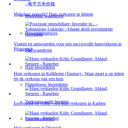
Makelaar gezocht? Huis verkopen in Idstein
Immobilie waarderen
Bewertingsproces
Vragen en antwoorden voor een succesvolle huisverkoop in
Pfungstadt
Flat waarderen
Huis beoordelen
Huis verkopen in Kelkheim (Taunus) - Waar moet u op letten
bij de verkoop van een huis
Flatgebouw beoordelen
Verkoopwaarde bepalen
Eenvoudig en veilig - een huis verkopen in Karben
Laat beoordelen
Huis verkopen in Dreieich