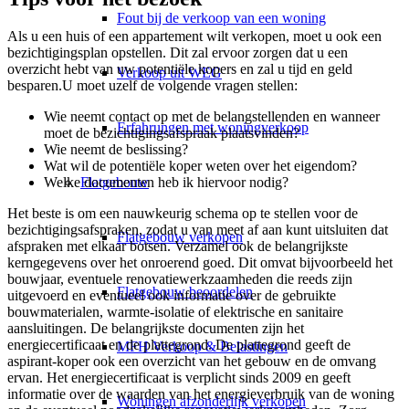
Fout bij de verkoop van een woning
Als u een huis of een appartement wilt verkopen, moet u ook een
bezichtigingsplan opstellen. Dit zal ervoor zorgen dat u een
overzicht hebt van uw potentiële kopers en zal u tijd en geld
Verkoop uit WEG
besparen.U moet uzelf de volgende vragen stellen:
Wie neemt contact op met de belangstellenden en wanneer
Erfahrungen met woningverkoop
moet de bezichtigingsafspraak plaatsvinden?
Wie neemt de beslissing?
Wat wil de potentiële koper weten over het eigendom?
Flatgebouw
Welke documenten heb ik hiervoor nodig?
Het beste is om een nauwkeurig schema op te stellen voor de
bezichtigingsafspraken, zodat u van meet af aan kunt uitsluiten dat
Flatgebouw verkopen
afspraken met elkaar botsen. Verzamel ook de belangrijkste
kerngegevens over het onroerend goed. Dit omvat bijvoorbeeld het
bouwjaar, eventuele renovatiewerkzaamheden die reeds zijn
Flatgebouw beoordelen
uitgevoerd en eventueel ook informatie over de gebruikte
bouwmaterialen, warmte-isolatie of elektrische en sanitaire
aansluitingen. De belangrijkste documenten zijn het
energiecertificaat en de plattegrond. De plattegrond geeft de
MFH Verkoop & Belastingen
aspirant-koper ook een overzicht van het gebouw en de omvang
ervan. Het energiecertificaat is verplicht sinds 2009 en geeft
informatie over de waarden van het energieverbruik van de woning
Woningen afzonderlijk verkopen