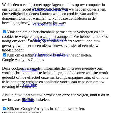
We bieden u een lijst met opgeslagen cookies op uw computer in
Verkopen in München
ons domein, zodat u kunt controleren wat we hebben opgeslagen.
Om veiligheidsredenen kunnen we geen cookies van andere
domeinen tonen of wijzigen. U kunt deze controleren in de
beveiligingsinstellingen van uw browser.
Verkopen in Keulen
Vink aan om de berichtenbalk permanent te verbergen en alle
cookies te weigeren als u zich niet aanmeldt. We hebben 2 cookies
Verkopen Düsseldorf
nodig om deze instelling op te slaan. Anders wordt u opnieuw
gevraagd wanneer u een nieuw browservenster of een nieuw
tabblad opent.
Verkopen in Frankfurt
Klik om essentiële site cookies in- of uit te schakelen.
Google Analytics Cookies
Deze cookies verzamelen informatie die in geaggregeerde vorm
Makelaar?
wordt gebruikt om ons te helpen begrijpen hoe onze website wordt
gebruikt of hoe effectief onze marketingcampagnes zijn, of om ons
te helpen onze website en applicatie voor u aan te passen om uw
YouTube
ervaring te verbeteren.
Als u niet wilt dat wij uw bezoek aan onze site volgen, kunt u dit in
uw browser hier uitschakelen:
TikTok
Klik om Google Analytics in- of uit te schakelen.