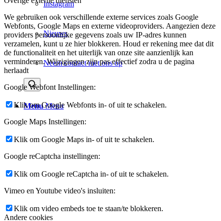
Overige externe diensten
Instagram
We gebruiken ook verschillende externe services zoals Google
Webfonts, Google Maps en externe videoproviders. Aangezien deze
Nieuws
providers persoonlijke gegevens zoals uw IP-adres kunnen
verzamelen, kunt u ze hier blokkeren. Houd er rekening mee dat dit
de functionaliteit en het uiterlijk van onze site aanzienlijk kan
verminderen. Wijzigingen zijn pas effectief zodra u de pagina
Neem contact met ons op
herlaadt
Google Webfont Instellingen:
Klik om Google Webfonts in- of uit te schakelen.
Menu
Menu
Google Maps Instellingen:
Klik om Google Maps in- of uit te schakelen.
Google reCaptcha instellingen:
Klik om Google reCaptcha in- of uit te schakelen.
Vimeo en Youtube video's insluiten:
Klik om video embeds toe te staan/te blokkeren.
Andere cookies