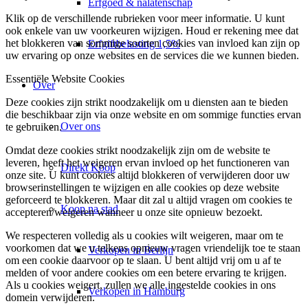
Erfgoed & nalatenschap
Klik op de verschillende rubrieken voor meer informatie. U kunt
ook enkele van uw voorkeuren wijzigen. Houd er rekening mee dat
het blokkeren van sommige soorten cookies van invloed kan zijn op
Erfgiftbelasting 1,5%
uw ervaring op onze websites en de services die we kunnen bieden.
Essentiële Website Cookies
Over
Deze cookies zijn strikt noodzakelijk om u diensten aan te bieden
die beschikbaar zijn via onze website en om sommige functies ervan
Over ons
te gebruiken.
Omdat deze cookies strikt noodzakelijk zijn om de website te
leveren, heeft het weigeren ervan invloed op het functioneren van
Direkt Koop
onze site. U kunt cookies altijd blokkeren of verwijderen door uw
browserinstellingen te wijzigen en alle cookies op deze website
geforceerd te blokkeren. Maar dit zal u altijd vragen om cookies te
Koop na stad
accepteren/weigeren wanneer u onze site opnieuw bezoekt.
We respecteren volledig als u cookies wilt weigeren, maar om te
voorkomen dat we u telkens opnieuw vragen vriendelijk toe te staan
Verkopen in Berlijn
om een cookie daarvoor op te slaan. U bent altijd vrij om u af te
melden of voor andere cookies om een betere ervaring te krijgen.
Als u cookies weigert, zullen we alle ingestelde cookies in ons
Verkopen in Hamburg
domein verwijderen.