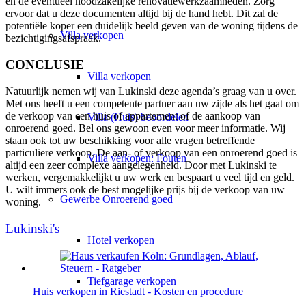
en de eventueel noodzakelijke renovatiewerkzaamheden. Zorg
ervoor dat u deze documenten altijd bij de hand hebt. Dit zal de
potentiële koper een duidelijk beeld geven van de woning tijdens de
Villa
verkopen
bezichtigingsafspraak.
CONCLUSIE
Villa verkopen
Natuurlijk nemen wij van Lukinski deze agenda’s graag van u over.
Met ons heeft u een competente partner aan uw zijde als het gaat om
de verkoop van een huis of appartement of de aankoop van
Villa (Huis) beoordelen
onroerend goed. Bel ons gewoon even voor meer informatie. Wij
staan ook tot uw beschikking voor alle vragen betreffende
particuliere verkoop. De aan- of verkoop van een onroerend goed is
Villa verkopen: Fouten
altijd een zeer complexe aangelegenheid. Door met Lukinski te
werken, vergemakkelijkt u uw werk en bespaart u veel tijd en geld.
U wilt immers ook de best mogelijke prijs bij de verkoop van uw
Gewerbe
Onroerend goed
woning.
Lukinski's
Hotel verkopen
Tiefgarage verkopen
Huis verkopen in Riestadt - Kosten en procedure