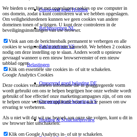
We bieden u een lijst met opgeslagen cookies op uw computer in
Onroerend goed Holding
ons domein, zodat u kunt controleren wat we hebben opgeslagen.
Om veiligheidsredenen kunnen we geen cookies van andere
domeinen tonen of wijzigen. U kunt deze controleren in de
Rechtsvormen NL
beveiligingsinstellingen van uw browser.
Vink aan om de berichtenbalk permanent te verbergen en alle
Rechtsvormen VS
cookies te weigeren als u zich niet aanmeldt. We hebben 2 cookies
nodig om deze instelling op te slaan. Anders wordt u opnieuw
gevraagd wanneer u een nieuw browservenster of een nieuw
tabblad opent.
Belastingen
Klik om essentiële site cookies in- of uit te schakelen.
Google Analytics Cookies
Onroerend goed belasting DE
Deze cookies verzamelen informatie die in geaggregeerde vorm
wordt gebruikt om ons te helpen begrijpen hoe onze website wordt
gebruikt of hoe effectief onze marketingcampagnes zijn, of om ons
Onroerend goed belasting VS
te helpen onze website en applicatie voor u aan te passen om uw
ervaring te verbeteren.
Als u niet wilt dat wij uw bezoek aan onze site volgen, kunt u dit in
Holding & Schachtelprivileg
uw browser hier uitschakelen:
Klik om Google Analytics in- of uit te schakelen.