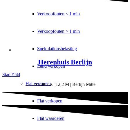
Verkoopfouten < 1 mln
Verkoopfouten > 1 mln
Spekulationsbelasting
Herenhuis Berlijn
Land verkopen
Stad #J44
Flat
verkopen
Stadthaus | 12,2 M | Berlijn Mitte
Flat verkopen
Flat waarderen