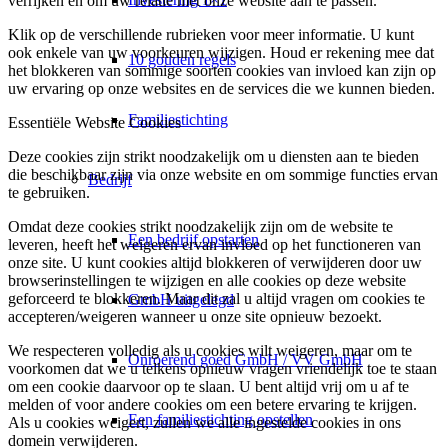
verrijken en om uw relatie met onze website aan te passen.
Klik op de verschillende rubrieken voor meer informatie. U kunt
ook enkele van uw voorkeuren wijzigen. Houd er rekening mee dat
10 gouden regels
het blokkeren van sommige soorten cookies van invloed kan zijn op
uw ervaring op onze websites en de services die we kunnen bieden.
Familiestichting
Essentiële Website Cookies
Deze cookies zijn strikt noodzakelijk om u diensten aan te bieden
die beschikbaar zijn via onze website en om sommige functies ervan
Bedrijf
te gebruiken.
Omdat deze cookies strikt noodzakelijk zijn om de website te
Een bedrijf opstarten
leveren, heeft het weigeren ervan invloed op het functioneren van
onze site. U kunt cookies altijd blokkeren of verwijderen door uw
browserinstellingen te wijzigen en alle cookies op deze website
geforceerd te blokkeren. Maar dit zal u altijd vragen om cookies te
GmbH uitgelegd
accepteren/weigeren wanneer u onze site opnieuw bezoekt.
We respecteren volledig als u cookies wilt weigeren, maar om te
Onroerend goed GmbH / VV GmbH
voorkomen dat we u telkens opnieuw vragen vriendelijk toe te staan
om een cookie daarvoor op te slaan. U bent altijd vrij om u af te
melden of voor andere cookies om een betere ervaring te krijgen.
Een familiestichting opstellen
Als u cookies weigert, zullen we alle ingestelde cookies in ons
domein verwijderen.