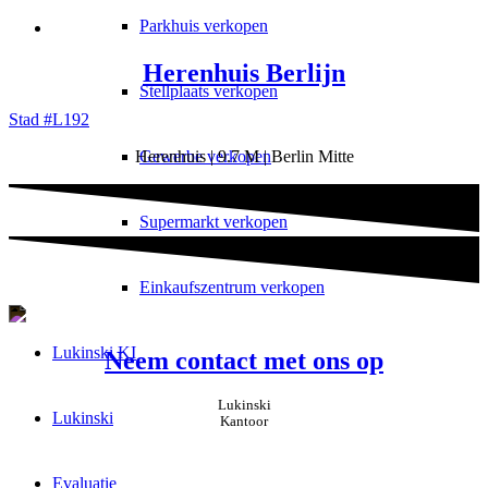
Parkhuis verkopen
Herenhuis Berlijn
Stellplaats verkopen
Stad #L192
Gewerbe verkopen
Herenhuis | 9.7 M | Berlin Mitte
Supermarkt verkopen
Einkaufszentrum verkopen
Lukinski KI
Neem contact met ons op
Lukinski
Lukinski
Kantoor
Evaluatie