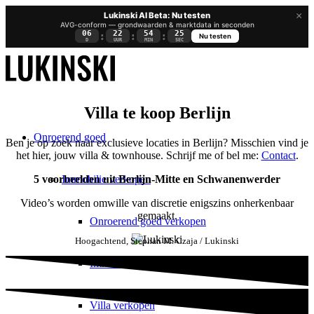
×
Lukinski AI Beta: Nu testen
AVG-conform — grondwaarden & marktdata in seconden
06
22
54
24
:
:
:
Nu testen
D
UUR
MIN
SEC
Villa te koop Berlijn
Onroerend goed
Ben je op zoek naar exclusieve locaties in Berlijn? Misschien vind je
het hier, jouw villa & townhouse. Schrijf me of bel me:
Contact
.
Immobilie verkopen
5 voorbeelden uit Berlijn-Mitte en Schwanenwerder
Video’s worden omwille van discretie enigszins onherkenbaar
gemaakt.
Onroerend goed verkopen
Hoogachtend, Stephan M. Czaja / Lukinski
Immobilie waarderen
Villa verkopen