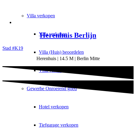
Villa
verkopen
Villa verkopen
Herenhuis Berlijn
Stad #K19
Villa (Huis) beoordelen
Herenhuis | 14.5 M | Berlin Mitte
Villa verkopen: Fouten
Gewerbe
Onroerend goed
Hotel verkopen
Tiefgarage verkopen