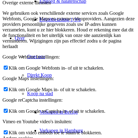
Erfgoed & nalatenschap
Overige externe diensten
We gebruiken ook verschillende externe services zoals Google
Webfonts, Google Maps en externe videoproviders. Aangezien deze
Erfgiftbelasting 1,5%
providers persoonlijke gegevens zoals uw IP-adres kunnen
verzamelen, kunt u ze hier blokkeren. Houd er rekening mee dat dit
de functionaliteit en het uiterlijk van onze site aanzienlijk kan
Over
verminderen. Wijzigingen zijn pas effectief zodra u de pagina
herlaadt
Over ons
Google Webfont Instellingen:
Klik om Google Webfonts in- of uit te schakelen.
Direkt Koop
Google Maps Instellingen:
Klik om Google Maps in- of uit te schakelen.
Koop na stad
Google reCaptcha instellingen:
Klik om Google reCaptcha in- of uit te schakelen.
Verkopen in Berlijn
Vimeo en Youtube video's insluiten:
Verkopen in Hamburg
Klik om video embeds toe te staan/te blokkeren.