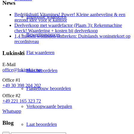
News
Bedrijfsfruit! Vitamines! Power! Kleine aanbeveling & een
Immobilie waarderen
gezond idee voor je kantoor
Deelverkoop met waardefactor (Plaats 3): Rekenmachine
check! Waardering + kosten bij deelverkoop
Bewertingsproces
1,4 miljoen woningen ontbreken: Duitslands woningtekort op
recordniveau
Flat waarderen
Lukinski
E-Mail
office@lukinski.com
Huis beoordelen
Office #1
+49 30 398 204 202
Flatgebouw beoordelen
Office #2
+49 221 165 323 72
Verkoopwaarde bepalen
Whatsapp
Blog
Laat beoordelen