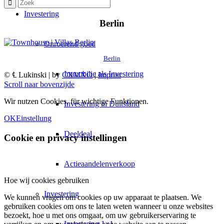
Investering
Berlin
Onroerend goed
Berlin
Immobilie als Investering
© ℄ Lukinski | by
CXMXO
|
Imprint
Scroll naar bovenzijde
Wir nutzen Cookies, für wichtige Funktionen.
Investering in Duitsland
OK
Einstellung
Deeldeal
Cookie en privacy instellingen
Actieaandelenverkoop
Hoe wij cookies gebruiken
Investering
We kunnen vragen om cookies op uw apparaat te plaatsen. We
gebruiken cookies om ons te laten weten wanneer u onze websites
bezoekt, hoe u met ons omgaat, om uw gebruikerservaring te
Investering 1×1