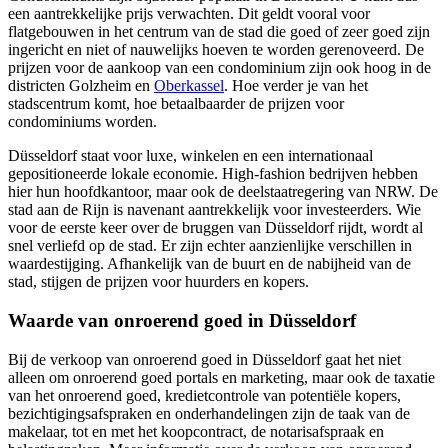
een aantrekkelijke prijs verwachten. Dit geldt vooral voor
flatgebouwen in het centrum van de stad die goed of zeer goed zijn
ingericht en niet of nauwelijks hoeven te worden gerenoveerd. De
prijzen voor de aankoop van een condominium zijn ook hoog in de
districten
Golzheim
en
Oberkassel
. Hoe verder je van het
stadscentrum komt, hoe betaalbaarder de prijzen voor
condominiums worden.
Düsseldorf staat voor luxe, winkelen en een internationaal
gepositioneerde lokale economie. High-fashion bedrijven hebben
hier hun hoofdkantoor, maar ook de deelstaatregering van NRW. De
stad aan de Rijn is navenant aantrekkelijk voor investeerders. Wie
voor de eerste keer over de bruggen van Düsseldorf rijdt, wordt al
snel verliefd op de stad. Er zijn echter aanzienlijke verschillen in
waardestijging. Afhankelijk van de buurt en de nabijheid van de
stad, stijgen de prijzen voor huurders en kopers.
Waarde van onroerend goed in Düsseldorf
Bij de verkoop van onroerend goed in Düsseldorf gaat het niet
alleen om onroerend goed portals en marketing, maar ook de taxatie
van het onroerend goed,
kredietcontrole van
potentiële kopers,
bezichtigingsafspraken en onderhandelingen zijn de taak van de
makelaar, tot en met het koopcontract, de notarisafspraak en