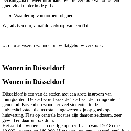
belastingzaken. Meer informatie over de verkoop van onroerend
goed vindt u hier in de gids.
Waardering van onroerend goed
Wij adviseren u, vanaf de
verkoop van een flat
…
… en u adviseren wanneer u uw
flatgebouw verkoopt
.
Wonen in Düsseldorf
Wonen in Düsseldorf
Düsseldorf is een van de steden met een grote instroom van
immigranten. De stad wordt vaak de “stad van de immigranten”
genoemd. Bovendien wonen er veel studenten in de
universiteitsstad, die meestal aangewezen zijn op goedkope
huisvesting. Flats op centrale locaties zijn daarom zeldzaam, zeer
gewild en daarom ook duur.
Het aantal inwoners is in de afgelopen vijf jaar (vanaf 2018) met
10.000 gestegen tot 160.000. Hoe meer inwoners een stad heeft, hoe