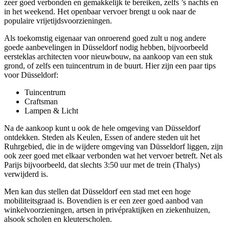
zeer goed verbonden en gemakkelijk te bereiken, zelfs ’s nachts en
in het weekend. Het openbaar vervoer brengt u ook naar de
populaire vrijetijdsvoorzieningen.
Als toekomstig eigenaar van onroerend goed zult u nog andere
goede aanbevelingen in Düsseldorf nodig hebben, bijvoorbeeld
eersteklas architecten voor nieuwbouw, na aankoop van een stuk
grond, of zelfs een tuincentrum in de buurt. Hier zijn een paar tips
voor Düsseldorf:
Tuincentrum
Craftsman
Lampen & Licht
Na de aankoop kunt u ook de hele omgeving van Düsseldorf
ontdekken. Steden als Keulen, Essen of andere steden uit het
Ruhrgebied, die in de wijdere omgeving van Düsseldorf liggen, zijn
ook zeer goed met elkaar verbonden wat het vervoer betreft. Net als
Parijs bijvoorbeeld, dat slechts 3:50 uur met de trein (Thalys)
verwijderd is.
Men kan dus stellen dat Düsseldorf een stad met een hoge
mobiliteitsgraad is. Bovendien is er een zeer goed aanbod van
winkelvoorzieningen, artsen in privépraktijken en ziekenhuizen,
alsook scholen en kleuterscholen.