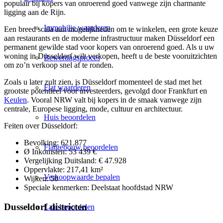
populair bij kopers van onroerend goed vanwege zijn charmante
ligging aan de Rijn.
Immobilie waarderen
Een breed scala aan mogelijkheden om te winkelen, een grote keuze
aan restaurants en de moderne infrastructuur maken Düsseldorf een
permanent gewilde stad voor kopers van onroerend goed. Als u uw
woning in Düsseldorf wilt verkopen, heeft u de beste vooruitzichten
Bewertingsproces
om zo’n verkoop snel af te ronden.
Zoals u later zult zien, is Düsseldorf momenteel de stad met het
Flat waarderen
grootste potentieel voor investeerders, gevolgd door
Frankfurt
en
Keulen
. Vooral NRW valt bij kopers in de smaak vanwege zijn
centrale, Europese ligging, mode, cultuur en architectuur.
Huis beoordelen
Feiten over Düsseldorf:
Bevolking: 621.877
Flatgebouw beoordelen
Ø Inkomsten: 53 439 €
Vergelijking Duitsland: € 47.928
Oppervlakte: 217,41 km²
Verkoopwaarde bepalen
Wijken: 50
Speciale kenmerken: Deelstaat hoofdstad NRW
Dusseldorf districten
Laat beoordelen