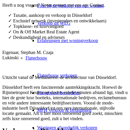
Heeft u nog vragen? Neem contact met ons op:
Contact
.
Fout bij de verkoop van een woning
✓ Taxatie, aankoop en verkoop in Düsseldorf
✓ Exclusief netwerk (investeerders en ontwikkelaars)
Verkoop uit WEG
✓ Topklasse- en luxevastgoed
✓ On & Off Market Real Estate Agent
✓ Deskundigheid en adviseurs
Erfahrungen met woningverkoop
Eigenaar, Stephan M. Czaja
Lukinski
Flatgebouw
Flatgebouw verkopen
Uitzicht vanaf de Mediahaven: de architectuur van Düsseldorf.
Düsseldorf heeft een fascinerende aantrekkingskracht. Hoewel de
Rijnmetropool Keulen op slechts enkele minuten afstand ligt, vindt u
Flatgebouw beoordelen
hier de grote luxe boetieks, internationale bedrijven, reclamebureaus
en vele andere interessante bedrijfssectoren. Vooral de mode-
industrie heeft Düsseldorf tot een zeer internationale, stijlvolle
MFH Verkoop & Belastingen
locatie gemaakt. Als u hier mooi onroerend goed zoekt, misschien
zelfs luxe onroerend goed, zult u het vinden.
Woningen afzonderlijk verkopen