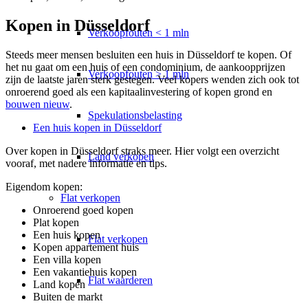
Kopen in Düsseldorf
Verkoopfouten < 1 mln
Steeds meer mensen besluiten een huis in Düsseldorf te kopen. Of
het nu gaat om een huis of een condominium, de aankoopprijzen
Verkoopfouten > 1 mln
zijn de laatste jaren sterk gestegen. Veel kopers wenden zich ook tot
onroerend goed als een kapitaalinvestering
of kopen grond en
bouwen nieuw
.
Spekulationsbelasting
Een huis kopen in Düsseldorf
Over kopen in Düsseldorf straks meer. Hier volgt een overzicht
Land verkopen
vooraf, met nadere informatie en tips.
Eigendom kopen:
Flat
verkopen
Onroerend goed kopen
Plat kopen
Een huis kopen
Flat verkopen
Kopen appartement huis
Een villa kopen
Een vakantiehuis kopen
Flat waarderen
Land kopen
Buiten de markt