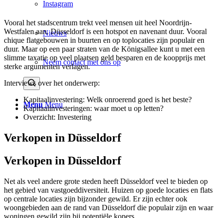
Instagram
Vooral het stadscentrum trekt veel mensen uit heel Noordrijn-
Westfalen aan. Düsseldorf is een hotspot en navenant duur. Vooral
Nieuws
chique flatgebouwen in buurten en op toplocaties zijn populair en
duur. Maar op een paar straten van de Königsallee kunt u met een
slimme taxatie op veel plaatsen geld besparen en de koopprijs met
Neem contact met ons op
sterke argumenten verlagen.
Interviews over het onderwerp:
Kapitaalinvestering: Welk onroerend goed is het beste?
Menu
Menu
Kapitaalinvesteringen: waar moet u op letten?
Overzicht:
Investering
Verkopen in Düsseldorf
Verkopen in Düsseldorf
Net als veel andere grote steden heeft Düsseldorf veel te bieden op
het gebied van vastgoeddiversiteit. Huizen op goede locaties en flats
op centrale locaties zijn bijzonder gewild. Er zijn echter ook
woongebieden aan de rand van Düsseldorf die populair zijn en waar
woningen gewild zijn bij potentiële kopers.