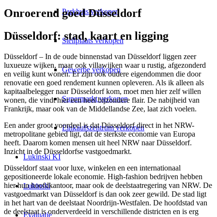
Onroerend goed Düsseldorf
Parkhuis verkopen
Düsseldorf: stad, kaart en ligging
Stellplaats verkopen
Düsseldorf – In de oude binnenstad van Düsseldorf liggen zeer
luxueuze wijken, maar ook villawijken waar u rustig, afgezonderd
Gewerbe verkopen
en veilig kunt wonen. Er zijn ook oudere eigendommen die door
renovatie een goed rendement kunnen opleveren. Als ik alleen als
kapitaalbelegger naar Düsseldorf kom, moet men hier zelf willen
Supermarkt verkopen
wonen, die vindt hier een heel bijzondere flair. De nabijheid van
Frankrijk, maar ook van de Middellandse Zee, laat zich voelen.
Een ander groot voordeel is dat Düsseldorf direct in het NRW-
Einkaufszentrum verkopen
metropolitane gebied ligt, dat de sterkste economie van Europa
heeft. Daarom komen mensen uit heel NRW naar Düsseldorf.
Inzicht in de Düsseldorfse vastgoedmarkt.
Lukinski KI
Düsseldorf staat voor luxe, winkelen en een internationaal
gepositioneerde lokale economie. High-fashion bedrijven hebben
hier hun hoofdkantoor, maar ook de deelstaatregering van NRW. De
Lukinski
vastgoedmarkt van Düsseldorf is dan ook zeer gewild. De stad ligt
in het hart van de deelstaat Noordrijn-Westfalen. De hoofdstad van
de deelstaat is onderverdeeld in verschillende districten en is erg
Evaluatie