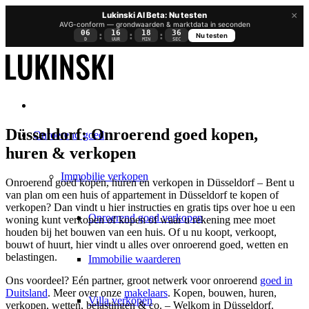
×
Lukinski AI Beta: Nu testen
AVG-conform — grondwaarden & marktdata in seconden
06
16
18
35
:
:
:
Nu testen
D
UUR
MIN
SEC
Düsseldorf: Onroerend goed kopen,
Onroerend goed
huren & verkopen
Immobilie verkopen
Onroerend goed kopen, huren en verkopen in Düsseldorf – Bent u
van plan om een huis of appartement in Düsseldorf te kopen of
verkopen? Dan vindt u hier instructies en gratis tips over hoe u een
Onroerend goed verkopen
woning kunt verkopen of kopen of waar u rekening mee moet
houden bij het bouwen van een huis. Of u nu koopt, verkoopt,
bouwt of huurt, hier vindt u alles over onroerend goed, wetten en
belastingen.
Immobilie waarderen
Ons voordeel? Eén partner, groot netwerk voor onroerend
goed in
Duitsland
. Meer over onze
makelaars
. Kopen, bouwen, huren,
Villa verkopen
verkopen, wetten, belastingen & co. – Welkom in Düsseldorf.