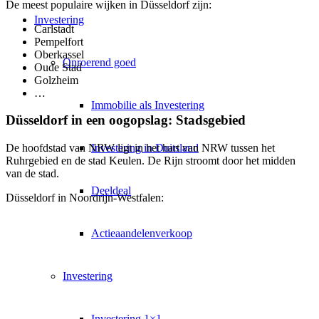
De meest populaire wijken in Düsseldorf zijn:
Investering
Carlstadt
Pempelfort
Oberkassel
Onroerend goed
Oude Stad
Golzheim
…
Immobilie als Investering
Düsseldorf in een oogopslag: Stadsgebied
Investering in Duitsland
De hoofdstad van NRW ligt in het hart van NRW tussen het
Ruhrgebied en de stad Keulen. De Rijn stroomt door het midden
van de stad.
Deeldeal
Düsseldorf in Noordrijn-Westfalen:
Actieaandelenverkoop
Investering
Investering 1×1