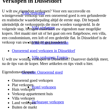
Verkopen in Düsseldorf
U wilt uw eigendom verkopen? Voor een succesvolle en
Villa
verkopen
winstgevende verkoop van een onroerend goed is een gefundeerde
en realistische waardebepaling altijd de eerste stap. Dit bepaalt
uiteindelijk de verkoopprijs die moet worden vastgesteld. In de
Villa verkopen
volgende stap, brengen makelaars uw eigendom naar mogelijke
kopers. Het maakt niet uit of het gaat om een flatgebouw, een villa,
een condominium, een loft of een gedeelde flat. In Düsseldorf is de
verkoop van uw eigendom gegarandeerd.
Villa (Huis) beoordelen
Onroerend goed verkopen in Düsseldorf
Villa verkopen: Fouten
U wilt uw woning verkopen in Düsseldorf? Daarover dadelijk meer,
na de tips van de koper. Meer artikelen en tips vindt u hier.
Eigendom verkopen:
Gewerbe
Onroerend goed
Onroerend goed verkopen
Plat verkopen
Hotel verkopen
Huis verkopen
Verkoop appartement huis
Villa verkopen
Tiefgarage verkopen
Land verkopen
Buiten de markt