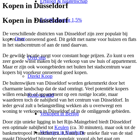
Erfgoed & nalatenschap
Kopen in Düsseldorf
Kopen in Düsseldorf
Erfgiftbelasting 1,5%
De verschillende districten van Düsseldorf zijn zeer populair bij
Over
kopers van onroerend goed. Dit geldt met name voor huizen en flats
in het stadscentrum of aan de rand daarvan.
De gewilde locatie zorgt voor constant hoge prijzen. Zo kunt u een
Over ons
zeer goede winst maken bij de verkoop van uw huis of appartement.
Maar er zijn ook woongebieden net buiten het stadscentrum waar
kopers bij voorkeur onroerend goed kopen.
Direkt Koop
De buitenwijken van Düsseldorf worden gekenmerkt door het
charmante landschap dat de stad omringt. Veel potentiële kopers
willen een huis of appartement op een rustige locatie, maar
Koop na stad
waarderen toch de nabijheid van het centrum van Düsseldorf. In
ieder geval zult u belangstelling wekken als u overweegt een
woning te verkopen in Düsseldorf of in de omliggende gebieden.
Verkopen in Berlijn
Door zijn unieke ligging in het
Rijn-Maingebied
biedt Düsseldorf
een optimale nabijheid tot
Keulen
(ca. 30 minuten), maar ook tot de
Verkopen in Hamburg
bankmetropool
Frankfurt
(ca. 1,5 uur). De unieke flair van de stad
maakt Düsseldorf bijzonder populair, vooral als het gaat om