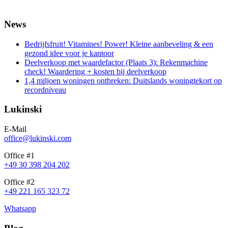
News
Bedrijfsfruit! Vitamines! Power! Kleine aanbeveling & een
gezond idee voor je kantoor
Deelverkoop met waardefactor (Plaats 3): Rekenmachine
check! Waardering + kosten bij deelverkoop
1,4 miljoen woningen ontbreken: Duitslands woningtekort op
recordniveau
Lukinski
E-Mail
office@lukinski.com
Office #1
+49 30 398 204 202
Office #2
+49 221 165 323 72
Whatsapp