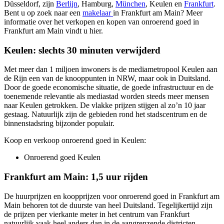
Düsseldorf, zijn
Berlijn
,
Hamburg
,
München
,
Keulen
en
Frankfurt
.
Bent u op zoek naar een
makelaar
in Frankfurt am Main? Meer
informatie over het verkopen en kopen van onroerend goed in
Frankfurt am Main vindt u hier.
Keulen: slechts 30 minuten verwijderd
Met meer dan 1 miljoen inwoners is de mediametropool Keulen aan
de Rijn een van de knooppunten in NRW, maar ook in Duitsland.
Door de goede economische situatie, de goede infrastructuur en de
toenemende relevantie als mediastad worden steeds meer mensen
naar Keulen getrokken. De vlakke prijzen stijgen al zo’n 10 jaar
gestaag. Natuurlijk zijn de gebieden rond het stadscentrum en de
binnenstadsring bijzonder populair.
Koop en verkoop onroerend goed in Keulen:
Onroerend goed Keulen
Frankfurt am Main: 1,5 uur rijden
De huurprijzen en koopprijzen voor onroerend goed in Frankfurt am
Main behoren tot de duurste van heel Duitsland. Tegelijkertijd zijn
de prijzen per vierkante meter in het centrum van Frankfurt
natuurlijk vaak heel anders dan in de aangrenzende districten.