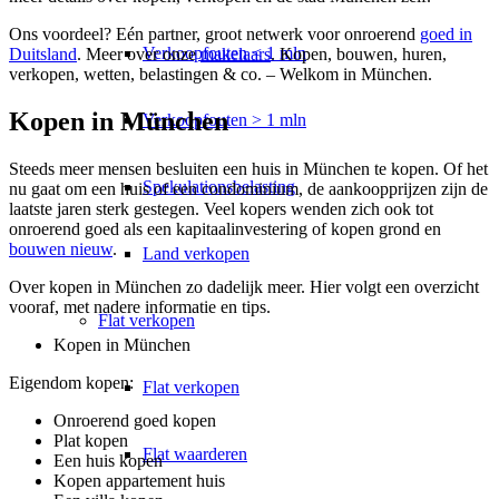
Ons voordeel? Eén partner, groot netwerk voor onroerend
goed in
Verkoopfouten < 1 mln
Duitsland
. Meer over onze
makelaars
. Kopen, bouwen, huren,
verkopen, wetten, belastingen & co. – Welkom in München.
Kopen in München
Verkoopfouten > 1 mln
Steeds meer mensen besluiten een huis in München te kopen. Of het
Spekulationsbelasting
nu gaat om een huis of een condominium, de aankoopprijzen zijn de
laatste jaren sterk gestegen. Veel kopers wenden zich ook tot
onroerend goed als een kapitaalinvestering
of kopen grond en
bouwen nieuw
.
Land verkopen
Over kopen in München zo dadelijk meer. Hier volgt een overzicht
vooraf, met nadere informatie en tips.
Flat
verkopen
Kopen in München
Eigendom kopen:
Flat verkopen
Onroerend goed kopen
Plat kopen
Flat waarderen
Een huis kopen
Kopen appartement huis