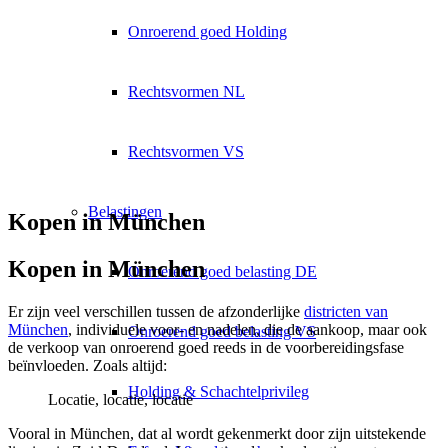
Onroerend goed Holding
Rechtsvormen NL
Rechtsvormen VS
Belastingen
Kopen in München
Kopen in München
Onroerend goed belasting DE
Er zijn veel verschillen tussen de afzonderlijke
districten van
München
, individuele voor- en nadelen, die de aankoop, maar ook
Onroerend goed belasting VS
de verkoop van onroerend goed reeds in de voorbereidingsfase
beïnvloeden. Zoals altijd:
Holding & Schachtelprivileg
Locatie, locatie, locatie
Vooral in München, dat al wordt gekenmerkt door zijn uitstekende