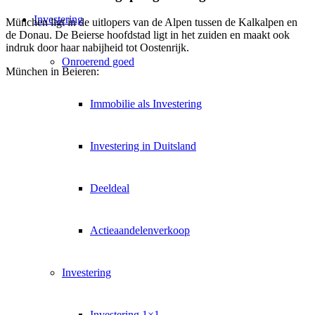
Investering
München ligt in de uitlopers van de Alpen tussen de Kalkalpen en
de Donau. De Beierse hoofdstad ligt in het zuiden en maakt ook
indruk door haar nabijheid tot Oostenrijk.
Onroerend goed
München in Beieren:
Immobilie als Investering
Investering in Duitsland
Deeldeal
Actieaandelenverkoop
Investering
Investering 1×1