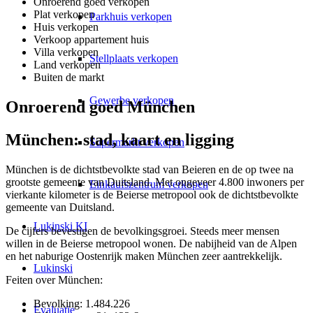
Onroerend goed verkopen
Plat verkopen
Parkhuis verkopen
Huis verkopen
Verkoop appartement huis
Villa verkopen
Stellplaats verkopen
Land verkopen
Buiten de markt
Gewerbe verkopen
Onroerend goed München
München: stad, kaart en ligging
Supermarkt verkopen
München is de dichtstbevolkte stad van Beieren en de op twee na
grootste gemeente van Duitsland. Met ongeveer 4.800 inwoners per
Einkaufszentrum verkopen
vierkante kilometer is de Beierse metropool ook de dichtstbevolkte
gemeente van Duitsland.
Lukinski KI
De cijfers bevestigen de bevolkingsgroei. Steeds meer mensen
willen in de Beierse metropool wonen. De nabijheid van de Alpen
en het naburige Oostenrijk maken München zeer aantrekkelijk.
Lukinski
Feiten over München:
Bevolking: 1.484.226
Evaluatie