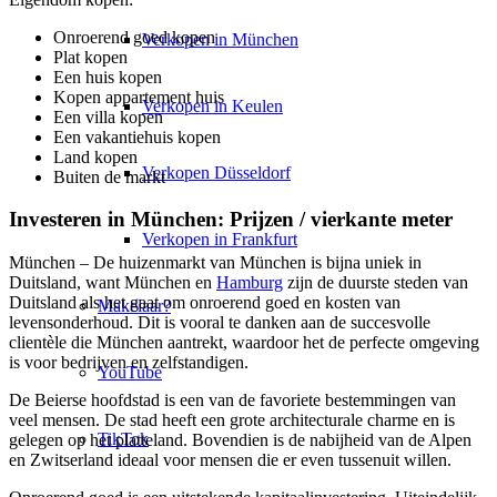
Onroerend goed kopen
Verkopen in München
Plat kopen
Een huis kopen
Kopen appartement huis
Verkopen in Keulen
Een villa kopen
Een vakantiehuis kopen
Land kopen
Verkopen Düsseldorf
Buiten de markt
Investeren in München: Prijzen / vierkante meter
Verkopen in Frankfurt
München – De huizenmarkt van München is bijna uniek in
Duitsland, want
München
en
Hamburg
zijn de duurste steden van
Duitsland als het gaat om onroerend goed en kosten van
Makelaar?
levensonderhoud. Dit is vooral te danken aan de succesvolle
clientèle die München aantrekt, waardoor het de perfecte omgeving
is voor bedrijven en zelfstandigen.
YouTube
De Beierse hoofdstad is een van de favoriete bestemmingen van
veel mensen. De stad heeft een grote architecturale charme en is
TikTok
gelegen op het platteland. Bovendien is de nabijheid van de Alpen
en Zwitserland ideaal voor mensen die er even tussenuit willen.