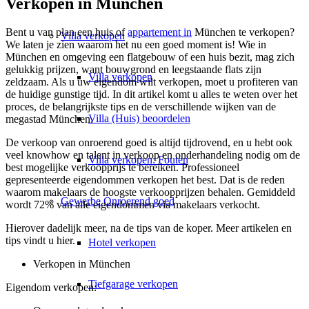
Verkopen in München
Bent u van plan een
huis
of
appartement in
München te verkopen?
Villa
verkopen
We laten je zien waarom het nu een goed moment is! Wie in
München en omgeving een flatgebouw of een huis bezit, mag zich
gelukkig prijzen, want bouwgrond en leegstaande flats zijn
Villa verkopen
zeldzaam. Als u uw eigendom wilt verkopen, moet u profiteren van
de huidige gunstige tijd. In dit artikel komt u alles te weten over het
proces, de belangrijkste tips en de verschillende wijken van de
Villa (Huis) beoordelen
megastad München.
De verkoop van onroerend goed is altijd tijdrovend, en u hebt ook
veel knowhow en talent in verkoop en onderhandeling nodig om de
Villa verkopen: Fouten
best mogelijke verkoopprijs te bereiken. Professioneel
gepresenteerde eigendommen verkopen het best. Dat is de reden
waarom makelaars de hoogste verkoopprijzen behalen. Gemiddeld
Gewerbe
Onroerend goed
wordt 72% van alle eigendommen via makelaars verkocht.
Hierover dadelijk meer, na de tips van de koper. Meer artikelen en
tips vindt u hier.
Hotel verkopen
Verkopen in München
Tiefgarage verkopen
Eigendom verkopen: