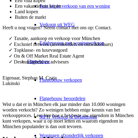
Een villa kopen
Een vakantiehuis kopen
Fout bij de verkoop van een woning
Land kopen
Buiten de markt
Verkoop uit WEG
Heeft u nog vragen? Neem contact met ons op:
Contact
.
✓ Taxatie, aankoop en verkoop voor München
Erfahrungen met woningverkoop
✓ Exclusief netwerk (investeerders en ontwikkelaars)
✓ Topklasse- en luxevastgoed
✓ On & Off Market Real Estate Agent
Flatgebouw
✓ Deskundigheid en adviseurs
Eigenaar, Stephan M. Czaja
Flatgebouw verkopen
Lukinski
Flatgebouw beoordelen
Wist u dat er in München elk jaar minder dan 10.000 woningen
worden verkocht? Zo weinigen hebben enige kennis van het
verkoopproces. Leer hier hoe u het beste uw eigendom in München
MFH Verkoop & Belastingen
kunt verkopen, waar u op moet letten en waarom eigendom in
München populairder is dan ooit tevoren.
Woningen afzonderlijk verkopen