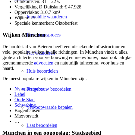
Ø Inkomsten: 31. 122 €
Vergelijking Ø Duitsland: € 47.928
Oppervlakte: 310,7 km²
Immobilie waarderen
Wijken: 25
Speciale kenmerken: Oktoberfest
Wijken München
Bewertingsproces
De hoofdstad van Beieren heeft een uitstekende infrastructuur en
vele, populaire wijken in alle richtingen. In München vindt u alles,
Flat waarderen
grote
architecten
voor verbouwing en nieuwbouw, maar ook talrijke
gerenommeerde
advocaten
en natuurlijk
tuincentra
, voor huis en
haard.
Huis beoordelen
De meest populaire wijken in München zijn:
Nymphenburg
Flatgebouw beoordelen
Lehel
Oude Stad
Schwabing
Verkoopwaarde bepalen
Bogenhausen
Maxvorstadt
…
Laat beoordelen
München in een oogopslag: Stadsgebied