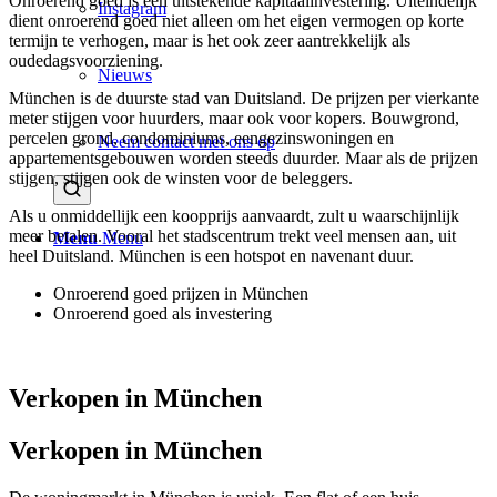
Onroerend goed is een uitstekende kapitaalinvestering. Uiteindelijk
Instagram
dient onroerend goed niet alleen om het eigen vermogen op korte
termijn te verhogen, maar is het ook zeer aantrekkelijk als
oudedagsvoorziening.
Nieuws
München is de duurste stad van Duitsland. De prijzen per vierkante
meter stijgen voor huurders, maar ook voor kopers. Bouwgrond,
percelen grond, condominiums, eengezinswoningen en
Neem contact met ons op
appartementsgebouwen worden steeds duurder. Maar als de prijzen
stijgen, stijgen ook de winsten voor de beleggers.
Als u onmiddellijk een koopprijs aanvaardt, zult u waarschijnlijk
meer betalen. Vooral het stadscentrum trekt veel mensen aan, uit
Menu
Menu
heel Duitsland. München is een hotspot en navenant duur.
Onroerend goed prijzen in München
Onroerend goed als investering
Verkopen in München
Verkopen in München