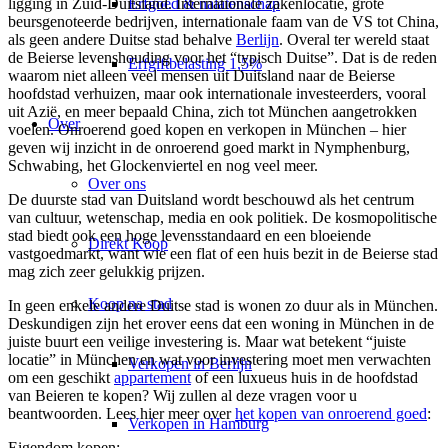
Erfgoed & nalatenschap
ligging in Zuid-Duitsland. Internationale zakenlocatie, grote
beursgenoteerde bedrijven, internationale faam van de VS tot China,
als geen andere Duitse stad behalve
Berlijn
. Overal ter wereld staat
de Beierse levenshouding voor het “typisch Duitse”. Dat is de reden
Erfgiftbelasting 1,5%
waarom niet alleen veel mensen uit Duitsland naar de Beierse
hoofdstad verhuizen, maar ook internationale investeerders, vooral
uit Azië, en meer bepaald China, zich tot München aangetrokken
Over
voelen. Onroerend goed kopen en verkopen in München – hier
geven wij inzicht in de onroerend goed markt in Nymphenburg,
Schwabing, het Glockenviertel en nog veel meer.
Over ons
De duurste stad van Duitsland wordt beschouwd als het centrum
van cultuur, wetenschap, media en ook politiek. De kosmopolitische
stad biedt ook een hoge levensstandaard en een bloeiende
Direkt Koop
vastgoedmarkt, want wie een flat of een huis bezit in de Beierse stad
mag zich zeer gelukkig prijzen.
Koop na stad
In geen enkele andere Duitse stad is wonen zo duur als in München.
Deskundigen zijn het erover eens dat een woning in München in de
juiste buurt een veilige
investering
is. Maar wat betekent “juiste
locatie” in München en wat voor investering moet men verwachten
Verkopen in Berlijn
om een geschikt
appartement
of een luxueus
huis
in de hoofdstad
van Beieren te kopen? Wij zullen al deze vragen voor u
beantwoorden. Lees hier meer over
het kopen van onroerend goed
:
Verkopen in Hamburg
Eigendom kopen: