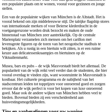
een populaire plaats om te wonen, vooral voor gezinnen en jonge
stellen.
Een van de populairste wijken van München is de Altstadt. Het is
vooral bekend om zijn middeleeuwse stijl. De talrijke flagship stores
van internationale merken of voor Beierse klederdracht in de
voetgangerszone worden druk bezocht en maken de oude
binnenstad van München zeer aantrekkelijk. Op de centrale
Marienplatz verzamelen zich mensen om het carillon met
levensgrote figuren op de toren van het neogotische stadhuis te
bekijken. Als u rustig in een biertuin wilt zitten, is er een ruime
keuze aan delicatessenkraampjes en biertuinen op de
Viktualienmarkt.
Musea, bars en pubs – de wijk Maxvorstadt biedt het allemaal. De
populariteit van de wijk reikt veel verder dan de studenten, die hier
vooral overdag te vinden zijn, want woonruimte in Maxvorstadt is
kostbaar. Het culturele programma en de nabijheid van het
stadscentrum leiden tot topprijzen voor onroerend goed en zorgen
ervoor dat de wijk perfect is voor het kopen van luxe onroerend
goed. Maar ook de andere wijken van München hebben veel te
bieden. Bovenal bieden zij een verscheidenheid aan
huisvestingsmogelijkheden.
Tips en aanbevelingen voor uw woning