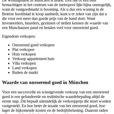
De woningmarkt in München is uniek. Een flat of een huis
bemachtigen in het centrum van de metropool lijkt bijna onmogelijk,
want de vastgoedmarkt is booming. Als u dus een woning in de
Beierse hoofdstad te koop aanbiedt, kunt u er zeker van zijn dat u
die voor een meer dan goede prijs van de hand doet. Want
investeerders, huurders, gezinnen of stellen kennen de waarde van
een Munchausen pand en betalen veel voor onroerend goed.
Eigendom verkopen:
Onroerend goed verkopen
Plat verkopen
Huis verkopen
Verkoop appartement huis
Villa verkopen
Land verkopen
Buiten de markt
Waarde van onroerend goed in München
Voor een succesvolle en winstgevende verkoop van een onroerend
goed is een gefundeerde en realistische waardebepaling altijd de
eerste stap. Dit bepaalt uiteindelijk de verkoopprijs die moet worden
vastgesteld. En hoe beter de taxatie van het onroerend goed, hoe
lager de bijkomende kosten en de bedrijfsbelasting. Daarom raden