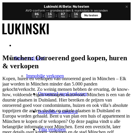
×
Lukinski AI Beta: Nu testen
AVG-conform — grondwaarden & marktdata in seconden
06
16
07
15
:
:
:
Nu testen
D
UUR
MIN
SEC
München: Onroerend goed kopen, huren
Onroerend goed
& verkopen
Immobilie verkopen
Kopen, huren en verkopen van onroerend goed in München – Elk
jaar worden in München minder dan 5.000 panden
gekocht/verkocht. Zo weinig mensen hebben de ervaring, de know-
Onroerend goed verkopen
how, voldoende eigen vermogen, enzovoort. München is een van de
duurste plaatsen in Duitsland. Hier bereiken de
prijzen van
onroerend goed voor
condominiums, huizen en ook villa’s absolute
topprijzen die anders slechts op enkele plaatsen in Duitsland en
Immobilie waarderen
Europa worden gehaald. Bent u van plan een huis of appartement in
München te kopen of te verkopen? Op deze pagina vindt u alle
belangrijke informatie voor München. Eerst een overzicht, later
Villa verkopen
meer details over kopen, verkopen en de stad München zelf.