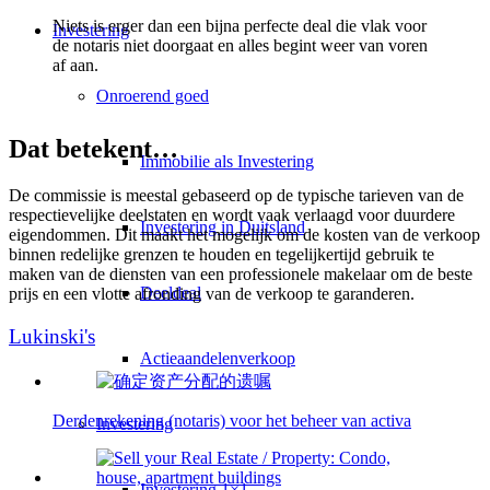
Niets is erger dan een bijna perfecte deal die vlak voor
Investering
de notaris niet doorgaat en alles begint weer van voren
af aan.
Onroerend goed
Dat betekent…
Immobilie als Investering
De commissie is meestal gebaseerd op de typische tarieven van de
respectievelijke deelstaten en wordt vaak verlaagd voor duurdere
Investering in Duitsland
eigendommen. Dit maakt het mogelijk om de kosten van de verkoop
binnen redelijke grenzen te houden en tegelijkertijd gebruik te
maken van de diensten van een professionele makelaar om de beste
Deeldeal
prijs en een vlotte afronding van de verkoop te garanderen.
Lukinski's
Actieaandelenverkoop
Derdenrekening (notaris) voor het beheer van activa
Investering
Investering 1×1