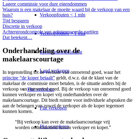
Lagere commissie voor dure eigendommen
Waarom is een makelaar de moeite waard bij de verkoop van een
Verkoopfouten < 1 mln
huis?
Tijd besparen
Discretie in verkoop
Achtergrondcontrole van geïnteresseerde partijen
Verkoopfouten > 1 mln
Dat betekent…
Onderhandeling over de
Spekulationsbelasting
makelaarscourtage
Land verkopen
In tegenstelling tot de verhuur van onroerend goed, waar het
principe “de koper betaalt”
geldt, d.w.z. dat de klant van de
makelaar de commissie moet betalen, is de situatie anders bij de
verkoop van onroerend goed. Bij de verkoop van onroerend goed
Flat
verkopen
kunnen verkoper en koper vrij onderhandelen over de
makelaarscourtage. Dit biedt ruimte voor individuele afspraken die
aan de belangen van zowel de verkoper als de koper tegemoet
Flat verkopen
kunnen komen.
“Bij verkoop kan over de makelaarscourtage vrij
Flat waarderen
worden onderhandeld tussen verkoper en koper.”