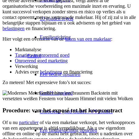
de eerste advertentie wordt geplaatst, vergt alleen al de
organisatorische voorbereiding een maximale inzet en ervaring. U
kunt succesvol verkopen zonder stress en risico op verlies als u
contact opneemt met uw vertrouwde makelaar. Hij of zij zal u in alle
10 gouden regels
belangrijke stappen bijstaan en u ook adviseren op het gebied van
belastingen
en financiering.
Familiestichting
Hier volgt een overzicht van de
taken van een makelaar
:
Marktanalyse
Taxatie van onroerend goed
Bedrijf
Onroerend goed marketing
Verwerking
Advies over
belastingen
en financiering
Een bedrijf opstarten
Zo meteen! Met expressieve foto’s tot succes:
GmbH uitgelegd
Procedure: van het exposé tot het koopcontract
Onroerend goed GmbH / VV GmbH
Of u nu
particulier
of via een makelaar verkoopt, het verkoopproces
van een appartement is altijd vergelijkbaar. Als u uw eigendom
Een familiestichting opstellen
offline en online op de markt hebt gebracht, moet u nadenken over