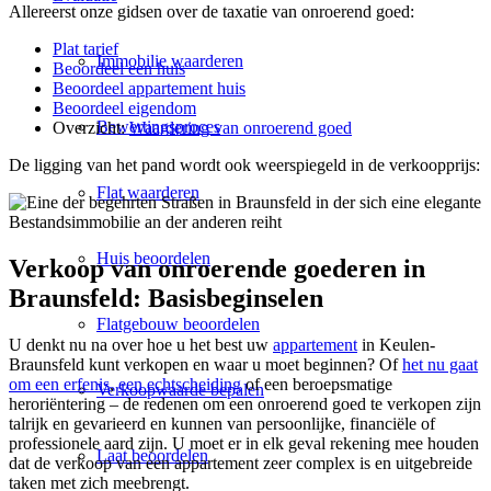
Allereerst onze gidsen over de taxatie van onroerend goed:
Plat tarief
Immobilie waarderen
Beoordeel een huis
Beoordeel appartement huis
Beoordeel eigendom
Bewertingsproces
Overzicht:
Waardering van onroerend goed
De ligging van het pand wordt ook weerspiegeld in de verkoopprijs:
Flat waarderen
Huis beoordelen
Verkoop van onroerende goederen in
Braunsfeld: Basisbeginselen
Flatgebouw beoordelen
U denkt nu na over hoe u het best uw
appartement
in Keulen-
Braunsfeld kunt verkopen en waar u moet beginnen? Of
het nu gaat
om een erfenis
,
een echtscheiding
of een beroepsmatige
Verkoopwaarde bepalen
heroriëntering – de redenen om een onroerend goed te verkopen zijn
talrijk en gevarieerd en kunnen van persoonlijke, financiële of
professionele aard zijn. U moet er in elk geval rekening mee houden
Laat beoordelen
dat de verkoop van een appartement zeer complex is en uitgebreide
taken met zich meebrengt.