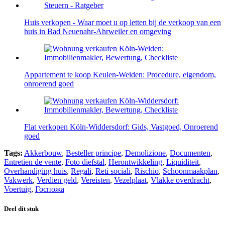
Huis verkopen - Waar moet u op letten bij de verkoop van een
huis in Bad Neuenahr-Ahrweiler en omgeving
Appartement te koop Keulen-Weiden: Procedure, eigendom,
onroerend goed
Flat verkopen Köln-Widdersdorf: Gids, Vastgoed, Onroerend
goed
Tags:
Akkerbouw
,
Besteller principe
,
Demolizione
,
Documenten
,
Entretien de vente
,
Foto diefstal
,
Herontwikkeling
,
Liquiditeit
,
Overhandiging huis
,
Regali
,
Reti sociali
,
Rischio
,
Schoonmaakplan
,
Vakwerk
,
Verdien geld
,
Vereisten
,
Vezelplaat
,
Vlakke overdracht
,
Voertuig
,
Госпожа
Deel dit stuk