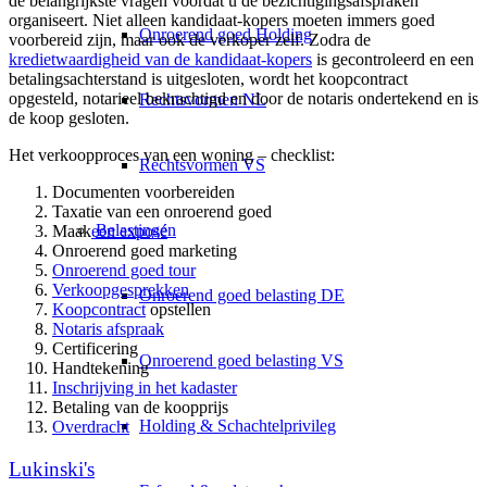
de belangrijkste vragen voordat u de bezichtigingsafspraken
organiseert. Niet alleen kandidaat-kopers moeten immers goed
Onroerend goed Holding
voorbereid zijn, maar ook de verkoper zelf. Zodra de
kredietwaardigheid van de kandidaat-kopers
is gecontroleerd en een
betalingsachterstand is uitgesloten, wordt het koopcontract
opgesteld, notarieel bekrachtigd en door de notaris ondertekend en is
Rechtsvormen NL
de koop gesloten.
Het verkoopproces van een woning – checklist:
Rechtsvormen VS
Documenten voorbereiden
Taxatie van een onroerend goed
Belastingen
Maak
een exposé
Onroerend goed marketing
Onroerend goed tour
Verkoopgesprekken
Onroerend goed belasting DE
Koopcontract
opstellen
Notaris afspraak
Certificering
Onroerend goed belasting VS
Handtekening
Inschrijving in het kadaster
Betaling van de koopprijs
Holding & Schachtelprivileg
Overdracht
Lukinski's