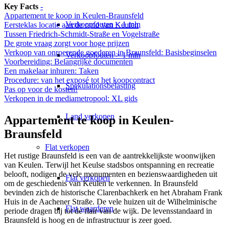
Key Facts
-
Appartement te koop in Keulen-Braunsfeld
Verkoopfouten < 1 mln
Eersteklas locatie aan de rand van Keulen
Tussen Friedrich-Schmidt-Straße en Vogelstraße
De grote vraag zorgt voor hoge prijzen
Verkoop van onroerende goederen in Braunsfeld: Basisbeginselen
Verkoopfouten > 1 mln
Voorbereiding: Belangrijke documenten
Een makelaar inhuren: Taken
Procedure: van het exposé tot het koopcontract
Spekulationsbelasting
Pas op voor de kosten!
Verkopen in de mediametropool: XL gids
Land verkopen
Appartement te koop in Keulen-
Braunsfeld
Flat
verkopen
Het rustige Braunsfeld is een van de aantrekkelijkste woonwijken
van Keulen. Terwijl het Keulse stadsbos ontspanning en recreatie
belooft, nodigen de vele monumenten en bezienswaardigheden uit
Flat verkopen
om de geschiedenis van Keulen te verkennen. In Braunsfeld
bevinden zich de historische Clarenbachkerk en het Abraham Frank
Huis in de Aachener Straße. De vele huizen uit de Wilhelminische
Flat waarderen
periode dragen bij tot de flair van de wijk. De levensstandaard in
Braunsfeld is hoog en de infrastructuur is zeer goed.