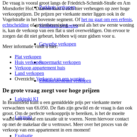
De vraag is vooral groot langs de Friedrich-Schmidt-Straße en Am
Parkhuis verkopen
Morsdorfer Hof. Daarom kunt u zich hier verheugen op zeer hoge
verkoopprijzen. De prijzen per vierkante meter liggen ook in de
Vogelstraße in het bovenste segment. Of
het nu gaat om een erfenis
,
echtscheiding
of gezinshereniging – vooral als het uw eerste woning
Stellplaats verkopen
is, kan de verkoop van een flat u snel overweldigen. Om ervoor te
zorgen dat dit niet gebeurt, hebben wij onze gidsen voor u.
Gewerbe verkopen
Meer informatie vindt u hier:
Plat verkopen
Huis verkopen
Supermarkt verkopen
Verkoop appartement huis
Land verkopen
Overzicht:
Verkoop van een woning
Einkaufszentrum verkopen
De grote vraag zorgt voor hoge prijzen
Lukinski KI
In Braunsfeld kunt u een gemiddelde prijs per vierkante meter
verwachten van €6.050. De flats zijn gewild en de vraag is dan ook
groot. Om de perfecte verkoopprijs te bereiken, is het de moeite
Lukinski
waard om vooraf een taxatie uit te voeren. Neem hiervoor contact
op met de makelaar die u vertrouwt. Meer over het proces van de
verkoop van een appartement in een moment!
Evaluatie