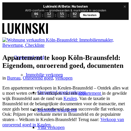
×
Lukinski AI Beta: Nu testen
AVG-conform — grondwaarden & marktdata in seconden
06
12
55
01
:
:
:
Nu testen
D
UUR
MIN
SEC
Appartement te koop Köln-Braunsfeld:
Onroerend goed
Eigendom, onroerend goed, documenten
Immobilie verkopen
in
Bureau
,
Onroerend goed
,
verkopen
Een appartement verkopen in Keulen-Braunsfeld – Ontdek alles wat
Onroerend goed verkopen
u moet weten over het verkopen van een
appartement
in de gewilde
wijk Braunsfeld aan de rand van
Keulen
. Van de taxatie in
Braunsfeld tot de belangrijkste documenten voor de transactie, met
onze gids bent u goed voorbereid op een succesvolle flat verkoop.
Immobilie waarderen
Ook: Prijzen per vierkante meter in Braunsfeld en de populairste
straten – Welkom in Keulen-Braunsfeld! Terug naar:
Verkoop van
onroerend goed in Keulen
.
Villa verkopen