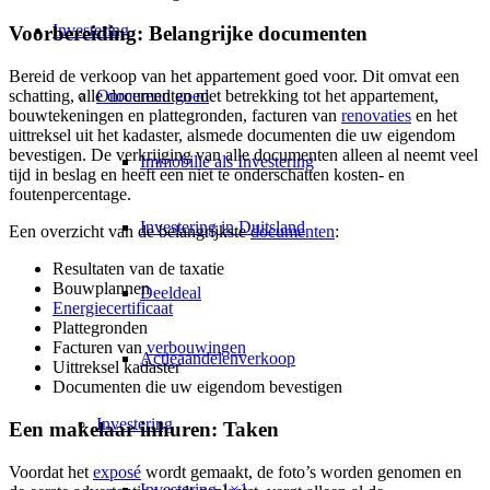
Investering
Voorbereiding: Belangrijke documenten
Bereid de verkoop van het appartement goed voor. Dit omvat een
Onroerend goed
schatting, alle documenten met betrekking tot het appartement,
bouwtekeningen en plattegronden, facturen van
renovaties
en het
uittreksel uit het kadaster, alsmede documenten die uw eigendom
bevestigen. De verkrijging van alle documenten alleen al neemt veel
Immobilie als Investering
tijd in beslag en heeft een niet te onderschatten kosten- en
foutenpercentage.
Investering in Duitsland
Een overzicht van de belangrijkste
documenten
:
Resultaten van de taxatie
Bouwplannen
Deeldeal
Energiecertificaat
Plattegronden
Facturen van
verbouwingen
Actieaandelenverkoop
Uittreksel kadaster
Documenten die uw eigendom bevestigen
Investering
Een makelaar inhuren: Taken
Voordat het
exposé
wordt gemaakt, de foto’s worden genomen en
Investering 1×1