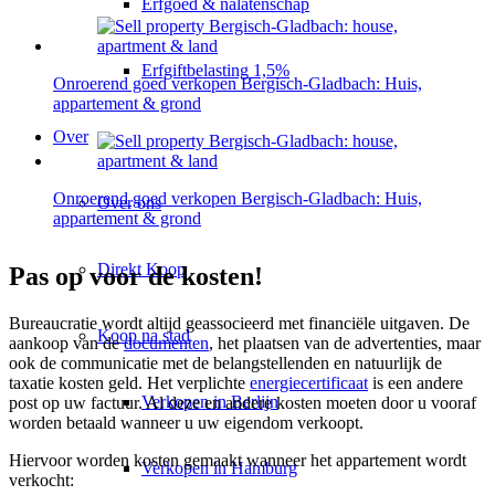
Erfgoed & nalatenschap
Erfgiftbelasting 1,5%
Onroerend goed verkopen Bergisch-Gladbach: Huis,
appartement & grond
Over
Onroerend goed verkopen Bergisch-Gladbach: Huis,
Over ons
appartement & grond
Direkt Koop
Pas op voor de kosten!
Bureaucratie wordt altijd geassocieerd met financiële uitgaven. De
Koop na stad
aankoop van de
documenten
, het plaatsen van de advertenties, maar
ook de communicatie met de belangstellenden en natuurlijk de
taxatie kosten geld. Het verplichte
energiecertificaat
is een andere
Verkopen in Berlijn
post op uw factuur. Al deze en andere kosten moeten door u vooraf
worden betaald wanneer u uw eigendom verkoopt.
Hiervoor worden kosten gemaakt wanneer het appartement wordt
Verkopen in Hamburg
verkocht: