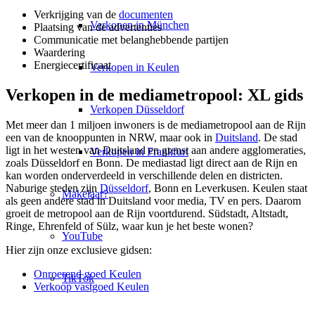
Verkrijging van de
documenten
Verkopen in München
Plaatsing van de advertenties
Communicatie met belanghebbende partijen
Waardering
Energiecertificaat
Verkopen in Keulen
Verkopen in de mediametropool: XL gids
Verkopen Düsseldorf
Met meer dan 1 miljoen inwoners is de mediametropool aan de Rijn
een van de knooppunten in NRW, maar ook in
Duitsland
. De stad
ligt in het westen van Duitsland en grenst aan andere agglomeraties,
Verkopen in Frankfurt
zoals Düsseldorf en Bonn. De mediastad ligt direct aan de Rijn en
kan worden onderverdeeld in verschillende delen en districten.
Naburige steden zijn
Düsseldorf
, Bonn en Leverkusen. Keulen staat
Makelaar?
als geen andere stad in Duitsland voor media, TV en pers. Daarom
groeit de metropool aan de Rijn voortdurend. Südstadt, Altstadt,
Ringe, Ehrenfeld of Sülz, waar kun je het beste wonen?
YouTube
Hier zijn onze exclusieve gidsen:
Onroerend goed Keulen
TikTok
Verkoop vastgoed Keulen