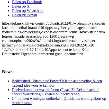
Delen op Facebook
Delen op X
Delen op WhatsApp
Delen via e-mail
https://lukinski.nl/wp-content/uploads/2022/01/wohnung-verkaufen-
koeln-lindenthal-braunsfeld-tipps-ratgeber-grundlagen-ablauf-
vorbereitung-abwicklung-expose-mehrfamilienhaus-backsteinhaus-
fenster-fassade-strasse.jpg
800
1200
Laura
/wp-
content/uploads/2024/04/lukinski-logo-real-estate-investment-
germany-house-villa-off-market-clean.svg
Laura
2022-01-20
12:25:04
2022-07-17 14:05:40
Appartement te koop Köln-
Braunsfeld: Eigendom, onroerend goed, documenten
News
Bedrijfsfruit! Vitamines! Power! Kleine aanbeveling & een
gezond idee voor je kantoor
Deelverkoop met waardefactor (Plaats 3): Rekenmachine
check! Waardering + kosten bij deelverkoop
1,4 miljoen woningen ontbreken: Duitslands woningtekort op
recordniveau