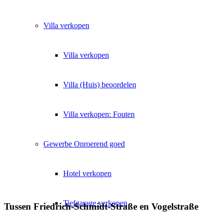
Villa
verkopen
Villa verkopen
Villa (Huis) beoordelen
Villa verkopen: Fouten
Gewerbe
Onroerend goed
Hotel verkopen
Tiefgarage verkopen
Tussen Friedrich-Schmidt-Straße en Vogelstraße