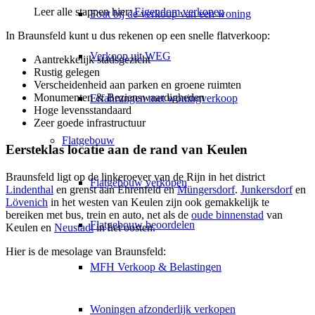
Leer alle stappen hier:
Eigendom verkopen
Fout bij de verkoop van een woning
In Braunsfeld kunt u dus rekenen op een snelle flatverkoop:
Verkoop uit WEG
Aantrekkelijk stadsgezicht
Rustig gelegen
Verscheidenheid aan parken en groene ruimten
Monumenten & Bezienswaardigheden
Erfahrungen met woningverkoop
Hoge levensstandaard
Zeer goede infrastructuur
Flatgebouw
Eersteklas locatie aan de rand van Keulen
Braunsfeld ligt op de linkeroever van de Rijn in het district
Flatgebouw verkopen
Lindenthal
en grenst aan Ehrenfeld en
Müngersdorf
.
Junkersdorf
en
Lövenich
in het westen van Keulen zijn ook gemakkelijk te
bereiken met bus, trein en auto, net als de
oude binnenstad
van
Flatgebouw beoordelen
Keulen en
Neustadt
in het oosten.
Hier is de mesolage van Braunsfeld:
MFH Verkoop & Belastingen
Woningen afzonderlijk verkopen