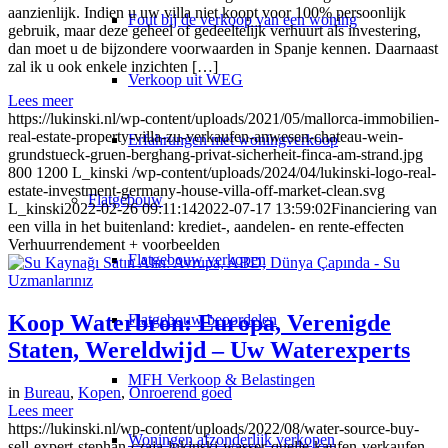
aanzienlijk. Indien u uw villa niet koopt voor 100% persoonlijk
Fout bij de verkoop van een woning
gebruik, maar deze geheel of gedeeltelijk verhuurt als investering,
dan moet u de bijzondere voorwaarden in Spanje kennen. Daarnaast
zal ik u ook enkele inzichten […]
Verkoop uit WEG
Lees meer
https://lukinski.nl/wp-content/uploads/2021/05/mallorca-immobilien-
real-estate-property-villa-zu-verkaufen-anwesen-chateau-wein-
Erfahrungen met woningverkoop
grundstueck-gruen-berghang-privat-sicherheit-finca-am-strand.jpg
800
1200
L_kinski
/wp-content/uploads/2024/04/lukinski-logo-real-
estate-investment-germany-house-villa-off-market-clean.svg
Flatgebouw
L_kinski
2022-02-26 09:11:14
2022-07-17 13:59:02
Financiering van
een villa in het buitenland: krediet-, aandelen- en rente-effecten
Verhuurrendement + voorbeelden
Flatgebouw verkopen
Koop Waterbron: Europa, Verenigde
Flatgebouw beoordelen
Staten, Wereldwijd – Uw Waterexperts
MFH Verkoop & Belastingen
in
Bureau
,
Kopen
,
Onroerend goed
Lees meer
https://lukinski.nl/wp-content/uploads/2022/08/water-source-buy-
Woningen afzonderlijk verkopen
sell-expert-stephan-czaja-lukinski-wasser-quelle-kaufen-verkaufen-