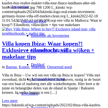
kaufen-buy-realtor-makler-villa-tour-finace-landhaus-alter-stil-
Investering
historisch-verkauf.jpg
798
1200
L_kinski
/wp-
content/uploads/2024/04/lukinski-logo-real-estate-investment-
germany-house-villa-off-market-clean.svg
L_kinski
2022-02-18
11:01:54
2022-07-17 14:00:10
Koop een villa in Mallorca: Waar te
Onroerend goed
koop?! Eilandtour, villawijken + tips van makelaars
Immobilie als Investering
Villa kopen Ibiza: Waar kopen?!
Exklusieve eilandtocht, villa wijken +
Investering in Duitsland
makelaar tips
Deeldeal
in
Bureau
,
Kopen
,
Makelaar
,
Onroerend goed
Villa in Ibiza – Uw wil om een villa op Ibiza te kopen? Villa met
Actieaandelenverkoop
zwembad, dicht bij het strand en/of luchthaven, rustig in de buurt
van een baai of stadsterg met alle winkelhotspots. Hier leert u de
juiste en belangrijke delen van de eiland in Spanje / Balearen
kennen. In welke ligging is een […]
Investering
Lees meer
https://lukinski.nl/wp-content/uploads/2022/02/ibiza-villa-kaufen-
Investering 1×1