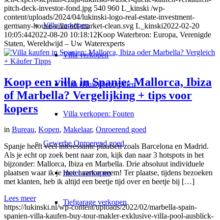
pitch-deck-investor-fond.jpg
540
960
L_kinski
/wp-
content/uploads/2024/04/lukinski-logo-real-estate-investment-
Villa
verkopen
germany-house-villa-off-market-clean.svg
L_kinski
2022-02-20
10:05:44
2022-08-20 10:18:12
Koop Waterbron: Europa, Verenigde
Staten, Wereldwijd – Uw Waterexperts
Villa verkopen
Koop een villa in Spanje: Mallorca, Ibiza
Villa (Huis) beoordelen
of Marbella? Vergelijking + tips voor
kopers
Villa verkopen: Fouten
in
Bureau
,
Kopen
,
Makelaar
,
Onroerend goed
Gewerbe
Onroerend goed
Spanje heeft veel interessante plaatsen zoals Barcelona en Madrid.
Als je echt op zoek bent naar zon, kijk dan naar 3 hotspots in het
bijzonder: Mallorca, Ibiza en Marbella. Drie absoluut individuele
plaatsen waar ik je mee naartoe neem! Ter plaatse, tijdens bezoeken
Hotel verkopen
met klanten, heb ik altijd een beetje tijd over en beetje bij […]
Lees meer
Tiefgarage verkopen
https://lukinski.nl/wp-content/uploads/2022/02/marbella-spain-
spanien-villa-kaufen-buy-tour-makler-exklusive-villa-pool-ausblick-