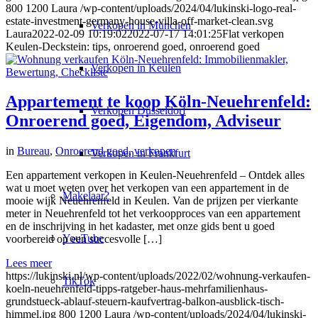
800
1200
Laura
/wp-content/uploads/2024/04/lukinski-logo-real-
estate-investment-germany-house-villa-off-market-clean.svg
Verkopen in München
Laura
2022-02-09 10:19:02
2022-07-17 14:01:25
Flat verkopen
Keulen-Deckstein: tips, onroerend goed, onroerend goed
Verkopen in Keulen
Appartement te koop Köln-Neuehrenfeld:
Verkopen Düsseldorf
Onroerend goed, Eigendom, Adviseur
in
Bureau
,
Onroerend goed
,
verkopen
Verkopen in Frankfurt
Een appartement verkopen in Keulen-Neuehrenfeld – Ontdek alles
wat u moet weten over het verkopen van een appartement in de
Makelaar?
mooie wijk Neuehrenfeld in Keulen. Van de prijzen per vierkante
meter in Neuehrenfeld tot het verkoopproces van een appartement
en de inschrijving in het kadaster, met onze gids bent u goed
YouTube
voorbereid op een succesvolle […]
Lees meer
https://lukinski.nl/wp-content/uploads/2022/02/wohnung-verkaufen-
TikTok
koeln-neuehrenfeld-tipps-ratgeber-haus-mehrfamilienhaus-
grundstueck-ablauf-steuern-kaufvertrag-balkon-ausblick-tisch-
himmel.jpg
800
1200
Laura
/wp-content/uploads/2024/04/lukinski-