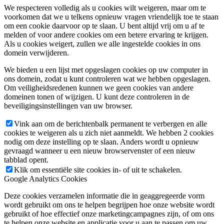
We respecteren volledig als u cookies wilt weigeren, maar om te
voorkomen dat we u telkens opnieuw vragen vriendelijk toe te staan
om een cookie daarvoor op te slaan. U bent altijd vrij om u af te
melden of voor andere cookies om een betere ervaring te krijgen.
Als u cookies weigert, zullen we alle ingestelde cookies in ons
domein verwijderen.
We bieden u een lijst met opgeslagen cookies op uw computer in
ons domein, zodat u kunt controleren wat we hebben opgeslagen.
Om veiligheidsredenen kunnen we geen cookies van andere
domeinen tonen of wijzigen. U kunt deze controleren in de
beveiligingsinstellingen van uw browser.
Vink aan om de berichtenbalk permanent te verbergen en alle
cookies te weigeren als u zich niet aanmeldt. We hebben 2 cookies
nodig om deze instelling op te slaan. Anders wordt u opnieuw
gevraagd wanneer u een nieuw browservenster of een nieuw
tabblad opent.
Klik om essentiële site cookies in- of uit te schakelen.
Google Analytics Cookies
Deze cookies verzamelen informatie die in geaggregeerde vorm
wordt gebruikt om ons te helpen begrijpen hoe onze website wordt
gebruikt of hoe effectief onze marketingcampagnes zijn, of om ons
te helpen onze website en applicatie voor u aan te passen om uw