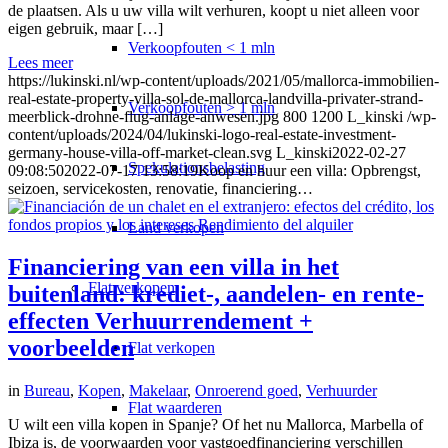
de plaatsen. Als u uw villa wilt verhuren, koopt u niet alleen voor
eigen gebruik, maar […]
Verkoopfouten < 1 mln
Lees meer
https://lukinski.nl/wp-content/uploads/2021/05/mallorca-immobilien-
real-estate-property-villa-sol-de-mallorca-landvilla-privater-strand-
Verkoopfouten > 1 mln
meerblick-drohne-flug-anlage-anwesen.jpg
800
1200
L_kinski
/wp-
content/uploads/2024/04/lukinski-logo-real-estate-investment-
germany-house-villa-off-market-clean.svg
L_kinski
2022-02-27
Spekulationsbelasting
09:08:50
2022-07-17 13:58:19
Koop en huur een villa: Opbrengst,
seizoen, servicekosten, renovatie, financiering…
Land verkopen
Financiering van een villa in het
Flat
verkopen
buitenland: krediet-, aandelen- en rente-
effecten Verhuurrendement +
voorbeelden
Flat verkopen
in
Bureau
,
Kopen
,
Makelaar
,
Onroerend goed
,
Verhuurder
Flat waarderen
U wilt een villa kopen in Spanje? Of het nu Mallorca, Marbella of
Ibiza is, de voorwaarden voor vastgoedfinanciering verschillen