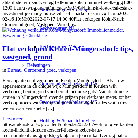
ablauf-steuern-kaufvertrag-balkon-ausblich-himmel-wolke.jpg
800
1200
Laura
/wp-content/uploads/2024/04/lukinski-logo-real-estate-
Onroerend goed Holding
investment-germany-house-villa-off-market-clean.svg
Laura
2022-
02-16 10:50:02
2022-07-17 14:00:40
Flat verkopen Köln-Kriel:
Onroerend goed, Vastgoed, Workflow
Rechtsvormen NL
Rechtsvormen VS
Flat verkopen Keulen-Müngersdorf: tips,
vastgoed, grond
Belastingen
in
Bureau
,
Onroerend goed
,
verkopen
Een appartement verkopen in Keulen-Müngersdorf – Als u uw
Onroerend goed belasting DE
appartement in de chique wijk Müngersdorf in Keulen wilt
verkopen, bent u goed voorbereid met onze gids! Van de duurste
straten in Müngersdorf, over de prijzen per vierkante meter, tot het
Onroerend goed belasting VS
verkoopproces van een appartement, hier vindt u alles wat u moet
weten voor een snelle […]
Lees meer
Holding & Schachtelprivileg
https://lukinski.nl/wp-content/uploads/2022/01/wohnung-verkaufen-
koeln-lindenthal-muengersdorf-tipps-ratgeber-haus-
mehrfamilienhaus-grundstueck-ablauf-steuern-kaufvertrag-balkon-