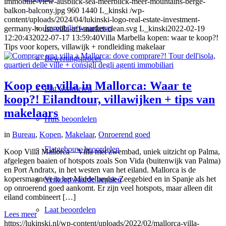
immobilie-view-ausblick-sea-meerblick-meer-mountains-berge-
balkon-balcony.jpg
960
1440
L_kinski
/wp-
content/uploads/2024/04/lukinski-logo-real-estate-investment-
Immobilie waarderen
germany-house-villa-off-market-clean.svg
L_kinski
2022-02-19
12:20:43
2022-07-17 13:59:40
Villa Marbella kopen: waar te koop?!
Tips voor kopers, villawijk + rondleiding makelaar
Bewertingsproces
Koop een villa in Mallorca: Waar te
Flat waarderen
koop?! Eilandtour, villawijken + tips van
makelaars
Huis beoordelen
in
Bureau
,
Kopen
,
Makelaar
,
Onroerend goed
Flatgebouw beoordelen
Koop Villa Mallorca – Villa met zwembad, uniek uitzicht op Palma,
afgelegen baaien of hotspots zoals Son Vida (buitenwijk van Palma)
en Port Andratx, in het westen van het eiland. Mallorca is de
kopersmagneet in het Middellandse-Zeegebied en in Spanje als het
Verkoopwaarde bepalen
op onroerend goed aankomt. Er zijn veel hotspots, maar alleen dit
eiland combineert […]
Laat beoordelen
Lees meer
https://lukinski.nl/wp-content/uploads/2022/02/mallorca-villa-