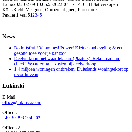
Laura
2022-02-09 10:05:55
2022-07-17 14:01:33
Flat verkopen
Köln-Riehl: Vastgoed, Onroerend goed, Procedure
Pagina 1 van 5
1
2
3
4
5
News
Bedrijfsfruit! Vitamines! Power! Kleine aanbeveling & een
gezond idee voor je kantoor
Deelverkoop met waardefactor (Plaats 3): Rekenmachine
check! Waardering + kosten bij deelverkoop
1,4 miljoen woningen ontbreken: Duitslands woningtekort op
recordniveau
Lukinski
E-Mail
office@lukinski.com
Office #1
+49 30 398 204 202
Office #2