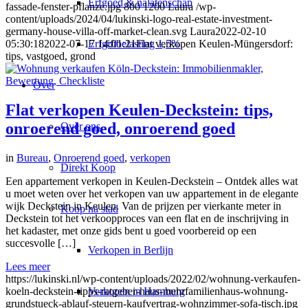
Erfgoed & nalatenschap
fassade-fenster-pflanze.jpg
800
1200
Laura
/wp-
content/uploads/2024/04/lukinski-logo-real-estate-investment-
germany-house-villa-off-market-clean.svg
Laura
2022-02-10
Erfgiftbelasting 1,5%
05:30:18
2022-07-17 14:01:21
Flat verkopen Keulen-Müngersdorf:
tips, vastgoed, grond
Over
Flat verkopen Keulen-Deckstein: tips,
onroerend goed, onroerend goed
Over ons
in
Bureau
,
Onroerend goed
,
verkopen
Direkt Koop
Een appartement verkopen in Keulen-Deckstein – Ontdek alles wat
u moet weten over het verkopen van uw appartement in de elegante
wijk Deckstein in Keulen. Van de prijzen per vierkante meter in
Koop na stad
Deckstein tot het verkoopproces van een flat en de inschrijving in
het kadaster, met onze gids bent u goed voorbereid op een
succesvolle […]
Verkopen in Berlijn
Lees meer
https://lukinski.nl/wp-content/uploads/2022/02/wohnung-verkaufen-
koeln-deckstein-tipps-ratgeber-haus-mehrfamilienhaus-wohnung-
Verkopen in Hamburg
grundstueck-ablauf-steuern-kaufvertrag-wohnzimmer-sofa-tisch.jpg