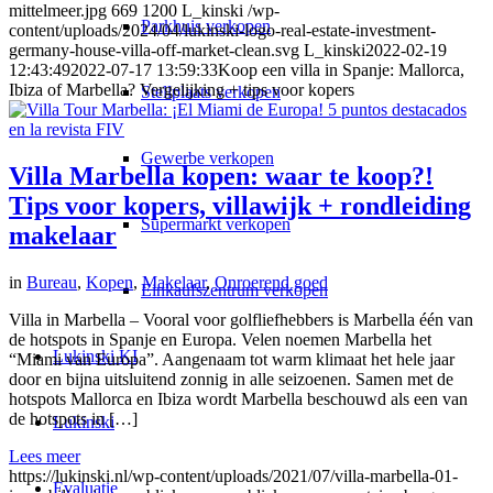
mittelmeer.jpg
669
1200
L_kinski
/wp-
Parkhuis verkopen
content/uploads/2024/04/lukinski-logo-real-estate-investment-
germany-house-villa-off-market-clean.svg
L_kinski
2022-02-19
12:43:49
2022-07-17 13:59:33
Koop een villa in Spanje: Mallorca,
Ibiza of Marbella? Vergelijking + tips voor kopers
Stellplaats verkopen
Gewerbe verkopen
Villa Marbella kopen: waar te koop?!
Tips voor kopers, villawijk + rondleiding
Supermarkt verkopen
makelaar
in
Bureau
,
Kopen
,
Makelaar
,
Onroerend goed
Einkaufszentrum verkopen
Villa in Marbella – Vooral voor golfliefhebbers is Marbella één van
de hotspots in Spanje en Europa. Velen noemen Marbella het
Lukinski KI
“Miami van Europa”. Aangenaam tot warm klimaat het hele jaar
door en bijna uitsluitend zonnig in alle seizoenen. Samen met de
hotspots Mallorca en Ibiza wordt Marbella beschouwd als een van
de hotspots in […]
Lukinski
Lees meer
https://lukinski.nl/wp-content/uploads/2021/07/villa-marbella-01-
Evaluatie