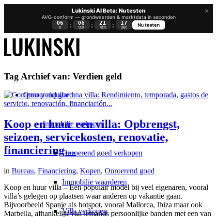
×
Lukinski AI Beta: Nu testen
AVG-conform — grondwaarden & marktdata in seconden
06
06
21
16
:
:
:
Nu testen
D
UUR
MIN
SEC
Tag Archief van:
Verdien geld
Onroerend goed
Koop en huur een villa: Opbrengst,
Immobilie verkopen
seizoen, servicekosten, renovatie,
financiering…
Onroerend goed verkopen
in
Bureau
,
Financiering
,
Kopen
,
Onroerend goed
Immobilie waarderen
Koop en huur villa – Een populair model bij veel eigenaren, vooral
villa’s gelegen op plaatsen waar anderen op vakantie gaan.
Bijvoorbeeld Spanje als hotspot, vooral Mallorca, Ibiza maar ook
Villa verkopen
Marbella, afhankelijk van iemands persoonlijke banden met een van