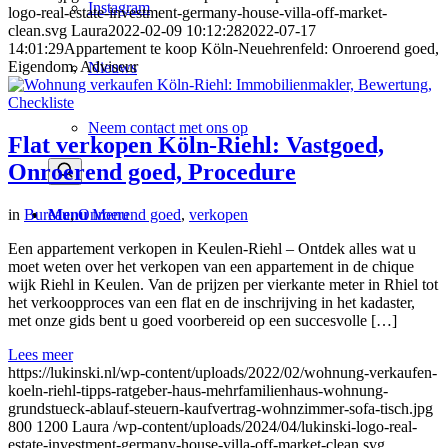
Instagram
logo-real-estate-investment-germany-house-villa-off-market-
clean.svg
Laura
2022-02-09 10:12:28
2022-07-17
14:01:29
Appartement te koop Köln-Neuehrenfeld: Onroerend goed,
Eigendom, Adviseur
Nieuws
Neem contact met ons op
Flat verkopen Köln-Riehl: Vastgoed,
Onroerend goed, Procedure
Menu
Menu
in
Bureau
,
Onroerend goed
,
verkopen
Een appartement verkopen in Keulen-Riehl – Ontdek alles wat u
moet weten over het verkopen van een appartement in de chique
wijk Riehl in Keulen. Van de prijzen per vierkante meter in Rhiel tot
het verkoopproces van een flat en de inschrijving in het kadaster,
met onze gids bent u goed voorbereid op een succesvolle […]
Lees meer
https://lukinski.nl/wp-content/uploads/2022/02/wohnung-verkaufen-
koeln-riehl-tipps-ratgeber-haus-mehrfamilienhaus-wohnung-
grundstueck-ablauf-steuern-kaufvertrag-wohnzimmer-sofa-tisch.jpg
800
1200
Laura
/wp-content/uploads/2024/04/lukinski-logo-real-
estate-investment-germany-house-villa-off-market-clean.svg