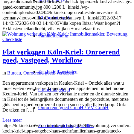
buy-realtor-makler-ausblick-es-cubells-klippen-exklkusiv-beste-lage-
gated-community.jpg
800
1200
L_kinski
/wp-
content/uploads/2024/04/lukinski-logo-real-estate-investment-
10 gouden regels
germany-house-villa-off-market-clean.svg
L_kinski
2022-02-17
14:42:57
2026-08-02 14:46:05
Villa kopen Ibiza: Waar kopen?!
Exklusieve eilandtocht, villa wijken + makelaar tips
Familiestichting
Flat verkopen Köln-Kriel: Onroerend
Bedrijf
goed, Vastgoed, Workflow
Een bedrijf opstarten
in
Bureau
,
Onroerend goed
,
verkopen
Een appartement verkopen in Keulen-Kriel – Ontdek alles wat u
moet weten over het verkopen van een appartement in het mooie
GmbH uitgelegd
Keulen-Kriel. Van prijzen per vierkante meter en de duurste straten
in Kriel tot de belangrijkste documenten en de procedure, met onze
gids bent u goed voorbereid op een succesvolle flatverkoop. Ook:
Onroerend goed GmbH / VV GmbH
De taken en […]
Lees meer
Een familiestichting opstellen
https://lukinski.nl/wp-content/uploads/2022/02/wohnung-verkaufen-
koeln-kriel-tipps-ratgeber-haus-mehrfamilienhaus-grundstueck-