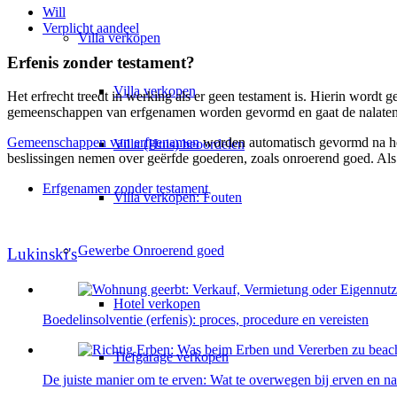
Will
Verplicht aandeel
Villa
verkopen
Erfenis zonder testament?
Villa verkopen
Het erfrecht treedt in werking als er geen testament is. Hierin word
gemeenschappen van erfgenamen worden gevormd en gaat de nalatens
Gemeenschappen van erfgenamen
worden automatisch gevormd na he
Villa (Huis) beoordelen
beslissingen nemen over geërfde goederen, zoals onroerend goed. Als
Erfgenamen zonder testament
Villa verkopen: Fouten
Gewerbe
Onroerend goed
Lukinski's
Hotel verkopen
Boedelinsolventie (erfenis): proces, procedure en vereisten
Tiefgarage verkopen
De juiste manier om te erven: Wat te overwegen bij erven en na