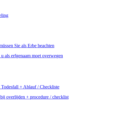
eling
t u als erfgenaam moet overwegen
j overlijden + procedure / checklist