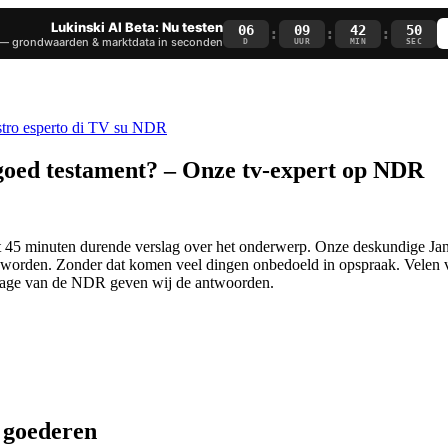
Lukinski AI Beta: Nu testen
06
09
42
50
:
:
:
— grondwaarden & marktdata in seconden
D
UUR
MIN
SEC
 goed testament? – Onze tv-expert op NDR
 45 minuten durende verslag over het onderwerp. Onze deskundige Jan R
worden. Zonder dat komen veel dingen onbedoeld in opspraak. Velen v
bijdrage van de NDR geven wij de antwoorden.
 goederen