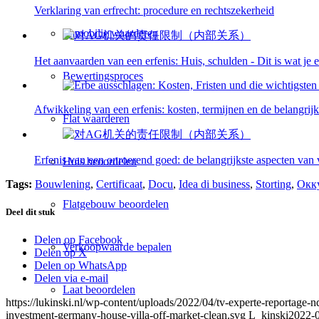
Verklaring van erfrecht: procedure en rechtszekerheid
Immobilie waarderen
Het aanvaarden van een erfenis: Huis, schulden - Dit is wat je e
Bewertingsproces
Afwikkeling van een erfenis: kosten, termijnen en de belangrijks
Flat waarderen
Erfenis van een onroerend goed: de belangrijkste aspecten van v
Huis beoordelen
Tags:
Bouwlening
,
Certificaat
,
Docu
,
Idea di business
,
Storting
,
Окк
Flatgebouw beoordelen
Deel dit stuk
Delen op Facebook
Verkoopwaarde bepalen
Delen op X
Delen op WhatsApp
Delen via e-mail
Laat beoordelen
https://lukinski.nl/wp-content/uploads/2022/04/tv-experte-reportage-
investment-germany-house-villa-off-market-clean.svg
L_kinski
2022-0