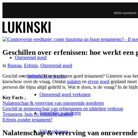
AVG-conform 
Geschillen over erfenissen: hoe werkt een
Onroerend goed
in
Bureau
,
Erfenis
,
Onroerend goed
Immobilie verkopen
Geschil over
erfenis
: Hoe werkt een goed testament? Gisteren was het
knowhow over de vraag. Omdat
nalaten
en
erven
goed
gepland moet 
persoon die bijna altijd geliefd is. Wat te doen, is de vraag? In de 
Onroerend goed verkopen
Key Facts
-
Nalatenschap & vererving van onroerende goederen
Geschil in gemeenschap van erfgenamen en uitdeling verkoop
Immobilie waarderen
Testament, huis en verplicht aandeel
Erfenis zonder testament?
Villa verkopen
Nalatenschap & vererving van onroerende