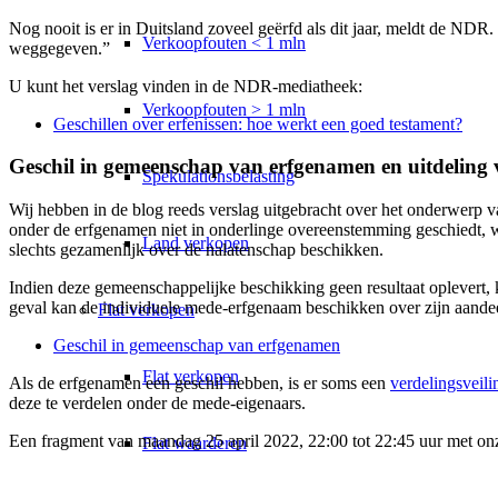
Nog nooit is er in Duitsland zoveel geërfd als dit jaar, meldt de NDR
Verkoopfouten < 1 mln
weggegeven.”
U kunt het verslag vinden in de NDR-mediatheek:
Verkoopfouten > 1 mln
Geschillen over erfenissen: hoe werkt een goed testament?
Geschil in gemeenschap van erfgenamen en uitdeling
Spekulationsbelasting
Wij hebben in de blog reeds verslag uitgebracht over het onderwerp v
onder de erfgenamen niet in onderlinge overeenstemming geschiedt,
Land verkopen
slechts gezamenlijk over de nalatenschap beschikken.
Indien deze gemeenschappelijke beschikking geen resultaat oplevert,
geval kan de individuele mede-erfgenaam beschikken over zijn aandeel 
Flat
verkopen
Geschil in gemeenschap van erfgenamen
Flat verkopen
Als de erfgenamen een geschil hebben, is er soms een
verdelingsveili
deze te verdelen onder de mede-eigenaars.
Een fragment van maandag 25 april 2022, 22:00 tot 22:45 uur met on
Flat waarderen