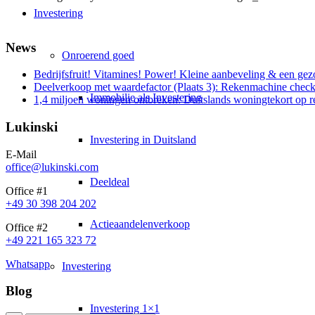
Investering
News
Onroerend goed
Bedrijfsfruit! Vitamines! Power! Kleine aanbeveling & een gez
Deelverkoop met waardefactor (Plaats 3): Rekenmachine check
Immobilie als Investering
1,4 miljoen woningen ontbreken: Duitslands woningtekort op 
Lukinski
Investering in Duitsland
E-Mail
office@lukinski.com
Deeldeal
Office #1
+49 30 398 204 202
Actieaandelenverkoop
Office #2
+49 221 165 323 72
Whatsapp
Investering
Blog
Investering 1×1