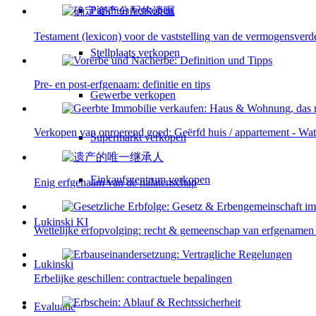
Parkhuis verkopen
Testament (lexicon) voor de vaststelling van de vermogensverd
Stellplaats verkopen
Pre- en post-erfgenaam: definitie en tips
Gewerbe verkopen
Verkopen van onroerend goed: Geërfd huis / appartement - Wa
Supermarkt verkopen
Einkaufszentrum verkopen
Enig erfgenaam van de nalatenschap
Lukinski KI
Wettelijke erfopvolging: recht & gemeenschap van erfgenamen bi
Lukinski
Erbelijke geschillen: contractuele bepalingen
Evaluatie