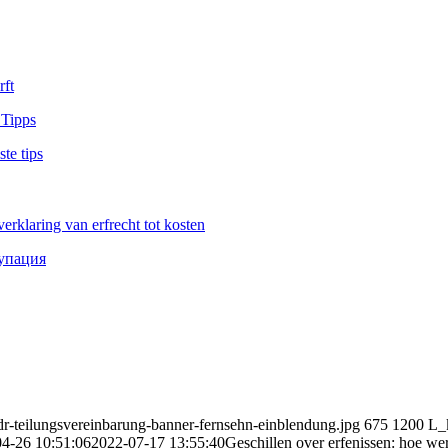
rft
te tips
erklaring van erfrecht tot kosten
упация
ndr-teilungsvereinbarung-banner-fernsehn-einblendung.jpg
675
1200
L_
4-26 10:51:06
2022-07-17 13:55:40
Geschillen over erfenissen: hoe w