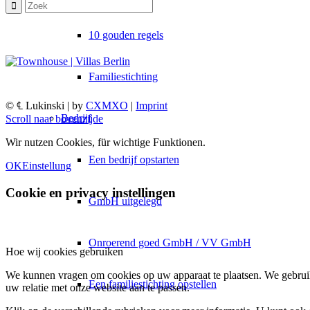
10 gouden regels
Familiestichting
© ℄ Lukinski | by
CXMXO
|
Imprint
Bedrijf
Scroll naar bovenzijde
Wir nutzen Cookies, für wichtige Funktionen.
Een bedrijf opstarten
OK
Einstellung
Cookie en privacy instellingen
GmbH uitgelegd
Onroerend goed GmbH / VV GmbH
Hoe wij cookies gebruiken
We kunnen vragen om cookies op uw apparaat te plaatsen. We gebruik
Een familiestichting opstellen
uw relatie met onze website aan te passen.