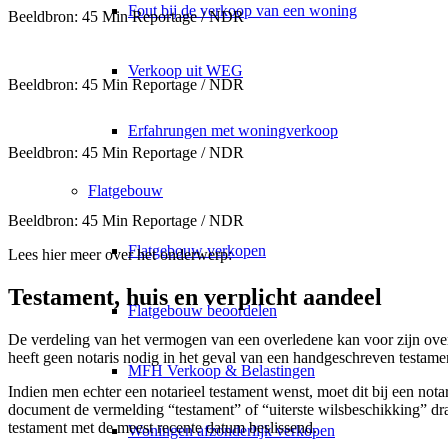
Fout bij de verkoop van een woning
Beeldbron: 45 Min Reportage / NDR
Verkoop uit WEG
Beeldbron: 45 Min Reportage / NDR
Erfahrungen met woningverkoop
Beeldbron: 45 Min Reportage / NDR
Flatgebouw
Beeldbron: 45 Min Reportage / NDR
Flatgebouw verkopen
Lees hier meer over het onderwerp:
Testament, huis en verplicht aandeel
Flatgebouw beoordelen
De verdeling van het vermogen van een overledene kan voor zijn overli
heeft geen notaris nodig in het geval van een handgeschreven testament
MFH Verkoop & Belastingen
Indien men echter een notarieel testament wenst, moet dit bij een not
document de vermelding “testament” of “uiterste wilsbeschikking” dra
testament met de meest recente datum beslissend.
Woningen afzonderlijk verkopen