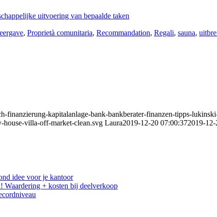
chappelijke uitvoering van bepaalde taken
weergave
,
Proprietà comunitaria
,
Recommandation
,
Regali
,
sauna
,
uitbr
ich-finanzierung-kapitalanlage-bank-bankberater-finanzen-tipps-lukinsk
-house-villa-off-market-clean.svg
Laura
2019-12-20 07:00:37
2019-12-
ond idee voor je kantoor
! Waardering + kosten bij deelverkoop
recordniveau