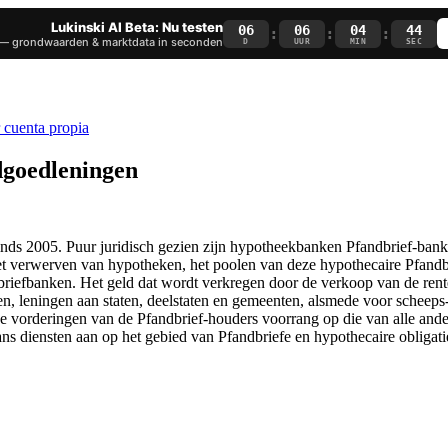
Lukinski AI Beta: Nu testen
06
06
04
43
:
:
:
— grondwaarden & marktdata in seconden
D
UUR
MIN
SEC
goedleningen
inds 2005. Puur juridisch gezien zijn hypotheekbanken Pfandbrief-
het verwerven van hypotheken, het poolen van deze hypothecaire Pfandb
riefbanken. Het geld dat wordt verkregen door de verkoop van de rent
 leningen aan staten, deelstaten en gemeenten, alsmede voor scheeps- e
de vorderingen van de Pfandbrief-houders voorrang op die van alle ande
ans diensten aan op het gebied van Pfandbriefe en hypothecaire obligati