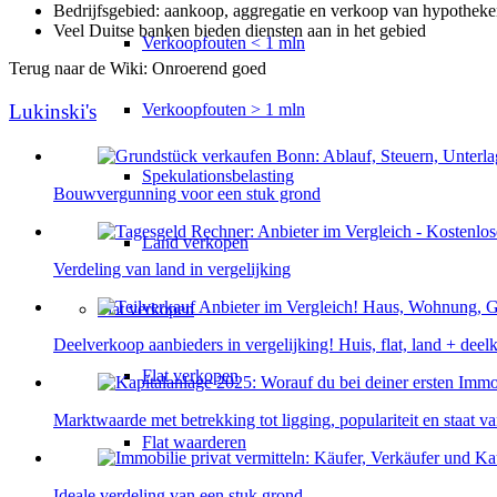
Bedrijfsgebied: aankoop, aggregatie en verkoop van hypotheke
Veel Duitse banken bieden diensten aan in het gebied
Verkoopfouten < 1 mln
Terug naar de Wiki: Onroerend goed
Verkoopfouten > 1 mln
Lukinski's
Spekulationsbelasting
Bouwvergunning voor een stuk grond
Land verkopen
Verdeling van land in vergelijking
Flat
verkopen
Deelverkoop aanbieders in vergelijking! Huis, flat, land + deel
Flat verkopen
Marktwaarde met betrekking tot ligging, populariteit en staat v
Flat waarderen
Ideale verdeling van een stuk grond