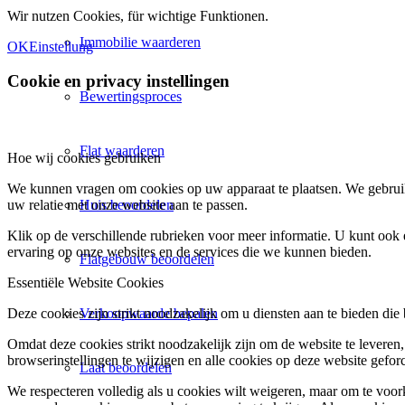
Wir nutzen Cookies, für wichtige Funktionen.
Immobilie waarderen
OK
Einstellung
Cookie en privacy instellingen
Bewertingsproces
Flat waarderen
Hoe wij cookies gebruiken
We kunnen vragen om cookies op uw apparaat te plaatsen. We gebruik
Huis beoordelen
uw relatie met onze website aan te passen.
Klik op de verschillende rubrieken voor meer informatie. U kunt oo
ervaring op onze websites en de services die we kunnen bieden.
Flatgebouw beoordelen
Essentiële Website Cookies
Verkoopwaarde bepalen
Deze cookies zijn strikt noodzakelijk om u diensten aan te bieden die
Omdat deze cookies strikt noodzakelijk zijn om de website te leveren,
browserinstellingen te wijzigen en alle cookies op deze website gefor
Laat beoordelen
We respecteren volledig als u cookies wilt weigeren, maar om te voork