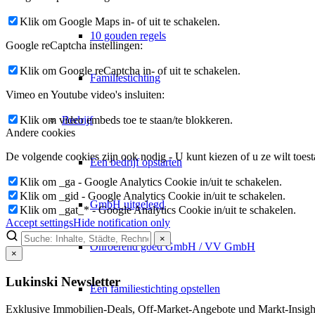
Klik om Google Maps in- of uit te schakelen.
10 gouden regels
Google reCaptcha instellingen:
Klik om Google reCaptcha in- of uit te schakelen.
Familiestichting
Vimeo en Youtube video's insluiten:
Bedrijf
Klik om video embeds toe te staan/te blokkeren.
Andere cookies
De volgende cookies zijn ook nodig - U kunt kiezen of u ze wilt toest
Een bedrijf opstarten
Klik om _ga - Google Analytics Cookie in/uit te schakelen.
Klik om _gid - Google Analytics Cookie in/uit te schakelen.
GmbH uitgelegd
Klik om _gat_* - Google Analytics Cookie in/uit te schakelen.
Accept settings
Hide notification only
×
Onroerend goed GmbH / VV GmbH
×
Lukinski Newsletter
Een familiestichting opstellen
Exklusive Immobilien-Deals, Off-Market-Angebote und Markt-Insights