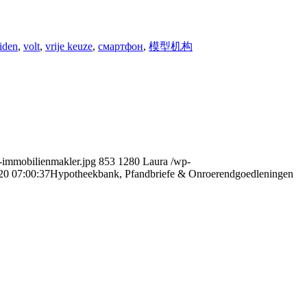
eiden
,
volt
,
vrije keuze
,
смартфон
,
模型机构
i-immobilienmakler.jpg
853
1280
Laura
/wp-
20 07:00:37
Hypotheekbank, Pfandbriefe & Onroerendgoedleningen