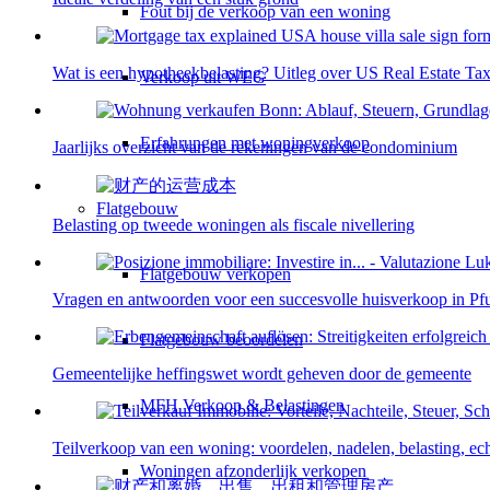
Fout bij de verkoop van een woning
Wat is een hypotheekbelasting? Uitleg over US Real Estate Ta
Verkoop uit WEG
Erfahrungen met woningverkoop
Jaarlijks overzicht van de rekeningen van de condominium
Flatgebouw
Belasting op tweede woningen als fiscale nivellering
Flatgebouw verkopen
Vragen en antwoorden voor een succesvolle huisverkoop in Pf
Flatgebouw beoordelen
Gemeentelijke heffingswet wordt geheven door de gemeente
MFH Verkoop & Belastingen
Teilverkoop van een woning: voordelen, nadelen, belasting, ec
Woningen afzonderlijk verkopen