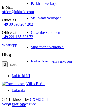
Parkhuis verkopen
E-Mail
office@lukinski.com
Stellplaats verkopen
Office #1
+49 30 398 204 202
Gewerbe verkopen
Office #2
+49 221 165 323 72
Whatsapp
Supermarkt verkopen
Blog
Einkaufszentrum verkopen
Lukinski KI
Lukinski
© ℄ Lukinski | by
CXMXO
|
Imprint
Scroll naar bovenzijde
Evaluatie