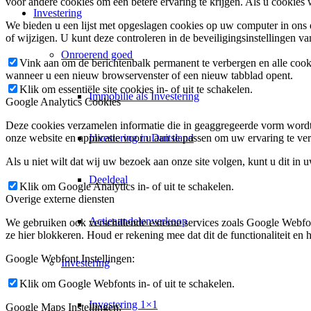
voor andere cookies om een betere ervaring te krijgen. Als u cookies 
Investering
We bieden u een lijst met opgeslagen cookies op uw computer in on
of wijzigen. U kunt deze controleren in de beveiligingsinstellingen v
Onroerend goed
Vink aan om de berichtenbalk permanent te verbergen en alle cook
wanneer u een nieuw browservenster of een nieuw tabblad opent.
Klik om essentiële site cookies in- of uit te schakelen.
Immobilie als Investering
Google Analytics Cookies
Deze cookies verzamelen informatie die in geaggregeerde vorm wordt 
Investering in Duitsland
onze website en applicatie voor u aan te passen om uw ervaring te ver
Als u niet wilt dat wij uw bezoek aan onze site volgen, kunt u dit in 
Deeldeal
Klik om Google Analytics in- of uit te schakelen.
Overige externe diensten
Actieaandelenverkoop
We gebruiken ook verschillende externe services zoals Google Webfo
ze hier blokkeren. Houd er rekening mee dat dit de functionaliteit en h
Google Webfont Instellingen:
Investering
Klik om Google Webfonts in- of uit te schakelen.
Investering 1×1
Google Maps Instellingen: