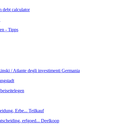
x
ungstadt
htscheiding, erfgoed... Deelkoop