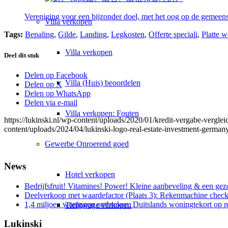
Vereniging voor een bijzonder doel, met het oog op de gemeens
Villa
verkopen
Tags:
Bepaling
,
Gilde
,
Landing
,
Legkosten
,
Offerte speciali
,
Platte 
Villa verkopen
Deel dit stuk
Delen op Facebook
Villa (Huis) beoordelen
Delen op X
Delen op WhatsApp
Delen via e-mail
Villa verkopen: Fouten
https://lukinski.nl/wp-content/uploads/2020/01/kredit-vergabe-vergle
content/uploads/2024/04/lukinski-logo-real-estate-investment-germany
Gewerbe
Onroerend goed
News
Hotel verkopen
Bedrijfsfruit! Vitamines! Power! Kleine aanbeveling & een gez
Deelverkoop met waardefactor (Plaats 3): Rekenmachine check
1,4 miljoen woningen ontbreken: Duitslands woningtekort op 
Tiefgarage verkopen
Lukinski