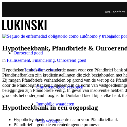
AVG-conform 
Hypotheekbank, Pfandbriefe & Onroerend
Onroerend goed
in
Faillissement
,
Financiering
,
Onroerend goed
Immobilie verkopen
Hypothekenbank is een verouderde naam voor een Pfandbrief bank s
Pfandbriefbanken zijn kredietinstellingen die zich bezighouden met 
Zij mogen Pfandbriefe verhandelen op grond van de wet op de Pfandb
door de Pfandbrief-banken uitgeleend in de vorm van vastgoedleningen,
Onroerend goed verkopen
beleggingen zijn Pfandbriefe veilig. In geval van insolventie hebben 
groot als het onderpand hoog is. In Duitsland biedt bijna elke bank th
Immobilie waarderen
Hypotheekbank in een oogopslag
Hypothekenbank – verouderde naam voor Pfandbriefbank
Villa verkopen
Pfandbrief – gedekte en rentedragende promesse