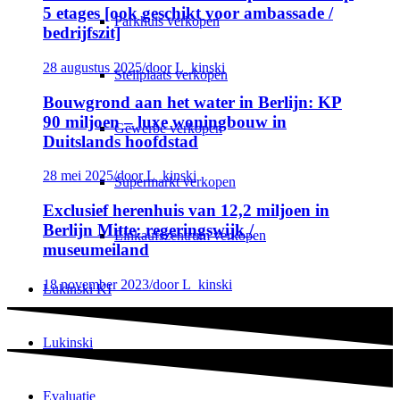
5 etages [ook geschikt voor ambassade /
Parkhuis verkopen
bedrijfszit]
28 augustus 2025
/
door L_kinski
Stellplaats verkopen
Bouwgrond aan het water in Berlijn: KP
90 miljoen – luxe woningbouw in
Gewerbe verkopen
Duitslands hoofdstad
28 mei 2025
/
door L_kinski
Supermarkt verkopen
Exclusief herenhuis van 12,2 miljoen in
Berlijn Mitte: regeringswijk /
Einkaufszentrum verkopen
museumeiland
18 november 2023
/
door L_kinski
Lukinski KI
Lukinski
Evaluatie