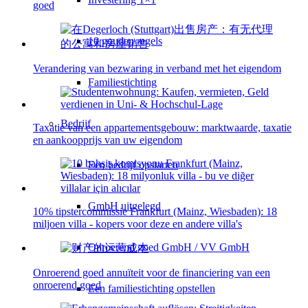
goed
10 gouden regels
Verandering van bezwaring in verband met het eigendom
Familiestichting
Bedrijf
Taxatie van een appartementsgebouw: marktwaarde, taxatie
en aankoopprijs van uw eigendom
Een bedrijf opstarten
GmbH uitgelegd
10% tipstercommissie Frankfurt (Mainz, Wiesbaden): 18
miljoen villa - kopers voor deze en andere villa's
Onroerend goed GmbH / VV GmbH
Onroerend goed annuïteit voor de financiering van een
onroerend goed
Een familiestichting opstellen