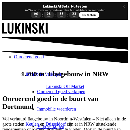
×
Lukinski AI Beta: Nu testen
AVG-conform — grondwaarden & marktdata in seconden
06
08
33
22
:
:
:
Nu testen
D
UUR
MIN
SEC
Onroerend goed
1.700 m² Flatgebouw in NRW
Immobilie verkopen
Lukinski Off Market
Onroerend goed verkopen
Onroerend goed in de buurt van
Dortmund
Immobilie waarderen
Vol verhuurd flatgebouw in Noordrijn-Westfalen – Niet alleen in de
grote steden
Keulen
en
Düsseldorf
zijn er in NRW uitstekende
Villa verkopen
rendementen onroerend goederen te vinden. Ook in de buurt van