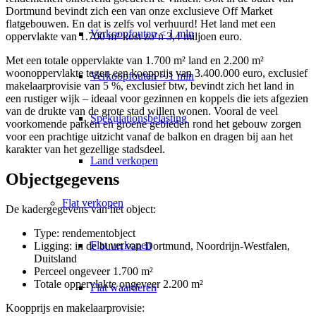
Dortmund bevindt zich een van onze exclusieve Off Market
flatgebouwen. En dat is zelfs vol verhuurd! Het land met een
Verkoopfouten < 1 mln
oppervlakte van 1.700 m² kost zo’n 3,4 miljoen euro.
Met een totale oppervlakte van 1.700 m² land en 2.200 m²
woonoppervlakte tegen een koopprijs van 3.400.000 euro, exclusief
Verkoopfouten > 1 mln
makelaarprovisie van 5 %, exclusief btw, bevindt zich het land in
een rustiger wijk – ideaal voor gezinnen en koppels die iets afgezien
van de drukte van de grote stad willen wonen. Vooral de veel
Spekulationsbelasting
voorkomende parken en groene gebieden rond het gebouw zorgen
voor een prachtige uitzicht vanaf de balkon en dragen bij aan het
karakter van het gezellige stadsdeel.
Land verkopen
Objectgegevens
Flat
verkopen
De kadergegevens van het object:
Type: rendementobject
Flat verkopen
Ligging: in de buurt van Dortmund, Noordrijn-Westfalen,
Duitsland
Perceel ongeveer 1.700 m²
Totale oppervlakte ongeveer 2.200 m²
Flat waarderen
Koopprijs en makelaarprovisie: