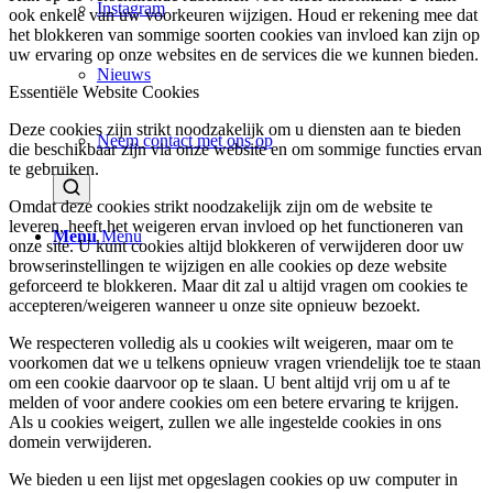
Instagram
ook enkele van uw voorkeuren wijzigen. Houd er rekening mee dat
het blokkeren van sommige soorten cookies van invloed kan zijn op
uw ervaring op onze websites en de services die we kunnen bieden.
Nieuws
Essentiële Website Cookies
Deze cookies zijn strikt noodzakelijk om u diensten aan te bieden
Neem contact met ons op
die beschikbaar zijn via onze website en om sommige functies ervan
te gebruiken.
Omdat deze cookies strikt noodzakelijk zijn om de website te
leveren, heeft het weigeren ervan invloed op het functioneren van
Menu
Menu
onze site. U kunt cookies altijd blokkeren of verwijderen door uw
browserinstellingen te wijzigen en alle cookies op deze website
geforceerd te blokkeren. Maar dit zal u altijd vragen om cookies te
accepteren/weigeren wanneer u onze site opnieuw bezoekt.
We respecteren volledig als u cookies wilt weigeren, maar om te
voorkomen dat we u telkens opnieuw vragen vriendelijk toe te staan
om een cookie daarvoor op te slaan. U bent altijd vrij om u af te
melden of voor andere cookies om een betere ervaring te krijgen.
Als u cookies weigert, zullen we alle ingestelde cookies in ons
domein verwijderen.
We bieden u een lijst met opgeslagen cookies op uw computer in