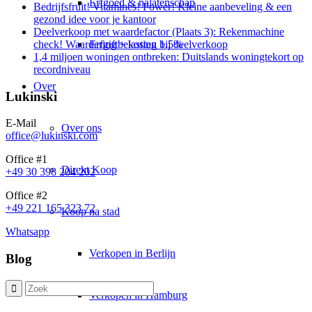
Erfgoed & nalatenschap
Bedrijfsfruit! Vitamines! Power! Kleine aanbeveling & een
gezond idee voor je kantoor
Deelverkoop met waardefactor (Plaats 3): Rekenmachine
Erfgiftbelasting 1,5%
check! Waardering + kosten bij deelverkoop
1,4 miljoen woningen ontbreken: Duitslands woningtekort op
recordniveau
Over
Lukinski
E-Mail
Over ons
office@lukinski.com
Office #1
Direkt Koop
+49 30 398 204 202
Office #2
+49 221 165 323 72
Koop na stad
Whatsapp
Verkopen in Berlijn
Blog
Verkopen in Hamburg