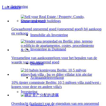
Investering
Lukinski's
Onroerend goed
Gewaarborgd onroerend goed (onroerend goed) bij aankoop
en verkoop
Immobilie als Investering
Investering in Duitsland
Verzameling van aankoopprijzen voor het bepalen van de
waarde van een onroerend goed
Deeldeal
Actieaandelenverkoop
10% tipster commissie Berlijn: 10,5 miljoen villa zuid/west -
kopers voor deze en andere villa's
Investering
Overdracht (kadaster) van de eigendom van een onroerend
Investering 1×1