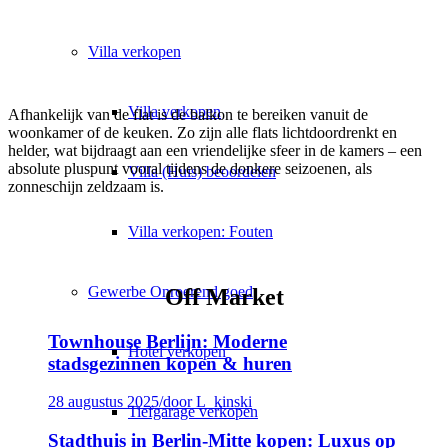
Villa
verkopen
Villa verkopen
Afhankelijk van de flat is de balkon te bereiken vanuit de
woonkamer of de keuken. Zo zijn alle flats lichtdoordrenkt en
helder, wat bijdraagt aan een vriendelijke sfeer in de kamers – een
absolute pluspunt vooral tijdens de donkere seizoenen, als
Villa (Huis) beoordelen
zonneschijn zeldzaam is.
Villa verkopen: Fouten
Gewerbe
Onroerend goed
Off Market
Townhouse Berlijn: Moderne
Hotel verkopen
stadsgezinnen kopen & huren
28 augustus 2025
/
door L_kinski
Tiefgarage verkopen
Stadthuis in Berlin-Mitte kopen: Luxus op