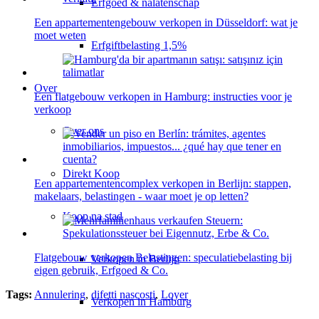
Erfgoed & nalatenschap
Een appartementengebouw verkopen in Düsseldorf: wat je
moet weten
Erfgiftbelasting 1,5%
Over
Een flatgebouw verkopen in Hamburg: instructies voor je
verkoop
Over ons
Direkt Koop
Een appartementencomplex verkopen in Berlijn: stappen,
makelaars, belastingen - waar moet je op letten?
Koop na stad
Flatgebouw verkopen Belastingen: speculatiebelasting bij
Verkopen in Berlijn
eigen gebruik, Erfgoed & Co.
Tags:
Annulering
,
difetti nascosti
,
Loyer
Verkopen in Hamburg