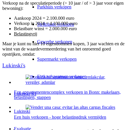
Verkoop na de speculatieperiode (> 10 jaar / of > 3 jaar voor eigen
Parkhuis verkopen
bewoning):
Aankoop 2024 = 2.100.000 euro
Verkoop in 2034 = 4.100.000 euro
Stellplaats verkopen
Belastbare winst = 2.000.000 euro
Belastingvrij
Gewerbe verkopen
Maar je kunt nu niet 10 eigendommen kopen, 3 jaar wachten en de
winst van de waardevermeerdering van het onroerend goed
opstrijken, omdat:
Supermarkt verkopen
Lukinski's
Einkaufszentrum verkopen
Een appartementencomplex verkopen in Bonn: makelaars,
Lukinski KI
belastingen, stappen
Lukinski
Een huis verkopen - hoge belastingdruk vermijden
Evaluatie