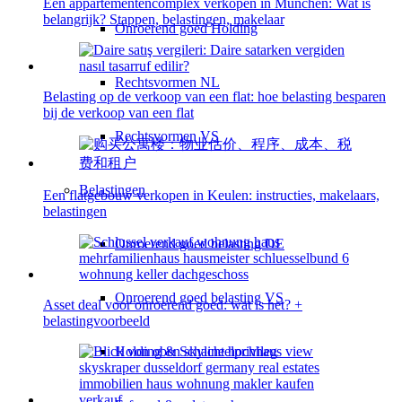
Een appartementencomplex verkopen in München: Wat is
belangrijk? Stappen, belastingen, makelaar
Onroerend goed Holding
Rechtsvormen NL
Belasting op de verkoop van een flat: hoe belasting besparen
bij de verkoop van een flat
Rechtsvormen VS
Belastingen
Een flatgebouw verkopen in Keulen: instructies, makelaars,
belastingen
Onroerend goed belasting DE
Onroerend goed belasting VS
Asset deal voor onroerend goed: wat is het? +
belastingvoorbeeld
Holding & Schachtelprivileg