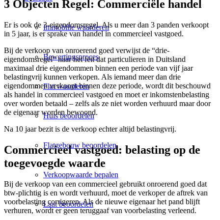
3 Objecten Regel: Commerciële handel
Er is ook de 3-eigendomsregel. Als u meer dan 3 panden verkoopt
Immobilie waarderen
in 5 jaar, is er sprake van handel in commercieel vastgoed.
Bij de verkoop van onroerend goed verwijst de “drie-
Bewertingsproces
eigendomsregel” naar het feit dat particulieren in Duitsland
maximaal drie eigendommen binnen een periode van vijf jaar
belastingvrij kunnen verkopen. Als iemand meer dan drie
eigendommen verkoopt binnen deze periode, wordt dit beschouwd
Flat waarderen
als handel in commercieel vastgoed en moet er inkomstenbelasting
over worden betaald – zelfs als ze niet worden verhuurd maar door
de eigenaar worden bewoond.
Huis beoordelen
Na 10 jaar bezit is de verkoop echter altijd belastingvrij.
Flatgebouw beoordelen
Commercieel vastgoed: belasting op de
toegevoegde waarde
Verkoopwaarde bepalen
Bij de verkoop van een commercieel gebruikt onroerend goed dat
btw-plichtig is en wordt verhuurd, moet de verkoper de aftrek van
voorbelasting corrigeren. Als de nieuwe eigenaar het pand blijft
Laat beoordelen
verhuren, wordt er geen teruggaaf van voorbelasting verleend.