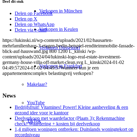
Deel dit stuk
Verkopen in München
Delen op Facebook
Delen op X
Delen op WhatsApp
Verkopen in Keulen
Delen via e-mail
https://lukinski.nl/wp-content/uploads/2021/02/hausarten-
mehrfamilienhaus-3-etagen-berlin-beispiel-renditeimmobilie-fassade-
Verkopen Düsseldorf
blick-auf-hauswand.jpg
800
1200
L_kinski
/wp-
content/uploads/2024/04/lukinski-logo-real-estate-investment-
germany-house-villa-off-market-clean.svg
L_kinski
2024-01-02
Verkopen in Frankfurt
04:49:57
2024-01-02 04:49:57
Wanneer kun je een
appartementencomplex belastingvrij verkopen?
Makelaar?
News
YouTube
Bedrijfsfruit! Vitamines! Power! Kleine aanbeveling & een
gezond idee voor je kantoor
Deelverkoop met waardefactor (Plaats 3): Rekenmachine
TikTok
check! Waardering + kosten bij deelverkoop
1,4 miljoen woningen ontbreken: Duitslands woningtekort op
recordniveau