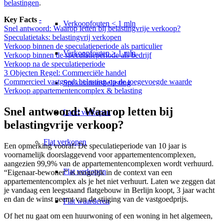
belastingen
.
Key Facts
-
Verkoopfouten < 1 mln
Snel antwoord: Waarop letten bij belastingvrije verkoop?
Speculatietaks: belastingvrij verkopen
Verkoop binnen de speculatieperiode als particulier
Verkoopfouten > 1 mln
Verkoop binnen de speculatieperiode als bedrijf
Verkoop na de speculatieperiode
3 Objecten Regel: Commerciële handel
Commercieel vastgoed: belasting op de toegevoegde waarde
Spekulationsbelasting
Verkoop appartementencomplex & belasting
Snel antwoord: Waarop letten bij
Land verkopen
belastingvrije verkoop?
Flat
verkopen
Een opmerking vooraf: De speculatieperiode van 10 jaar is
voornamelijk doorslaggevend voor appartementencomplexen,
aangezien 99,9% van de appartementencomplexen wordt verhuurd.
Flat verkopen
“Eigenaar-bewoner” is mogelijk in de context van een
appartementencomplex als je het niet verhuurt. Laten we zeggen dat
je vandaag een leegstaand flatgebouw in Berlijn koopt, 3 jaar wacht
en dan de winst neemt van de stijging van de vastgoedprijs.
Flat waarderen
Of het nu gaat om een huurwoning of een woning in het algemeen,