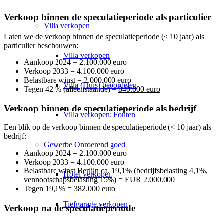
Verkoop binnen de speculatieperiode als particulier
Villa
verkopen
Laten we de verkoop binnen de speculatieperiode (< 10 jaar) als
particulier beschouwen:
Villa verkopen
Aankoop 2024 = 2.100.000 euro
Verkoop 2033 = 4.100.000 euro
Belastbare winst = 2.000.000 euro
Villa (Huis) beoordelen
Tegen 42 % (alleenstaande) =
840.000 euro
Verkoop binnen de speculatieperiode als bedrijf
Villa verkopen: Fouten
Een blik op de verkoop binnen de speculatieperiode (< 10 jaar) als
bedrijf:
Gewerbe
Onroerend goed
Aankoop 2024 = 2.100.000 euro
Verkoop 2033 = 4.100.000 euro
Belastbare winst Berlijn ca. 19,1% (bedrijfsbelasting 4,1%,
Hotel verkopen
vennootschapsbelasting 15%) = EUR 2.000.000
Tegen 19,1% =
382.000 euro
Tiefgarage verkopen
Verkoop na de speculatieperiode