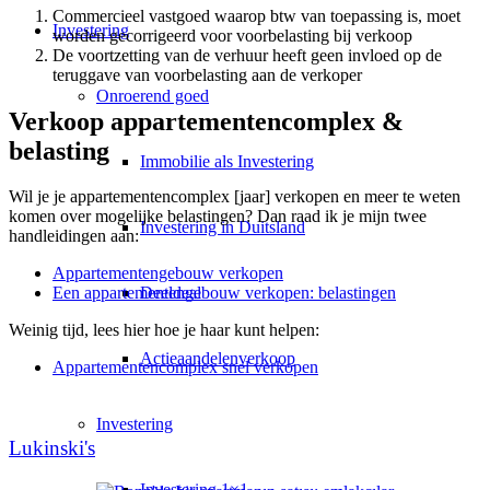
Commercieel vastgoed waarop btw van toepassing is, moet
Investering
worden gecorrigeerd voor voorbelasting bij verkoop
De voortzetting van de verhuur heeft geen invloed op de
teruggave van voorbelasting aan de verkoper
Onroerend goed
Verkoop appartementencomplex &
belasting
Immobilie als Investering
Wil je je appartementencomplex [jaar] verkopen en meer te weten
komen over mogelijke belastingen? Dan raad ik je mijn twee
Investering in Duitsland
handleidingen aan:
Appartementengebouw verkopen
Deeldeal
Een appartementengebouw verkopen: belastingen
Weinig tijd, lees hier hoe je haar kunt helpen:
Actieaandelenverkoop
Appartementencomplex snel verkopen
Investering
Lukinski's
Investering 1×1