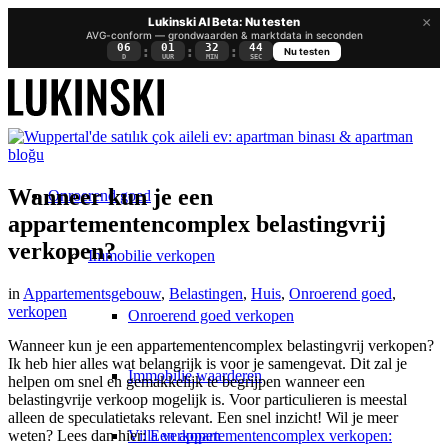
×
Lukinski AI Beta: Nu testen
AVG-conform — grondwaarden & marktdata in seconden
06
01
32
44
:
:
:
Nu testen
D
UUR
MIN
SEC
Wanneer kun je een
Onroerend goed
appartementencomplex belastingvrij
verkopen?
Immobilie verkopen
in
Appartementsgebouw
,
Belastingen
,
Huis
,
Onroerend goed
,
verkopen
Onroerend goed verkopen
Wanneer kun je een appartementencomplex belastingvrij verkopen?
Ik heb hier alles wat belangrijk is voor je samengevat. Dit zal je
Immobilie waarderen
helpen om snel en gemakkelijk te begrijpen wanneer een
belastingvrije verkoop mogelijk is. Voor particulieren is meestal
alleen de speculatietaks relevant. Een snel inzicht! Wil je meer
Villa verkopen
weten? Lees dan hier:
Een appartementencomplex verkopen: