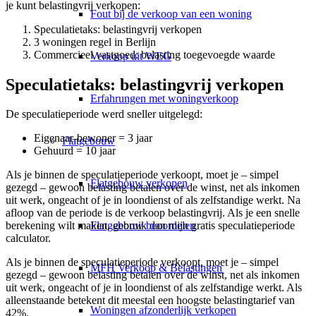
je kunt belastingvrij verkopen:
Fout bij de verkoop van een woning
Speculatietaks: belastingvrij verkopen
3 woningen regel in Berlijn
Commercieel vastgoed: belasting toegevoegde waarde
Verkoop uit WEG
Speculatietaks: belastingvrij verkopen
Erfahrungen met woningverkoop
De speculatieperiode werd sneller uitgelegd:
Eigenaar-bewoner = 3 jaar
Flatgebouw
Gehuurd = 10 jaar
Als je binnen de speculatieperiode verkoopt, moet je – simpel
Flatgebouw verkopen
gezegd – gewoon belasting betalen over de winst, net als inkomen
uit werk, ongeacht of je in loondienst of als zelfstandige werkt. Na
afloop van de periode is de verkoop belastingvrij. Als je een snelle
Flatgebouw beoordelen
berekening wilt maken, gebruik dan mijn gratis
speculatieperiode
calculator
.
Als je binnen de speculatieperiode verkoopt, moet je – simpel
MFH Verkoop & Belastingen
gezegd – gewoon belasting betalen over de winst, net als inkomen
uit werk, ongeacht of je in loondienst of als zelfstandige werkt. Als
alleenstaande betekent dit meestal een hoogste belastingtarief van
Woningen afzonderlijk verkopen
42%.