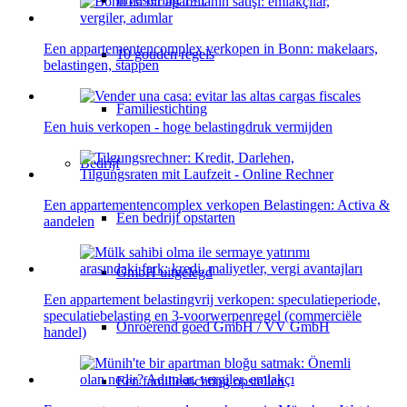
Een appartementencomplex verkopen in Bonn: makelaars,
10 gouden regels
belastingen, stappen
Familiestichting
Een huis verkopen - hoge belastingdruk vermijden
Bedrijf
Een appartementencomplex verkopen Belastingen: Activa &
Een bedrijf opstarten
aandelen
GmbH uitgelegd
Een appartement belastingvrij verkopen: speculatieperiode,
speculatiebelasting en 3-voorwerpenregel (commerciële
Onroerend goed GmbH / VV GmbH
handel)
Een familiestichting opstellen