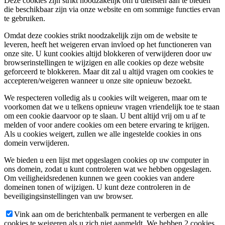
Deze cookies zijn strikt noodzakelijk om u diensten aan te bieden
die beschikbaar zijn via onze website en om sommige functies ervan
te gebruiken.
Omdat deze cookies strikt noodzakelijk zijn om de website te
leveren, heeft het weigeren ervan invloed op het functioneren van
onze site. U kunt cookies altijd blokkeren of verwijderen door uw
browserinstellingen te wijzigen en alle cookies op deze website
geforceerd te blokkeren. Maar dit zal u altijd vragen om cookies te
accepteren/weigeren wanneer u onze site opnieuw bezoekt.
We respecteren volledig als u cookies wilt weigeren, maar om te
voorkomen dat we u telkens opnieuw vragen vriendelijk toe te staan
om een cookie daarvoor op te slaan. U bent altijd vrij om u af te
melden of voor andere cookies om een betere ervaring te krijgen.
Als u cookies weigert, zullen we alle ingestelde cookies in ons
domein verwijderen.
We bieden u een lijst met opgeslagen cookies op uw computer in
ons domein, zodat u kunt controleren wat we hebben opgeslagen.
Om veiligheidsredenen kunnen we geen cookies van andere
domeinen tonen of wijzigen. U kunt deze controleren in de
beveiligingsinstellingen van uw browser.
Vink aan om de berichtenbalk permanent te verbergen en alle
cookies te weigeren als u zich niet aanmeldt. We hebben 2 cookies