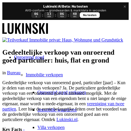
×
Lukinski AI Beta: Nu testen
AVG-conform — grondwaarden & marktdata in seconden
06
13
06
39
:
:
:
Nu testen
D
UUR
MIN
SEC
Gedeeltelijke verkoop van onroerend
Onroerend goed
goed particulier: huis, flat en grond
in
Bureau
Immobilie verkopen
Gedeeltelijke verkoop van onroerend goed, particulier [jaar] – Kun
je delen van een huis verkopen? Ja. De particuliere gedeeltelijke
Onroerend goed verkopen
verkoop van een onroerend goed is uiteraard mogelijk. Met de
gedeeltelijke verkoop van
een eigendom
bent u niet langer de enige
eigenaar, maar wordt u mede-eigenaar, in een
vereniging van twee
partijen
. Leer hier de eerste belangrijke feiten over het voordeel van
Immobilie waarderen
de gedeeltelijke verkoop van een onroerend goed aan een
particuliere eigenaar. Ontdek
Lukinski.nl
.
Villa verkopen
Key Facts
-