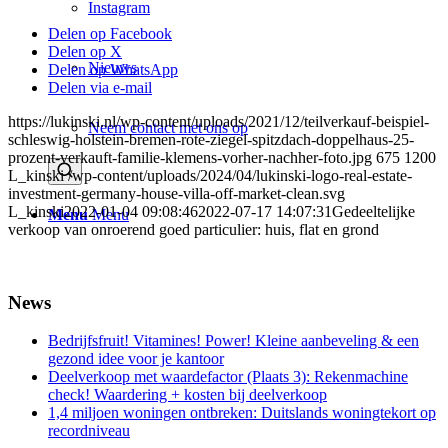
Instagram
Delen op Facebook
Delen op X
Nieuws
Delen op WhatsApp
Delen via e-mail
https://lukinski.nl/wp-content/uploads/2021/12/teilverkauf-beispiel-
Neem contact met ons op
schleswig-holstein-bremen-rote-ziegel-spitzdach-doppelhaus-25-
prozent-verkauft-familie-klemens-vorher-nachher-foto.jpg
675
1200
L_kinski
/wp-content/uploads/2024/04/lukinski-logo-real-estate-
investment-germany-house-villa-off-market-clean.svg
L_kinski
2022-01-04 09:08:46
2022-07-17 14:07:31
Gedeeltelijke
Menu
Menu
verkoop van onroerend goed particulier: huis, flat en grond
News
Bedrijfsfruit! Vitamines! Power! Kleine aanbeveling & een
gezond idee voor je kantoor
Deelverkoop met waardefactor (Plaats 3): Rekenmachine
check! Waardering + kosten bij deelverkoop
1,4 miljoen woningen ontbreken: Duitslands woningtekort op
recordniveau