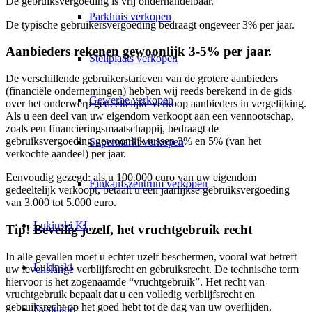
De gebruiksvergoeding is vrij onderhandelbaar.
Parkhuis verkopen
De typische gebruikersvergoeding bedraagt ongeveer 3% per jaar.
Aanbieders rekenen gewoonlijk 3-5% per jaar.
Stellplaats verkopen
De verschillende gebruikerstarieven van de grotere aanbieders
(financiële ondernemingen) hebben wij reeds berekend in de gids
Gewerbe verkopen
over het onderwerp
gedeeltelijke verkoop
aanbieders in
vergelijking
.
Als u een deel van uw eigendom verkoopt aan een vennootschap,
zoals een financieringsmaatschappij, bedraagt de
gebruiksvergoeding gewoonlijk tussen 3% en 5% (van het
Supermarkt verkopen
verkochte aandeel) per jaar.
Eenvoudig gezegd: als u 100.000 euro van uw eigendom
Einkaufszentrum verkopen
gedeeltelijk verkoopt, betaalt u een jaarlijkse gebruiksvergoeding
van 3.000 tot 5.000 euro.
Lukinski KI
Tip! Beveilig jezelf, het vruchtgebruik recht
In alle gevallen moet u echter uzelf beschermen, vooral wat betreft
Lukinski
uw levenslange verblijfsrecht en gebruiksrecht. De technische term
hiervoor is het zogenaamde “vruchtgebruik”. Het recht van
vruchtgebruik bepaalt dat u een volledig verblijfsrecht en
gebruiksrecht op het goed hebt tot de dag van uw overlijden.
Evaluatie