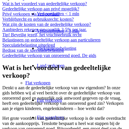
Wat is het voordeel van gedeeltelijke verkoop?
Gedeeltelijke verkoop aan privé mogelijk?
Verkoopfouten < 1 mln
Privé verkopen via een portaal?
Verblijfsrecht en gebruiksrecht: kosten?
Wat zijn de kosten van de gedeeltelijke verkoop?
Aanbieders rekenen gewoonlijk 3-5% per jaar.
Verkoopfouten > 1 mln
Tip! Beveilig jezelf, het vruchtgebruik recht
Belastingen op gedeeltelijke verkoop aan particulieren
Speculatiebelasting uitgelegd
Spekulationsbelasting
Bedrag van de speculatiebelasting
Gedeeltelijke verkoop van onroerend goed. De gids
Land verkopen
Wat is het voordeel van gedeeltelijke
verkoop?
Flat
verkopen
Denkt u aan de gedeeltelijke verkoop van uw eigendom? In onze
gids hebben wij al veel bericht over de gedeeltelijke verkoop van
onroerend goed en natuurlijk ook antwoord gegeven op de vraag,
Flat verkopen
heeft een
gedeeltelijke verkoop van onroerend goed zin?
Verkopen
aan je eigen kinderen, engelenkinderen – hoe werkt dat?
Flat waarderen
Het grote voordeel van gedeeltelijke verkoop is de snelle overdracht
van de aankoopprijs. Tenslotte bespaart u heel wat stappen bij de
verkoop van onroerend goed. Bijvoorbeeld, een groot deel van de