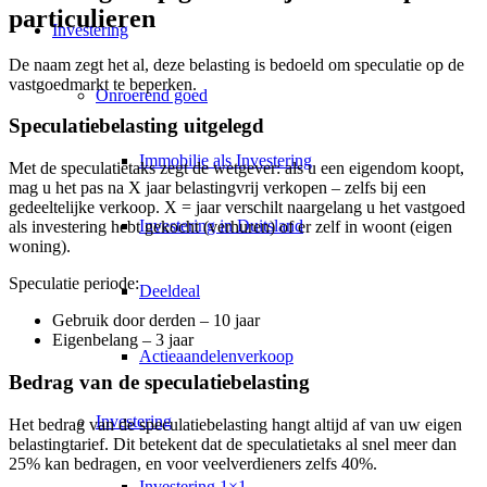
particulieren
Investering
De naam zegt het al, deze belasting is bedoeld om speculatie op de
vastgoedmarkt te beperken.
Onroerend goed
Speculatiebelasting uitgelegd
Immobilie als Investering
Met de
speculatietaks
zegt de wetgever: als u een eigendom koopt,
mag u het pas na X jaar belastingvrij verkopen – zelfs bij een
gedeeltelijke verkoop. X = jaar verschilt naargelang u het vastgoed
Investering in Duitsland
als investering hebt gekocht (verhuren) of er zelf in woont (eigen
woning).
Speculatie periode:
Deeldeal
Gebruik door derden – 10 jaar
Eigenbelang – 3 jaar
Actieaandelenverkoop
Bedrag van de speculatiebelasting
Investering
Het bedrag van de speculatiebelasting hangt altijd af van uw eigen
belastingtarief. Dit betekent dat de speculatietaks al snel meer dan
25% kan bedragen, en voor veelverdieners zelfs 40%.
Investering 1×1