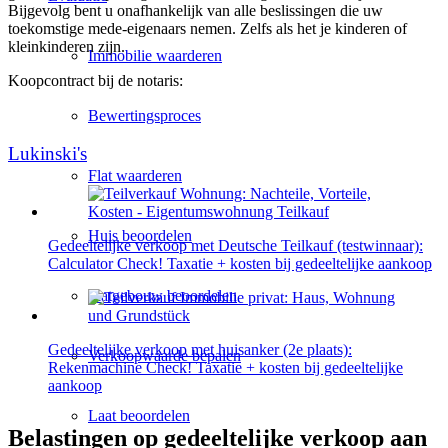
Bijgevolg bent u onafhankelijk van alle beslissingen die uw
toekomstige mede-eigenaars nemen. Zelfs als het je kinderen of
kleinkinderen zijn.
Immobilie waarderen
Koopcontract bij de notaris:
Bewertingsproces
Lukinski's
Flat waarderen
Huis beoordelen
Gedeeltelijke verkoop met Deutsche Teilkauf (testwinnaar):
Calculator Check! Taxatie + kosten bij gedeeltelijke aankoop
Flatgebouw beoordelen
Gedeeltelijke verkoop met huisanker (2e plaats):
Verkoopwaarde bepalen
Rekenmachine Check! Taxatie + kosten bij gedeeltelijke
aankoop
Laat beoordelen
Belastingen op gedeeltelijke verkoop aan