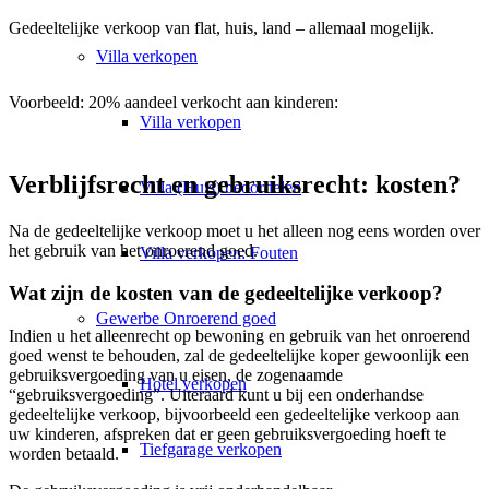
Gedeeltelijke verkoop van flat, huis, land – allemaal mogelijk.
Villa
verkopen
Voorbeeld: 20% aandeel verkocht aan kinderen:
Villa verkopen
Verblijfsrecht en gebruiksrecht: kosten?
Villa (Huis) beoordelen
Na de gedeeltelijke verkoop moet u het alleen nog eens worden over
het gebruik van het onroerend goed.
Villa verkopen: Fouten
Wat zijn de kosten van de gedeeltelijke verkoop?
Gewerbe
Onroerend goed
Indien u het alleenrecht op bewoning en gebruik van het onroerend
goed wenst te behouden, zal de gedeeltelijke koper gewoonlijk een
gebruiksvergoeding van u eisen, de zogenaamde
Hotel verkopen
“gebruiksvergoeding”. Uiteraard kunt u bij een onderhandse
gedeeltelijke verkoop, bijvoorbeeld een gedeeltelijke verkoop aan
uw kinderen, afspreken dat er geen gebruiksvergoeding hoeft te
Tiefgarage verkopen
worden betaald.