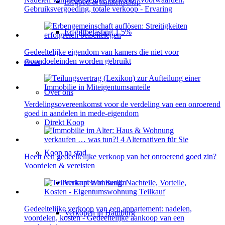
Erfgoed & nalatenschap
Gebruiksvergoeding, totale verkoop - Ervaring
Erfgiftbelasting 1,5%
Gedeeltelijke eigendom van kamers die niet voor
woondoeleinden worden gebruikt
Over
Over ons
Verdelingsovereenkomst voor de verdeling van een onroerend
goed in aandelen in mede-eigendom
Direkt Koop
Koop na stad
Heeft een gedeeltelijke verkoop van het onroerend goed zin?
Voordelen & vereisten
Verkopen in Berlijn
Gedeeltelijke verkoop van een appartement: nadelen,
Verkopen in Hamburg
voordelen, kosten - Gedeeltelijke aankoop van een