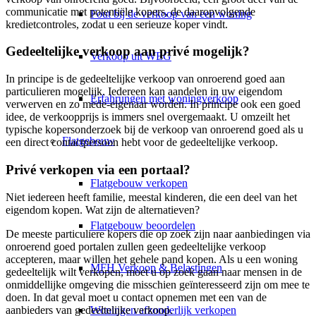
communicatie met potentiële kopers, de daaropvolgende
Fout bij de verkoop van een woning
kredietcontroles, zodat u een serieuze koper vindt.
Gedeeltelijke verkoop aan privé mogelijk?
Verkoop uit WEG
In principe is de gedeeltelijke verkoop van onroerend goed aan
particulieren mogelijk. Iedereen kan aandelen in uw eigendom
Erfahrungen met woningverkoop
verwerven en zo mede-eigenaar worden. In principe ook een goed
idee, de verkoopprijs is immers snel overgemaakt. U omzeilt het
typische kopersonderzoek bij de verkoop van onroerend goed als u
Flatgebouw
een direct contactpersoon hebt voor de gedeeltelijke verkoop.
Privé verkopen via een portaal?
Flatgebouw verkopen
Niet iedereen heeft familie, meestal kinderen, die een deel van het
eigendom kopen. Wat zijn de alternatieven?
Flatgebouw beoordelen
De meeste particuliere kopers die op zoek zijn naar aanbiedingen via
onroerend goed portalen zullen geen gedeeltelijke verkoop
accepteren, maar willen het gehele pand kopen. Als u een woning
MFH Verkoop & Belastingen
gedeeltelijk wilt verkopen, moet u op zoek gaan naar mensen in de
onmiddellijke omgeving die misschien geïnteresseerd zijn om mee te
doen. In dat geval moet u contact opnemen met een van de
aanbieders van gedeeltelijke verkoop
.
Woningen afzonderlijk verkopen