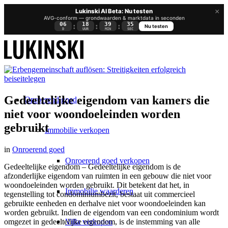
×
Lukinski AI Beta: Nu testen
AVG-conform — grondwaarden & marktdata in seconden
06
18
39
35
:
:
:
Nu testen
D
UUR
MIN
SEC
Gedeeltelijke eigendom van kamers die
Onroerend goed
niet voor woondoeleinden worden
gebruikt
Immobilie verkopen
in
Onroerend goed
Onroerend goed verkopen
Gedeeltelijke eigendom – Gedeeltelijke eigendom is de
afzonderlijke eigendom van ruimten in een gebouw die niet voor
woondoeleinden worden gebruikt. Dit betekent dat het, in
Immobilie waarderen
tegenstelling tot condominiumbezit, bestaat uit commercieel
gebruikte eenheden en derhalve niet voor woondoeleinden kan
worden gebruikt. Indien de eigendom van een condominium wordt
Villa verkopen
omgezet in gedeeltelijke eigendom, is de instemming van alle