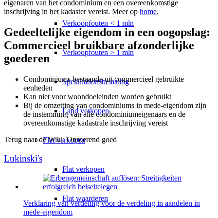
eigenaren van het condominium en een overeenkomstige
inschrijving in het kadaster vereist. Meer op
home
.
Verkoopfouten < 1 mln
Gedeeltelijke eigendom in een oogopslag:
Commercieel bruikbare afzonderlijke
Verkoopfouten > 1 mln
goederen
Condominiums bestaande uit commercieel gebruikte
Spekulationsbelasting
eenheden
Kan niet voor woondoeleinden worden gebruikt
Bij de omzetting van condominiums in mede-eigendom zijn
Land verkopen
de instemming van alle condominiumeigenaars en de
overeenkomstige kadastrale inschrijving vereist
Terug naar de Wiki: Onroerend goed
Flat
verkopen
Lukinski's
Flat verkopen
Flat waarderen
Verklaring van verdeling voor de verdeling in aandelen in
mede-eigendom