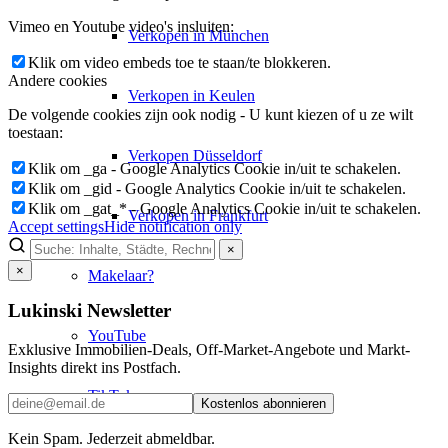
Vimeo en Youtube video's insluiten:
Verkopen in München
Klik om video embeds toe te staan/te blokkeren.
Andere cookies
Verkopen in Keulen
De volgende cookies zijn ook nodig - U kunt kiezen of u ze wilt
toestaan:
Verkopen Düsseldorf
Klik om _ga - Google Analytics Cookie in/uit te schakelen.
Klik om _gid - Google Analytics Cookie in/uit te schakelen.
Klik om _gat_* - Google Analytics Cookie in/uit te schakelen.
Verkopen in Frankfurt
Accept settings
Hide notification only
×
×
Makelaar?
Lukinski Newsletter
YouTube
Exklusive Immobilien-Deals, Off-Market-Angebote und Markt-
Insights direkt ins Postfach.
TikTok
Kostenlos abonnieren
Kein Spam. Jederzeit abmeldbar.