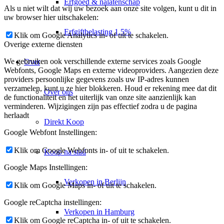
Erfgoed & nalatenschap
Als u niet wilt dat wij uw bezoek aan onze site volgen, kunt u dit in
uw browser hier uitschakelen:
Erfgiftbelasting 1,5%
Klik om Google Analytics in- of uit te schakelen.
Overige externe diensten
We gebruiken ook verschillende externe services zoals Google
Over
Webfonts, Google Maps en externe videoproviders. Aangezien deze
providers persoonlijke gegevens zoals uw IP-adres kunnen
verzamelen, kunt u ze hier blokkeren. Houd er rekening mee dat dit
Over ons
de functionaliteit en het uiterlijk van onze site aanzienlijk kan
verminderen. Wijzigingen zijn pas effectief zodra u de pagina
herlaadt
Direkt Koop
Google Webfont Instellingen:
Klik om Google Webfonts in- of uit te schakelen.
Koop na stad
Google Maps Instellingen:
Verkopen in Berlijn
Klik om Google Maps in- of uit te schakelen.
Google reCaptcha instellingen:
Verkopen in Hamburg
Klik om Google reCaptcha in- of uit te schakelen.