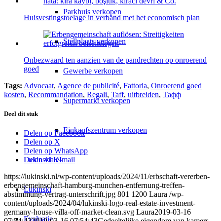
Parkhuis verkopen
Huisvestingstoelage in verband met het economisch plan
Stellplaats verkopen
Onbezwaard ten aanzien van de pandrechten op onroerend
goed
Gewerbe verkopen
Tags:
Advocaat
,
Agence de publicité
,
Fattoria
,
Onroerend goed
kosten
,
Recommandation
,
Regali
,
Taff
,
uitbreiden
,
Тафф
Supermarkt verkopen
Deel dit stuk
Einkaufszentrum verkopen
Delen op Facebook
Delen op X
Delen op WhatsApp
Lukinski KI
Delen via e-mail
https://lukinski.nl/wp-content/uploads/2024/11/erbschaft-vererben-
erbengemeinschaft-hamburg-munchen-entfernung-treffen-
Lukinski
abstimmung-vertrag-unterschrift.jpg
801
1200
Laura
/wp-
content/uploads/2024/04/lukinski-logo-real-estate-investment-
germany-house-villa-off-market-clean.svg
Laura
2019-03-16
Evaluatie
07:54:43
2019-03-16 07:54:43
Gedeeltelijke eigendom van kamers