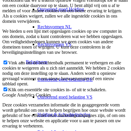
voorkomen dat we u telkens opnieuw vragen vriendelijk toe te staan
om een cookie daarvoor op te slaan. U bent altijd vrij om u af te
Onroerend goed Holding
melden of voor andere cookies om een betere ervaring te krijgen.
Als u cookies weigert, zullen we alle ingestelde cookies in ons
domein verwijderen.
Rechtsvormen NL
We bieden u een lijst met opgeslagen cookies op uw computer in
ons domein, zodat u kunt controleren wat we hebben opgeslagen.
Om veiligheidsredenen kunnen we geen cookies van andere
Rechtsvormen VS
domeinen tonen of wijzigen. U kunt deze controleren in de
beveiligingsinstellingen van uw browser.
Belastingen
Vink aan om de berichtenbalk permanent te verbergen en alle
cookies te weigeren als u zich niet aanmeldt. We hebben 2 cookies
nodig om deze instelling op te slaan. Anders wordt u opnieuw
gevraagd wanneer u een nieuw browservenster of een nieuw
Onroerend goed belasting DE
tabblad opent.
Klik om essentiële site cookies in- of uit te schakelen.
Google Analytics Cookies
Onroerend goed belasting VS
Deze cookies verzamelen informatie die in geaggregeerde vorm
wordt gebruikt om ons te helpen begrijpen hoe onze website wordt
Holding & Schachtelprivileg
gebruikt of hoe effectief onze marketingcampagnes zijn, of om ons
te helpen onze website en applicatie voor u aan te passen om uw
ervaring te verbeteren.