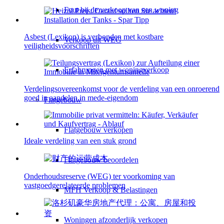
Fout bij de verkoop van een woning
Asbest (Lexikon) is verbonden met kostbare
Verkoop uit WEG
veiligheidsvoorschriften
Erfahrungen met woningverkoop
Verdelingsovereenkomst voor de verdeling van een onroerend
goed in aandelen in mede-eigendom
Flatgebouw
Flatgebouw verkopen
Ideale verdeling van een stuk grond
Flatgebouw beoordelen
Onderhoudsreserve (WEG) ter voorkoming van
vastgoedgerelateerde problemen
MFH Verkoop & Belastingen
Woningen afzonderlijk verkopen