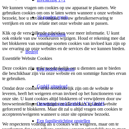
We kunnen vragen om cookies op uw apparaat te plaatsen. We
gebruiken cookies om ons te laten weten wanneer u onze websites
10 gouden regels
bezoekt, hoe u met ons omgaat, om uw gebruikerservaring te
verrijken en om uw relatie met onze website aan te passen.
Klik op de verschillende rubrieken voor meer informatie. U kunt
Familiestichting
ook enkele van uw voorkeuren wijzigen. Houd er rekening mee dat
het blokkeren van sommige soorten cookies van invloed kan zijn op
uw ervaring op onze websites en de services die we kunnen bieden.
Bedrijf
Essentiële Website Cookies
Deze cookies zijn strikt noodzakelijk om u diensten aan te bieden
Een bedrijf opstarten
die beschikbaar zijn via onze website en om sommige functies ervan
te gebruiken.
GmbH uitgelegd
Omdat deze cookies strikt noodzakelijk zijn om de website te
leveren, heeft het weigeren ervan invloed op het functioneren van
onze site. U kunt cookies altijd blokkeren of verwijderen door uw
Onroerend goed GmbH / VV GmbH
browserinstellingen te wijzigen en alle cookies op deze website
geforceerd te blokkeren. Maar dit zal u altijd vragen om cookies te
accepteren/weigeren wanneer u onze site opnieuw bezoekt.
Een familiestichting opstellen
We respecteren volledig als u cookies wilt weigeren, maar om te