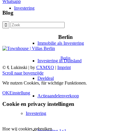
Whatsapp
Investering
Blog
Onroerend goed
Berlin
Immobilie als Investering
Berlin
Investering in Duitsland
© ℄ Lukinski | by
CXMXO
|
Imprint
Scroll naar bovenzijde
Deeldeal
Wir nutzen Cookies, für wichtige Funktionen.
OK
Einstellung
Actieaandelenverkoop
Cookie en privacy instellingen
Investering
Hoe wij cookies gebruiken
Investering 1×1