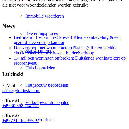
die niet voor woondoeleinden worden gebruikt
Immobilie waarderen
News
Bewertingsproces
Bedrijfsfruit! Vitamines! Power! Kleine aanbeveling & een
gezond idee voor je kantoor
Deelverkoop met waardefactor (Plaats 3): Rekenmachine
Flat waarderen
check! Waardering + kosten bij deelverkoop
1,4 miljoen woningen ontbreken: Duitslands woningtekort op
recordniveau
Huis beoordelen
Lukinski
Flatgebouw beoordelen
E-Mail
office@lukinski.com
Office #1
Verkoopwaarde bepalen
+49 30 398 204 202
Office #2
Laat beoordelen
+49 221 165 323 72