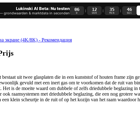
Lukinski AI Beta: Nu testen
06
12
35
46
:
:
:
— grondwaarden & marktdata in seconden
D
UUR
MIN
SEC
Prijs
estaat uit twee glasplaten die in een kunststof of houten frame zijn gep
gewoonlijk gevuld met een inert gas om te voorkomen dat de ruit van bi
. Het is de moeite waard om dubbele of zelfs driedubbele beglazing in 
er ook raamsystemen met driedubbele beglazing, die een nog grotere wa
an een klein scheurtje in de ruit of op het kozijn van het raam waardoo