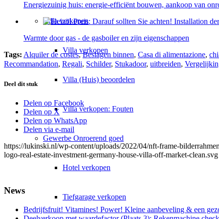
Energiezuinig huis: energie-efficiënt bouwen, aankoop van o
Villa
verkopen
Warmte door gas - de gasboiler en zijn eigenschappen
Villa verkopen
Tags:
Alquiler de costes
,
Beslagen binnen
,
Casa di alimentazione
,
chi
Recommandation
,
Regali
,
Schilder
,
Stukadoor
,
uitbreiden
,
Vergelijki
Villa (Huis) beoordelen
Deel dit stuk
Delen op Facebook
Villa verkopen: Fouten
Delen op X
Delen op WhatsApp
Delen via e-mail
Gewerbe
Onroerend goed
https://lukinski.nl/wp-content/uploads/2022/04/nft-frame-bilderrah
logo-real-estate-investment-germany-house-villa-off-market-clean.svg
Hotel verkopen
News
Tiefgarage verkopen
Bedrijfsfruit! Vitamines! Power! Kleine aanbeveling & een gez
Deelverkoop met waardefactor (Plaats 3): Rekenmachine check