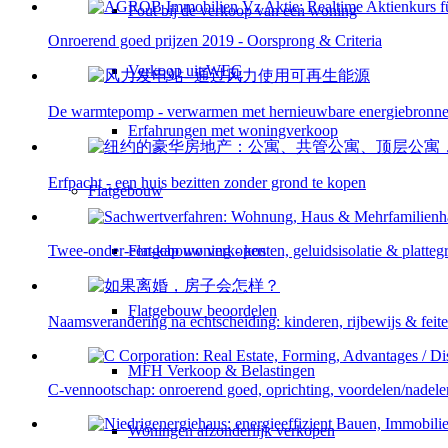
Fout bij de verkoop van een woning
Onroerend goed prijzen 2019 - Oorsprong & Criteria
Verkoop uit WEG
De warmtepomp - verwarmen met hernieuwbare energiebronn
Erfahrungen met woningverkoop
Erfpacht - een huis bezitten zonder grond te kopen
Flatgebouw
Flatgebouw verkopen
Twee-onder-een-kap woning - kosten, geluidsisolatie & platteg
Flatgebouw beoordelen
Naamsverandering na echtscheiding: kinderen, rijbewijs & feit
MFH Verkoop & Belastingen
C-vennootschap: onroerend goed, oprichting, voordelen/nadele
Woningen afzonderlijk verkopen