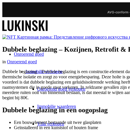
AVG-conform 
Dubbele beglazing – Kozijnen, Retrofit & 
Onroerend goed
in
Onroerend goed
Immobilie verkopen
Dubbele beglazing – Dubbele beglazing is een constructie-element dat b
thermische isolatie en zorgt zo voor energiebesparing. Deze holte is 
voordeel is dat dubbele beglazing een geluidsisolerende werking heeft
raamsystemen die in goede staat verkeren. In zeldzame gevallen zijn 
Onroerend goed verkopen
meerdere ruiten ooit van binnenuit beslaan, is dat meestal te wijten a
begint bij 80€.
Immobilie waarderen
Dubbele beglazing in een oogopslag
Een bouwelement bestaande uit twee glasplaten
Villa verkopen
Geïnstalleerd in een kunststof of houten frame