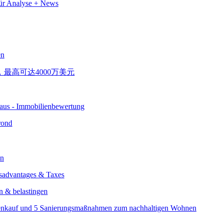
en
rond
en
n & belastingen