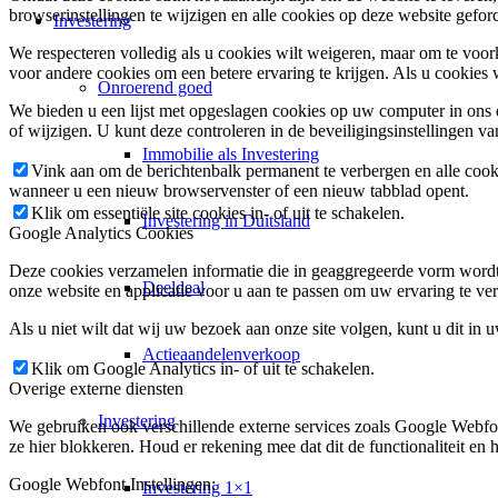
browserinstellingen te wijzigen en alle cookies op deze website gefor
Investering
We respecteren volledig als u cookies wilt weigeren, maar om te voork
voor andere cookies om een betere ervaring te krijgen. Als u cookies 
Onroerend goed
We bieden u een lijst met opgeslagen cookies op uw computer in on
of wijzigen. U kunt deze controleren in de beveiligingsinstellingen v
Immobilie als Investering
Vink aan om de berichtenbalk permanent te verbergen en alle cook
wanneer u een nieuw browservenster of een nieuw tabblad opent.
Klik om essentiële site cookies in- of uit te schakelen.
Investering in Duitsland
Google Analytics Cookies
Deze cookies verzamelen informatie die in geaggregeerde vorm wordt 
Deeldeal
onze website en applicatie voor u aan te passen om uw ervaring te ver
Als u niet wilt dat wij uw bezoek aan onze site volgen, kunt u dit in 
Actieaandelenverkoop
Klik om Google Analytics in- of uit te schakelen.
Overige externe diensten
Investering
We gebruiken ook verschillende externe services zoals Google Webfo
ze hier blokkeren. Houd er rekening mee dat dit de functionaliteit en h
Google Webfont Instellingen:
Investering 1×1