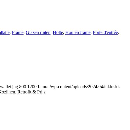
llatie
,
Frame
,
Glazen ruiten
,
Holte
,
Houten frame
,
Porte d'entrée
,
wallet.jpg
800
1200
Laura
/wp-content/uploads/2024/04/lukinski-
ozijnen, Retrofit & Prijs