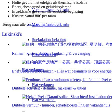
Holte gevuld met edelgas als thermische isolatie
Energiebesparend en geluidsisolerend
Verkoopfouten < 1 mln
In zeldzame gevallen: Driedubbele beglazing
Kosten: vanaf 80€ per raam
Terug naar alle
vastgoed terminologie
.
Verkoopfouten > 1 mln
Lukinski's
Spekulationsbelasting
Ramen - kosten, dubbele beglazing & vervanging
Land verkopen
Flat
verkopen
Energiebesparende huizen - alles wat belangrijk is voor energie-
Flat verkopen
Dubbele activiteit - definitie, makelarij & uitleg
Flat waarderen
Dubbele verhuur - huurder, schadeloosstelling en vakantiehuis