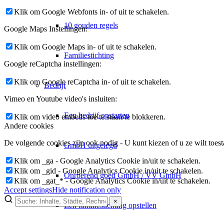
Klik om Google Webfonts in- of uit te schakelen.
10 gouden regels
Google Maps Instellingen:
Klik om Google Maps in- of uit te schakelen.
Familiestichting
Google reCaptcha instellingen:
Klik om Google reCaptcha in- of uit te schakelen.
Bedrijf
Vimeo en Youtube video's insluiten:
Een bedrijf opstarten
Klik om video embeds toe te staan/te blokkeren.
Andere cookies
De volgende cookies zijn ook nodig - U kunt kiezen of u ze wilt toest
GmbH uitgelegd
Klik om _ga - Google Analytics Cookie in/uit te schakelen.
Klik om _gid - Google Analytics Cookie in/uit te schakelen.
Onroerend goed GmbH / VV GmbH
Klik om _gat_* - Google Analytics Cookie in/uit te schakelen.
Accept settings
Hide notification only
×
Een familiestichting opstellen
×