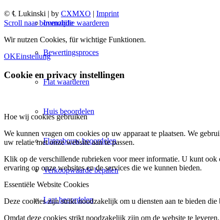
© ℄ Lukinski | by
CXMXO
|
Imprint
Immobilie waarderen
Scroll naar bovenzijde
Wir nutzen Cookies, für wichtige Funktionen.
Bewertingsproces
OK
Einstellung
Cookie en privacy instellingen
Flat waarderen
Huis beoordelen
Hoe wij cookies gebruiken
We kunnen vragen om cookies op uw apparaat te plaatsen. We gebruik
Flatgebouw beoordelen
uw relatie met onze website aan te passen.
Klik op de verschillende rubrieken voor meer informatie. U kunt oo
ervaring op onze websites en de services die we kunnen bieden.
Verkoopwaarde bepalen
Essentiële Website Cookies
Laat beoordelen
Deze cookies zijn strikt noodzakelijk om u diensten aan te bieden die
Omdat deze cookies strikt noodzakelijk zijn om de website te leveren,