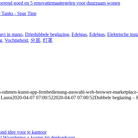
nroerend goed en 5 renovatiemaatregelen voor duurzaam wonen
avi in mano
,
Driedubbele beglazing
,
Edelgas
,
Edelgas
,
Elektrische insta
ng
,
Vochtigheid
,
分居
,
灯罩
men-rahmen-kunst-app-fernbedienung-auswahl-web-browser-marketplace-
Laura
2020-04-07 07:00:52
2020-04-07 07:00:52
Dubbele beglazing – K
ond idee voor je kantoor
! Waardering + kosten bij deelverkoop