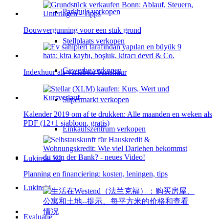
Parkhuis verkopen
Bouwvergunning voor een stuk grond
Stellplaats verkopen
Gewerbe verkopen
Indexhuur als variabele basishuur
Supermarkt verkopen
Kalender 2019 om af te drukken: Alle maanden en weken als
PDF (12+1 sjabloon, gratis)
Einkaufszentrum verkopen
Lukinski KI
Planning en financiering: kosten, leningen, tips
Lukinski
Evaluatie