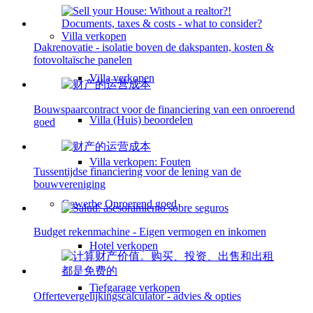
Villa
verkopen
Dakrenovatie - isolatie boven de dakspanten, kosten &
fotovoltaïsche panelen
Villa verkopen
Bouwspaarcontract voor de financiering van een onroerend
Villa (Huis) beoordelen
goed
Villa verkopen: Fouten
Tussentijdse financiering voor de lening van de
bouwvereniging
Gewerbe
Onroerend goed
Budget rekenmachine - Eigen vermogen en inkomen
Hotel verkopen
Tiefgarage verkopen
Offertevergelijkingscalculator - advies & opties