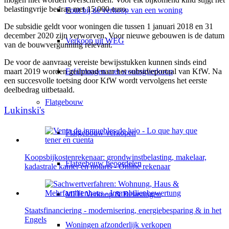
belastingvrije bedrag met 15.000 euro.
Fout bij de verkoop van een woning
De subsidie geldt voor woningen die tussen 1 januari 2018 en 31
december 2020 zijn verworven. Voor nieuwe gebouwen is de datum
Verkoop uit WEG
van de bouwvergunning relevant.
De voor de aanvraag vereiste bewijsstukken kunnen sinds eind
Erfahrungen met woningverkoop
maart 2019 worden geüpload naar het subsidieportaal van KfW. Na
een succesvolle toetsing door KfW wordt vervolgens het eerste
deelbedrag uitbetaald.
Flatgebouw
Lukinski's
Flatgebouw verkopen
Koopsbijkostenrekenaar: grondwinstbelasting, makelaar,
Flatgebouw beoordelen
kadastrale kamer en notaris - Online rekenaar
MFH Verkoop & Belastingen
Staatsfinanciering - modernisering, energiebesparing & in het
Engels
Woningen afzonderlijk verkopen