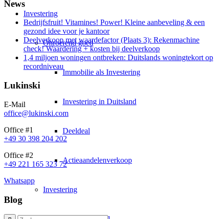
News
Investering
Bedrijfsfruit! Vitamines! Power! Kleine aanbeveling & een
gezond idee voor je kantoor
Deelverkoop met waardefactor (Plaats 3): Rekenmachine
Onroerend goed
check! Waardering + kosten bij deelverkoop
1,4 miljoen woningen ontbreken: Duitslands woningtekort op
recordniveau
Immobilie als Investering
Lukinski
Investering in Duitsland
E-Mail
office@lukinski.com
Office #1
Deeldeal
+49 30 398 204 202
Office #2
Actieaandelenverkoop
+49 221 165 323 72
Whatsapp
Investering
Blog
Investering 1×1