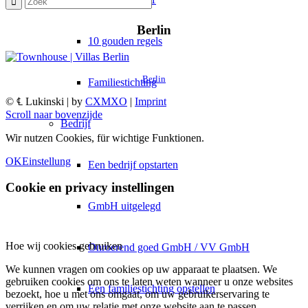
Berlin
10 gouden regels
Berlin
Familiestichting
© ℄ Lukinski | by
CXMXO
|
Imprint
Scroll naar bovenzijde
Bedrijf
Wir nutzen Cookies, für wichtige Funktionen.
OK
Einstellung
Een bedrijf opstarten
Cookie en privacy instellingen
GmbH uitgelegd
Hoe wij cookies gebruiken
Onroerend goed GmbH / VV GmbH
We kunnen vragen om cookies op uw apparaat te plaatsen. We
gebruiken cookies om ons te laten weten wanneer u onze websites
Een familiestichting opstellen
bezoekt, hoe u met ons omgaat, om uw gebruikerservaring te
verrijken en om uw relatie met onze website aan te passen.