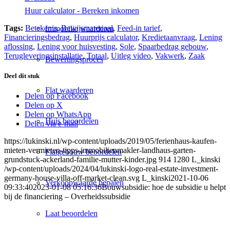
Huur calculator - Bereken inkomen
Tags:
Betekenis
,
Bewijsmateriaal
,
Feed-in tarief
,
Immobilie waarderen
Financieringsbedrag
,
Huurprijs calculator
,
Kredietaanvraag
,
Lening
aflossing
,
Lening voor huisvesting
,
Sole
,
Spaarbedrag gebouw
,
Terugleveringsinstallatie
,
Totaal
,
Uitleg video
,
Vakwerk
,
Zaak
Bewertingsproces
Deel dit stuk
Flat waarderen
Delen op Facebook
Delen op X
Delen op WhatsApp
Huis beoordelen
Delen via e-mail
https://lukinski.nl/wp-content/uploads/2019/05/ferienhaus-kaufen-
mieten-vermieten-tipps-immobilienmakler-landhaus-garten-
Flatgebouw beoordelen
grundstuck-ackerland-familie-mutter-kinder.jpg
914
1280
L_kinski
/wp-content/uploads/2024/04/lukinski-logo-real-estate-investment-
germany-house-villa-off-market-clean.svg
L_kinski
2021-10-06
Verkoopwaarde bepalen
09:33:40
2023-01-08 05:16:36
Bouwsubsidie: hoe de subsidie u helpt
bij de financiering – Overheidssubsidie
Laat beoordelen