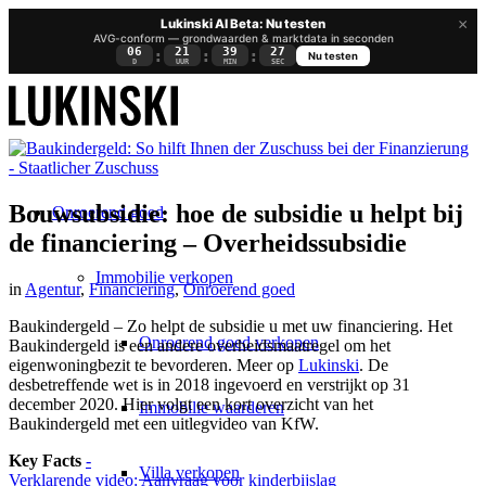
×
Lukinski AI Beta: Nu testen
AVG-conform — grondwaarden & marktdata in seconden
06
21
39
26
:
:
:
Nu testen
D
UUR
MIN
SEC
Bouwsubsidie: hoe de subsidie u helpt bij
Onroerend goed
de financiering – Overheidssubsidie
Immobilie verkopen
in
Agentur
,
Financiering
,
Onroerend goed
Baukindergeld – Zo helpt de subsidie u met uw financiering. Het
Onroerend goed verkopen
Baukindergeld is een andere overheidsmaatregel om het
eigenwoningbezit te bevorderen. Meer op
Lukinski
. De
desbetreffende wet is in 2018 ingevoerd en verstrijkt op 31
december 2020. Hier volgt een kort overzicht van het
Immobilie waarderen
Baukindergeld met een uitlegvideo van KfW.
Key Facts
-
Villa verkopen
Verklarende video: Aanvraag voor kinderbijslag