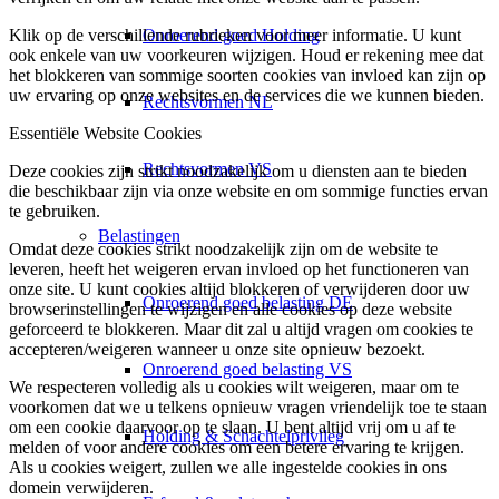
Onroerend goed Holding
Klik op de verschillende rubrieken voor meer informatie. U kunt
ook enkele van uw voorkeuren wijzigen. Houd er rekening mee dat
het blokkeren van sommige soorten cookies van invloed kan zijn op
uw ervaring op onze websites en de services die we kunnen bieden.
Rechtsvormen NL
Essentiële Website Cookies
Rechtsvormen VS
Deze cookies zijn strikt noodzakelijk om u diensten aan te bieden
die beschikbaar zijn via onze website en om sommige functies ervan
te gebruiken.
Belastingen
Omdat deze cookies strikt noodzakelijk zijn om de website te
leveren, heeft het weigeren ervan invloed op het functioneren van
onze site. U kunt cookies altijd blokkeren of verwijderen door uw
Onroerend goed belasting DE
browserinstellingen te wijzigen en alle cookies op deze website
geforceerd te blokkeren. Maar dit zal u altijd vragen om cookies te
accepteren/weigeren wanneer u onze site opnieuw bezoekt.
Onroerend goed belasting VS
We respecteren volledig als u cookies wilt weigeren, maar om te
voorkomen dat we u telkens opnieuw vragen vriendelijk toe te staan
om een cookie daarvoor op te slaan. U bent altijd vrij om u af te
Holding & Schachtelprivileg
melden of voor andere cookies om een betere ervaring te krijgen.
Als u cookies weigert, zullen we alle ingestelde cookies in ons
domein verwijderen.