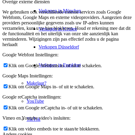
Overige externe diensten
Verkopen in München
We gebruiken ook verschillende externe services zoals Google
Webfonts, Google Maps en externe videoproviders. Aangezien deze
providers persoonlijke gegevens zoals uw IP-adres kunnen
verzamelen, kunt u ze hier blokkeren. Houd er rekening mee dat dit
Verkopen in Keulen
de functionaliteit en het uiterlijk van onze site aanzienlijk kan
verminderen. Wijzigingen zijn pas effectief zodra u de pagina
herlaadt
Verkopen Düsseldorf
Google Webfont Instellingen:
Verkopen in Frankfurt
Klik om Google Webfonts in- of uit te schakelen.
Google Maps Instellingen:
Makelaar?
Klik om Google Maps in- of uit te schakelen.
Google reCaptcha instellingen:
YouTube
Klik om Google reCaptcha in- of uit te schakelen.
Vimeo en Youtube video's insluiten:
TikTok
Klik om video embeds toe te staan/te blokkeren.
Andere cookies