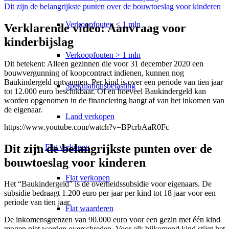
Dit zijn de belangrijkste punten over de bouwtoeslag voor kinderen
Verkoopfouten < 1 mln
Verklarende video: Aanvraag voor
kinderbijslag
Verkoopfouten > 1 mln
Dit betekent: Alleen gezinnen die voor 31 december 2020 een
bouwvergunning of koopcontract indienen, kunnen nog
Baukindergeld ontvangen. Per kind is over een periode van tien jaar
Spekulationsbelasting
tot 12.000 euro beschikbaar. Of en hoeveel Baukindergeld kan
worden opgenomen in de financiering hangt af van het inkomen van
de eigenaar.
Land verkopen
https://www.youtube.com/watch?v=BPcrbAaR0Fc
Dit zijn de belangrijkste punten over de
Flat
verkopen
bouwtoeslag voor kinderen
Flat verkopen
Het “Baukindergeld” is de overheidssubsidie voor eigenaars. De
subsidie bedraagt 1.200 euro per jaar per kind tot 18 jaar voor een
periode van tien jaar.
Flat waarderen
De inkomensgrenzen van 90.000 euro voor een gezin met één kind
mogen niet worden overschreden. Voor elk bijkomend kind stijgt het