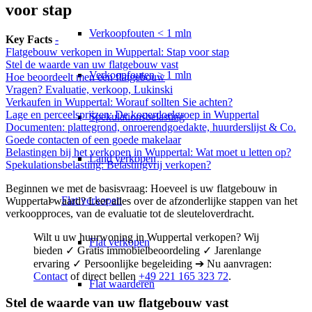
voor stap
Verkoopfouten < 1 mln
Key Facts
-
Flatgebouw verkopen in Wuppertal: Stap voor stap
Stel de waarde van uw flatgebouw vast
Verkoopfouten > 1 mln
Hoe beoordeelt men een flatgebouw
Vragen? Evaluatie, verkoop, Lukinski
Verkaufen in Wuppertal: Worauf sollten Sie achten?
Lage en perceelsprijzen: De koperdoelgroep in Wuppertal
Spekulationsbelasting
Documenten: plattegrond, onroerendgoedakte, huurderslijst & Co.
Goede contacten of een goede makelaar
Belastingen bij het verkopen in Wuppertal: Wat moet u letten op?
Land verkopen
Spekulationsbelasting: Belastingvrij verkopen?
Beginnen we met de basisvraag: Hoeveel is uw flatgebouw in
Flat
verkopen
Wuppertal waard? Leer alles over de afzonderlijke stappen van het
verkoopproces, van de evaluatie tot de sleuteloverdracht.
Wilt u uw huurwoning in Wuppertal verkopen? Wij
Flat verkopen
bieden ✓ Gratis immobielbeoordeling ✓ Jarenlange
ervaring ✓ Persoonlijke begeleiding ➔ Nu aanvragen:
Contact
of direct bellen
+49 221 165 323 72
.
Flat waarderen
Stel de waarde van uw flatgebouw vast