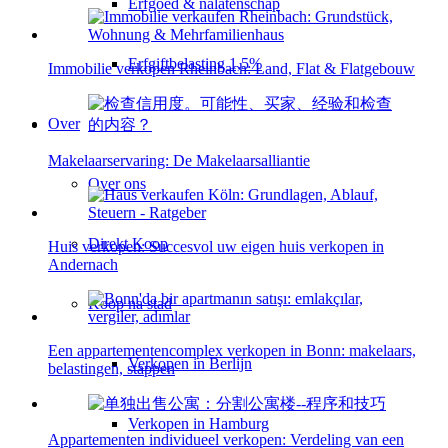
Erfgoed & nalatenschap
Erfgiftbelasting 1,5%
Immobilie verkopen Rheinbach: Land, Flat & Flatgebouw
Over
Makelaarservaring: De Makelaarsalliantie
Over ons
Direkt Koop
Huis verkopen: Succesvol uw eigen huis verkopen in
Andernach
Koop na stad
Een appartementencomplex verkopen in Bonn: makelaars,
Verkopen in Berlijn
belastingen, stappen
Verkopen in Hamburg
Appartementen individueel verkopen: Verdeling van een