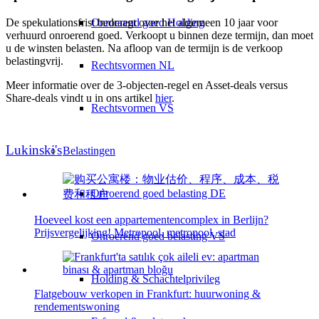
De spekulationsfrist bedraagt over het algemeen 10 jaar voor
Onroerend goed Holding
verhuurd onroerend goed. Verkoopt u binnen deze termijn, dan moet
u de winsten belasten. Na afloop van de termijn is de verkoop
belastingvrij.
Rechtsvormen NL
Meer informatie over de 3-objecten-regel en Asset-deals versus
Share-deals vindt u in ons artikel
hier
.
Rechtsvormen VS
Lukinski's
Belastingen
Onroerend goed belasting DE
Hoeveel kost een appartementencomplex in Berlijn?
Prijsvergelijking! Metropool, metropool, stad
Onroerend goed belasting VS
Holding & Schachtelprivileg
Flatgebouw verkopen in Frankfurt: huurwoning &
rendementswoning