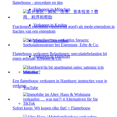
flatgebouw - procedure en tips
Verkopen in München
Verkopen in Keulen
Fractioneel eigendom (onroerend goed) als mede-eigendom in
fracties van een eigendom
Verkopen Düsseldorf
Flatgebouw verkopen Belastingen: speculatiebelasting bij
Verkopen in Frankfurt
eigen gebruik, Erfgoed & Co.
Makelaar?
Een flatgebouw verkopen in Hamburg: instructies voor je
verkoop
YouTube
TikTok
Sofort koop: Wij kopen elke flat! + Flatgebouw