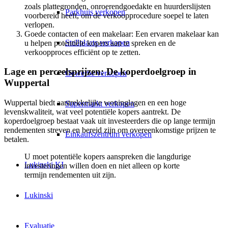
zoals plattegronden, onroerendgoedakte en huurderslijsten
Parkhuis verkopen
voorbereid heeft, om de verkoopprocedure soepel te laten
verlopen.
Goede contacten of een makelaar: Een ervaren makelaar kan
Stellplaats verkopen
u helpen potentiële kopers aan te spreken en de
verkoopproces efficiënt op te zetten.
Lage en perceelsprijzen: De koperdoelgroep in
Gewerbe verkopen
Wuppertal
Wuppertal biedt aantrekkelijke woninglagen en een hoge
Supermarkt verkopen
levenskwaliteit, wat veel potentiële kopers aantrekt. De
koperdoelgroep bestaat vaak uit investeerders die op lange termijn
rendementen streven en bereid zijn om overeenkomstige prijzen te
Einkaufszentrum verkopen
betalen.
U moet potentiële kopers aanspreken die langdurige
Lukinski KI
investeringen willen doen en niet alleen op korte
termijn rendementen uit zijn.
Lukinski
Evaluatie