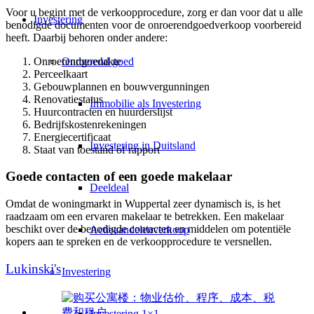
Voor u begint met de verkoopprocedure, zorg er dan voor dat u alle
Investering
benodigde documenten voor de onroerendgoedverkoop voorbereid
heeft. Daarbij behoren onder andere:
Onroerendgoedakte
Onroerend goed
Perceelkaart
Gebouwplannen en bouwvergunningen
Renovatiestatus
Immobilie als Investering
Huurcontracten en huurderslijst
Bedrijfskostenrekeningen
Energiecertificaat
Investering in Duitsland
Staat van toestand of rapport
Goede contacten of een goede makelaar
Deeldeal
Omdat de woningmarkt in Wuppertal zeer dynamisch is, is het
raadzaam om een ervaren makelaar te betrekken. Een makelaar
beschikt over de benodigde contacten en middelen om potentiële
Actieaandelenverkoop
kopers aan te spreken en de verkoopprocedure te versnellen.
Lukinski's
Investering
Investering 1×1