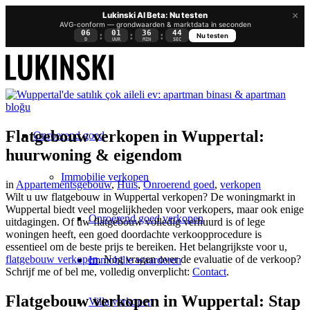
×
Lukinski AI Beta: Nu testen
AVG-conform — grondwaarden & marktdata in seconden
06
01
36
44
:
:
:
Nu testen
D
UUR
MIN
SEC
Flatgebouw verkopen in Wuppertal:
Onroerend goed
huurwoning & eigendom
Immobilie verkopen
in
Appartementsgebouw
,
Huis
,
Onroerend goed
,
verkopen
Wilt u uw flatgebouw in Wuppertal verkopen? De woningmarkt in
Wuppertal biedt veel mogelijkheden voor verkopers, maar ook enige
Onroerend goed verkopen
uitdagingen. Of uw flatgebouw volledig verhuurd is of lege
woningen heeft, een goed doordachte verkoopprocedure is
essentieel om de beste prijs te bereiken. Het belangrijkste voor u,
flatgebouw verkopen
. Nog vragen over de evaluatie of de verkoop?
Immobilie waarderen
Schrijf me of bel me, volledig onverplicht:
Contact
.
Flatgebouw verkopen in Wuppertal: Stap
Villa verkopen