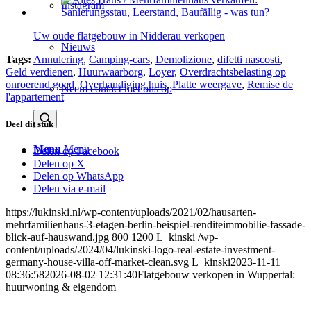
Instagram
Uw oude flatgebouw in Nidderau verkopen
Nieuws
Tags:
Annulering
,
Camping-cars
,
Demolizione
,
difetti nascosti
,
Geld verdienen
,
Huurwaarborg
,
Loyer
,
Overdrachtsbelasting op
onroerend goed
,
Overhandiging huis
,
Platte weergave
,
Remise de
Neem contact met ons op
l'appartement
Deel dit stuk
Menu
Menu
Delen op Facebook
Delen op X
Delen op WhatsApp
Delen via e-mail
https://lukinski.nl/wp-content/uploads/2021/02/hausarten-
mehrfamilienhaus-3-etagen-berlin-beispiel-renditeimmobilie-fassade-
blick-auf-hauswand.jpg
800
1200
L_kinski
/wp-
content/uploads/2024/04/lukinski-logo-real-estate-investment-
germany-house-villa-off-market-clean.svg
L_kinski
2023-11-11
08:36:58
2026-08-02 12:31:40
Flatgebouw verkopen in Wuppertal:
huurwoning & eigendom