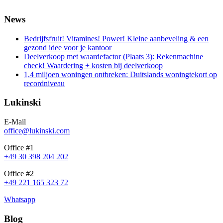
News
Bedrijfsfruit! Vitamines! Power! Kleine aanbeveling & een
gezond idee voor je kantoor
Deelverkoop met waardefactor (Plaats 3): Rekenmachine
check! Waardering + kosten bij deelverkoop
1,4 miljoen woningen ontbreken: Duitslands woningtekort op
recordniveau
Lukinski
E-Mail
office@lukinski.com
Office #1
+49 30 398 204 202
Office #2
+49 221 165 323 72
Whatsapp
Blog