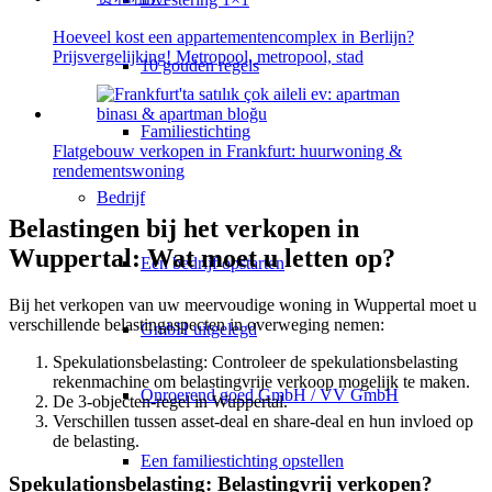
Hoeveel kost een appartementencomplex in Berlijn?
Prijsvergelijking! Metropool, metropool, stad
10 gouden regels
Familiestichting
Flatgebouw verkopen in Frankfurt: huurwoning &
rendementswoning
Bedrijf
Belastingen bij het verkopen in
Wuppertal: Wat moet u letten op?
Een bedrijf opstarten
Bij het verkopen van uw meervoudige woning in Wuppertal moet u
verschillende belastingaspecten in overweging nemen:
GmbH uitgelegd
Spekulationsbelasting: Controleer de
spekulationsbelasting
rekenmachine
om belastingvrije verkoop mogelijk te maken.
Onroerend goed GmbH / VV GmbH
De 3-objecten-regel in Wuppertal.
Verschillen tussen asset-deal en share-deal en hun invloed op
de belasting.
Een familiestichting opstellen
Spekulationsbelasting: Belastingvrij verkopen?