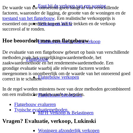
Fout bij de verkoop van een woning
De waarde van uw onroerend goed hangt af van verschillende
factoren, waaronder de ligging, de grootte van de woningen en de
toestand van het flatgebouw
. Een realistische verkoopprijs is
Verkoop uit WEG
essentieel om potentiële kopers aan te trekken en de verkoop
succesvol af te ronden.
Hoe beoordeelt men een flatgebouw
Erfahrungen met woningverkoop
De evaluatie van een flatgebouw gebeurt op basis van verschillende
methoden zoals het vergelijkingswaardemethode, het
Flatgebouw
zaakwaardemethode en het rendementwaardemethode. Een
grondige evaluatie waarbij alle relevante factoren worden
meegenomen is onontbeerlijk om de waarde van het onroerend goed
Flatgebouw verkopen
correct in te schatten.
In de regel worden minstens twee van deze methoden gecombineerd
om een realistische marktwaarde te bepalen.
Flatgebouw beoordelen
Flatgebouw evalueren
Typische evaluatiemethoden
MFH Verkoop & Belastingen
Vragen? Evaluatie, verkoop, Lukinski
Woningen afzonderlijk verkopen