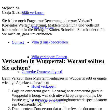
Stephan M.
Czaja (Lukinski)
Villa
verkopen
Sie haben noch Fragen zur Bewertung oder zum Verkauf?
Kostenlos Werteinschätzung, Maklerempfehlung und vielleicht
Villa verkopen
haben wir direkt die richtigen Käufer. Schreiben Sie mir oder rufen
Sie mich an, ganz unverbindlich.
Villa (Huis) beoordelen
Contact
Villa verkopen: Fouten
Verkaufen in Wuppertal: Worauf sollten
Sie achten?
Gewerbe
Onroerend goed
Beim Verkauf Ihres Mehrfamilienhauses in Wuppertal gibt es einige
wichtige Aspekte zu beachten:
Hotel verkopen
Lage en onroerend goed: De vraag naar onroerend goed in
Wuppertal is hoog, wat zich uitwerkt op de grondprijs. De
locatie van het meervoudige woningbouwwerk speelt daarom
Tiefgarage verkopen
een beslissende rol.
Documenten: Zorg ervoor dat u alle relevante documenten