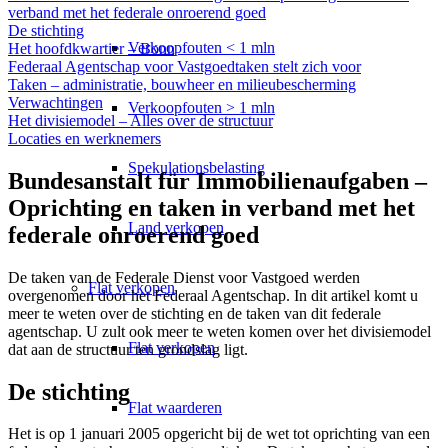
verband met het federale onroerend goed
De stichting
Verkoopfouten < 1 mln
Het hoofdkwartier – Bonn
Federaal Agentschap voor Vastgoedtaken stelt zich voor
Taken – administratie, bouwheer en milieubescherming
Verwachtingen
Verkoopfouten > 1 mln
Het divisiemodel – Alles over de structuur
Locaties en werknemers
Spekulationsbelasting
Bundesanstalt für Immobilienaufgaben –
Oprichting en taken in verband met het
Land verkopen
federale onroerend goed
De taken van de Federale Dienst voor Vastgoed werden
Flat
verkopen
overgenomen door het Federaal Agentschap. In dit artikel komt u
meer te weten over de stichting en de taken van dit federale
agentschap. U zult ook meer te weten komen over het divisiemodel
Flat verkopen
dat aan de structuur ten grondslag ligt.
De stichting
Flat waarderen
Het is op 1 januari 2005 opgericht bij de wet tot oprichting van een