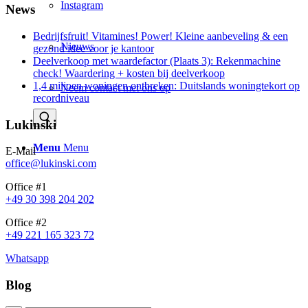
Instagram
News
Bedrijfsfruit! Vitamines! Power! Kleine aanbeveling & een
Nieuws
gezond idee voor je kantoor
Deelverkoop met waardefactor (Plaats 3): Rekenmachine
check! Waardering + kosten bij deelverkoop
1,4 miljoen woningen ontbreken: Duitslands woningtekort op
Neem contact met ons op
recordniveau
Lukinski
Menu
Menu
E-Mail
office@lukinski.com
Office #1
+49 30 398 204 202
Office #2
+49 221 165 323 72
Whatsapp
Blog