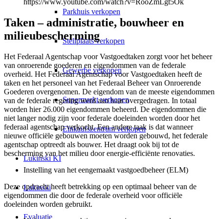
https://www.youtube.com/watch?v=RooZmLgt5Ok
Parkhuis verkopen
Taken – administratie, bouwheer en
milieubescherming
Stellplaats verkopen
Het Federaal Agentschap voor Vastgoedtaken zorgt voor het beheer
van onroerende goederen en eigendommen van de federale
Gewerbe verkopen
overheid. Het Federaal Agentschap voor Vastgoedtaken heeft de
taken en het personeel van het Federaal Beheer van Onroerende
Goederen overgenomen. De eigendom van de meeste eigendommen
Supermarkt verkopen
van de federale regering werd aan haar overgedragen. In totaal
worden hier 26.000 eigendommen beheerd. De eigendommen die
niet langer nodig zijn voor federale doeleinden worden door het
federaal agentschap verkocht. Een andere taak is dat wanneer
Einkaufszentrum verkopen
nieuwe officiële gebouwen moeten worden gebouwd, het federale
agentschap optreedt als bouwer. Het draagt ook bij tot de
bescherming van het milieu door energie-efficiënte renovaties.
Lukinski KI
Instelling van het eengemaakt vastgoedbeheer (ELM)
Deze opdracht heeft betrekking op een optimaal beheer van de
Lukinski
eigendommen die door de federale overheid voor officiële
doeleinden worden gebruikt.
Evaluatie