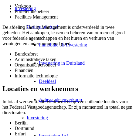
Verkoop
Investering
Portefeuillebeheer
Facilities Management
Onroerend goed
De afdeling Facility Management is onderverdeeld in twee
gebieden. Het aankopen, leasen en beheren van onroerend goed
voor federale agentschappen en het huren en verhuren van
woningen en ander onroerend goed.
Immobilie als Investering
Bundesforst
Administratieve taken
Investering in Duitsland
Organisatie/personeel
Financiën
Informatie technologie
Deeldeal
Locaties en werknemers
Actieaandelenverkoop
In totaal werken 6.500 werknemers op verschillende locaties voor
het Federaal Vastgoedagentschap. Er zijn momenteel in totaal negen
directoraten:
Investering
Berlijn
Dortmund
Erfurt
Investering 1×1