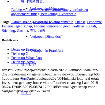
Verkopen in München
Bedrag van de onroerende voorheffing voor huis en
appartement: uitleg, berekening + voorbeeld
Tags:
Administratie
,
Comprare un appartamento
,
Dienst
,
Economie
,
Verkopen in Keulen
Federaal agentschap
,
Federaal onroerend goed
,
Galletas
,
Regali
,
Stichting
,
Лампы
,
有活力的
Verkopen Düsseldorf
Deel dit stuk
Delen op Facebook
Verkopen in Frankfurt
Delen op X
Delen op WhatsApp
Delen via e-mail
Makelaar?
https://lukinski.nl/wp-content/uploads/2025/02/immobilie-kaufen-
2025-fakten-markt-lage-rendite-zinsen-video-youtube-neu.jpg
600
1200
Laura
/wp-content/uploads/2024/04/lukinski-logo-real-estate-
YouTube
investment-germany-house-villa-off-market-clean.svg
Laura
2019-
06-24 12:00:18
2019-06-24 12:00:18
Federaal Agentschap voor
Vastgoedtaken – Feiten & Taken
TikTok