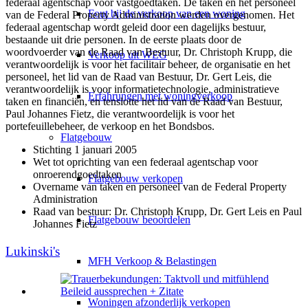
federaal agentschap voor vastgoedtaken. De taken en het personeel
Fout bij de verkoop van een woning
van de Federal Property Administration werden overgenomen. Het
federaal agentschap wordt geleid door een dagelijks bestuur,
bestaande uit drie personen. In de eerste plaats door de
woordvoerder van de Raad van Bestuur, Dr. Christoph Krupp, die
Verkoop uit WEG
verantwoordelijk is voor het facilitair beheer, de organisatie en het
personeel, het lid van de Raad van Bestuur, Dr. Gert Leis, die
verantwoordelijk is voor informatietechnologie, administratieve
Erfahrungen met woningverkoop
taken en financiën, en tenslotte het lid van de Raad van Bestuur,
Paul Johannes Fietz, die verantwoordelijk is voor het
portefeuillebeheer, de verkoop en het Bondsbos.
Flatgebouw
Stichting 1 januari 2005
Wet tot oprichting van een federaal agentschap voor
onroerendgoedtaken
Flatgebouw verkopen
Overname van taken en personeel van de Federal Property
Administration
Raad van bestuur: Dr. Christoph Krupp, Dr. Gert Leis en Paul
Flatgebouw beoordelen
Johannes Fietz
Lukinski's
MFH Verkoop & Belastingen
Woningen afzonderlijk verkopen