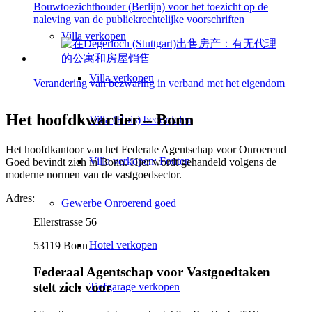
Bouwtoezichthouder (Berlijn) voor het toezicht op de
naleving van de publiekrechtelijke voorschriften
Villa
verkopen
Villa verkopen
Verandering van bezwaring in verband met het eigendom
Het hoofdkwartier – Bonn
Villa (Huis) beoordelen
Het hoofdkantoor van het Federale Agentschap voor Onroerend
Villa verkopen: Fouten
Goed bevindt zich in Bonn. Hier wordt gehandeld volgens de
moderne normen van de vastgoedsector.
Adres:
Gewerbe
Onroerend goed
Ellerstrasse 56
Hotel verkopen
53119 Bonn
Federaal Agentschap voor Vastgoedtaken
stelt zich voor
Tiefgarage verkopen