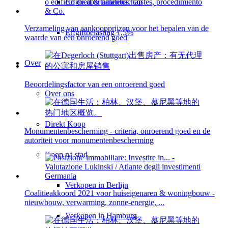
Erfgoed & nalatenschap
Verzameling van aankoopprijzen voor het bepalen van de
Erfgiftbelasting 1,5%
waarde van een onroerend goed
Over
Beoordelingsfactor van een onroerend goed
Over ons
Direkt Koop
Monumentenbescherming - criteria, onroerend goed en de
autoriteit voor monumentenbescherming
Koop na stad
Verkopen in Berlijn
Coalitieakkoord 2021 voor huiseigenaren & woningbouw -
nieuwbouw, verwarming, zonne-energie, ...
Verkopen in Hamburg