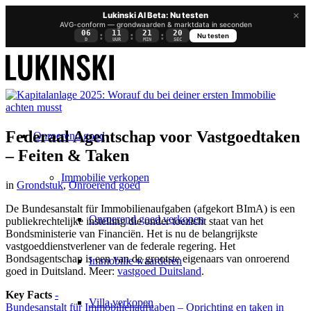
×
Lukinski AI Beta: Nu testen
AVG-conform — grondwaarden & marktdata in seconden
06
11
21
20
:
:
:
Nu testen
D
UUR
MIN
SEC
Federaal Agentschap voor Vastgoedtaken
Onroerend goed
– Feiten & Taken
Immobilie verkopen
in
Grondstuk
,
Onroerend goed
De Bundesanstalt für Immobilienaufgaben (afgekort BImA) is een
Onroerend goed verkopen
publiekrechtelijke instelling die onder toezicht staat van het
Bondsministerie van Financiën. Het is nu de belangrijkste
vastgoeddienstverlener van de federale regering. Het
Bondsagentschap is een van de grootste eigenaars van onroerend
Immobilie waarderen
goed in Duitsland. Meer:
vastgoed Duitsland
.
Key Facts
-
Villa verkopen
Bundesanstalt für Immobilienaufgaben – Oprichting en taken in