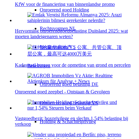
KfW voor de financiering van binnenlandse promo
Onroerend goed Holding
Rechtsvormen NL
Hervorming onroerendgoedbelasting Duitsland 2025: wat
moeten landeigenaren weten?
Rechtsvormen VS
Kadastraal bureau voor de opmeting van grond en percelen
Belastingen
Onroerend goed belasting DE
Onroerend goed zeepbel - Ontstaan & Gevolgen
Onroerend goed belasting VS
Vastgoedbezit: boxprivilege en slechts 1,54% belasting bij
Holding & Schachtelprivileg
verkoop