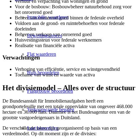
Verhuur en verpachting van woningen en grond
Voor de bosbouw: Bosbouwbeheer natuurbehoud zorg voor
het onroerend goed
Immobilie waarderen
Beheer van onroerend goed binnen de federale overheid
Voldoen aan de grond- en ruimtebehoeften voor federale
doeleinden
Beheer en verkoop van onroerend goed
Bewertingsproces
Huisvestingssteun voor federale werknemers
Realisatie van financiële activa
Flat waarderen
Verwachtingen
Verhoging van efficiëntie, service en winstgevendheid
Huis beoordelen
Toename van winst en waarde van activa
Het divisiemodel – Alles over de structuur
Flatgebouw beoordelen
De Bundesanstalt für Immobilienaufgaben heeft een
grondportefeuille met een totale oppervlakte van ongeveer 468.000
Verkoopwaarde bepalen
hectare en 36.000 flats. Daarmee is het Bundesagentur een van de
grootste vastgoedeigenaars in Duitsland.
Laat beoordelen
De verschillende taken zijn georganiseerd op basis van een
verdeelmodel. Op dit moment zijn er de divisies: