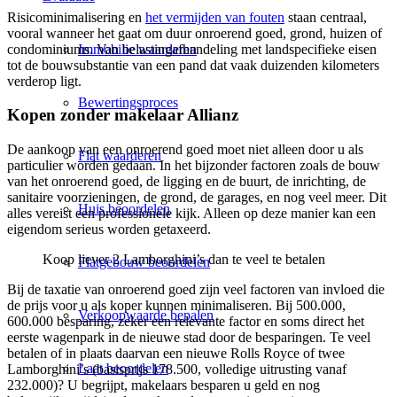
Risicominimalisering en
het vermijden van fouten
staan centraal,
vooral wanneer het gaat om duur onroerend goed, grond, huizen of
Immobilie waarderen
condominiums. Van belastingafhandeling met landspecifieke eisen
tot de bouwsubstantie van een pand dat vaak duizenden kilometers
verderop ligt.
Bewertingsproces
Kopen zonder makelaar Allianz
De aankoop van een onroerend goed moet niet alleen door u als
Flat waarderen
particulier worden gedaan. In het bijzonder factoren zoals de bouw
van het onroerend goed, de ligging en de buurt, de inrichting, de
sanitaire voorzieningen, de grond, de garages, en nog veel meer. Dit
Huis beoordelen
alles vereist een professionele kijk. Alleen op deze manier kan een
eigendom serieus worden getaxeerd.
Koop liever 2 Lamborghini’s dan te veel te betalen
Flatgebouw beoordelen
Bij de taxatie van onroerend goed zijn veel factoren van invloed die
de prijs voor u als koper kunnen minimaliseren. Bij 500.000,
Verkoopwaarde bepalen
600.000 besparing, zeker een relevante factor en soms direct het
eerste wagenpark in de nieuwe stad door de besparingen. Te veel
betalen of in plaats daarvan een nieuwe Rolls Royce of twee
Laat beoordelen
Lamborghini’s (basisprijs 178.500, volledige uitrusting vanaf
232.000)? U begrijpt, makelaars besparen u geld en nog