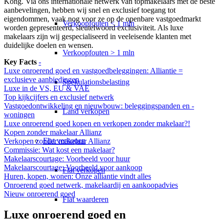
Kong. Via ons internationale netwerk van topmakelaars met de beste
aanbevelingen, hebben wij snel en exclusief toegang tot
eigendommen, vaak nog voor ze op de openbare vastgoedmarkt
Verkoopfouten < 1 mln
worden gepresenteerd, sleutelwoord exclusiviteit. Als luxe
makelaars zijn wij gespecialiseerd in veeleisende klanten met
duidelijke doelen en wensen.
Verkoopfouten > 1 mln
Key Facts
-
Luxe onroerend goed en vastgoedbeleggingen: Alliantie =
exclusieve aanbiedingen
Spekulationsbelasting
Luxe in de VS, EU & VAE
Top kijkcijfers en exclusief netwerk
Vastgoedontwikkeling en nieuwbouw: beleggingspanden en -
Land verkopen
woningen
Luxe onroerend goed kopen en verkopen zonder makelaar?!
Kopen zonder makelaar Allianz
Flat
verkopen
Verkopen zonder makelaar Allianz
Commissie: Wat kost een makelaar?
Makelaarscourtage: Voorbeeld voor huur
Makelaarscourtage: Voorbeeld voor aankoop
Flat verkopen
Huren, kopen, wonen: Onze alliantie vindt alles
Onroerend goed netwerk, makelaardij en aankoopadvies
Nieuw onroerend goed
Flat waarderen
Luxe onroerend goed en