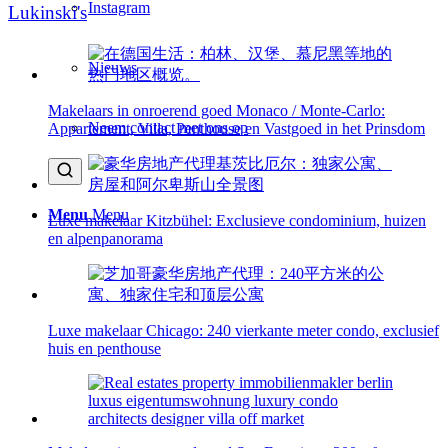
Instagram
Lukinski's
Nieuws
Makelaars in onroerend goed Monaco / Monte-Carlo:
Neem contact met ons op
Appartement, Villa, Penthouse en Vastgoed in het Prinsdom
Menu
Menu
Luxe makelaar Kitzbühel: Exclusieve condominium, huizen
en alpenpanorama
Luxe makelaar Chicago: 240 vierkante meter condo, exclusief
huis en penthouse