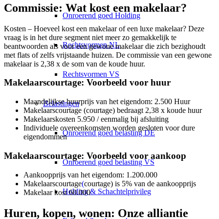
Commissie: Wat kost een makelaar?
Onroerend goed Holding
Kosten – Hoeveel kost een makelaar of een luxe makelaar? Deze
vraag is in het dure segment niet meer zo gemakkelijk te
Rechtsvormen NL
beantwoorden als voor een gewone makelaar die zich bezighoudt
met flats of zelfs vrijstaande huizen. De commissie van een gewone
makelaar is 2,38 x de som van de koude huur.
Rechtsvormen VS
Makelaarscourtage: Voorbeeld voor huur
Maandelijkse huurprijs van het eigendom: 2.500 Huur
Belastingen
Makelaarscourtage (courtage) bedraagt 2,38 x koude huur
Makelaarskosten 5.950 / eenmalig bij afsluiting
Individuele overeenkomsten worden gesloten voor dure
Onroerend goed belasting DE
eigendommen
Makelaarscourtage: Voorbeeld voor aankoop
Onroerend goed belasting VS
Aankoopprijs van het eigendom: 1.200.000
Makelaarscourtage
(
courtage) is 5% van de aankoopprijs
Holding & Schachtelprivileg
Makelaar kost 60.000
Huren, kopen, wonen: Onze alliantie