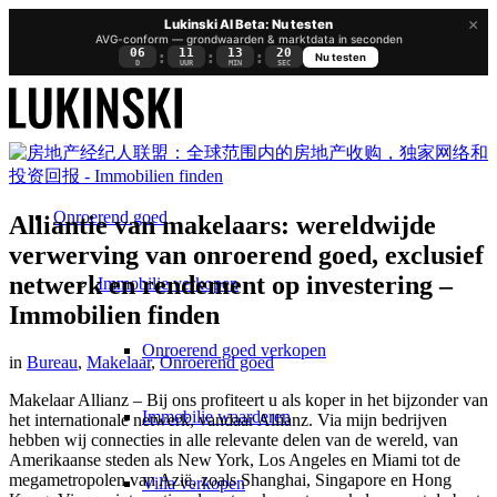
×
Lukinski AI Beta: Nu testen
AVG-conform — grondwaarden & marktdata in seconden
06
11
13
19
:
:
:
Nu testen
D
UUR
MIN
SEC
Onroerend goed
Alliantie van makelaars: wereldwijde
verwerving van onroerend goed, exclusief
netwerk en rendement op investering –
Immobilie verkopen
Immobilien finden
Onroerend goed verkopen
in
Bureau
,
Makelaar
,
Onroerend goed
Makelaar Allianz – Bij ons profiteert u als koper in het bijzonder van
Immobilie waarderen
het internationale netwerk, vandaar Allianz. Via mijn bedrijven
hebben wij connecties in alle relevante delen van de wereld, van
Amerikaanse steden als New York, Los Angeles en Miami tot de
megametropolen van Azië, zoals Shanghai, Singapore en Hong
Villa verkopen