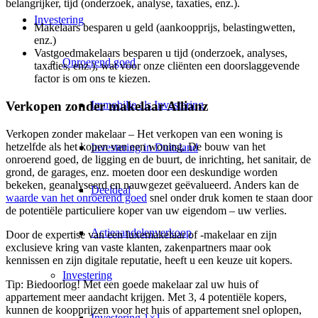
belangrijker, tijd (onderzoek, analyse, taxaties, enz.).
Investering
Makelaars besparen u geld (aankoopprijs, belastingwetten,
enz.)
Vastgoedmakelaars besparen u tijd (onderzoek, analyses,
Onroerend goed
taxaties, enz.), wat voor onze cliënten een doorslaggevende
factor is om ons te kiezen.
Immobilie als Investering
Verkopen zonder makelaar Allianz
Verkopen zonder makelaar – Het verkopen van een woning is
hetzelfde als het kopen van een woning. De bouw van het
Investering in Duitsland
onroerend goed, de ligging en de buurt, de inrichting, het sanitair, de
grond, de garages, enz. moeten door een deskundige worden
bekeken, geanalyseerd en nauwgezet geëvalueerd. Anders kan de
Deeldeal
waarde van het onroerend goed
snel onder druk komen te staan door
de potentiële particuliere koper van uw eigendom – uw verlies.
Actieaandelenverkoop
Door de expertise van een luxemakelaar of -makelaar en zijn
exclusieve kring van vaste klanten, zakenpartners maar ook
kennissen en zijn digitale reputatie, heeft u een keuze uit kopers.
Investering
Tip: Biedoorlog! Met een goede makelaar zal uw huis of
appartement meer aandacht krijgen. Met 3, 4 potentiële kopers,
kunnen de koopprijzen voor het huis of appartement snel oplopen,
Investering 1×1