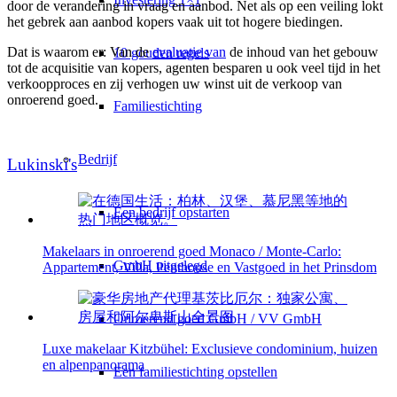
door de verandering in vraag en aanbod. Net als op een veiling lokt
het gebrek aan aanbod kopers vaak uit tot hogere biedingen.
Dat is waarom er: Van de
evaluatie van
de inhoud van het gebouw
10 gouden regels
tot de acquisitie van kopers, agenten besparen u ook veel tijd in het
verkoopproces en zij verhogen uw winst uit de verkoop van
onroerend goed.
Familiestichting
Bedrijf
Lukinski's
Een bedrijf opstarten
Makelaars in onroerend goed Monaco / Monte-Carlo:
GmbH uitgelegd
Appartement, Villa, Penthouse en Vastgoed in het Prinsdom
Onroerend goed GmbH / VV GmbH
Luxe makelaar Kitzbühel: Exclusieve condominium, huizen
en alpenpanorama
Een familiestichting opstellen