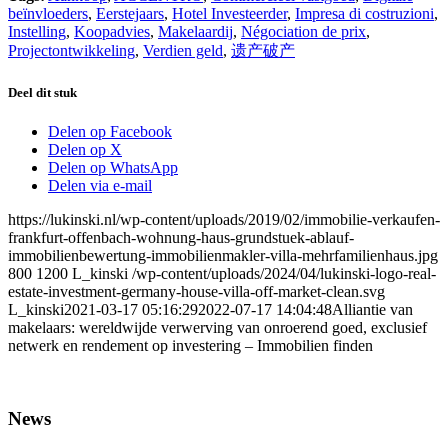
beïnvloeders
,
Eerstejaars
,
Hotel Investeerder
,
Impresa di costruzioni
,
Instelling
,
Koopadvies
,
Makelaardij
,
Négociation de prix
,
Projectontwikkeling
,
Verdien geld
,
遗产破产
Deel dit stuk
Delen op Facebook
Delen op X
Delen op WhatsApp
Delen via e-mail
https://lukinski.nl/wp-content/uploads/2019/02/immobilie-verkaufen-
frankfurt-offenbach-wohnung-haus-grundstuek-ablauf-
immobilienbewertung-immobilienmakler-villa-mehrfamilienhaus.jpg
800
1200
L_kinski
/wp-content/uploads/2024/04/lukinski-logo-real-
estate-investment-germany-house-villa-off-market-clean.svg
L_kinski
2021-03-17 05:16:29
2022-07-17 14:04:48
Alliantie van
makelaars: wereldwijde verwerving van onroerend goed, exclusief
netwerk en rendement op investering – Immobilien finden
News