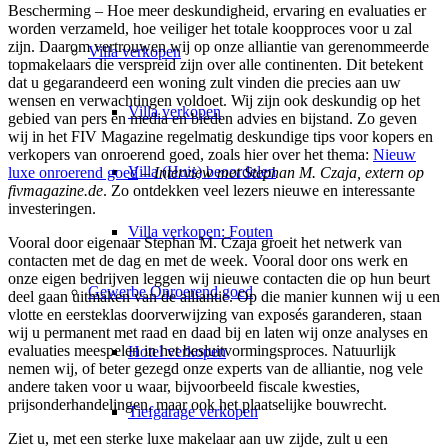
Bescherming – Hoe meer deskundigheid, ervaring en evaluaties er
worden verzameld, hoe veiliger het totale koopproces voor u zal
zijn. Daarom vertrouwen wij op onze alliantie van gerenommeerde
Villa
verkopen
topmakelaars die verspreid zijn over alle continenten. Dit betekent
dat u gegarandeerd een woning zult vinden die precies aan uw
wensen en verwachtingen voldoet. Wij zijn ook deskundig op het
Villa verkopen
gebied van pers en media en bieden advies en bijstand. Zo geven
wij in het FIV Magazine regelmatig deskundige tips voor kopers en
verkopers van onroerend goed, zoals hier over het thema:
Nieuw
Villa (Huis) beoordelen
luxe onroerend goed
–
Interview met Stephan M. Czaja, extern op
fivmagazine.de
. Zo ontdekken veel lezers nieuwe en interessante
investeringen.
Villa verkopen: Fouten
Vooral door eigenaar Stephan M. Czaja groeit het netwerk van
contacten met de dag en met de week. Vooral door ons werk en
onze eigen bedrijven leggen wij nieuwe contacten die op hun beurt
Gewerbe
Onroerend goed
deel gaan uitmaken van de alliantie. Op die manier kunnen wij u een
vlotte en eersteklas doorverwijzing van exposés garanderen, staan
wij u permanent met raad en daad bij en laten wij onze analyses en
evaluaties meespelen in het besluitvormingsproces. Natuurlijk
Hotel verkopen
nemen wij, of beter gezegd onze experts van de alliantie, nog vele
andere taken voor u waar, bijvoorbeeld fiscale kwesties,
prijsonderhandelingen, maar ook het plaatselijke bouwrecht.
Tiefgarage verkopen
Ziet u, met een sterke luxe makelaar aan uw zijde, zult u een