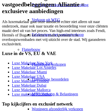
vastgoedbeleggingen: Alliantie =
Fout bij de verkoop van een woning
exclusieve aanbiedingen
Verkoop uit WEG
Als luxemakelaar gaat onze aandacht echter niet alleen uit naar
onderzoek, maar ook naar taxatie en beoordeling voor onze cliënten
maakt deel uit van het proces. Van high-end interieurs zoals Fendi,
Erfahrungen met woningverkoop
Hermés of Bugatti tot extra’s zoals sportauto’s en
overloopzwembaden met vrij uitzicht over de stad. Wij garanderen
exclusiviteit.
Flatgebouw
Luxe in de VS, EU & VAE
Luxe Makelaar New York
Flatgebouw verkopen
Luxe Makelaar Los Angeles
Luxe Makelaar Miami
Luxe Makelaar USA
Flatgebouw beoordelen
Luxe Makelaar Londen
Luxe Makelaar Dubai
Luxe Makelaar Mallorca
MFH Verkoop & Belastingen
Luxe makelaar Kitzbühel
Top kijkcijfers en exclusief netwerk
Woningen afzonderlijk verkopen