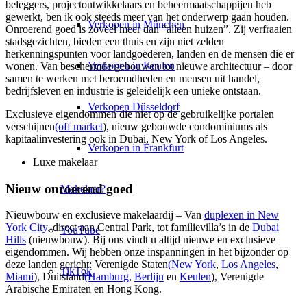
beleggers, projectontwikkelaars en beheermaatschappijen heb
gewerkt, ben ik ook steeds meer van het onderwerp gaan houden.
Verkopen in München
Onroerend goed is zoveel meer dan “alleen huizen”. Zij verfraaien
stadsgezichten, bieden een thuis en zijn niet zelden
herkenningspunten voor landgoederen, landen en de mensen die er
Verkopen in Keulen
wonen. Van beschermde gebouwen tot nieuwe architectuur – door
samen te werken met beroemdheden en mensen uit handel,
bedrijfsleven en industrie is geleidelijk een unieke ontstaan.
Verkopen Düsseldorf
Exclusieve eigendommen die niet op de gebruikelijke portalen
verschijnen
(off market
), nieuw gebouwde condominiums als
kapitaalinvestering ook in Dubai, New York of Los Angeles.
Verkopen in Frankfurt
Luxe makelaar
Nieuw onroerend goed
Makelaar?
Nieuwbouw en exclusieve makelaardij – Van
duplexen in New
York City
, direct aan Central Park, tot familievilla’s in de
Dubai
YouTube
Hills
(nieuwbouw). Bij ons vindt u altijd nieuwe en exclusieve
eigendommen. Wij hebben onze inspanningen in het bijzonder op
deze landen gericht: Verenigde Staten
(New York
,
Los Angeles
,
TikTok
Miami
), Duitsland
(Hamburg
,
Berlijn
en
Keulen
), Verenigde
Arabische Emiraten en Hong Kong.