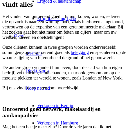
Erfgoed & nalatenschap
vindt alles
Het vinden van onroerend goed – huren, kopen, wonen, iedereen
Erfgiftbelasting 1,5%
die op zoek is naar een woning moet, zoals hierboven aangetoond,
vertrouwen op de expertise van een gerenommeerde makelaar. Bij
het zoeken gaat het niet meer om feiten en cijfers, maar om uw
Over
wensen, ideeën en doelstellingen!
Onze cliënten kunnen in twee groepen worden onderverdeeld:
sommigen kopen onroerend goed als
belegging
en speculeren op de
Over ons
waardestijging van bijvoorbeeld de grond of het gebouw zelf.
De andere groep verandert hun leven, door de stad van hun eigen
Direkt Koop
bedrijf, voetbalclub, familiebanden, maar ook gewoon om op de
mooiste plekken ter wereld te wonen, zoals Londen of New York.
Bij ons vindt u uw eigendom, wereldwijd.
Koop na stad
Verkopen in Berlijn
Onroerend goed netwerk, makelaardij en
aankoopadvies
Verkopen in Hamburg
Mag het een beetje meer zijn? Door de vele jaren dat ik met