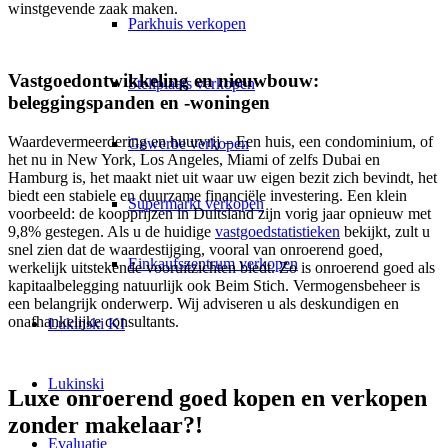
winstgevende zaak maken.
Parkhuis verkopen
Vastgoedontwikkeling en nieuwbouw:
Stellplaats verkopen
beleggingspanden en -woningen
Waardevermeerdering en huurvrij – Een huis, een condominium, of
Gewerbe verkopen
het nu in New York, Los Angeles, Miami of zelfs Dubai en
Hamburg is, het maakt niet uit waar uw eigen bezit zich bevindt, het
biedt een stabiele en duurzame financiële investering. Een klein
Supermarkt verkopen
voorbeeld: de koopprijzen in Duitsland zijn vorig jaar opnieuw met
9,8% gestegen. Als u de huidige
vastgoedstatistieken
bekijkt, zult u
snel zien dat de waardestijging, vooral van onroerend goed,
Einkaufszentrum verkopen
werkelijk uitstekende vooruitzichten biedt. Zo is onroerend goed als
kapitaalbelegging natuurlijk ook Beim Stich. Vermogensbeheer is
een belangrijk onderwerp. Wij adviseren u als deskundigen en
onafhankelijke consultants.
Lukinski KI
Lukinski
Luxe onroerend goed kopen en verkopen
zonder makelaar?!
Evaluatie