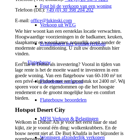
Fout bij de verkoop van een woning
Telefoon (DE):
+49 (0) 30 398 204 202
E-mail:
office@lukinski.com
Verkoop uit WEG
Wie hier woont kan een eersteklas locatie verwachten.
Hoogwaardige voorzieningen in de badkamer, keuken,
slaapkamer en woonkamer, natuurlijk nooit zonder de
Erfahrungen met woningverkoop
modernste airconditioning. U zult uw droomhuis hier
vinden.
Flatgebouw
Een flat in Dubai als investering? Vooral in tijden van
lage rente is het de moeite waard te investeren in een
goede woning. Van een flatgebouw van 60-100 m² tot
een privé-eigendom met een grondstuk tot 2400 m². Wij
Flatgebouw verkopen
sporen voor u de eigendommen op die het hoogste
rendement en de grootst mogelijke luxe en comfort
bieden.
Flatgebouw beoordelen
Hotspot Desert City
MFH Verkoop & Belastingen
Welkom in Dubai! Als je voor het eerst naar de stad
kijkt, zie je vooral één ding: wolkenkrabbers. En de
bouw neemt niet af. De Burj Khalifa in het bijzonder is
Woningen afzonderlijk verkopen
normbepalend.