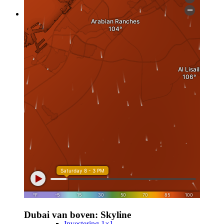
Investering
Onroerend goed
Immobilie als Investering
Investering in Duitsland
Deeldeal
Actieaandelenverkoop
Investering
Dubai van boven: Skyline
Investering 1×1