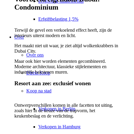
Erfgoed & nalatenschap
Condominium
Erfgiftbelasting 1,5%
Terwijl de gevel een verkoelend effect heeft, zijn de
interieurs uiterst modern en licht.
Over
Het maakt niet uit waar, je ziet altijd wolkenkrabbers in
Dubai City.
Over ons
Maar ook hier worden elementen gecombineerd.
Moderne architectuur, klassieke stijlelementen en
industriële bakstenen muren.
Direkt Koop
Resort aan zee: exclusief wonen
Koop na stad
Ontwerpverschillen komen in alle facetten tot uiting,
Verkopen in Berlijn
zoals hier in de keuze van de trapvorm, het
keukenbeslag en de verlichting.
Verkopen in Hamburg