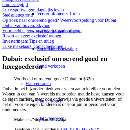
6 uur vliegtijd
Luxe sportwagen: dagelijks leven
Verkoopfouten < 1 mln
Stadsplattegrond
Op zoek naar onroerend goed? Weersvoorspelling voor Dubai
Dubai van boven: Skyline
Voorbeeld eigendom Dubai: Condominium
Verkoopfouten > 1 mln
Resort aan zee: exclusief wonen
Investeringen: Tips en uitleg
Luxe makelaars: contactpersonen
Spekulationsbelasting
Dubai: exclusief onroerend goed en
luxegoederen
Land verkopen
Voorbeeld onroerend goed:
Dubai
tot $32m.
Flat
verkopen
Dubai in het bijzonder biedt voor velen aantrekkelijke voordelen.
Wonen in een van ’s werelds metropolen met de beste kansen voor
de eigen carrière, maar ook onderwijs via goede universiteiten, of
Flat verkopen
het nu voor de eigen kinderen is of voor junior personeel voor
ondernemers.
Flat waarderen
Makelaar: Stephan M. Czaja
Telefoon (VK, Londen):
+44 (0) 20 3475 9225