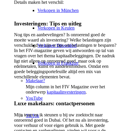
Details maken het verschil:
Verkopen in München
Investeringen: Tips en uitleg
Verkopen in Keulen
Nog tips en aanbevelingen? Is onroerend goed de
moeite waard als investering? Welke belastingen zijn
verschuldigd en zijn er tips om belastingen te besparen?
Verkopen Düsseldorf
In het FIV-magazine geven wij antwoorden op tal van
vragen over het thema kapitaalbeleggingen. De nadruk
ligt niet alleen op onroerend goed, maar ook op
Verkopen in Frankfurt
edelmetalen, kunst en aandelenfondsen. Omdat een
goede beleggingsportefeuille altijd een mix van
verschillende elementen bevat.
Makelaar?
Mijn column in het FIV Magazine over het
onderwerp
kapitaalinvesteringen
.
YouTube
Luxe makelaars: contactpersonen
Mijn team en ik steunen u bij uw zoektocht naar
TikTok
onroerend goed in Dubai. Of het nu als investering,
voor verhuur of voor eigen gebruik is. Met goede
contacten en aanbevelingen, vinden wij voor u de