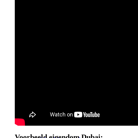
Onroerend goed Holding
Rechtsvormen NL
Rechtsvormen VS
Belastingen
Onroerend goed belasting DE
Onroerend goed belasting VS
Holding & Schachtelprivileg
Voorbeeld eigendom Dubai: