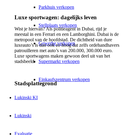
Parkhuis verkopen
Luxe sportwagen: dagelijks leven
Stellplaats verkopen
Wist je hiervan? Als politieagent in Dubai, rijd je
meestal in een Ferrari en een Lamborghini. Dubai is de
metropool van de hoofdstad. De dichtheid van dure
Gewerbe verkopen
luxeauto’s is dan ook zo hoog dat zelfs ordehandhavers
patrouilleren met auto’s van 200.000, 300.000 euro.
Luxe sportwagens maken gewoon deel uit van het
Supermarkt verkopen
stadsbeeld.
Einkaufszentrum verkopen
Stadsplattegrond
Lukinski KI
Lukinski
Evaluatie