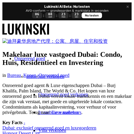
×
Lukinski AI Beta: Nu testen
AVG-conform — grondwaarden & marktdata in seconden
06
08
23
22
:
:
:
Nu testen
D
UUR
MIN
SEC
Makelaar luxe vastgoed Dubai: Condo,
Onroerend goed
Huis, Residentieel en Investering
in
Bureau
,
Kopen
,
Onroerend goed
Immobilie verkopen
Onroerend goed agent & Luxe eigenschappen Dubai – Burj
Khalifa, Palm Island, The World & Co. Het kopen van luxe
Onroerend goed verkopen
onroerend goed in Dubai vereist lokale marktkennis en een makelaar
die zijn vak verstaat, met goede en uitgebreide lokale contacten.
Condominiums als kapitaalinvestering, voor verhuur of voor
Immobilie waarderen
privégebruik. Terug naar:
Luxe makelaars
.
Key Facts
-
Dubai: exclusief onroerend goed en luxegoederen
Villa verkopen
Hotspot Desert City