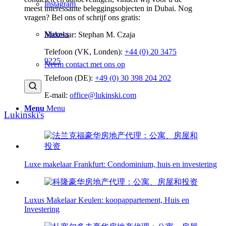
Instagram
meest interessante beleggingsobjecten in Dubai. Nog
vragen? Bel ons of schrijf ons gratis:
Nieuws
Makelaar: Stephan M. Czaja
Telefoon (VK, Londen):
+44 (0) 20 3475
9225
Neem contact met ons op
Telefoon (DE):
+49 (0) 30 398 204 202
E-mail:
office@lukinski.com
Menu
Menu
Lukinski's
Luxe makelaar Frankfurt: Condominium, huis en investering
Luxus Makelaar Keulen: koopappartement, Huis en
Investering