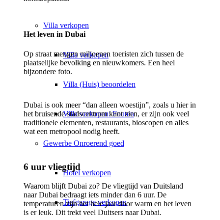
Villa
verkopen
Het leven in Dubai
Op straat mengen miljoenen toeristen zich tussen de
Villa verkopen
plaatselijke bevolking en nieuwkomers. Een heel
bijzondere foto.
Villa (Huis) beoordelen
Dubai is ook meer “dan alleen woestijn”, zoals u hier in
het bruisende stadscentrum kunt zien, er zijn ook veel
Villa verkopen: Fouten
traditionele elementen, restaurants, bioscopen en alles
wat een metropool nodig heeft.
Gewerbe
Onroerend goed
6 uur vliegtijd
Hotel verkopen
Waarom blijft Dubai zo? De vliegtijd van Duitsland
naar Dubai bedraagt iets minder dan 6 uur. De
Tiefgarage verkopen
temperaturen zijn het hele jaar door warm en het leven
is er leuk. Dit trekt veel Duitsers naar Dubai.