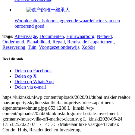
Woonlocatie als doorslaggevende waardefactor van een
onroerend goed
Tags:
Atterrissage
,
Documenten
,
Huurwaarborg
,
Netheid
,
Onderhoud
,
Planabilidad
,
Regali
,
Remise de l'appartement
,
Reservering
,
Tuin
,
Voortgezet onderwijs
,
Хобби
Deel dit stuk
Delen op Facebook
Delen op X
Delen op WhatsApp
Delen via e-mail
https://lukinski.nl/wp-content/uploads/2020/01/dubai-makler-realtor-
uae-property-skyline-stadtbild-sun-preise-prices-apartment-
eigentumswohnung.jpg
853
1280
L_kinski
/wp-
content/uploads/2024/04/lukinski-logo-real-estate-investment-
germany-house-villa-off-market-clean.svg
L_kinski
2020-05-24
17:53:25
2022-07-17 14:13:17
Makelaar luxe vastgoed Dubai:
Condo, Huis, Residentieel en Investering