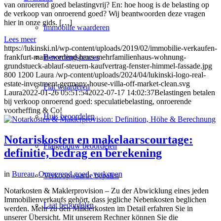
van onroerend goed belastingvrij? En: hoe hoog is de belasting op
de verkoop van onroerend goed? Wij beantwoorden deze vragen
hier in onze gids. […]
Immobilie waarderen
Lees meer
https://lukinski.nl/wp-content/uploads/2019/02/immobilie-verkaufen-
frankfurt-main-nordend-haus-mehrfamilienhaus-wohnung-
Bewertingsproces
grundstueck-ablauf-steuern-kaufvertrag-fenster-himmel-fassade.jpg
800
1200
Laura
/wp-content/uploads/2024/04/lukinski-logo-real-
estate-investment-germany-house-villa-off-market-clean.svg
Flat waarderen
Laura
2022-01-26 05:51:54
2022-07-17 14:02:37
Belastingen betalen
bij verkoop onroerend goed: speculatiebelasting, onroerende
voorheffing & Co!
Huis beoordelen
Notariskosten en makelaarscourtage:
Flatgebouw beoordelen
definitie, bedrag en berekening
in
Bureau
,
Onroerend goed
,
verkopen
Verkoopwaarde bepalen
Notarkosten & Maklerprovision – Zu der Abwicklung eines jeden
Immobilienverkaufs gehört, dass jegliche Nebenkosten beglichen
Laat beoordelen
werden. Mehr zu den Maklerkosten im Detail erfahren Sie in
unserer Übersicht. Mit unserem Rechner können Sie die