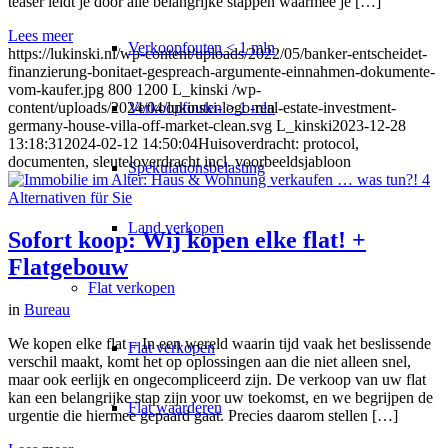
teaser leidt je door alle belangrijke stappen waarmee je […]
Lees meer
Verkoopfouten < 1 mln
https://lukinski.nl/wp-content/uploads/2022/05/banker-entscheidet-
finanzierung-bonitaet-gespreach-argumente-einnahmen-dokumente-
vom-kaufer.jpg
800
1200
L_kinski
/wp-
Verkoopfouten > 1 mln
content/uploads/2024/04/lukinski-logo-real-estate-investment-
germany-house-villa-off-market-clean.svg
L_kinski
2023-12-28
13:18:31
2024-02-12 14:50:04
Huisoverdracht: protocol,
documenten, sleuteloverdracht incl. voorbeeldsjabloon
Spekulationsbelasting
Land verkopen
Sofort koop: Wij kopen elke flat! +
Flatgebouw
Flat
verkopen
in
Bureau
We kopen elke flat – In een wereld waarin tijd vaak het beslissende
Flat verkopen
verschil maakt, komt het op oplossingen aan die niet alleen snel,
maar ook eerlijk en ongecompliceerd zijn. De verkoop van uw flat
kan een belangrijke stap zijn voor uw toekomst, en we begrijpen de
Flat waarderen
urgentie die hiermee gepaard gaat. Precies daarom stellen […]