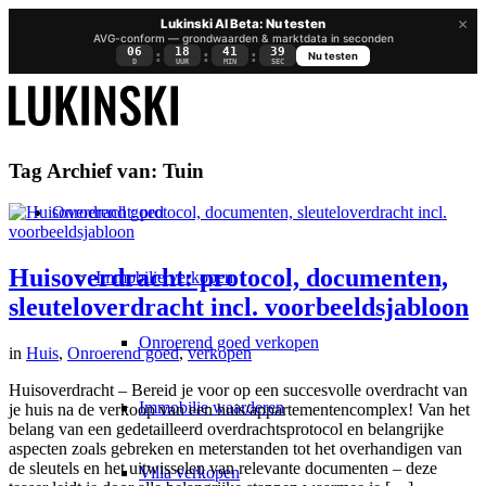
×
Lukinski AI Beta: Nu testen
AVG-conform — grondwaarden & marktdata in seconden
06
18
41
39
:
:
:
Nu testen
D
UUR
MIN
SEC
Tag Archief van:
Tuin
Onroerend goed
Huisoverdracht: protocol, documenten,
Immobilie verkopen
sleuteloverdracht incl. voorbeeldsjabloon
Onroerend goed verkopen
in
Huis
,
Onroerend goed
,
verkopen
Huisoverdracht – Bereid je voor op een succesvolle overdracht van
Immobilie waarderen
je huis na de verkoop van een huis/appartementencomplex! Van het
belang van een gedetailleerd overdrachtsprotocol en belangrijke
aspecten zoals gebreken en meterstanden tot het overhandigen van
de sleutels en het uitwisselen van relevante documenten – deze
Villa verkopen