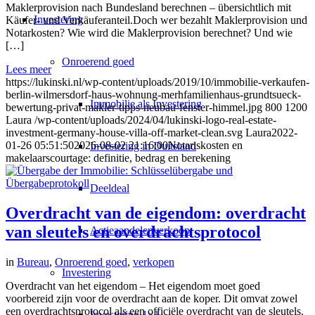
Maklerprovision nach Bundesland berechnen – übersichtlich mit
Investering
Käufer- und Verkäuferanteil.Doch wer bezahlt Maklerprovision und
Notarkosten? Wie wird die Maklerprovision berechnet? Und wie
[…]
Onroerend goed
Lees meer
https://lukinski.nl/wp-content/uploads/2019/10/immobilie-verkaufen-
berlin-wilmersdorf-haus-wohnung-merhfamilienhaus-grundtsueck-
Immobilie als Investering
bewertung-privat-makler-tipps-neubau-fenster-himmel.jpg
800
1200
Laura
/wp-content/uploads/2024/04/lukinski-logo-real-estate-
investment-germany-house-villa-off-market-clean.svg
Laura
2022-
01-26 05:51:50
2026-08-02 21:16:00
Notariskosten en
Investering in Duitsland
makelaarscourtage: definitie, bedrag en berekening
Deeldeal
Overdracht van de eigendom: overdracht
van sleutels en overdrachtsprotocol
Actieaandelenverkoop
in
Bureau
,
Onroerend goed
,
verkopen
Investering
Overdracht van het eigendom – Het eigendom moet goed
voorbereid zijn voor de overdracht aan de koper. Dit omvat zowel
een overdrachtsprotocol als een officiële overdracht van de sleutels.
Investering 1×1