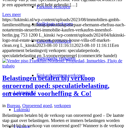
je een appartement zelf hebt gebruikt […]
Parkhuis verkopen
Lees meer
https://lukinski.nl/wp-content/uploads/2023/08/immobilien-gmbh-
Stellplaats verkopen
familienstiftung-stiftung-gruendung-ehepaar-ehemann-ehefrau-nach-
notartermin-steuerfrei-immobilie-kaufen-verkaufen-innenhof-
berlin.jpg
753
1200
L_kinski
/wp-content/uploads/2024/04/lukinski-
logo-real-estate-investment-germany-house-villa-off-market-
Gewerbe verkopen
clean.svg
L_kinski
2023-08-10 11:16:11
2023-08-10 11:16:11
Een
appartement belastingvrij verkopen: speculatieperiode,
speculatiebelasting en 3-voorwerpenregel (commerciële handel)
Supermarkt verkopen
Einkaufszentrum verkopen
Belastingen betalen bij verkoop
onroerend goed: speculatiebelasting,
onroerende voorheffing & Co!
Lukinski KI
in
Bureau
,
Onroerend goed
,
verkopen
Lukinski
Belastingen betalen bij de verkoop van onroerend goed – De laatste
stap gaat over belastingen. Moeten er immers belastingen worden
betaald bij de verkoop van onroerend goed? Wanneer is de verkoop
Evaluatie