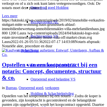
verloopt en of u zich ook kunt laten vertegenwoordigen. Ook: De
Onroerend goed Holding
notaris moet deze punten […]
Lees meer
https://lukinski.nl/wp-content/uploads/2019/02/immobilie-verkaufen-
Rechtsvormen NL
stuttgart-mitte-wohnung-haus-grundstuek-ablauf-
immobilienbewertung-immobilienmakler-villa-mehrfamilienhaus.jpg
800
1200
Laura
/wp-content/uploads/2024/04/lukinski-logo-real-
Rechtsvormen VS
estate-investment-germany-house-villa-off-market-clean.svg
Laura
2022-01-26 05:51:36
2022-07-17 14:03:08
Notaris afspraak:
Notariële akte, procedure en duur
Belastingen
Opstellen van een koopcontract bij een
Onroerend goed belasting DE
notaris: Concept, documenten, structuur
& co.
Onroerend goed belasting VS
in
Bureau
,
Onroerend goed
,
verkopen
Holding & Schachtelprivileg
Opstellen van het koopcontract bij een notaris – Zodra de koper is
gevonden, zijn koopkracht is gecontroleerd en de belangrijkste
punten zijn opgehelderd, wordt het koopcontract opgesteld. Daartoe