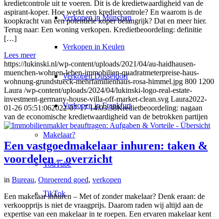
kredietcontrole uit te voeren. Dit is de kredietwaardigheid van de
aspirant-koper. Hoe werkt een kredietcontrole? En waarom is de
Verkopen in München
koopkracht van een potentiële koper belangrijk? Dat en meer hier.
Terug naar: Een woning verkopen. Kredietbeoordeling: definitie
[…]
Verkopen in Keulen
Lees meer
https://lukinski.nl/wp-content/uploads/2021/04/au-haidhausen-
muenchen-wohnen-leben-immobilien-quadratmeterpreise-haus-
Verkopen Düsseldorf
wohnung-grundstueck-mehrfamilienhaus-rosa-himmel.jpg
800
1200
Laura
/wp-content/uploads/2024/04/lukinski-logo-real-estate-
investment-germany-house-villa-off-market-clean.svg
Laura
2022-
Verkopen in Frankfurt
01-26 05:51:06
2022-07-17 14:03:38
Kredietbeoordeling: nagaan
van de economische kredietwaardigheid van de betrokken partijen
Makelaar?
Een vastgoedmakelaar inhuren: taken &
voordelen – overzicht
YouTube
in
Bureau
,
Onroerend goed
,
verkopen
TikTok
Een makelaar inhuren – Met of zonder makelaar? Denk eraan: de
verkoopprijs is niet de vraagprijs. Daarom raden wij altijd aan de
expertise van een makelaar in te roepen. Een ervaren makelaar kent