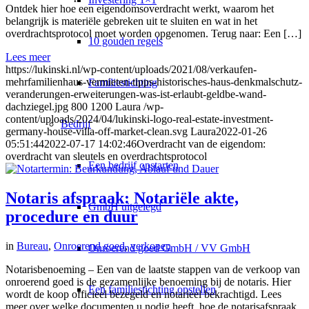
Ontdek hier hoe een eigendomsoverdracht werkt, waarom het
belangrijk is materiële gebreken uit te sluiten en wat in het
overdrachtsprotocol moet worden opgenomen. Terug naar: Een […]
10 gouden regels
Lees meer
https://lukinski.nl/wp-content/uploads/2021/08/verkaufen-
mehrfamilienhaus-vermieten-tipps-historisches-haus-denkmalschutz-
Familiestichting
veranderungen-erweiterungen-was-ist-erlaubt-geldbe-wand-
dachziegel.jpg
800
1200
Laura
/wp-
content/uploads/2024/04/lukinski-logo-real-estate-investment-
Bedrijf
germany-house-villa-off-market-clean.svg
Laura
2022-01-26
05:51:44
2022-07-17 14:02:46
Overdracht van de eigendom:
overdracht van sleutels en overdrachtsprotocol
Een bedrijf opstarten
Notaris afspraak: Notariële akte,
GmbH uitgelegd
procedure en duur
in
Bureau
,
Onroerend goed
,
verkopen
Onroerend goed GmbH / VV GmbH
Notarisbenoeming – Een van de laatste stappen van de verkoop van
onroerend goed is de gezamenlijke benoeming bij de notaris. Hier
Een familiestichting opstellen
wordt de koop officieel bezegeld en notarieel bekrachtigd. Lees
meer over welke documenten u nodig heeft, hoe de notarisafspraak