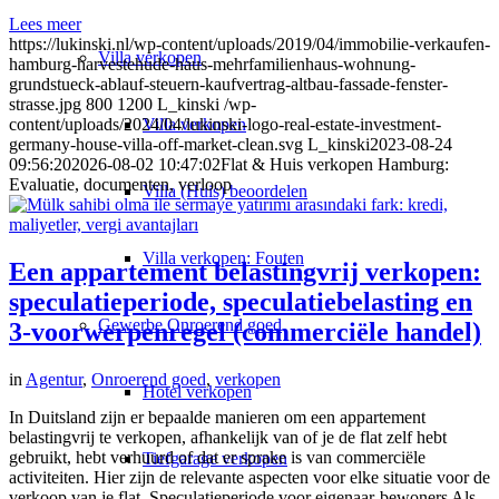
Lees meer
https://lukinski.nl/wp-content/uploads/2019/04/immobilie-verkaufen-
Villa
verkopen
hamburg-harvestehude-haus-mehrfamilienhaus-wohnung-
grundstueck-ablauf-steuern-kaufvertrag-altbau-fassade-fenster-
strasse.jpg
800
1200
L_kinski
/wp-
Villa verkopen
content/uploads/2024/04/lukinski-logo-real-estate-investment-
germany-house-villa-off-market-clean.svg
L_kinski
2023-08-24
09:56:20
2026-08-02 10:47:02
Flat & Huis verkopen Hamburg:
Evaluatie, documenten, verloop
Villa (Huis) beoordelen
Villa verkopen: Fouten
Een appartement belastingvrij verkopen:
speculatieperiode, speculatiebelasting en
Gewerbe
Onroerend goed
3-voorwerpenregel (commerciële handel)
in
Agentur
,
Onroerend goed
,
verkopen
Hotel verkopen
In Duitsland zijn er bepaalde manieren om een appartement
belastingvrij te verkopen, afhankelijk van of je de flat zelf hebt
gebruikt, hebt verhuurd of dat er sprake is van commerciële
Tiefgarage verkopen
activiteiten. Hier zijn de relevante aspecten voor elke situatie voor de
verkoop van je flat. Speculatieperiode voor eigenaar-bewoners Als