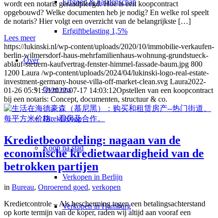
Erfgoed & nalatenschap
wordt een notaris geraadpleegd. Hoe is een koopcontract
opgebouwd? Welke documenten heb je nodig? En welke rol speelt
de notaris? Hier volgt een overzicht van de belangrijkste […]
Erfgiftbelasting 1,5%
Lees meer
https://lukinski.nl/wp-content/uploads/2020/10/immobilie-verkaufen-
berlin-wilmersdorf-haus-mehrfamilienhaus-wohnung-grundstueck-
Over
ablauf-steuern-kaufvertrag-fenster-himmel-fassade-baum.jpg
800
1200
Laura
/wp-content/uploads/2024/04/lukinski-logo-real-estate-
investment-germany-house-villa-off-market-clean.svg
Laura
2022-
Over ons
01-26 05:51:31
2022-07-17 14:03:12
Opstellen van een koopcontract
bij een notaris: Concept, documenten, structuur & co.
Direkt Koop
Kredietbeoordeling: nagaan van de
Koop na stad
economische kredietwaardigheid van de
betrokken partijen
Verkopen in Berlijn
in
Bureau
,
Onroerend goed
,
verkopen
Kredietcontrole – Als bescherming tegen een betalingsachterstand
Verkopen in Hamburg
op korte termijn van de koper, raden wij altijd aan vooraf een