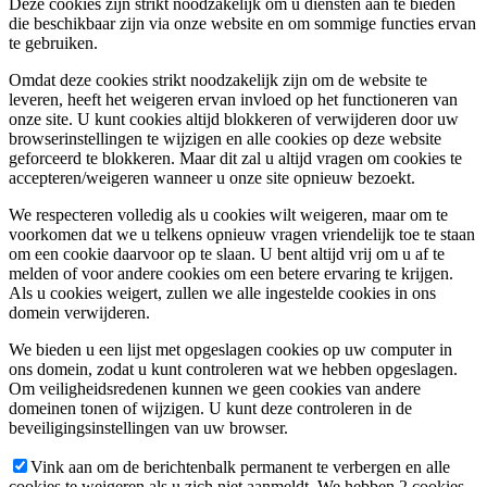
Deze cookies zijn strikt noodzakelijk om u diensten aan te bieden
die beschikbaar zijn via onze website en om sommige functies ervan
te gebruiken.
Omdat deze cookies strikt noodzakelijk zijn om de website te
leveren, heeft het weigeren ervan invloed op het functioneren van
onze site. U kunt cookies altijd blokkeren of verwijderen door uw
browserinstellingen te wijzigen en alle cookies op deze website
geforceerd te blokkeren. Maar dit zal u altijd vragen om cookies te
accepteren/weigeren wanneer u onze site opnieuw bezoekt.
We respecteren volledig als u cookies wilt weigeren, maar om te
voorkomen dat we u telkens opnieuw vragen vriendelijk toe te staan
om een cookie daarvoor op te slaan. U bent altijd vrij om u af te
melden of voor andere cookies om een betere ervaring te krijgen.
Als u cookies weigert, zullen we alle ingestelde cookies in ons
domein verwijderen.
We bieden u een lijst met opgeslagen cookies op uw computer in
ons domein, zodat u kunt controleren wat we hebben opgeslagen.
Om veiligheidsredenen kunnen we geen cookies van andere
domeinen tonen of wijzigen. U kunt deze controleren in de
beveiligingsinstellingen van uw browser.
Vink aan om de berichtenbalk permanent te verbergen en alle
cookies te weigeren als u zich niet aanmeldt. We hebben 2 cookies