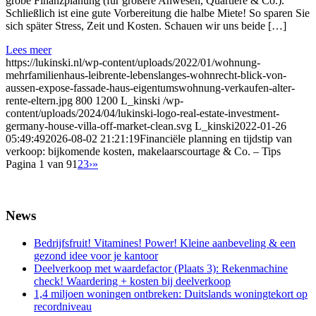
grobe Finanzplanung (für größere Anwesen, Quartiere & Co.).
Schließlich ist eine gute Vorbereitung die halbe Miete! So sparen Sie
sich später Stress, Zeit und Kosten. Schauen wir uns beide […]
Lees meer
https://lukinski.nl/wp-content/uploads/2022/01/wohnung-
mehrfamilienhaus-leibrente-lebenslanges-wohnrecht-blick-von-
aussen-expose-fassade-haus-eigentumswohnung-verkaufen-alter-
rente-eltern.jpg
800
1200
L_kinski
/wp-
content/uploads/2024/04/lukinski-logo-real-estate-investment-
germany-house-villa-off-market-clean.svg
L_kinski
2022-01-26
05:49:49
2026-08-02 21:21:19
Financiële planning en tijdstip van
verkoop: bijkomende kosten, makelaarscourtage & Co. – Tips
Pagina 1 van 9
1
2
3
›
»
News
Bedrijfsfruit! Vitamines! Power! Kleine aanbeveling & een
gezond idee voor je kantoor
Deelverkoop met waardefactor (Plaats 3): Rekenmachine
check! Waardering + kosten bij deelverkoop
1,4 miljoen woningen ontbreken: Duitslands woningtekort op
recordniveau