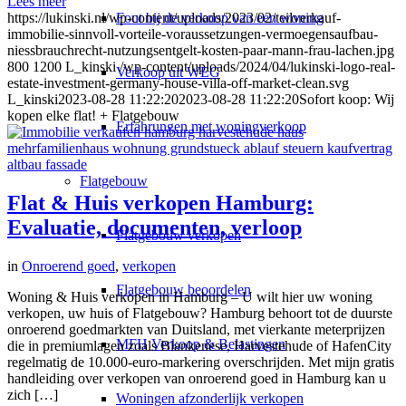
Lees meer
Fout bij de verkoop van een woning
https://lukinski.nl/wp-content/uploads/2023/02/teilverkauf-
immobilie-sinnvoll-vorteile-voraussetzungen-vermoegensaufbau-
niessbrauchrecht-nutzungsentgelt-kosten-paar-mann-frau-lachen.jpg
800
1200
L_kinski
/wp-content/uploads/2024/04/lukinski-logo-real-
Verkoop uit WEG
estate-investment-germany-house-villa-off-market-clean.svg
L_kinski
2023-08-28 11:22:20
2023-08-28 11:22:20
Sofort koop: Wij
kopen elke flat! + Flatgebouw
Erfahrungen met woningverkoop
Flatgebouw
Flat & Huis verkopen Hamburg:
Evaluatie, documenten, verloop
Flatgebouw verkopen
in
Onroerend goed
,
verkopen
Flatgebouw beoordelen
Woning & Huis verkopen in Hamburg – U wilt hier uw woning
verkopen, uw huis of Flatgebouw? Hamburg behoort tot de duurste
onroerend goedmarkten van Duitsland, met vierkante meterprijzen
MFH Verkoop & Belastingen
die in premiumlagen zoals Blankenese, Harvestehude of HafenCity
regelmatig de 10.000-euro-markering overschrijden. Met mijn gratis
handleiding over verkopen van onroerend goed in Hamburg kan u
zich […]
Woningen afzonderlijk verkopen