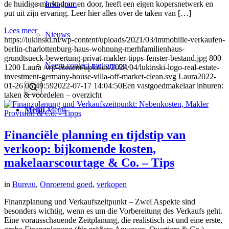
Instagram
de huidige markt door en door, heeft een eigen kopersnetwerk en
put uit zijn ervaring. Leer hier alles over de taken van […]
Lees meer
Nieuws
https://lukinski.nl/wp-content/uploads/2021/03/immobilie-verkaufen-
berlin-charlottenburg-haus-wohnung-merhfamilienhaus-
grundtsueck-bewertung-privat-makler-tipps-fenster-bestand.jpg
800
Neem contact met ons op
1200
Laura
/wp-content/uploads/2024/04/lukinski-logo-real-estate-
investment-germany-house-villa-off-market-clean.svg
Laura
2022-
01-26 05:49:59
2022-07-17 14:04:50
Een vastgoedmakelaar inhuren:
taken & voordelen – overzicht
Menu
Menu
Financiële planning en tijdstip van
verkoop: bijkomende kosten,
makelaarscourtage & Co. – Tips
in
Bureau
,
Onroerend goed
,
verkopen
Finanzplanung und Verkaufszeitpunkt – Zwei Aspekte sind
besonders wichtig, wenn es um die Vorbereitung des Verkaufs geht.
Eine vorausschauende Zeitplanung, die realistisch ist und eine erste,