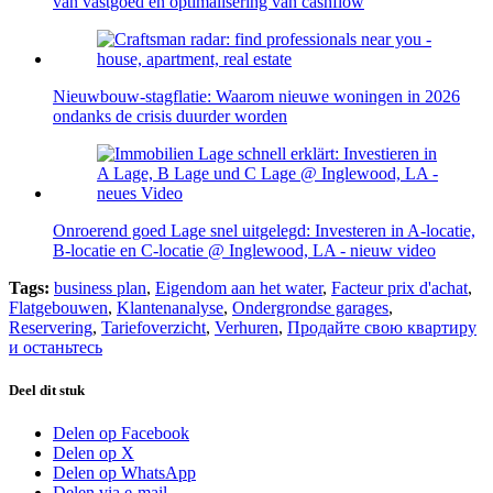
van vastgoed en optimalisering van cashflow
Nieuwbouw-stagflatie: Waarom nieuwe woningen in 2026
ondanks de crisis duurder worden
Onroerend goed Lage snel uitgelegd: Investeren in A-locatie,
B-locatie en C-locatie @ Inglewood, LA - nieuw video
Tags:
business plan
,
Eigendom aan het water
,
Facteur prix d'achat
,
Flatgebouwen
,
Klantenanalyse
,
Ondergrondse garages
,
Reservering
,
Tariefoverzicht
,
Verhuren
,
Продайте свою квартиру
и останьтесь
Deel dit stuk
Delen op Facebook
Delen op X
Delen op WhatsApp
Delen via e-mail