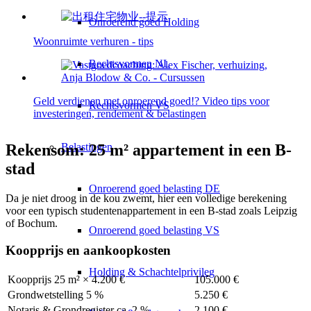
Onroerend goed Holding
Woonruimte verhuren - tips
Rechtsvormen NL
Geld verdienen met onroerend goed!? Video tips voor
Rechtsvormen VS
investeringen, rendement & belastingen
Belastingen
Rekensom: 25 m² appartement in een B-
stad
Onroerend goed belasting DE
Da je niet droog in de kou zwemt, hier een volledige berekening
voor een typisch studentenappartement in een B-stad zoals Leipzig
of Bochum.
Onroerend goed belasting VS
Koopprijs en aankoopkosten
Holding & Schachtelprivileg
Koopprijs 25 m² × 4.200 €
105.000 €
Grondwetstelling 5 %
5.250 €
Notaris & Grondregister ca. 2 %
2.100 €