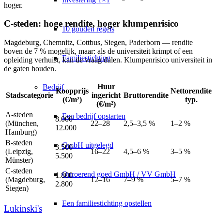
hoger.
C-steden: hoge rendite, hoger klumpenrisico
10 gouden regels
Magdeburg, Chemnitz, Cottbus, Siegen, Paderborn — rendite
boven de 7 % mogelijk, maar: als de universiteit krimpt of een
Familiestichting
opleiding verhuist, kan de vraag dalen. Klumpenrisico universiteit in
de gaten houden.
Huur
Bedrijf
Koopprijs
Nettorendite
Stadscategorie
ingericht
Bruttorendite
(€/m²)
typ.
(€/m²)
A-steden
Een bedrijf opstarten
8.000–
(München,
22–28
2,5–3,5 %
1–2 %
12.000
Hamburg)
B-steden
GmbH uitgelegd
3.500–
(Leipzig,
16–22
4,5–6 %
3–5 %
5.500
Münster)
C-steden
Onroerend goed GmbH / VV GmbH
1.800–
(Magdeburg,
12–16
7–9 %
5–7 %
2.800
Siegen)
Een familiestichting opstellen
Lukinski's