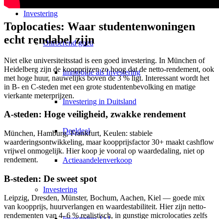
Investering
Toplocaties: Waar studentenwoningen
echt rendabel zijn
Onroerend goed
Niet elke universiteitsstad is een goed investering. In München of
Heidelberg zijn de koopprijzen zo hoog dat de netto-rendement, ook
Immobilie als Investering
met hoge huur, nauwelijks boven de 3 % ligt. Interessant wordt het
in B- en C-steden met een grote studentenbevolking en matige
vierkante meterprijzen.
Investering in Duitsland
A-steden: Hoge veiligheid, zwakke rendement
Deeldeal
München, Hamburg, Frankfurt, Keulen: stabiele
waarderingsontwikkeling, maar koopprijsfactor 30+ maakt cashflow
vrijwel onmogelijk. Hier koop je vooral op waardedaling, niet op
rendement.
Actieaandelenverkoop
B-steden: De sweet spot
Investering
Leipzig, Dresden, Münster, Bochum, Aachen, Kiel — goede mix
van koopprijs, huurverlangen en waardestabiliteit. Hier zijn netto-
rendementen van 4–6 % realistisch, in gunstige microlocaties zelfs
Investering 1×1