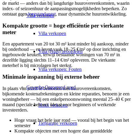
de markt — anders dan bij langdurige huurovereenkomsten, waarin
index- of seizoenhuur de aanpassingsmogelijkheden beperken. Zo
ontstaat geen
leegstandangst
, maar dynamische huurontwikkeling.
Villa
verkopen
Kompakte grootte = hoge efficiëntie per vierkante
meter
Villa verkopen
Een appartement van 20 tot 30 m² kost minder bij aankoop, minder
bij onderhoud — en levert vaak 18–25 €/m² op door inrichting en
Villa (Huis) beoordelen
ingebouwde keuken, terwijl bestaande woningen van 70 m² in
dezelfde ligging slechts 11–14 €/m² opleveren. De vierkante
meterhef is bij microlagen het sterkst.
Villa verkopen: Fouten
Minimale inspanning bij externe beheer
Gewerbe
Onroerend goed
In plaats van jezelf te bemoeien met huurovereenkomsten,
bijkomende kostenafrekeningen en kleine reparaties, benoem je een
woningbeheer — bij een enkelpersoonswoning meestal 25–40 € per
maand (speciale beheer). Ideaal voor beginners of werkende
Hotel verkopen
investeerders.
Hoge vraag het hele jaar rond — vooral bij het begin van het
Tiefgarage verkopen
semester
Kompakte objecten met een hogere dan gemiddelde