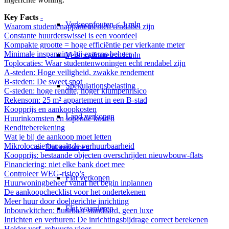
Key Facts
-
Verkoopfouten < 1 mln
Waarom studentenappartementen rendabel zijn
Constante huurderswissel is een voordeel
Kompakte grootte = hoge efficiëntie per vierkante meter
Minimale inspanning bij externe beheer
Verkoopfouten > 1 mln
Toplocaties: Waar studentenwoningen echt rendabel zijn
A-steden: Hoge veiligheid, zwakke rendement
B-steden: De sweet spot
Spekulationsbelasting
C-steden: hoge rendite, hoger klumpenrisico
Rekensom: 25 m² appartement in een B-stad
Koopprijs en aankoopkosten
Land verkopen
Huurinkomsten en lopende kosten
Renditeberekening
Wat je bij de aankoop moet letten
Mikrolocatie bepaalt de verhuurbaarheid
Flat
verkopen
Koopprijs: bestaande objecten overschrijden nieuwbouw-flats
Financiering: niet elke bank doet mee
Controleer WEG-risico’s
Flat verkopen
Huurwoningbeheer vanaf het begin inplannen
De aankoopchecklist voor het ondertekenen
Meer huur door doelgerichte inrichting
Flat waarderen
Inbouwkitchen: huurbaar standaard, geen luxe
Inrichten en verhuren: De inrichtingsbijdrage correct berekenen
Helder verf, robuuste vloer