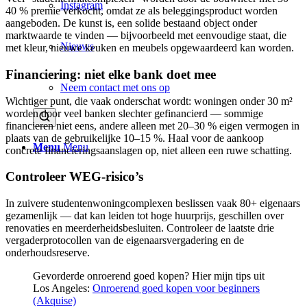
Instagram
40 % premie verkocht, omdat ze als beleggingsproduct worden
aangeboden. De kunst is, een solide bestaand object onder
marktwaarde te vinden — bijvoorbeeld met eenvoudige staat, die
Nieuws
met kleur, nieuwe keuken en meubels opgewaardeerd kan worden.
Financiering: niet elke bank doet mee
Neem contact met ons op
Wichtiger punt, die vaak onderschat wordt: woningen onder 30 m²
worden door veel banken slechter gefinancierd — sommige
financieren niet eens, andere alleen met 20–30 % eigen vermogen in
plaats van de gebruikelijke 10–15 %. Haal voor de aankoop
Menu
Menu
concrete financieringsaanslagen op, niet alleen een ruwe schatting.
Controleer WEG-risico’s
In zuivere studentenwoningcomplexen beslissen vaak 80+ eigenaars
gezamenlijk — dat kan leiden tot hoge huurprijs, geschillen over
renovaties en meerderheidsbesluiten. Controleer de laatste drie
vergaderprotocollen van de eigenaarsvergadering en de
onderhoudsreserve.
Gevorderde onroerend goed kopen? Hier mijn tips uit
Los Angeles:
Onroerend goed kopen voor beginners
(Akquise)