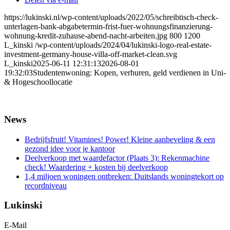
https://lukinski.nl/wp-content/uploads/2022/05/schreibtisch-check-
unterlagen-bank-abgabetermin-frist-fuer-wohnungsfinanzierung-
wohnung-kredit-zuhause-abend-nacht-arbeiten.jpg
800
1200
L_kinski
/wp-content/uploads/2024/04/lukinski-logo-real-estate-
investment-germany-house-villa-off-market-clean.svg
L_kinski
2025-06-11 12:31:13
2026-08-01
19:32:03
Studentenwoning: Kopen, verhuren, geld verdienen in Uni-
& Hogeschoollocatie
News
Bedrijfsfruit! Vitamines! Power! Kleine aanbeveling & een
gezond idee voor je kantoor
Deelverkoop met waardefactor (Plaats 3): Rekenmachine
check! Waardering + kosten bij deelverkoop
1,4 miljoen woningen ontbreken: Duitslands woningtekort op
recordniveau
Lukinski
E-Mail