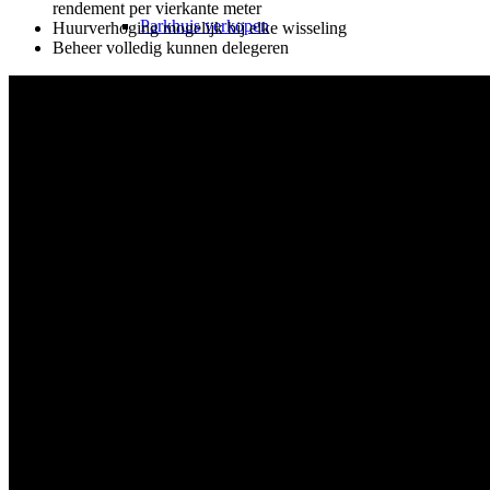
rendement per vierkante meter
Parkhuis verkopen
Huurverhoging mogelijk bij elke wisseling
Beheer volledig kunnen delegeren
Stellplaats verkopen
Gewerbe verkopen
Supermarkt verkopen
Einkaufszentrum verkopen
Lukinski KI
Lukinski
Evaluatie