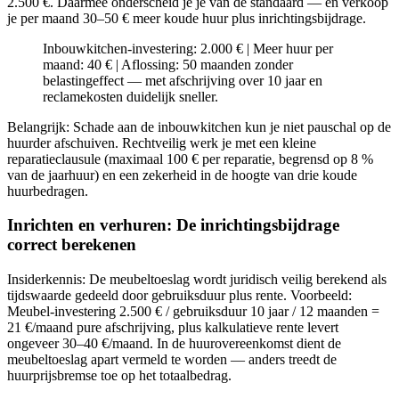
2.500 €. Daarmee onderscheid je je van de standaard — en verkoop
je per maand 30–50 € meer koude huur plus inrichtingsbijdrage.
Inbouwkitchen-investering: 2.000 € | Meer huur per
maand: 40 € | Aflossing: 50 maanden zonder
belastingeffect — met afschrijving over 10 jaar en
reclamekosten duidelijk sneller.
Belangrijk: Schade aan de inbouwkitchen kun je niet pauschal op de
huurder afschuiven. Rechtveilig werk je met een kleine
reparatieclausule (maximaal 100 € per reparatie, begrensd op 8 %
van de jaarhuur) en een zekerheid in de hoogte van drie koude
huurbedragen.
Inrichten en verhuren: De inrichtingsbijdrage
correct berekenen
Insiderkennis: De meubeltoeslag wordt juridisch veilig berekend als
tijdswaarde gedeeld door gebruiksduur plus rente. Voorbeeld:
Meubel-investering 2.500 € / gebruiksduur 10 jaar / 12 maanden =
21 €/maand pure afschrijving, plus kalkulatieve rente levert
ongeveer 30–40 €/maand. In de huurovereenkomst dient de
meubeltoeslag apart vermeld te worden — anders treedt de
huurprijsbremse toe op het totaalbedrag.