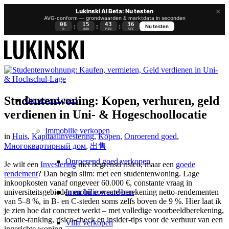
×
Lukinski AI Beta: Nu testen
AVG-conform — grondwaarden & marktdata in seconden
06
15
43
35
:
:
:
Nu testen
D
UUR
MIN
SEC
Studentenwoning: Kopen, verhuren, geld
Onroerend goed
verdienen in Uni- & Hogeschoollocatie
Immobilie verkopen
in
Huis
,
Kapitaalinvestering
,
Kopen
,
Onroerend goed
,
Многоквартирный дом
,
出售
Onroerend goed verkopen
Je wilt een
Investering
met begrensd risico, maar een
goede
rendement
? Dan begin slim: met een studentenwoning. Lage
inkoopkosten vanaf ongeveer 60.000 €, constante vraag in
Immobilie waarderen
universiteitsgebieden en bij correcte berekening netto-rendementen
van 5–8 %, in B- en C-steden soms zelfs boven de 9 %. Hier laat ik
je zien hoe dat concreet werkt – met volledige voorbeeldberekening,
locatie-ranking, risico-check en insider-tips voor de verhuur van een
Villa verkopen
ingerichte woning.