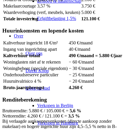
Erfgoed & nalatenschap
Makelaarcourtage 3,57 %
3.750 €
Waardeverhoging (verf, meubels, keuken)
5.000 €
Erfgiftbelasting 1,5%
Totale investering
121.100 €
Huurinkomsten en lopende kosten
Over
Kaltverhuur ingericht 18 €/m²
450 €/maand
Ingang van ingerichting apart
40 €/maand
Over ons
Kaltverhuur totaal
490 €/maand = 5.880 €/jaar
Woninglasten niet af te rekenen
− 60 €/maand
Woningbeheer (speciale eigendom)
− 30 €/maand
Direkt Koop
Onderhoudsreserve particulier
− 25 €/maand
Huuruitvalrisico 4 %
− 20 €/maand
Bruto-jaaropbrengst
4.260 €
Koop na stad
Renditeberekening
Verkopen in Berlijn
Bruttorendite: 5.880 € / 105.000 € =
5,6 %
Nettorendite
: 4.260 € / 121.100 € =
3,5 %
Bij verlaagde aankoopnevenkosten (directe aankoop zonder
Verkopen in Hamburg
makelaar) en hogere ingerichte huur zijn 4,5–5,5 % netto in B-