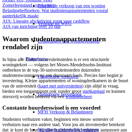
Zomerleegstand voorkomen
Fout bij de verkoop van een woning
Belastinghefboeken: Wat studentenappartementen vooral
aantrekkelijk maakt
AfA: Lineaire afschrijving zorgt voor cashflow
Verkoop uit WEG
AfA van inrichting over 10 jaar
Waarom studentenappartementen
Erfahrungen met woningverkoop
rendabel zijn
Flatgebouw
In bijna alle Duitse universiteitssteden is er een structurele
woningtekort — volgens het Moses-Mendelssohn-Instituut
ontbreken in de top-30-universiteitssteden duizenden
studentenwoningen op een duurzaam basis. Precies hier begint je
Flatgebouw verkopen
investering. Kleine appartementen of woningdeelkamers in de buurt
van de universiteit (
kaart met universiteiten
) zijn altijd in vraag,
bieden een toegangspunt ook zonder groot
startkapitaal
en kunnen
Flatgebouw beoordelen
stressvrij worden beheerd via een
woningbeheer
.
Constante huurderswissel is een voordeel
MFH Verkoop & Belastingen
Studenten verhuizen vaker, beginnen een nieuw semester of
verhuizen naar een andere stad. Voor jou als investeerder betekent
Woningen afzonderlijk verkopen
dat: je kunt de huur bij elke huurderswissel opnieuw aanpassen aan