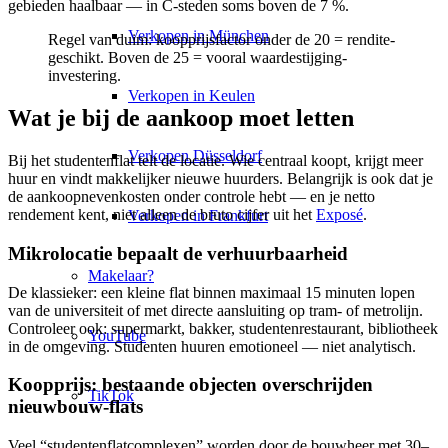
gebieden haalbaar — in C-steden soms boven de 7 %.
Verkopen in München
Regel van duim: koopprijsfactor onder de 20 = rendite-
geschikt. Boven de 25 = vooral waardestijging-
investering.
Verkopen in Keulen
Wat je bij de aankoop moet letten
Verkopen Düsseldorf
Bij het studentenflat telt de locatie. Wie centraal koopt, krijgt meer
huur en vindt makkelijker nieuwe huurders. Belangrijk is ook dat je
de aankoopnevenkosten onder controle hebt — en je netto
rendement kent, niet alleen de bruto cijfer uit het
Exposé
.
Verkopen in Frankfurt
Mikrolocatie bepaalt de verhuurbaarheid
Makelaar?
De klassieker: een kleine flat binnen maximaal 15 minuten lopen
van de universiteit of met directe aansluiting op tram- of metrolijn.
Controleer ook: supermarkt, bakker, studentenrestaurant, bibliotheek
YouTube
in de omgeving. Studenten huuren emotioneel — niet analytisch.
Koopprijs: bestaande objecten overschrijden
TikTok
nieuwbouw-flats
Veel “studentenflatcomplexen” worden door de bouwheer met 30–