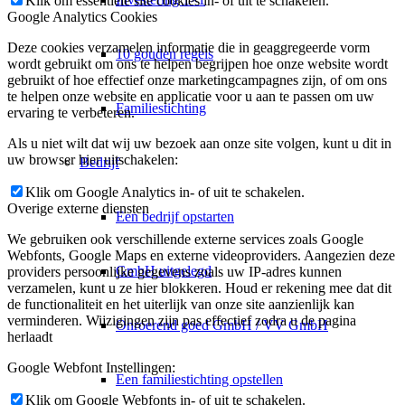
Klik om essentiële site cookies in- of uit te schakelen.
Google Analytics Cookies
Deze cookies verzamelen informatie die in geaggregeerde vorm
10 gouden regels
wordt gebruikt om ons te helpen begrijpen hoe onze website wordt
gebruikt of hoe effectief onze marketingcampagnes zijn, of om ons
te helpen onze website en applicatie voor u aan te passen om uw
Familiestichting
ervaring te verbeteren.
Als u niet wilt dat wij uw bezoek aan onze site volgen, kunt u dit in
uw browser hier uitschakelen:
Bedrijf
Klik om Google Analytics in- of uit te schakelen.
Overige externe diensten
Een bedrijf opstarten
We gebruiken ook verschillende externe services zoals Google
Webfonts, Google Maps en externe videoproviders. Aangezien deze
GmbH uitgelegd
providers persoonlijke gegevens zoals uw IP-adres kunnen
verzamelen, kunt u ze hier blokkeren. Houd er rekening mee dat dit
de functionaliteit en het uiterlijk van onze site aanzienlijk kan
verminderen. Wijzigingen zijn pas effectief zodra u de pagina
Onroerend goed GmbH / VV GmbH
herlaadt
Google Webfont Instellingen:
Een familiestichting opstellen
Klik om Google Webfonts in- of uit te schakelen.