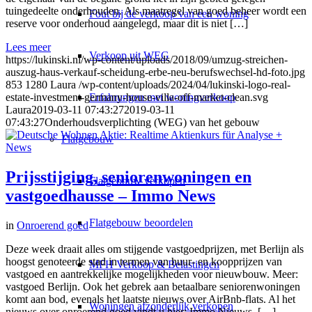
tuingedeelte onderhouden. Als maatregel van goed beheer wordt een
Fout bij de verkoop van een woning
reserve voor onderhoud aangelegd, maar dit is niet […]
Lees meer
Verkoop uit WEG
https://lukinski.nl/wp-content/uploads/2018/09/umzug-streichen-
auszug-haus-verkauf-scheidung-erbe-neu-berufswechsel-hd-foto.jpg
853
1280
Laura
/wp-content/uploads/2024/04/lukinski-logo-real-
Erfahrungen met woningverkoop
estate-investment-germany-house-villa-off-market-clean.svg
Laura
2019-03-11 07:43:27
2019-03-11
07:43:27
Onderhoudsverplichting (WEG) van het gebouw
Flatgebouw
Prijsstijging, seniorenwoningen en
Flatgebouw verkopen
vastgoedhausse – Immo News
Flatgebouw beoordelen
in
Onroerend goed
Deze week draait alles om stijgende vastgoedprijzen, met Berlijn als
hoogst genoteerde stad in termen van huur- en koopprijzen van
MFH Verkoop & Belastingen
vastgoed en aantrekkelijke mogelijkheden voor nieuwbouw. Meer:
vastgoed Berlijn. Ook het gebrek aan betaalbare seniorenwoningen
komt aan bod, evenals het laatste nieuws over AirBnb-flats. Al het
Woningen afzonderlijk verkopen
nieuws over onroerend goed vindt u hier: Immo Nieuws. […]