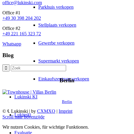
office@lukinski.com
Parkhuis verkopen
Office #1
+49 30 398 204 202
Stellplaats verkopen
Office #2
+49 221 165 323 72
Gewerbe verkopen
Whatsapp
Blog
Supermarkt verkopen
Einkaufszentrum verkopen
Berlin
Lukinski KI
Berlin
© ℄ Lukinski | by
CXMXO
|
Imprint
Lukinski
Scroll naar bovenzijde
Wir nutzen Cookies, für wichtige Funktionen.
Evaluatie