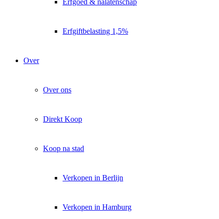
Lukinski Newsletter
Erfgoed & nalatenschap
Exklusive Immobilien-Deals, Off-Market-Angebote und Markt-
Insights direkt ins Postfach.
Erfgiftbelasting 1,5%
Kostenlos abonnieren
Over
Kein Spam. Jederzeit abmeldbar.
Over ons
Direkt Koop
Koop na stad
Verkopen in Berlijn
Verkopen in Hamburg