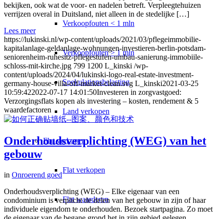
bekijken, ook wat de voor- en nadelen betreft. Verpleegtehuizen
verrijzen overal in Duitsland, niet alleen in de stedelijke […]
Verkoopfouten < 1 mln
Lees meer
https://lukinski.nl/wp-content/uploads/2021/03/pflegeimmobilie-
kapitalanlage-geldanlage-wohnungen-investieren-berlin-potsdam-
Verkoopfouten > 1 mln
seniorenheim-ruhesitz-pflegestufen-umbau-sanierung-immobiile-
schloss-mit-kirche.jpg
799
1200
L_kinski
/wp-
content/uploads/2024/04/lukinski-logo-real-estate-investment-
Spekulationsbelasting
germany-house-villa-off-market-clean.svg
L_kinski
2021-03-25
10:59:42
2022-07-17 14:01:50
Investeren in zorgvastgoed:
Verzorgingsflats kopen als investering – kosten, rendement & 5
waardefactoren
Land verkopen
Onderhoudsverplichting (WEG) van het
Flat
verkopen
gebouw
Flat verkopen
in
Onroerend goed
Onderhoudsverplichting (WEG) – Elke eigenaar van een
Flat waarderen
condominium is verplicht de delen van het gebouw in zijn of haar
individuele eigendom te onderhouden. Bezoek startpagina. Zo moet
de eigenaar van de begane grond het in zijn gebied gelegen