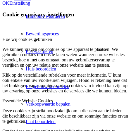
OK
Einstellung
Cookie en privacy instellingen
Immobilie waarderen
Bewertingsproces
Hoe wij cookies gebruiken
We kunnen vragen om cookies op uw apparaat te plaatsen. We
Flat waarderen
gebruiken cookies om ons te laten weten wanneer u onze websites
bezoekt, hoe u met ons omgaat, om uw gebruikerservaring te
verrijken en om uw relatie met onze website aan te passen.
Huis beoordelen
Klik op de verschillende rubrieken voor meer informatie. U kunt
ook enkele van uw voorkeuren wijzigen. Houd er rekening mee dat
het blokkeren van sommige soorten cookies van invloed kan zijn op
Flatgebouw beoordelen
uw ervaring op onze websites en de services die we kunnen bieden.
Essentiële Website Cookies
Verkoopwaarde bepalen
Deze cookies zijn strikt noodzakelijk om u diensten aan te bieden
die beschikbaar zijn via onze website en om sommige functies ervan
te gebruiken.
Laat beoordelen