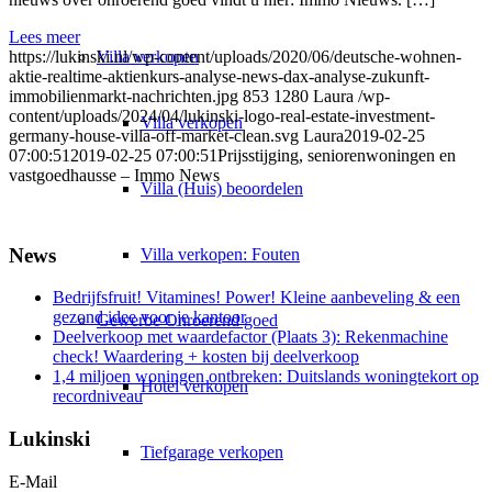
Lees meer
Villa
verkopen
https://lukinski.nl/wp-content/uploads/2020/06/deutsche-wohnen-
aktie-realtime-aktienkurs-analyse-news-dax-analyse-zukunft-
immobilienmarkt-nachrichten.jpg
853
1280
Laura
/wp-
content/uploads/2024/04/lukinski-logo-real-estate-investment-
Villa verkopen
germany-house-villa-off-market-clean.svg
Laura
2019-02-25
07:00:51
2019-02-25 07:00:51
Prijsstijging, seniorenwoningen en
vastgoedhausse – Immo News
Villa (Huis) beoordelen
News
Villa verkopen: Fouten
Bedrijfsfruit! Vitamines! Power! Kleine aanbeveling & een
gezond idee voor je kantoor
Gewerbe
Onroerend goed
Deelverkoop met waardefactor (Plaats 3): Rekenmachine
check! Waardering + kosten bij deelverkoop
1,4 miljoen woningen ontbreken: Duitslands woningtekort op
Hotel verkopen
recordniveau
Lukinski
Tiefgarage verkopen
E-Mail