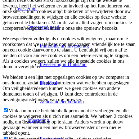
Omdat deze cookies strikt noodzakelijk zijn om de website te
leveren, heeft het weigeren ervan invloed op het functioneren van
Investering
onze site. U kunt cookies altijd blokkeren of verwijderen door uw
browserinstellingen te wijzigen en alle cookies op deze website
geforceerd te blokkeren. Maar dit zal u altijd vragen om cookies te
Onroerend goed
accepteren/weigeren wanneer u onze site opnieuw bezoekt.
We respecteren volledig als u cookies wilt weigeren, maar om te
voorkomen dat we u telkens opnieuw vragen vriendelijk toe te staan
Immobilie als Investering
om een cookie daarvoor op te slaan. U bent altijd vrij om u af te
melden of voor andere cookies om een betere ervaring te krijgen.
Als u cookies weigert, zullen we alle ingestelde cookies in ons
Investering in Duitsland
domein verwijderen.
We bieden u een lijst met opgeslagen cookies op uw computer in
ons domein, zodat u kunt controleren wat we hebben opgeslagen.
Deeldeal
Om veiligheidsredenen kunnen we geen cookies van andere
domeinen tonen of wijzigen. U kunt deze controleren in de
beveiligingsinstellingen van uw browser.
Actieaandelenverkoop
Vink aan om de berichtenbalk permanent te verbergen en alle
cookies te weigeren als u zich niet aanmeldt. We hebben 2 cookies
Investering
nodig om deze instelling op te slaan. Anders wordt u opnieuw
gevraagd wanneer u een nieuw browservenster of een nieuw
tabblad opent.
Investering 1×1