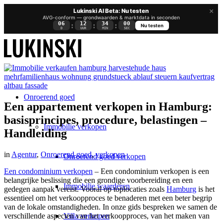
×
Lukinski AI Beta: Nu testen
AVG-conform — grondwaarden & marktdata in seconden
06
12
34
00
:
:
:
Nu testen
D
UUR
MIN
SEC
Onroerend goed
Een appartement verkopen in Hamburg:
basisprincipes, procedure, belastingen –
Immobilie verkopen
Handleiding
in
Agentur
,
Onroerend goed
,
verkopen
Onroerend goed verkopen
Een condominium verkopen
– Een condominium verkopen is een
belangrijke beslissing die een grondige voorbereiding en een
Immobilie waarderen
gedegen aanpak vereist. Vooral op toplocaties zoals
Hamburg
is het
essentieel om het verkoopproces te benaderen met een beter begrip
van de lokale omstandigheden. In onze gids bespreken we samen de
Villa verkopen
verschillende aspecten van het verkoopproces, van het maken van