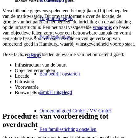
taxatie van het onroerend goed
Verschillende gegevens spelen een belangrijke rol bij het bepalen
van de marktwaarde. Dit omvat informatie over de locatie, de
10 gouden regels
grootte van het pand en het perceel, de inrichting en de aansluiting
op de infrastructuur. Een neutraal vastgestelde
vraagprijs
op basis
van objectieve feiten zorgt voor een betrouwbare aanpak en vormt
Familiestichting
een solide basis voor een succesvolle en veilige verkoop van
onroerend goed in Hamburg, waarbij winstgevendheid voorop staat.
Deze factoren beïnvloeden de waarde van het onroerend goed:
Bedrijf
Infrastructuur van de buurt
Objecten vergelijken
Een bedrijf opstarten
Locatie
Uitrusting
Voorwaarde
GmbH uitgelegd
Bouwmethode
Onroerend goed GmbH / VV GmbH
Procedure: van voorbereiding tot
overdracht
Een familiestichting opstellen
Om de verkoop van je appartement in Hamburg soepel te laten