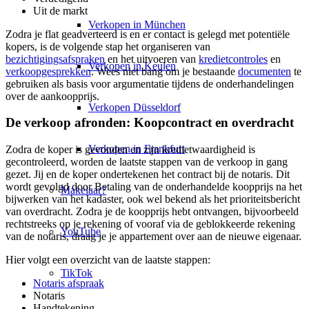
Uit de markt
Verkopen in München
Zodra je flat geadverteerd is en er contact is gelegd met potentiële
kopers, is de volgende stap het organiseren van
bezichtigingsafspraken
en het uitvoeren van
kredietcontroles
en
Verkopen in Keulen
verkoopgesprekken
. Wees niet bang om je bestaande
documenten
te
gebruiken als basis voor argumentatie tijdens de onderhandelingen
over de aankoopprijs.
Verkopen Düsseldorf
De verkoop afronden: Koopcontract en overdracht
Verkopen in Frankfurt
Zodra de koper is gevonden en zijn kredietwaardigheid is
gecontroleerd, worden de laatste stappen van de verkoop in gang
gezet. Jij en de koper ondertekenen het contract bij de notaris. Dit
wordt gevolgd door Betaling van de onderhandelde koopprijs na het
Makelaar?
bijwerken van het kadaster, ook wel bekend als het prioriteitsbericht
van overdracht. Zodra je de koopprijs hebt ontvangen, bijvoorbeeld
rechtstreeks op je rekening of vooraf via de geblokkeerde rekening
YouTube
van de notaris, draag je je appartement over aan de nieuwe eigenaar.
Hier volgt een overzicht van de laatste stappen:
TikTok
Notaris afspraak
Notaris
Handtekening