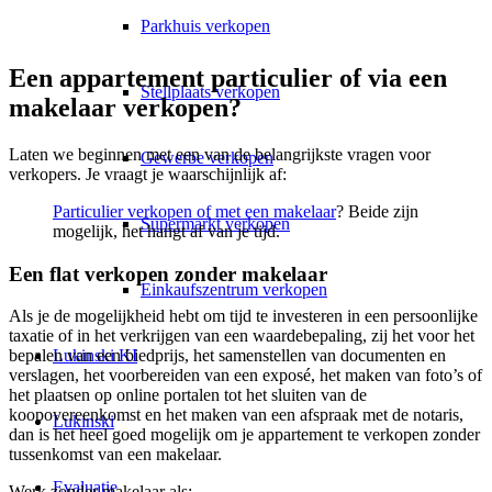
Parkhuis verkopen
Een appartement particulier of via een
Stellplaats verkopen
makelaar verkopen?
Laten we beginnen met een van de belangrijkste vragen voor
Gewerbe verkopen
verkopers. Je vraagt je waarschijnlijk af:
Particulier verkopen of met een makelaar
? Beide zijn
Supermarkt verkopen
mogelijk, het hangt af van je tijd.
Een flat verkopen zonder makelaar
Einkaufszentrum verkopen
Als je de mogelijkheid hebt om tijd te investeren in een persoonlijke
taxatie of in het verkrijgen van een waardebepaling, zij het voor het
Lukinski KI
bepalen van een biedprijs, het samenstellen van documenten en
verslagen, het voorbereiden van een exposé, het maken van foto’s of
het plaatsen op online portalen tot het sluiten van de
koopovereenkomst en het maken van een afspraak met de notaris,
Lukinski
dan is het heel goed mogelijk om je appartement te verkopen zonder
tussenkomst van een makelaar.
Evaluatie
Werk zonder makelaar als: