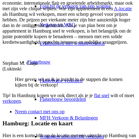
economie, internationale flair en groeiende arbeidsmarkt, maar ook
Fout bij de verkoop van een woning
met zijn vele chique wijken. Wie zijn appartement in een
A-locatie
als Hamburg wil verkopen, moet een scherp gevoel voor prijzen
hebben. De prijzen per vierkante meter zijn hier aanzienlijk hoger
Verkoop uit WEG
dan in de omliggende gebieden. Als je van plan bent om je
appartement in Hamburg snel te verkopen, is het belangrijk om de
juiste potentiële kopers te benaderen – mensen met een solide
kredietwaardigheid, oprechte interesse en redelijke vraagprijzen.
Erfahrungen met woningverkoop
Flatgebouw
Stephan M. Czaja
(Lukinski
Hier geven wij en ik je inzicht in de stappen die komen
Flatgebouw verkopen
kijken bij de verkoop!
Tip! In Hamburg kopen we ook direct als je je
flat snel
wilt of moet
Flatgebouw beoordelen
verkopen
.
Neem contact met ons op
MFH Verkoop & Belastingen
Hamburg: Locatie en kaart
Hier is een korte blik op de locatie met een uitzicht op Hamburg van
Woningen afzonderlijk verkopen