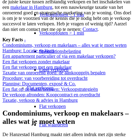
de juiste keuze tussen zelfstandig verkopen en het inschakelen van
een
makelaar in Hamburg
, tot een nauwkeurige taxatie van het
onroerend goed en strategische marketing van je woning. Ons doel
Verkoopfouten < 1 mln
is om je te voorzien van de kennis die je nodig hebt om je verkoop
succesvol te laten verlopen. Heb je vragen of weinig tijd? Aarzel
dan niet om contact met me op te nemen:
Contact
.
Verkoopfouten > 1 mln
Key Facts
-
Condominiums, verkoop en makelaars – alles wat je moet weten
Hamburg: Locatie en kaart
Spekulationsbelasting
Een appartement particulier of via een makelaar verkopen?
Een flat verkopen zonder makelaar
Een flat verkopen met een makelaar
Land verkopen
Taxatie van onroerend goed: de aankoopprijs bepalen
Procedure: van voorbereiding tot overdracht
Planning: Documenten, exposé & Co.
Flat
verkopen
Een flat op de markt brengen: Verkoopstrategieën
De verkoop afronden: Koopcontract en overdracht
Taxatie, verkoop & advies in Hamburg
Flat verkopen
Condominiums, verkoop en makelaars –
alles wat je moet weten
Flat waarderen
De Hanzestad Hamburg maakt niet alleen indruk met zijn sterke