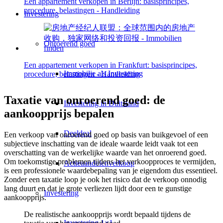
Een appartement verkopen in Berlijn: basisprincipes,
procedure, belastingen - Handleiding
Investering
Onroerend goed
Een appartement verkopen in Frankfurt: basisprincipes,
Immobilie als Investering
procedure, belastingen - Handleiding
Taxatie van onroerend goed: de
Investering in Duitsland
aankoopprijs bepalen
Deeldeal
Een verkoop van onroerend goed op basis van buikgevoel of een
subjectieve inschatting van de ideale waarde leidt vaak tot een
overschatting van de werkelijke waarde van het onroerend goed.
Om toekomstige problemen tijdens het verkoopproces te vermijden,
Actieaandelenverkoop
is een professionele waardebepaling van je eigendom dus essentieel.
Zonder een taxatie loop je ook het risico dat de verkoop onnodig
lang duurt en dat je grote verliezen lijdt door een te gunstige
Investering
aankoopprijs.
De realistische aankoopprijs wordt bepaald tijdens de
Investering 1×1