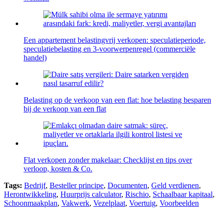
Een appartement belastingvrij verkopen: speculatieperiode,
speculatiebelasting en 3-voorwerpenregel (commerciële
handel)
Belasting op de verkoop van een flat: hoe belasting besparen
bij de verkoop van een flat
Flat verkopen zonder makelaar: Checklijst en tips over
verloop, kosten & Co.
Tags:
Bedrijf
,
Besteller principe
,
Documenten
,
Geld verdienen
,
Herontwikkeling
,
Huurprijs calculator
,
Rischio
,
Schaalbaar kapitaal
,
Schoonmaakplan
,
Vakwerk
,
Vezelplaat
,
Voertuig
,
Voorbeelden