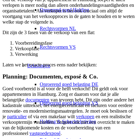
verlopen is meer nodig dan alleen onderhandelingsvaardigheden en
Onroerend goed Holding
organisatietalent. Als verkoper is het ook cruciaal om altijd de
voortgang van het verkoopproces in de gaten te houden en te weten
welke stap de volgende is.
Rechtsvormen NL
Dit zijn de 3 fasen van de verkoop van een flat:
Voorbereidingsfase
Rechtsvormen VS
Verkoopfase
Verwerking
Laten we het exacte proces eens nader bekijken:
Belastingen
Planning: Documenten, exposé & Co.
Onroerend goed belasting DE
Goed voorbereid is al voor de helft verkocht! Dit geldt ook voor
appartementen in Hamburg. Zorg er daarom voor dat je alle
belangrijke
documenten
van tevoren hebt. Dit zijn onder andere het
Onroerend goed belasting VS
kadastrale uittreksel,
het energiecertificaat
en facturen voor eerdere
renovatie- en moderniseringsmaatregelen. Je moet ook beslissen of
je
particulier
of via een makelaar wilt
verkopen
en een realistische
Holding & Schachtelprivileg
verkooptermijn vaststellen. Vergeet ook niet een overzicht te maken
van de bijkomende kosten en de voorbereiding van een
professioneel
vastgoedexposé
.