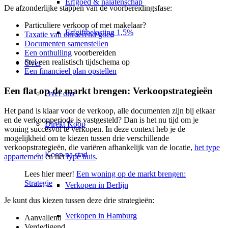
Erfgoed & nalatenschap
De afzonderlijke stappen van de voorbereidingsfase:
Particuliere verkoop of met makelaar?
Erfgiftbelasting 1,5%
Taxatie van onroerend goed
Documenten samenstellen
Een onthulling
voorbereiden
Stel een realistisch tijdschema op
Over
Een financieel plan opstellen
Een flat op de markt brengen: Verkoopstrategieën
Over ons
Het pand is klaar voor de verkoop, alle documenten zijn bij elkaar
en de verkoopperiode is vastgesteld? Dan is het nu tijd om je
Direkt Koop
woning succesvol te verkopen. In deze context heb je de
mogelijkheid om te kiezen tussen drie verschillende
verkoopstrategieën, die variëren afhankelijk van de locatie,
het type
Koop na stad
appartement
en het
type huis
.
Lees hier meer!
Een woning op de markt brengen:
Strategie
Verkopen in Berlijn
Je kunt dus kiezen tussen deze drie strategieën:
Verkopen in Hamburg
Aanvallend
Verdedigend