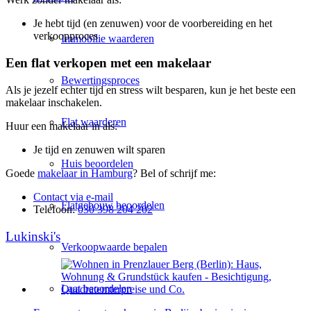
Je hebt tijd (en zenuwen) voor de voorbereiding en het
verkoopproces
Immobilie waarderen
Een flat verkopen met een makelaar
Bewertingsproces
Als je jezelf echter tijd en stress wilt besparen, kun je het beste een
makelaar inschakelen.
Flat waarderen
Huur een makelaar in als:
Je tijd en zenuwen wilt sparen
Huis beoordelen
Goede
makelaar in Hamburg
? Bel of schrijf me:
Contact via e-mail
Flatgebouw beoordelen
Telefoon:
030 398 204 202
Lukinski's
Verkoopwaarde bepalen
Laat beoordelen