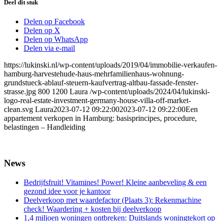
Deel dit stuk
Delen op Facebook
Delen op X
Delen op WhatsApp
Delen via e-mail
https://lukinski.nl/wp-content/uploads/2019/04/immobilie-verkaufen-
hamburg-harvestehude-haus-mehrfamilienhaus-wohnung-
grundstueck-ablauf-steuern-kaufvertrag-altbau-fassade-fenster-
strasse.jpg
800
1200
Laura
/wp-content/uploads/2024/04/lukinski-
logo-real-estate-investment-germany-house-villa-off-market-
clean.svg
Laura
2023-07-12 09:22:00
2023-07-12 09:22:00
Een
appartement verkopen in Hamburg: basisprincipes, procedure,
belastingen – Handleiding
News
Bedrijfsfruit! Vitamines! Power! Kleine aanbeveling & een
gezond idee voor je kantoor
Deelverkoop met waardefactor (Plaats 3): Rekenmachine
check! Waardering + kosten bij deelverkoop
1,4 miljoen woningen ontbreken: Duitslands woningtekort op