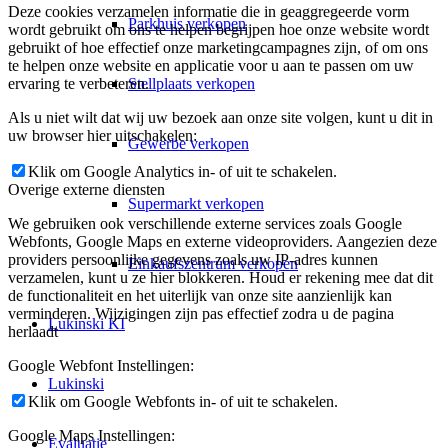
Deze cookies verzamelen informatie die in geaggregeerde vorm
Parkhuis verkopen
wordt gebruikt om ons te helpen begrijpen hoe onze website wordt
gebruikt of hoe effectief onze marketingcampagnes zijn, of om ons
te helpen onze website en applicatie voor u aan te passen om uw
Stellplaats verkopen
ervaring te verbeteren.
Als u niet wilt dat wij uw bezoek aan onze site volgen, kunt u dit in
uw browser hier uitschakelen:
Gewerbe verkopen
Klik om Google Analytics in- of uit te schakelen.
Overige externe diensten
Supermarkt verkopen
We gebruiken ook verschillende externe services zoals Google
Webfonts, Google Maps en externe videoproviders. Aangezien deze
providers persoonlijke gegevens zoals uw IP-adres kunnen
Einkaufszentrum verkopen
verzamelen, kunt u ze hier blokkeren. Houd er rekening mee dat dit
de functionaliteit en het uiterlijk van onze site aanzienlijk kan
verminderen. Wijzigingen zijn pas effectief zodra u de pagina
Lukinski KI
herlaadt
Google Webfont Instellingen:
Lukinski
Klik om Google Webfonts in- of uit te schakelen.
Google Maps Instellingen:
Evaluatie