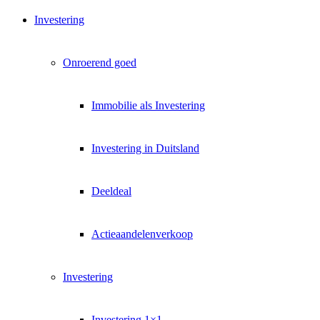
Exklusive Immobilien-Deals, Off-Market-Angebote und Markt-
Insights direkt ins Postfach.
Investering
Kostenlos abonnieren
Onroerend goed
Kein Spam. Jederzeit abmeldbar.
Immobilie als Investering
Investering in Duitsland
Deeldeal
Actieaandelenverkoop
Investering
Investering 1×1