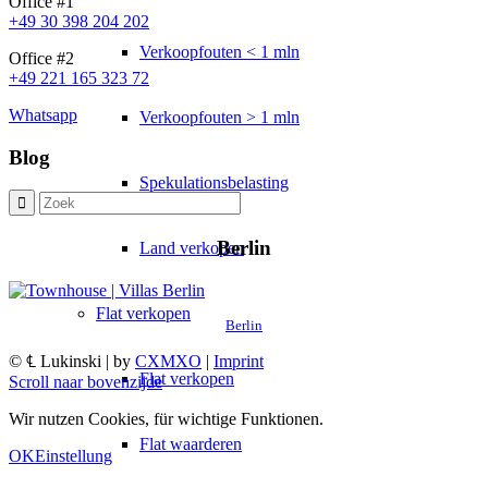
Office #1
+49 30 398 204 202
Verkoopfouten < 1 mln
Office #2
+49 221 165 323 72
Whatsapp
Verkoopfouten > 1 mln
Blog
Spekulationsbelasting
Berlin
Land verkopen
Flat
verkopen
Berlin
© ℄ Lukinski | by
CXMXO
|
Imprint
Flat verkopen
Scroll naar bovenzijde
Wir nutzen Cookies, für wichtige Funktionen.
Flat waarderen
OK
Einstellung