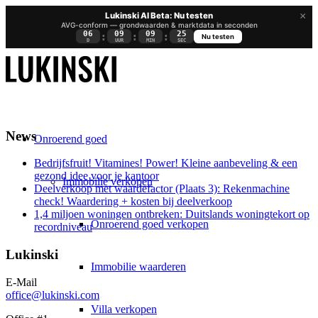
×
Lukinski AI Beta: Nu testen
AVG-conform — grondwaarden & marktdata in seconden
06
09
09
25
:
:
:
Nu testen
D
UUR
MIN
SEC
News
Onroerend goed
Bedrijfsfruit! Vitamines! Power! Kleine aanbeveling & een
gezond idee voor je kantoor
Immobilie verkopen
Deelverkoop met waardefactor (Plaats 3): Rekenmachine
check! Waardering + kosten bij deelverkoop
1,4 miljoen woningen ontbreken: Duitslands woningtekort op
Onroerend goed verkopen
recordniveau
Lukinski
Immobilie waarderen
E-Mail
office@lukinski.com
Villa verkopen