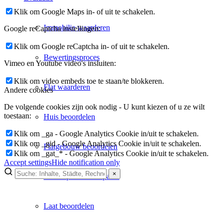
Klik om Google Maps in- of uit te schakelen.
Immobilie waarderen
Google reCaptcha instellingen:
Klik om Google reCaptcha in- of uit te schakelen.
Bewertingsproces
Vimeo en Youtube video's insluiten:
Klik om video embeds toe te staan/te blokkeren.
Flat waarderen
Andere cookies
De volgende cookies zijn ook nodig - U kunt kiezen of u ze wilt
toestaan:
Huis beoordelen
Klik om _ga - Google Analytics Cookie in/uit te schakelen.
Klik om _gid - Google Analytics Cookie in/uit te schakelen.
Flatgebouw beoordelen
Klik om _gat_* - Google Analytics Cookie in/uit te schakelen.
Accept settings
Hide notification only
×
Verkoopwaarde bepalen
×
Lukinski Newsletter
Laat beoordelen