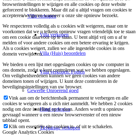
browserinstellingen te wijzigen en alle cookies op deze website
geforceerd te blokkeren. Maar dit zal u altijd vragen om cookies te
accepteren/weigeren wanneer u onze site opnieuw bezoekt.
Villa
verkopen
We respecteren volledig als u cookies wilt weigeren, maar om te
voorkomen dat we u telkens opnieuw vragen vriendelijk toe te staan
Villa verkopen
om een cookie daarvoor op te slaan. U bent altijd vrij om u af te
melden of voor andere cookies om een betere ervaring te krijgen.
Als u cookies weigert, zullen we alle ingestelde cookies in ons
Villa (Huis) beoordelen
domein verwijderen.
We bieden u een lijst met opgeslagen cookies op uw computer in
ons domein, zodat u kunt controleren wat we hebben opgeslagen.
Villa verkopen: Fouten
Om veiligheidsredenen kunnen we geen cookies van andere
domeinen tonen of wijzigen. U kunt deze controleren in de
beveiligingsinstellingen van uw browser.
Gewerbe
Onroerend goed
Vink aan om de berichtenbalk permanent te verbergen en alle
cookies te weigeren als u zich niet aanmeldt. We hebben 2 cookies
Hotel verkopen
nodig om deze instelling op te slaan. Anders wordt u opnieuw
gevraagd wanneer u een nieuw browservenster of een nieuw
tabblad opent.
Klik om essentiële site cookies in- of uit te schakelen.
Tiefgarage verkopen
Google Analytics Cookies