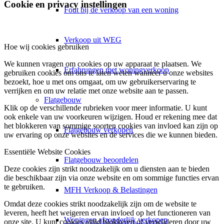
Cookie en privacy instellingen
Fout bij de verkoop van een woning
Verkoop uit WEG
Hoe wij cookies gebruiken
We kunnen vragen om cookies op uw apparaat te plaatsen. We
Erfahrungen met woningverkoop
gebruiken cookies om ons te laten weten wanneer u onze websites
bezoekt, hoe u met ons omgaat, om uw gebruikerservaring te
verrijken en om uw relatie met onze website aan te passen.
Flatgebouw
Klik op de verschillende rubrieken voor meer informatie. U kunt
ook enkele van uw voorkeuren wijzigen. Houd er rekening mee dat
het blokkeren van sommige soorten cookies van invloed kan zijn op
Flatgebouw verkopen
uw ervaring op onze websites en de services die we kunnen bieden.
Essentiële Website Cookies
Flatgebouw beoordelen
Deze cookies zijn strikt noodzakelijk om u diensten aan te bieden
die beschikbaar zijn via onze website en om sommige functies ervan
te gebruiken.
MFH Verkoop & Belastingen
Omdat deze cookies strikt noodzakelijk zijn om de website te
leveren, heeft het weigeren ervan invloed op het functioneren van
Woningen afzonderlijk verkopen
onze site. U kunt cookies altijd blokkeren of verwijderen door uw