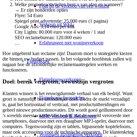
Welke promotieactiviteiten bent u van plan en wanneer?
Fout bij de verkoop van een woning
→ Er zijn honderden opties
Flyer: 54 Euro
Spiegel print advertentie: 25.000 euro (1 pagina)
Verkoop uit WEG
Google Ads: 3,14 euro per klik
City Lights: 80.000 euro voor 4 weken / 1 stad
SEO reclamebureau: 120.000 euro
Erfahrungen met woningverkoop
…
Hoe uitgebreid kan reclame zijn! Daarom moet u strategieën kiezen
die binnen uw budget passen. In het volgende hoofdstuk zullen wij
Flatgebouw
nagaan hoe de afzonderlijke reclamemaatregelen werken en
functioneren.
Flatgebouw verkopen
Doel: bereik vergroten, bewustzijn vergroten
Klanten winnen is het eeuwigdurende verhaal van elk bedrijf. Want
Flatgebouw beoordelen
groei is natuurlijk het uiteindelijke doel. Zodra de markt verzadigd
is, gaat het horizontaal of verticaal, met productuitbreidingen en
geheel nieuwe productinnovaties. Dit wordt goed geïllustreerd door
’s werelds meest waardevolle bedrijf, dat de wereld veroverde met
MFH Verkoop & Belastingen
smartphones, daarvoor met een draagbare MP3-speler, daarvoor met
computers. Tegenwoordig zijn er tablets, bijpassende koptelefoons,
maar ook accessoires voor de technische apparaten. De klantenkring
Woningen afzonderlijk verkopen