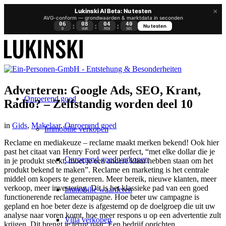
×
Lukinski AI Beta: Nu testen
AVG-conform — grondwaarden & marktdata in seconden
06
08
04
39
:
:
:
Nu testen
D
UUR
MIN
SEC
Adverteren: Google Ads, SEO, Krant,
Onroerend goed
Radio? – Zelfstandig worden deel 10
in
Gids
,
Makelaar
,
Onroerend goed
Immobilie verkopen
Reclame en mediakeuze – reclame maakt merken bekend! Ook hier
past het citaat van Henry Ford weer perfect, “met elke dollar die je
Onroerend goed verkopen
in je produkt steekt, moet je een andere klaar hebben staan om het
produkt bekend te maken”. Reclame en marketing is het centrale
middel om kopers te genereren. Meer bereik, nieuwe klanten, meer
verkoop, meer investering. Dit is het klassieke pad van een goed
Immobilie waarderen
functionerende reclamecampagne. Hoe beter uw campagne is
gepland en hoe beter deze is afgestemd op de doelgroep die uit uw
analyse naar voren komt, hoe meer respons u op een advertentie zult
Villa verkopen
krijgen. Dit brengt je terug naar:
Een bedrijf oprichten
.