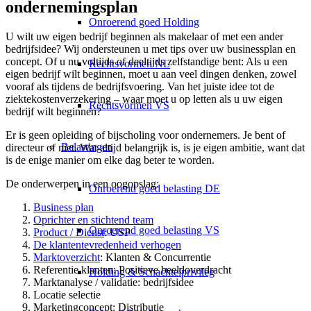
ondernemingsplan
Onroerend goed Holding
U wilt uw eigen bedrijf beginnen als makelaar of met een ander
bedrijfsidee? Wij ondersteunen u met tips over uw businessplan en
concept. Of u nu voltijds of deeltijds zelfstandige bent: Als u een
Rechtsvormen NL
eigen bedrijf wilt beginnen, moet u aan veel dingen denken, zowel
vooraf als tijdens de bedrijfsvoering. Van het juiste idee tot de
ziektekostenverzekering – waar moet u op letten als u uw eigen
Rechtsvormen VS
bedrijf wilt beginnen?
Er is geen opleiding of bijscholing voor ondernemers. Je bent of
Belastingen
directeur of niet. Wat altijd belangrijk is, is je eigen ambitie, want dat
is de enige manier om elke dag beter te worden.
De onderwerpen in een oogopslag:
Onroerend goed belasting DE
Business plan
Oprichter en stichtend team
Onroerend goed belasting VS
Product / Dienst
: USP
De klantentevredenheid verhogen
Marktoverzicht
: Klanten & Concurrentie
Referentie klanten
: Positieve beeldoverdracht
Holding & Schachtelprivileg
Marktanalyse / validatie
: bedrijfsidee
Locatie selectie
Marketingconcept
: Distributie