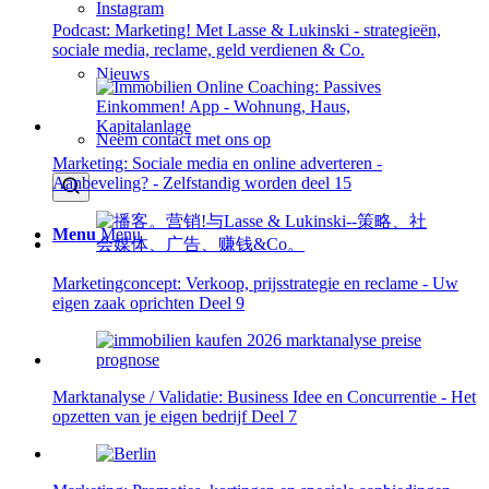
Instagram
Podcast: Marketing! Met Lasse & Lukinski - strategieën,
sociale media, reclame, geld verdienen & Co.
Nieuws
Neem contact met ons op
Marketing: Sociale media en online adverteren -
Aanbeveling? - Zelfstandig worden deel 15
Menu
Menu
Marketingconcept: Verkoop, prijsstrategie en reclame - Uw
eigen zaak oprichten Deel 9
Marktanalyse / Validatie: Business Idee en Concurrentie - Het
opzetten van je eigen bedrijf Deel 7