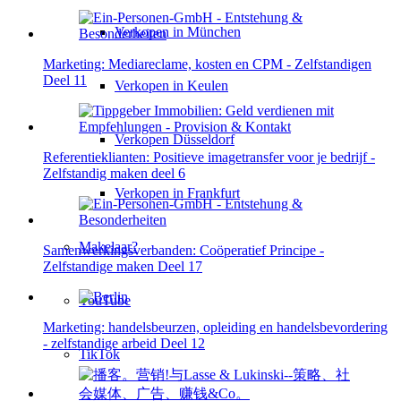
Verkopen in München
Marketing: Mediareclame, kosten en CPM - Zelfstandigen
Deel 11
Verkopen in Keulen
Verkopen Düsseldorf
Referentieklianten: Positieve imagetransfer voor je bedrijf -
Zelfstandig maken deel 6
Verkopen in Frankfurt
Makelaar?
Samenwerkingsverbanden: Coöperatief Principe -
Zelfstandige maken Deel 17
YouTube
Marketing: handelsbeurzen, opleiding en handelsbevordering
- zelfstandige arbeid Deel 12
TikTok