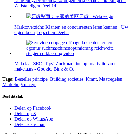
Marketing: Promoties, kortingen en speciale aanbiedingen -
Zelfstandigen Deel 14
Marktoverzicht: Klanten en concurrenten leren kennen - Uw
eigen bedrijf opzetten Deel 5
Makelaar SEO: Tips! Zoekmachine optimalisatie voor
makelaars - Google, Bing & Co.
Tags:
Besteller principe
,
Building societies
,
Krant
,
Maatregelen
,
Marketingconcept
Deel dit stuk
Delen op Facebook
Delen op X
Delen op WhatsApp
Delen via e-mail