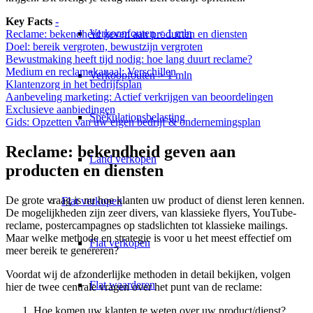
Key Facts
-
Verkoopfouten < 1 mln
Reclame: bekendheid geven aan producten en diensten
Doel: bereik vergroten, bewustzijn vergroten
Bewustmaking heeft tijd nodig: hoe lang duurt reclame?
Medium en reclamekanaal: Verschillen
Verkoopfouten > 1 mln
Klantenzorg in het bedrijfsplan
Aanbeveling marketing: Actief verkrijgen van beoordelingen
Exclusieve aanbiedingen
Spekulationsbelasting
Gids: Opzetten van uw eigen bedrijf & ondernemingsplan
Reclame: bekendheid geven aan
Land verkopen
producten en diensten
De grote vraag is nu hoe klanten uw product of dienst leren kennen.
Flat
verkopen
De mogelijkheden zijn zeer divers, van klassieke flyers, YouTube-
reclame, postercampagnes op stadslichten tot klassieke mailings.
Maar welke methode en strategie is voor u het meest effectief om
Flat verkopen
meer bereik te genereren?
Voordat wij de afzonderlijke methoden in detail bekijken, volgen
Flat waarderen
hier de twee centrale vragen over het punt van de reclame:
Hoe komen uw klanten te weten over uw product/dienst?