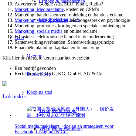
Erfgoed & nalatenschap
Adverteren: Google Ads, SEO, Krant, Radio?
Marketing: Mediareclame
, kosten en CPM’s
Marketing: handelsbeurzen
, opleiding en handelsreclame
Erfgiftbelasting 1,5%
Marketing: verkoopspraatje
, telefoongesprek en psychologie
Marketing: promoties
, kortingen en speciale aanbiedingen
Marketing: sociale media
en online reclame
E-business
: elektronische handel in de onderneming
Over
Samenwerkingsverbanden
: Samenwerkingsprincipe
Financiële planning
: kapitaal en financiering
Over ons
Klik hier om terug te keren naar het overzicht:
Een bedrijf gevonden
Rechtsvormen
: OHG, KG, GmbH, AG & Co.
Direkt Koop
Koop na stad
Lukinski's
Verkopen in Berlijn
Social media makelaars - doelen en strategieën voor
Verkopen in Hamburg
Facebook, Instagram & Co.