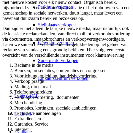
met nieuwe kosten voor elk nieuw contact. Organisch bereik,
Parkhuis verkopen
bijvoorbeeld via zoekmachineoptimalisatie of het opbouwen van een
gemeenschap in sociale netwerken, duurt langer, maar levert een
navenant duurzaam bereik en bezoekers op.
Stellplaats verkopen
Dan zijn er niet alleen de talrijke nieuwe media, maar natuurlijk ook
de klassieke reclamekanalen, van direct mail tot verkoopbevordering
via documenten, imagobrochures en verkoopvertegenwoordigers.
Gewerbe verkopen
Laten we samen de verschillende mogelijkheden op het gebied van
reclame van vandaag eens grondig bekijken. Hier volgt een eerste
overzicht van de verschillende instrumenten voor klantenwerving:
Supermarkt verkopen
Reclame in de media
Beurzen, presentaties, conferenties en congressen
Voorlichting, opleiding, handelsbevordering
Einkaufszentrum verkopen
Verkoop praatje
Mailing, direct mail
Telefoongesprekken
Lukinski KI
Verkoopbevordering, -documenten
Merchandising
Promoties, kortingen, speciale aanbiedingen
Exclusieve aanbiedingen
Lukinski
Extra diensten
Garanties, Service
Internet
Evaluatie