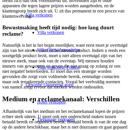
breidt zich dan ook voortdurend uit. Bovendien zijn er oude
apparaten die tegen lagere prijzen worden aangeboden, en de
klantengroep breidt zich uit. U zit dus permanent in een proces van
Villa
verkopen
klantenwerving.
Bewustmaking heeft tijd nodig: hoe lang duurt
Villa verkopen
reclame?
Natuurlijk is het in het begin moeilijker, want eerst moet je overtuigd
Villa (Huis) beoordelen
zijn van het nieuwe merk of het nieuwe product. Indien u reeds een
soortgelijk product bezit, moet u niet alleen overtuigd zijn van het
nieuwe merk, maar ook van de overstap. Wij mensen houden
immers van gewoonten en geven die niet graag op zolang ze ons
Villa verkopen: Fouten
niet negatief beïnvloeden. Er moet dus een strategie worden
gevonden die zorgt voor voldoende bereik, eenmalige contacten
maar ook terugkerende contacten. Vooral het veelvuldig noemen
Gewerbe
Onroerend goed
van namen zorgt ervoor dat merken worden onthouden.
Medium en reclamekanaal: Verschillen
Hotel verkopen
Afhankelijk van het medium en het reclamekanaal lopen de prijzen
echter sterk uiteen. U moet ook een onderscheid maken tussen
Tiefgarage verkopen
betaald bereik en organisch bereik. Betaald bereik is van de ene dag
op de andere beschikbaar, maar het is niet duurzaam en gaat gepaard