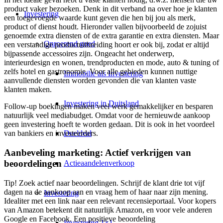
product vaker bezoeken. Denk in dit verband na over hoe je klanten
Investering
een toegevoegde waarde kunt geven die hen bij jou als merk,
product of dienst houdt. Hieronder vallen bijvoorbeeld de zojuist
genoemde extra diensten of de extra garantie en extra diensten. Maar
Onroerend goed
een verstandige productuitbreiding hoort er ook bij, zodat er altijd
bijpassende accessoires zijn. Ongeacht het onderwerp,
interieurdesign en wonen, trendproducten en mode, auto & tuning of
zelfs hotel en gastronomie. Voor alle gebieden kunnen nuttige
Immobilie als Investering
aanvullende diensten worden gevonden die van klanten vaste
klanten maken.
Investering in Duitsland
Follow-up boekingen maken veel werk gemakkelijker en besparen
natuurlijk veel mediabudget. Omdat voor de hernieuwde aankoop
geen investering hoeft te worden gedaan. Dit is ook in het voordeel
Deeldeal
van bankiers en investeerders.
Aanbeveling marketing: Actief verkrijgen van
beoordelingen
Actieaandelenverkoop
Tip! Zoek actief naar beoordelingen. Schrijf de klant drie tot vijf
dagen na de aankoop aan en vraag hem of haar naar zijn mening.
Investering
Idealiter met een link naar een relevant recensieportaal. Voor kopers
van Amazon betekent dit natuurlijk Amazon, en voor vele anderen
Google en Facebook. Een positieve beoordeling
Investering 1×1