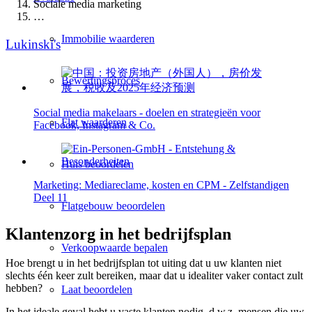
Sociale media marketing
…
Immobilie waarderen
Lukinski's
Bewertingsproces
Social media makelaars - doelen en strategieën voor
Flat waarderen
Facebook, Instagram & Co.
Huis beoordelen
Marketing: Mediareclame, kosten en CPM - Zelfstandigen
Deel 11
Flatgebouw beoordelen
Klantenzorg in het bedrijfsplan
Verkoopwaarde bepalen
Hoe brengt u in het bedrijfsplan tot uiting dat u uw klanten niet
slechts één keer zult bereiken, maar dat u idealiter vaker contact zult
hebben?
Laat beoordelen
In het ideale geval hebt u vaste klanten nodig, d.w.z. mensen die uw