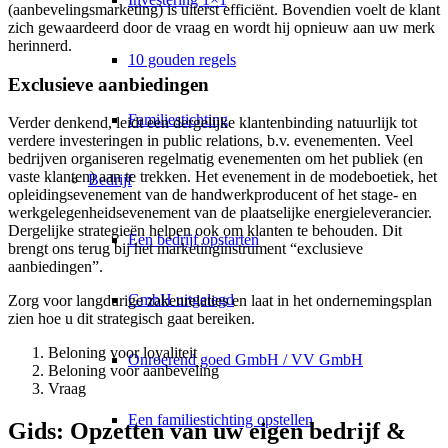
(aanbevelingsmarketing) is uiterst efficiënt. Bovendien voelt de klant
zich gewaardeerd door de vraag en wordt hij opnieuw aan uw merk
herinnerd.
10 gouden regels
Exclusieve aanbiedingen
Familiestichting
Verder denkend, leidt een dergelijke klantenbinding natuurlijk tot
verdere investeringen in public relations, b.v. evenementen. Veel
bedrijven organiseren regelmatig evenementen om het publiek (en
vaste klanten) aan te trekken. Het evenement in de modeboetiek, het
Bedrijf
opleidingsevenement van de handwerkproducent of het stage- en
werkgelegenheidsevenement van de plaatselijke energieleverancier.
Dergelijke strategieën helpen ook om klanten te behouden. Dit
Een bedrijf opstarten
brengt ons terug bij het marketinginstrument “exclusieve
aanbiedingen”.
GmbH uitgelegd
Zorg voor langdurige zakenrelaties en laat in het ondernemingsplan
zien hoe u dit strategisch gaat bereiken.
Beloning voor loyaliteit
Onroerend goed GmbH / VV GmbH
Beloning voor aanbeveling
Vraag
Een familiestichting opstellen
Gids: Opzetten van uw eigen bedrijf &