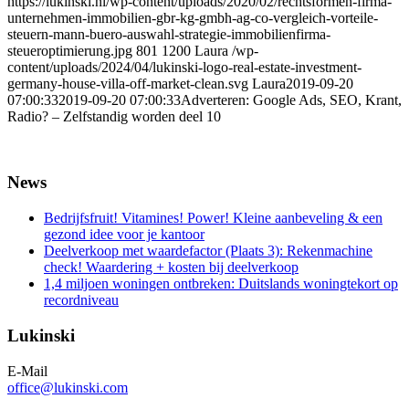
https://lukinski.nl/wp-content/uploads/2020/02/rechtsformen-firma-
unternehmen-immobilien-gbr-kg-gmbh-ag-co-vergleich-vorteile-
steuern-mann-buero-auswahl-strategie-immobilienfirma-
steueroptimierung.jpg
801
1200
Laura
/wp-
content/uploads/2024/04/lukinski-logo-real-estate-investment-
germany-house-villa-off-market-clean.svg
Laura
2019-09-20
07:00:33
2019-09-20 07:00:33
Adverteren: Google Ads, SEO, Krant,
Radio? – Zelfstandig worden deel 10
News
Bedrijfsfruit! Vitamines! Power! Kleine aanbeveling & een
gezond idee voor je kantoor
Deelverkoop met waardefactor (Plaats 3): Rekenmachine
check! Waardering + kosten bij deelverkoop
1,4 miljoen woningen ontbreken: Duitslands woningtekort op
recordniveau
Lukinski
E-Mail
office@lukinski.com