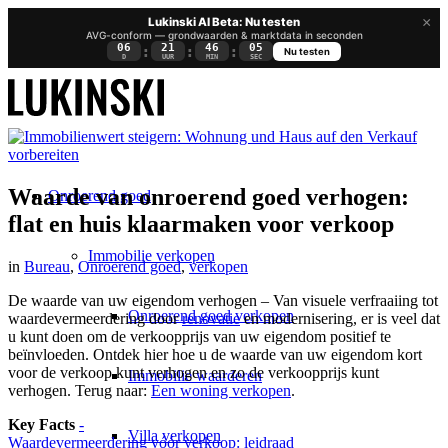
×
Lukinski AI Beta: Nu testen
AVG-conform — grondwaarden & marktdata in seconden
06
21
46
05
:
:
:
Nu testen
D
UUR
MIN
SEC
Waarde van onroerend goed verhogen:
Onroerend goed
flat en huis klaarmaken voor verkoop
Immobilie verkopen
in
Bureau
,
Onroerend goed
,
verkopen
De waarde van uw eigendom verhogen – Van visuele verfraaiing tot
Onroerend goed verkopen
waardevermeerdering door
renovatie
en modernisering, er is veel dat
u kunt doen om de verkoopprijs van uw eigendom positief te
beïnvloeden. Ontdek hier hoe u de waarde van uw eigendom kort
voor de verkoop kunt verhogen en zo de verkoopprijs kunt
Immobilie waarderen
verhogen. Terug naar:
Een woning verkopen
.
Key Facts
-
Villa verkopen
Waardevermeerdering vóór verkoop: leidraad