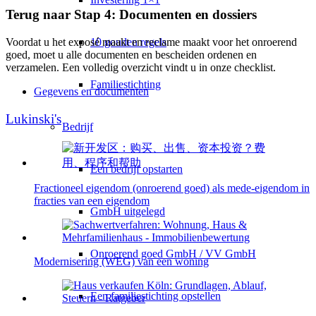
Terug naar Stap 4: Documenten en dossiers
10 gouden regels
Voordat u het exposé maakt en reclame maakt voor het onroerend
goed, moet u alle documenten en bescheiden ordenen en
verzamelen. Een volledig overzicht vindt u in onze checklist.
Familiestichting
Gegevens en documenten
Lukinski's
Bedrijf
Een bedrijf opstarten
Fractioneel eigendom (onroerend goed) als mede-eigendom in
fracties van een eigendom
GmbH uitgelegd
Onroerend goed GmbH / VV GmbH
Modernisering (WEG) van een woning
Een familiestichting opstellen