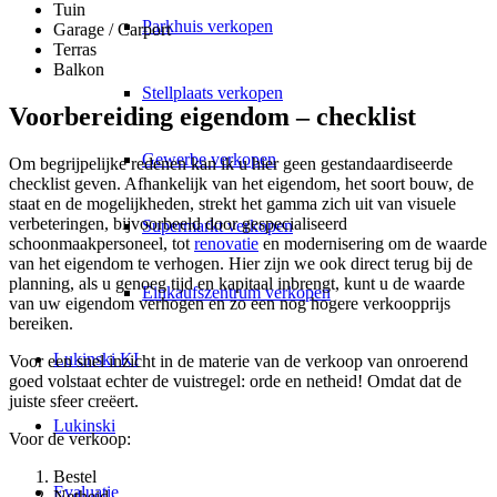
Tuin
Parkhuis verkopen
Garage / Carport
Terras
Balkon
Stellplaats verkopen
Voorbereiding eigendom – checklist
Gewerbe verkopen
Om begrijpelijke redenen kan ik u hier geen gestandaardiseerde
checklist geven. Afhankelijk van het eigendom, het soort bouw, de
staat en de mogelijkheden, strekt het gamma zich uit van visuele
verbeteringen, bijvoorbeeld door gespecialiseerd
Supermarkt verkopen
schoonmaakpersoneel, tot
renovatie
en modernisering om de waarde
van het eigendom te verhogen. Hier zijn we ook direct terug bij de
planning, als u genoeg tijd en kapitaal inbrengt, kunt u de waarde
Einkaufszentrum verkopen
van uw eigendom verhogen en zo een nog hogere verkoopprijs
bereiken.
Lukinski KI
Voor een snel inzicht in de materie van de verkoop van onroerend
goed volstaat echter de vuistregel: orde en netheid! Omdat dat de
juiste sfeer creëert.
Lukinski
Voor de verkoop:
Bestel
Evaluatie
Netheid