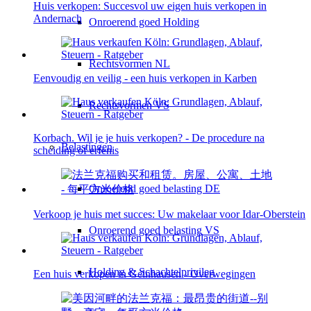
Huis verkopen: Succesvol uw eigen huis verkopen in
Andernach
Onroerend goed Holding
Rechtsvormen NL
Eenvoudig en veilig - een huis verkopen in Karben
Rechtsvormen VS
Korbach. Wil je je huis verkopen? - De procedure na
Belastingen
scheiding of erfenis
Onroerend goed belasting DE
Verkoop je huis met succes: Uw makelaar voor Idar-Oberstein
Onroerend goed belasting VS
Holding & Schachtelprivileg
Een huis verkopen in Gelnhausen - Overwegingen