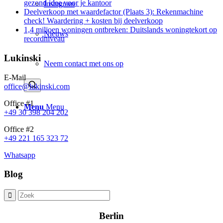
gezond idee voor je kantoor
Instagram
Deelverkoop met waardefactor (Plaats 3): Rekenmachine
check! Waardering + kosten bij deelverkoop
1,4 miljoen woningen ontbreken: Duitslands woningtekort op
Nieuws
recordniveau
Lukinski
Neem contact met ons op
E-Mail
office@lukinski.com
Office #1
Menu
Menu
+49 30 398 204 202
Office #2
+49 221 165 323 72
Whatsapp
Blog
Berlin