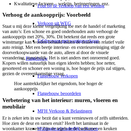
Kwalitatieve factoren – welzijn, herinneringen, enz.
Fout bij de verkoop van een woning
Verhoog de aankoopprijs: Voorbeeld
Verkoop uit WEG
Staat u mij deze kleine vergelijking toe met de handel of marketing
van auto’s: Een schone en goed onderhouden auto verhoogt de
aankoopprijs met 20%, 30%. Dit betekent dat reeds een grote
Erfahrungen met woningverkoop
winstmarge kan worden behaald indien de dealer een relatief vuile
auto reinigt. Met een beetje interieur- en exterieurreiniging stijgt de
doorverkoopwaarde van de auto, alleen al door de visuele
verandering, aanzienlijk. Het is niet anders met onroerend goed.
Flatgebouw
Kopers willen natuurlijk hun eigen ideeën hebben; hoe netter,
gesorteerd en schoner een woning is, hoe hoger de prijs zal stijgen,
gezien de overeenkomstige vraag.
Flatgebouw verkopen
Hoe aantrekkelijker het eigendom, hoe hoger de
aankoopprijs
Flatgebouw beoordelen
Verbetering van het interieur: muren, vloeren en
meubilair
MFH Verkoop & Belastingen
Er is zeker iets in uw bezit dat u kunt vernieuwen of zelfs uitbreiden.
Hoe zien de deur en ramen eruit? Heeft het laminaat in de
woonkamer krassen? Zijn de tegels in de badkamer en keuken
Woningen afzonderlijk verkopen