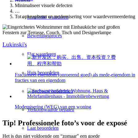
Minimaliseer visuele defecten
…
Tot opknapbeurt en modernisering voor waardevermeerdering
Immobilie waarderen
Bewertingsproces
Lukinski's
Flat waarderen
Huis beoordelen
Fractioneel eigendom (onroerend goed) als mede-eigendom in
fracties van een eigendom
Flatgebouw beoordelen
Modernisering (WEG) van een woning
Verkoopwaarde bepalen
Tip! Professionele foto’s voor de exposé
Laat beoordelen
Het is dus niet voldoende om “zomaar” een goede