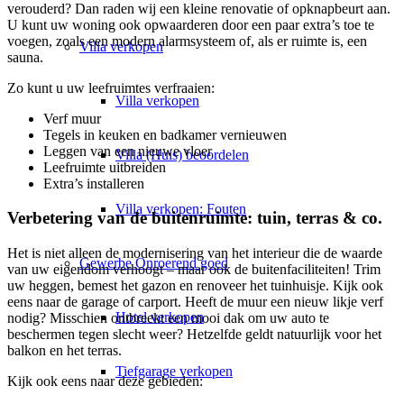
verouderd? Dan raden wij een kleine renovatie of opknapbeurt aan.
U kunt uw woning ook opwaarderen door een paar extra’s toe te
voegen, zoals een modern alarmsysteem of, als er ruimte is, een
Villa
verkopen
sauna.
Zo kunt u uw leefruimtes verfraaien:
Villa verkopen
Verf muur
Tegels in keuken en badkamer vernieuwen
Leggen van een nieuwe vloer
Villa (Huis) beoordelen
Leefruimte uitbreiden
Extra’s installeren
Villa verkopen: Fouten
Verbetering van de buitenruimte: tuin, terras & co.
Het is niet alleen de modernisering van het interieur die de waarde
Gewerbe
Onroerend goed
van uw eigendom verhoogt – maar ook de buitenfaciliteiten! Trim
uw heggen, bemest het gazon en renoveer het tuinhuisje. Kijk ook
eens naar de garage of carport. Heeft de muur een nieuw likje verf
Hotel verkopen
nodig? Misschien ontbreekt een mooi dak om uw auto te
beschermen tegen slecht weer? Hetzelfde geldt natuurlijk voor het
balkon en het terras.
Tiefgarage verkopen
Kijk ook eens naar deze gebieden: