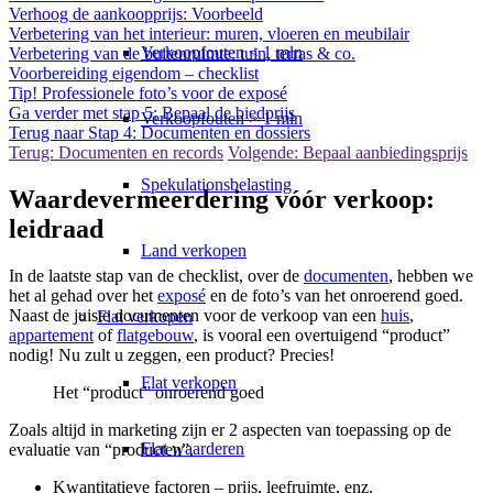
Verhoog de aankoopprijs: Voorbeeld
Verbetering van het interieur: muren, vloeren en meubilair
Verkoopfouten < 1 mln
Verbetering van de buitenruimte: tuin, terras & co.
Voorbereiding eigendom – checklist
Tip! Professionele foto’s voor de exposé
Ga verder met stap 5: Bepaal de biedprijs
Verkoopfouten > 1 mln
Terug naar Stap 4: Documenten en dossiers
Terug: Documenten en records
Volgende: Bepaal aanbiedingsprijs
Spekulationsbelasting
Waardevermeerdering vóór verkoop:
leidraad
Land verkopen
In de laatste stap van de checklist, over de
documenten
, hebben we
het al gehad over het
exposé
en de foto’s van het onroerend goed.
Naast de juiste documenten voor de verkoop van een
huis
,
Flat
verkopen
appartement
of
flatgebouw
, is vooral een overtuigend “product”
nodig! Nu zult u zeggen, een product? Precies!
Flat verkopen
Het “product” onroerend goed
Zoals altijd in marketing zijn er 2 aspecten van toepassing op de
Flat waarderen
evaluatie van “producten”.
Kwantitatieve factoren – prijs, leefruimte, enz.