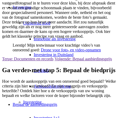
vastgoedfotograaf in te huren voor deze klus, bij deze afspraak dient
Investering
er vooraf een grondige schoonmaak plaats te vinden, bijvoorbeeld
door gespecialiseerd personeel. Wanneer orde, netheid en het oog
van de fotograaf samenkomen, worden de beste foto’s gemaakt.
Deze trekken op hun beurt meer aandacht. Het zou natuurlijk
Onroerend goed
geweldig zijn als er nog meer geïnteresseerde aanvragen zouden
komen en daarmee de kans op een hogere verkoopprijs. Ook hier
geldt het klassieke principe van vraag en aanbod.
Immobilie als Investering
Leestip! Mijn testwinnaar voor krachtige video’s van
onroerend goed:
Drone voor foto- en video-opnamen
Investering in Duitsland
Terug: Documenten en records
Volgende: Bepaal aanbiedingsprijs
Ga verder met stap 5: Bepaal de biedprijs
Deeldeal
Hoe wordt de aankoopprijs van een onroerend goed bepaald? Welke
criteria zijn hier van invloed? En zijn vraagprijs en verkoopprijs
Actieaandelenverkoop
hetzelfde? Ontdek hier hoe u de verkoopprijs van uw woning
bepaalt en welke factoren voor de koper bijzonder belangrijk zijn.
Investering
Bepaal de aanbiedingsprijs
Investering 1×1