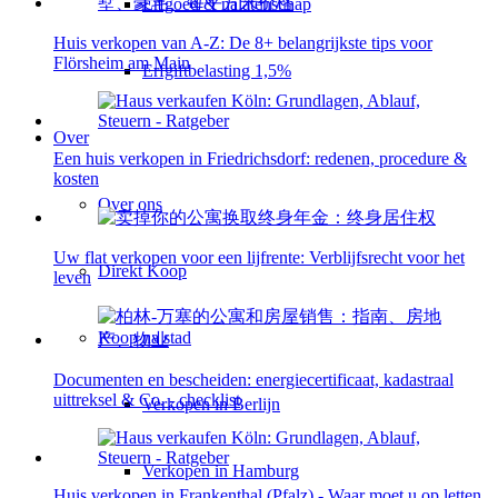
Erfgoed & nalatenschap
Huis verkopen van A-Z: De 8+ belangrijkste tips voor
Flörsheim am Main
Erfgiftbelasting 1,5%
Over
Een huis verkopen in Friedrichsdorf: redenen, procedure &
kosten
Over ons
Uw flat verkopen voor een lijfrente: Verblijfsrecht voor het
Direkt Koop
leven
Koop na stad
Documenten en bescheiden: energiecertificaat, kadastraal
uittreksel & Co. - checklist
Verkopen in Berlijn
Verkopen in Hamburg
Huis verkopen in Frankenthal (Pfalz) - Waar moet u op letten