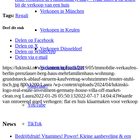
bij de verkoop van een huis
Verkopen in München
Tags:
Regali
Deel dit stuk
Verkopen in Keulen
Delen op Facebook
Delen op X
Verkopen Düsseldorf
Delen op WhatsApp
Delen via e-mail
Verkopen in Frankfurt
https://lukinski.nl/wp-content/uploads/2019/05/immobilie-verkaufen-
berlin-prenzlauer-berg-haus-mehrfamilienhaus-wohnung-
grundstueck-ablauf-steuern-kaufvertrag-wohnzimmer-fenster-stuhl-
tisch.jpg
800
1200
Laura
/wp-content/uploads/2024/04/lukinski-
Makelaar?
logo-real-estate-investment-germany-house-villa-off-market-
clean.svg
Laura
2022-01-26 05:50:13
2022-07-17 14:04:43
Waarde
van onroerend goed verhogen: flat en huis klaarmaken voor verkoop
YouTube
News
TikTok
Bedrijfsfruit! Vitamines! Power! Kleine aanbeveling & een