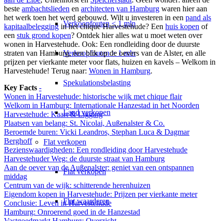
beste
ambachtslieden
en
architecten van Hamburg
waren hier aan
het werk toen het werd gebouwd. Wilt u investeren in een
pand als
Verkoopfouten < 1 mln
kapitaalbelegging
in het chique Harvestehude? Een
huis kopen
of
een
stuk grond kopen
? Ontdek hier alles wat u moet weten over
wonen in Harvestehude. Ook: Een rondleiding door de
duurste
Verkoopfouten > 1 mln
straten van Hamburg
, een blik op de oevers van de Alster, en alle
prijzen per vierkante meter voor flats, huizen en kavels – Welkom in
Harvestehude! Terug naar:
Wonen in Hamburg
.
Spekulationsbelasting
Key Facts
-
Wonen in Harvestehude: historische wijk met chique flair
Welkom in Hamburg: Internationale Hanzestad in het Noorden
Land verkopen
Harvestehude: Kaart & Ligging
Plaatsen van belang: St. Nicolai, Außenalster & Co.
Beroemde buren: Vicki Leandros, Stephan Luca & Dagmar
Berghoff
Flat
verkopen
Bezienswaardigheden: Een rondleiding door Harvestehude
Harvestehuder Weg: de duurste straat van Hamburg
Aan de oever van de Außenalster: geniet van een ontspannen
Flat verkopen
middag
Centrum van de wijk: schitterende herenhuizen
Eigendom kopen in Harvestehude: Prijzen per vierkante meter
Flat waarderen
Conclusie: Leven in Harvestehude
Hamburg: Onroerend goed in de Hanzestad
Vastgoedmarkt Hamburg: Overzicht