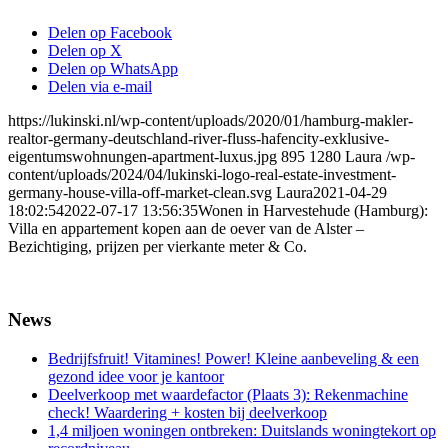
Delen op Facebook
Delen op X
Delen op WhatsApp
Delen via e-mail
https://lukinski.nl/wp-content/uploads/2020/01/hamburg-makler-
realtor-germany-deutschland-river-fluss-hafencity-exklusive-
eigentumswohnungen-apartment-luxus.jpg
895
1280
Laura
/wp-
content/uploads/2024/04/lukinski-logo-real-estate-investment-
germany-house-villa-off-market-clean.svg
Laura
2021-04-29
18:02:54
2022-07-17 13:56:35
Wonen in Harvestehude (Hamburg):
Villa en appartement kopen aan de oever van de Alster –
Bezichtiging, prijzen per vierkante meter & Co.
News
Bedrijfsfruit! Vitamines! Power! Kleine aanbeveling & een
gezond idee voor je kantoor
Deelverkoop met waardefactor (Plaats 3): Rekenmachine
check! Waardering + kosten bij deelverkoop
1,4 miljoen woningen ontbreken: Duitslands woningtekort op