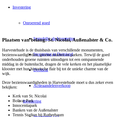
Investering
Onroerend goed
Immobilie als Investering
Plaatsen van belang: St. Nicolai, Außenalster & Co.
Harvestehude is de thuisbasis van verschillende monumenten,
Investering in Duitsland
bezienswaardigheden, groene ruimten en parken. Terwijl de goed
onderhouden groene ruimten uitnodigen tot een ontspannende
middag in de buitenlucht, dragen de vele kerken en het plaatselijke
klooster met hun historische flair bij tot de unieke charme van de
Deeldeal
wijk.
Deze bezienswaardigheden in Harvestehude moet u dus zeker even
Actieaandelenverkoop
bekijken:
Kerk van St. Nicolai
Bolivar Park
Investering
Innocentiapark
Banken van de Außenalster
Tennis Stadion bij Rotherbaum
Investering 1×1