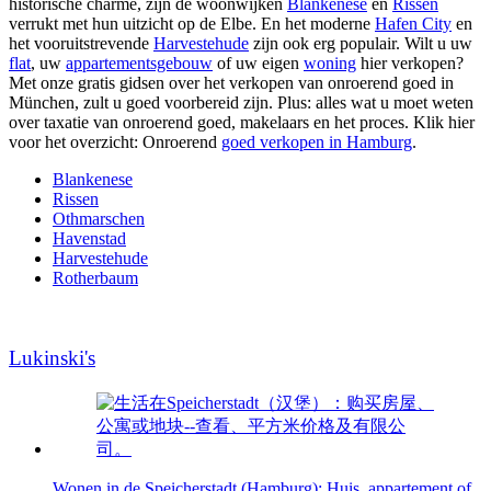
historische charme, zijn de woonwijken
Blankenese
en
Rissen
verrukt met hun uitzicht op de Elbe. En het moderne
Hafen City
en
het vooruitstrevende
Harvestehude
zijn ook erg populair. Wilt u uw
flat
, uw
appartementsgebouw
of uw eigen
woning
hier verkopen?
Met onze gratis gidsen over het verkopen van onroerend goed in
München, zult u goed voorbereid zijn. Plus: alles wat u moet weten
over taxatie van onroerend goed, makelaars en het proces. Klik hier
voor het overzicht: Onroerend
goed verkopen in Hamburg
.
Blankenese
Rissen
Othmarschen
Havenstad
Harvestehude
Rotherbaum
Lukinski's
Wonen in de Speicherstadt (Hamburg): Huis, appartement of