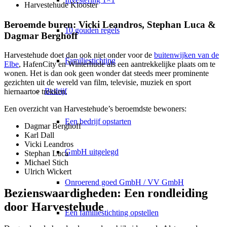
Harvestehude Klooster
Beroemde buren: Vicki Leandros, Stephan Luca &
10 gouden regels
Dagmar Berghoff
Harvestehude doet dan ook niet onder voor de
buitenwijken van de
Familiestichting
Elbe
,
HafenCity
en Winterhude als een aantrekkelijke plaats om te
wonen. Het is dan ook geen wonder dat steeds meer prominente
gezichten uit de wereld van film, televisie, muziek en sport
Bedrijf
hiernaartoe trekken.
Een overzicht van Harvestehude’s beroemdste bewoners:
Een bedrijf opstarten
Dagmar Berghoff
Karl Dall
Vicki Leandros
GmbH uitgelegd
Stephan Luca
Michael Stich
Ulrich Wickert
Onroerend goed GmbH / VV GmbH
Bezienswaardigheden: Een rondleiding
door Harvestehude
Een familiestichting opstellen