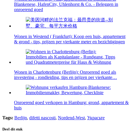
Blankenese, HafenCity, Uhlenhorst & Co. - Beleggen in
onroerend goed
Wonen in Westend ( Frankfurt): Koop een huis, appartement
& grond - tips, prijzen per vierkante meter en bezichtigingen
Wonen in Charlottenburg (Berlijn): Onroerend goed als
investering - rondleiding, tips en prijzen per vierkante…
Onroerend goed verkopen in Hamburg: grond, appartement &
huis
Tags:
Berlijn
,
difetti nascosti
,
Nordend-West
,
Украсьте
Deel dit stuk