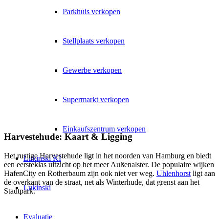
Parkhuis verkopen
Stellplaats verkopen
Gewerbe verkopen
Supermarkt verkopen
Einkaufszentrum verkopen
Harvestehude: Kaart & Ligging
Het rustige Harvestehude ligt in het noorden van Hamburg en biedt
Lukinski KI
een eersteklas uitzicht op het meer Außenalster. De populaire wijken
HafenCity
en Rotherbaum zijn ook niet ver weg.
Uhlenhorst
ligt aan
de overkant van de straat, net als
Winterhude
, dat grenst aan het
Lukinski
Stadtpark.
Evaluatie