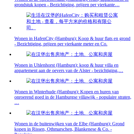
grondstuk kopen - Bezichtiging, prijzen per vierkante…
Wonen in HafenCity (Hamburg): Koop & huur flats en grond
- Bezichtiging, prijzen per vierkante meter en Co.
Wonen in Uhlenhorst (Hamburg): koop & huur villa en
appartement aan de oevers van de Alster - bezichtiging,…
Wonen in Winterhude (Hamburg): Kopen en huren van
onroerend goed in de Hamburgse villawijk - populaire straten,
…
Wonen in de buitenwijken van de Elbe (Hamburg): Grond
kopen in Rissen, Othmarschen, Blankenese & Co. -