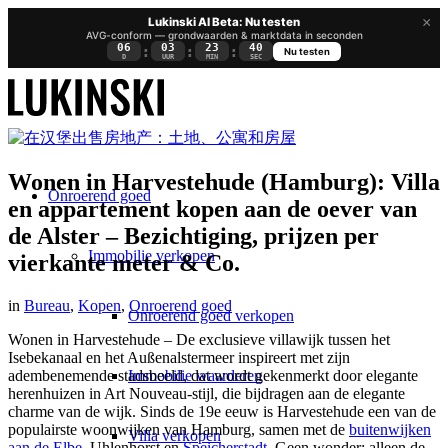
×
Lukinski AI Beta: Nu testen
AVG-conform — grondwaarden & marktdata in seconden
06
03
23
39
:
:
:
Nu testen
D
UUR
MIN
SEC
Wonen in Harvestehude (Hamburg): Villa
Onroerend goed
en appartement kopen aan de oever van
de Alster – Bezichtiging, prijzen per
Immobilie verkopen
vierkante meter & Co.
in
Bureau
,
Kopen
,
Onroerend goed
Onroerend goed verkopen
Wonen in Harvestehude – De exclusieve villawijk tussen het
Isebekanaal en het Außenalstermeer inspireert met zijn
Immobilie waarderen
adembenemende stadsbeeld, dat wordt gekenmerkt door elegante
herenhuizen in Art Nouveau-stijl, die bijdragen aan de elegante
charme van de wijk. Sinds de 19e eeuw is Harvestehude een van de
populairste woonwijken van Hamburg, samen met de
buitenwijken
Villa verkopen
aan de Elbe
,
Uhlenhorst
en
Speicherstadt
. Geen wonder: alleen de