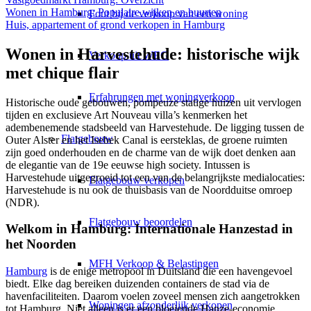
Wonen in Hamburg: Populaire wijken en buurten
Fout bij de verkoop van een woning
Huis, appartement of grond verkopen in Hamburg
Wonen in Harvestehude: historische wijk
Verkoop uit WEG
met chique flair
Erfahrungen met woningverkoop
Historische oude gebouwen, pompeuze statige huizen uit vervlogen
tijden en exclusieve Art Nouveau villa’s kenmerken het
adembenemende stadsbeeld van Harvestehude. De ligging tussen de
Flatgebouw
Outer Alster en het Isebek Canal is eersteklas, de groene ruimten
zijn goed onderhouden en de charme van de wijk doet denken aan
de elegantie van de 19e eeuwse high society. Intussen is
Harvestehude uitgegroeid tot een van de belangrijkste medialocaties:
Flatgebouw verkopen
Harvestehude is nu ook de thuisbasis van de Noordduitse omroep
(NDR).
Flatgebouw beoordelen
Welkom in Hamburg: Internationale Hanzestad in
het Noorden
MFH Verkoop & Belastingen
Hamburg
is de enige metropool in Duitsland die een havengevoel
biedt. Elke dag bereiken duizenden containers de stad via de
havenfaciliteiten. Daarom voelen zoveel mensen zich aangetrokken
Woningen afzonderlijk verkopen
tot Hamburg. Niet alleen is er een bloeiende Hanze-economie,