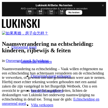
×
Lukinski AI Beta: Nu testen
AVG-conform — grondwaarden & marktdata in seconden
06
04
54
57
:
:
:
Nu testen
D
UUR
MIN
SEC
Naamsverandering na echtscheiding:
Onroerend goed
kinderen, rijbewijs & feiten
in
Onroerend goed
,
Scheidung
Immobilie verkopen
Naamsverandering na echtscheiding – Vaak willen echtgenoten na
een echtscheiding hun achternaam veranderen om de echtscheiding
Onroerend goed verkopen
te verwerken, of gewoon om hun geboortenaam weer aan te nemen.
Hierbij moet echter rekening worden gehouden met een aantal
zaken die zijn vastgelegd in het Burgerlijk Wetboek. Om u een
Immobilie waarderen
overzicht te geven van de belangrijkste feiten, lichten de
deskundigen van Lukinski het onderwerp naamswijziging na
echtscheiding in detail toe. Terug naar de gids:
Echtscheiding en
onroerend goed
.
Villa verkopen