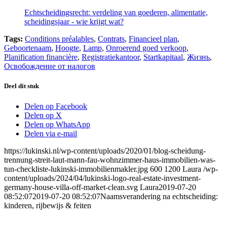
Echtscheidingsrecht: verdeling van goederen, alimentatie,
scheidingsjaar - wie krijgt wat?
Tags:
Conditions préalables
,
Contrats
,
Financieel plan
,
Geboortenaam
,
Hoogte
,
Lamp
,
Onroerend goed verkoop
,
Planification financière
,
Registratiekantoor
,
Startkapitaal
,
Жизнь
,
Освобождение от налогов
Deel dit stuk
Delen op Facebook
Delen op X
Delen op WhatsApp
Delen via e-mail
https://lukinski.nl/wp-content/uploads/2020/01/blog-scheidung-
trennung-streit-laut-mann-fau-wohnzimmer-haus-immobilien-was-
tun-checkliste-lukinski-immobilienmakler.jpg
600
1200
Laura
/wp-
content/uploads/2024/04/lukinski-logo-real-estate-investment-
germany-house-villa-off-market-clean.svg
Laura
2019-07-20
08:52:07
2019-07-20 08:52:07
Naamsverandering na echtscheiding:
kinderen, rijbewijs & feiten