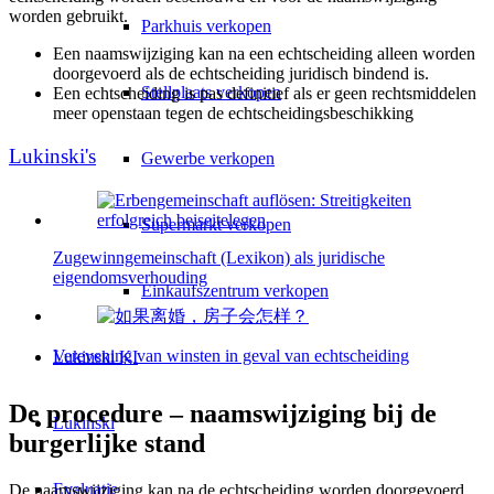
worden gebruikt.
Parkhuis verkopen
Een naamswijziging kan na een echtscheiding alleen worden
doorgevoerd als de echtscheiding juridisch bindend is.
Stellplaats verkopen
Een echtscheiding is pas definitief als er geen rechtsmiddelen
meer openstaan tegen de echtscheidingsbeschikking
Lukinski's
Gewerbe verkopen
Supermarkt verkopen
Zugewinngemeinschaft (Lexikon) als juridische
eigendomsverhouding
Einkaufszentrum verkopen
Verevening van winsten in geval van echtscheiding
Lukinski KI
De procedure – naamswijziging bij de
Lukinski
burgerlijke stand
Evaluatie
De naamswijziging kan na de echtscheiding worden doorgevoerd