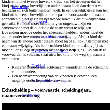
kinderen uit het tweede huwelijk krijgt, kan het gebeuren dat het
kind uit het eerste huwelijk een andere naam heeft dan de rest van
Investering
het gezin en zich buitengesloten voelt. In een dergelijk geval kan het
kind uit het eerste huwelijk onder bepaalde voorwaarden de naam
aannemen die het gezin uit het tweede huwelijk als huwelijksnaam
Onroerend goed
gebruikt. Het kind moet minderjarig en ongehuwd zijn en
samenwonen met de ouder die de naam wenst te wijzigen.
Bovendien moet de ouder het alleenrecht hebben, anders moet de
Immobilie als Investering
andere ouder instemmen met de naamswijziging. Als het kind de
naam van de andere ouder draagt, moet hij of zij ook instemmen met
een naamswijziging. Als het betrokken kind ouder is dan vijf jaar,
moet hij of zij ook instemmen met de naamswijziging. Als aan deze
Investering in Duitsland
voorwaarden is voldaan, staat niets het kind in de weg zijn naam te
veranderen.
Deeldeal
Kinderen kunnen hun achternaam veranderen na de scheiding
van hun ouders
Een naamsverandering van de kinderen is echter alleen
Actieaandelenverkoop
mogelijk onder bepaalde voorwaarden
Echtscheiding – voorwaarde, scheidingsjaar,
naamsverandering
Investering
Investering 1×1