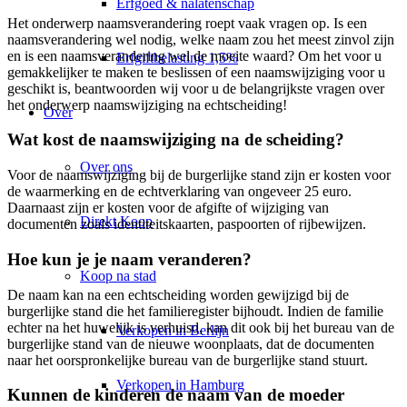
Erfgoed & nalatenschap
Het onderwerp naamsverandering roept vaak vragen op. Is een
naamsverandering wel nodig, welke naam zou het meest zinvol zijn
en is een naamsverandering wel de moeite waard? Om het voor u
Erfgiftbelasting 1,5%
gemakkelijker te maken te beslissen of een naamswijziging voor u
geschikt is, beantwoorden wij voor u de belangrijkste vragen over
het onderwerp naamswijziging na echtscheiding!
Over
Wat kost de naamswijziging na de scheiding?
Over ons
Voor de naamswijziging bij de burgerlijke stand zijn er kosten voor
de waarmerking en de echtverklaring van ongeveer 25 euro.
Daarnaast zijn er kosten voor de afgifte of wijziging van
Direkt Koop
documenten zoals identiteitskaarten, paspoorten of rijbewijzen.
Hoe kun je je naam veranderen?
Koop na stad
De naam kan na een echtscheiding worden gewijzigd bij de
burgerlijke stand die het familieregister bijhoudt. Indien de familie
echter na het huwelijk is verhuisd, kan dit ook bij het bureau van de
Verkopen in Berlijn
burgerlijke stand van de nieuwe woonplaats, dat de documenten
naar het oorspronkelijke bureau van de burgerlijke stand stuurt.
Verkopen in Hamburg
Kunnen de kinderen de naam van de moeder