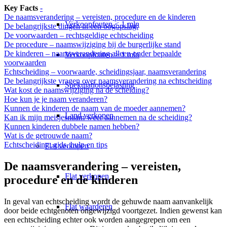
Key Facts
-
De naamsverandering – vereisten, procedure en de kinderen
Verkoopfouten < 1 mln
De belangrijkste dingen in een oogopslag:
De voorwaarden – rechtsgeldige echtscheiding
De procedure – naamswijziging bij de burgerlijke stand
De kinderen – naamsverandering alleen onder bepaalde
Verkoopfouten > 1 mln
voorwaarden
Echtscheiding – voorwaarde, scheidingsjaar, naamsverandering
De belangrijkste vragen over naamsverandering na echtscheiding
Spekulationsbelasting
Wat kost de naamswijziging na de scheiding?
Hoe kun je je naam veranderen?
Kunnen de kinderen de naam van de moeder aannemen?
Land verkopen
Kan ik mijn meisjesnaam weer aannemen na de scheiding?
Kunnen kinderen dubbele namen hebben?
Wat is de getrouwde naam?
Echtscheiding: gids, hulp en tips
Flat
verkopen
De naamsverandering – vereisten,
Flat verkopen
procedure en de kinderen
In geval van echtscheiding wordt de gehuwde naam aanvankelijk
Flat waarderen
door beide echtgenoten ongewijzigd voortgezet. Indien gewenst kan
een echtscheiding echter ook worden aangegrepen om een