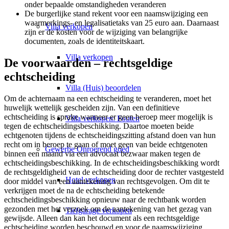
onder bepaalde omstandigheden veranderen
De burgerlijke stand rekent voor een naamswijziging een
waarmerkings- en legalisatietaks van 25 euro aan. Daarnaast
Villa
verkopen
zijn er de kosten voor de wijziging van belangrijke
documenten, zoals de identiteitskaart.
Villa verkopen
De voorwaarden – rechtsgeldige
echtscheiding
Villa (Huis) beoordelen
Om de achternaam na een echtscheiding te veranderen, moet het
huwelijk wettelijk gescheiden zijn. Van een definitieve
echtscheiding is sprake wanneer er geen beroep meer mogelijk is
Villa verkopen: Fouten
tegen de echtscheidingsbeschikking. Daartoe moeten beide
echtgenoten tijdens de echtscheidingszitting afstand doen van hun
recht om in beroep te gaan of moet geen van beide echtgenoten
Gewerbe
Onroerend goed
binnen een maand via een advocaat bezwaar maken tegen de
echtscheidingsbeschikking. In de echtscheidingsbeschikking wordt
de rechtsgeldigheid van de echtscheiding door de rechter vastgesteld
Hotel verkopen
door middel van een aantekening van rechtsgevolgen. Om dit te
verkrijgen moet de na de echtscheiding betekende
echtscheidingsbeschikking opnieuw naar de rechtbank worden
gezonden met het verzoek om de aantekening van het gezag van
Tiefgarage verkopen
gewijsde. Alleen dan kan het document als een rechtsgeldige
echtscheiding worden beschouwd en voor de naamswijziging