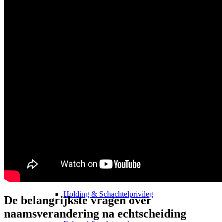
Onroerend goed Holding
Rechtsvormen NL
Rechtsvormen VS
Belastingen
Onroerend goed belasting DE
Onroerend goed belasting VS
Holding & Schachtelprivileg
De belangrijkste vragen over
naamsverandering na echtscheiding