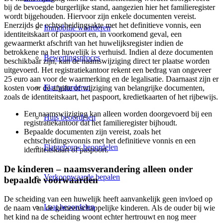
bij de bevoegde burgerlijke stand, aangezien hier het familieregister
wordt bijgehouden. Hiervoor zijn enkele documenten vereist.
Enerzijds de echtscheidingsakte met het definitieve vonnis, een
Immobilie waarderen
identiteitskaart of paspoort en, in voorkomend geval, een
gewaarmerkt afschrift van het huwelijksregister indien de
betrokkene na het huwelijk is verhuisd. Indien al deze documenten
Bewertingsproces
beschikbaar zijn, kan de naamswijziging direct ter plaatse worden
uitgevoerd. Het registratiekantoor rekent een bedrag van ongeveer
25 euro aan voor de waarmerking en de legalisatie. Daarnaast zijn er
Flat waarderen
kosten voor de afgifte of wijziging van belangrijke documenten,
zoals de identiteitskaart, het paspoort, kredietkaarten of het rijbewijs.
Een naamswijziging kan alleen worden doorgevoerd bij een
Huis beoordelen
registratiekantoor dat het familieregister bijhoudt.
Bepaalde documenten zijn vereist, zoals het
echtscheidingsvonnis met het definitieve vonnis en een
Flatgebouw beoordelen
identiteitskaart of paspoort.
De kinderen – naamsverandering alleen onder
Verkoopwaarde bepalen
bepaalde voorwaarden
De scheiding van een huwelijk heeft aanvankelijk geen invloed op
Laat beoordelen
de naam van de gemeenschappelijke kinderen. Als de ouder bij wie
het kind na de scheiding woont echter hertrouwt en nog meer