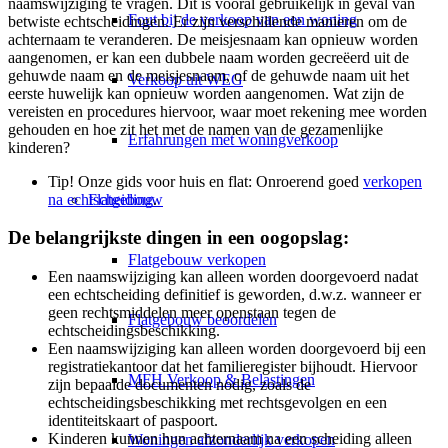
naamswijziging te vragen. Dit is vooral gebruikelijk in geval van
Fout bij de verkoop van een woning
betwiste echtscheidingen. Er zijn verschillende manieren om de
achternaam te veranderen. De meisjesnaam kan opnieuw worden
aangenomen, er kan een dubbele naam worden gecreëerd uit de
gehuwde naam en de meisjesnaam, of de gehuwde naam uit het
Verkoop uit WEG
eerste huwelijk kan opnieuw worden aangenomen. Wat zijn de
vereisten en procedures hiervoor, waar moet rekening mee worden
gehouden en hoe zit het met de namen van de gezamenlijke
Erfahrungen met woningverkoop
kinderen?
Tip! Onze gids voor huis en flat: Onroerend goed
verkopen
na echtscheiding
.
Flatgebouw
De belangrijkste dingen in een oogopslag:
Flatgebouw verkopen
Een naamswijziging kan alleen worden doorgevoerd nadat
een echtscheiding definitief is geworden, d.w.z. wanneer er
geen rechtsmiddelen meer openstaan tegen de
Flatgebouw beoordelen
echtscheidingsbeschikking.
Een naamswijziging kan alleen worden doorgevoerd bij een
registratiekantoor dat het familieregister bijhoudt. Hiervoor
MFH Verkoop & Belastingen
zijn bepaalde documenten nodig, zoals de
echtscheidingsbeschikking met rechtsgevolgen en een
identiteitskaart of paspoort.
Kinderen kunnen hun achternaam na een scheiding alleen
Woningen afzonderlijk verkopen