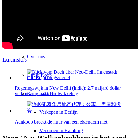
Erfgoed & nalatenschap
Erfgiftbelasting 1,5%
Over
Over ons
Lukinski's
Direkt Koop
Regeringswijk in New Delhi (India): 2,7 miljard dollar
Koop na stad
verbouwing - Stadsontwikkeling
Verkopen in Berlijn
Aankoop breekt de huur van een eigendom niet
Verkopen in Hamburg