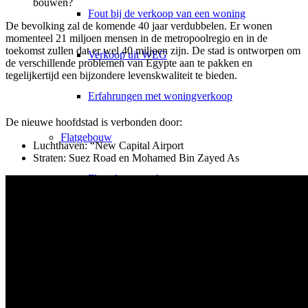
bouwen?
Fout bij de verkoop van een woning
De bevolking zal de komende 40 jaar verdubbelen. Er wonen
momenteel 21 miljoen mensen in de metropoolregio en in de
toekomst zullen dat er wel 40 miljoen zijn. De stad is ontworpen om
Verkoop uit WEG
de verschillende problemen van Egypte aan te pakken en
tegelijkertijd een bijzondere levenskwaliteit te bieden.
Erfahrungen met woningverkoop
De nieuwe hoofdstad is verbonden door:
Flatgebouw
Luchthaven: “New Capital Airport
Straten: Suez Road en Mohamed Bin Zayed As
Flatgebouw verkopen
Flatgebouw beoordelen
MFH Verkoop & Belastingen
Woningen afzonderlijk verkopen