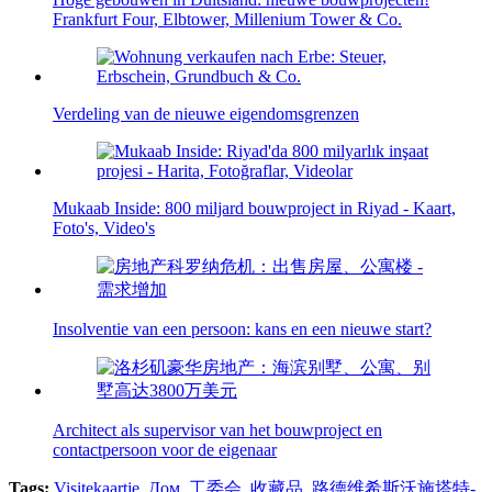
Frankfurt Four, Elbtower, Millenium Tower & Co.
Verdeling van de nieuwe eigendomsgrenzen
Mukaab Inside: 800 miljard bouwproject in Riyad - Kaart,
Foto's, Video's
Insolventie van een persoon: kans en een nieuwe start?
Architect als supervisor van het bouwproject en
contactpersoon voor de eigenaar
Tags:
Visitekaartje
,
Дом
,
工委会
,
收藏品
,
路德维希斯沃施塔特-