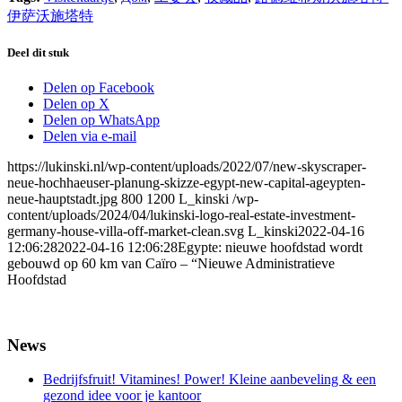
伊萨沃施塔特
Deel dit stuk
Delen op Facebook
Delen op X
Delen op WhatsApp
Delen via e-mail
https://lukinski.nl/wp-content/uploads/2022/07/new-skyscraper-
neue-hochhaeuser-planung-skizze-egypt-new-capital-ageypten-
neue-hauptstadt.jpg
800
1200
L_kinski
/wp-
content/uploads/2024/04/lukinski-logo-real-estate-investment-
germany-house-villa-off-market-clean.svg
L_kinski
2022-04-16
12:06:28
2022-04-16 12:06:28
Egypte: nieuwe hoofdstad wordt
gebouwd op 60 km van Caïro – “Nieuwe Administratieve
Hoofdstad
News
Bedrijfsfruit! Vitamines! Power! Kleine aanbeveling & een
gezond idee voor je kantoor