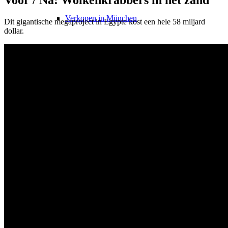
Voor / Na: Wolkenkrabbers in het zand
Verkopen in München
Dit gigantische megaproject in Egypte kost een hele 58 miljard
dollar.
Verkopen in Keulen
Verkopen Düsseldorf
Verkopen in Frankfurt
Makelaar?
YouTube
TikTok