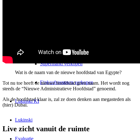
Parkhuis verkopen
Stellplaats verkopen
Gewerbe verkopen
Supermarkt verkopen
Wat is de naam van de nieuwe hoofdstad van Egypte?
Einkaufszentrum verkopen
Tot nu toe heeft de nieuwe hoofdstad geen naam. Het wordt nog
steeds de “Nieuwe Administratieve Hoofdstad” genoemd.
Als de hoofdstad klaar is, zal ze doen denken aan megasteden als
Lukinski KI
(hier) Dubai.
Lukinski
Live zicht vanuit de ruimte
Evaluatie