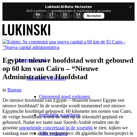
×
Lukinski AI Beta: Nu testen
AVG-conform — grondwaarden & marktdata in seconden
06
17
33
53
:
:
:
Nu testen
D
UUR
MIN
SEC
Egypte: nieuwe hoofdstad wordt gebouwd
Onroerend goed
op 60 km van Caïro – “Nieuwe
Administratieve Hoofdstad
Immobilie verkopen
in
Bureau
Onroerend goed verkopen
De nieuwe hoofdstad van Egypte – Waarom bouwt Egypte een
nieuwe hoofdstad? In de woestijn wordt momenteel een nieuwe
Egyptische hoofdstad gebouwd. 60 kilometer ten oosten van Caïro,
Immobilie waarderen
de vorige hoofdstad, wordt de stad op de tekentafel gepland en
gebouwd. Nadat we laatst naar Saoedi-Arabië reisden om de
grootste
spiegelende concertzaal in de woestijn
te zien, kijken we
Villa verkopen
vandaag naar een ander megaproject: dit gigantische bouwproject in