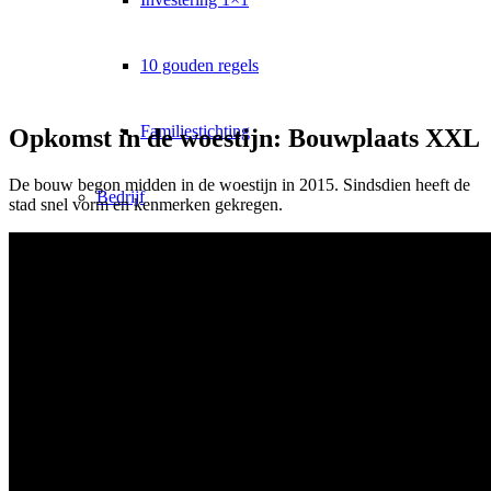
10 gouden regels
Familiestichting
Opkomst in de woestijn: Bouwplaats XXL
De bouw begon midden in de woestijn in 2015. Sindsdien heeft de
Bedrijf
stad snel vorm en kenmerken gekregen.
Een bedrijf opstarten
GmbH uitgelegd
Onroerend goed GmbH / VV GmbH
Een familiestichting opstellen