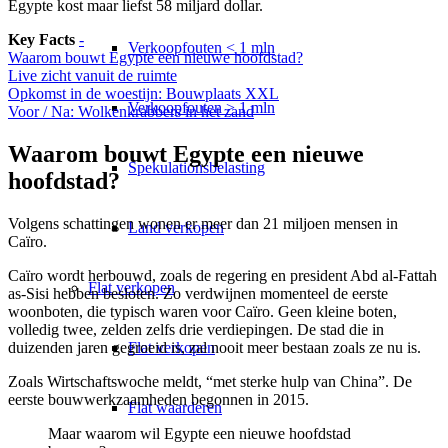
Egypte kost maar liefst 58 miljard dollar.
Key Facts
-
Verkoopfouten < 1 mln
Waarom bouwt Egypte een nieuwe hoofdstad?
Live zicht vanuit de ruimte
Opkomst in de woestijn: Bouwplaats XXL
Verkoopfouten > 1 mln
Voor / Na: Wolkenkrabbers in het zand
Waarom bouwt Egypte een nieuwe
Spekulationsbelasting
hoofdstad?
Volgens schattingen wonen er meer dan 21 miljoen mensen in
Land verkopen
Caïro.
Caïro wordt herbouwd, zoals de regering en president Abd al-Fattah
Flat
verkopen
as-Sisi hebben besloten. Zo verdwijnen momenteel de eerste
woonboten, die typisch waren voor Caïro. Geen kleine boten,
volledig twee, zelden zelfs drie verdiepingen. De stad die in
duizenden jaren gegroeid is, zal nooit meer bestaan zoals ze nu is.
Flat verkopen
Zoals Wirtschaftswoche meldt, “met sterke hulp van China”. De
eerste bouwwerkzaamheden begonnen in 2015.
Flat waarderen
Maar waarom wil Egypte een nieuwe hoofdstad