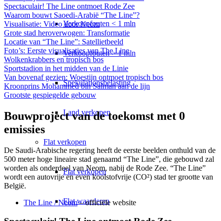
Spectaculair! The Line ontmoet Rode Zee
Waarom bouwt Saoedi-Arabië “The Line”?
Verkoopfouten < 1 mln
Visualisatie: Video door Neom
Grote stad heroverwogen: Transformatie
Locatie van “The Line”: Satellietbeeld
Foto’s: Eerste visualisaties van The Line
Verkoopfouten > 1 mln
Wolkenkrabbers en tropisch bos
Sportstadion in het midden van de Linie
Van bovenaf gezien: Woestijn ontmoet tropisch bos
Spekulationsbelasting
Kroonprins Mohammed bin Salman aan de lijn
Grootste gespiegelde gebouw
Land verkopen
Bouwproject van de toekomst met 0
emissies
Flat
verkopen
De Saudi-Arabische regering heeft de eerste beelden onthuld van de
500 meter hoge lineaire stad genaamd “The Line”, die gebouwd zal
worden als onderdeel van Neom, nabij de Rode Zee. “The Line”
Flat verkopen
wordt een autovrije en even koolstofvrije (CO²) stad ter grootte van
België.
Flat waarderen
The Line / Neom
– officiële website