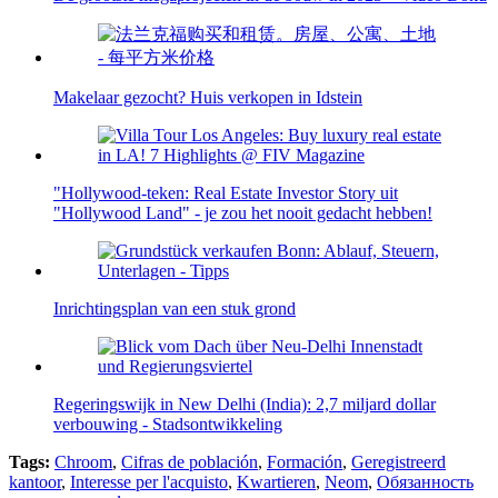
Makelaar gezocht? Huis verkopen in Idstein
"Hollywood-teken: Real Estate Investor Story uit
"Hollywood Land" - je zou het nooit gedacht hebben!
Inrichtingsplan van een stuk grond
Regeringswijk in New Delhi (India): 2,7 miljard dollar
verbouwing - Stadsontwikkeling
Tags:
Chroom
,
Cifras de población
,
Formación
,
Geregistreerd
kantoor
,
Interesse per l'acquisto
,
Kwartieren
,
Neom
,
Обязанность