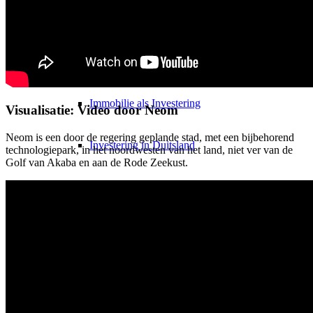
Investering
Onroerend goed
Immobilie als Investering
Visualisatie: Video door Neom
Neom is een door de regering geplande stad, met een bijbehorend
Investering in Duitsland
technologiepark, in het noordwesten van het land, niet ver van de
Golf van Akaba en aan de Rode Zeekust.
Deeldeal
Actieaandelenverkoop
Investering
Investering 1×1