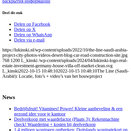
раскрытия информации
Deel dit stuk
Delen op Facebook
Delen op X
Delen op WhatsApp
Delen via e-mail
https://lukinski.nl/wp-content/uploads/2022/10/the-line-saudi-arabia-
project-city-photos-videos-desert-blog-car-road-construction-site.jpg
768
1200
L_kinski
/wp-content/uploads/2024/04/lukinski-logo-real-
estate-investment-germany-house-villa-off-market-clean.svg
L_kinski
2022-10-15 10:48:10
2022-10-15 10:48:10
The Line (Saudi-
Arabië): Locatie, foto’s + video’s van het bouwproject
News
Bedrijfsfruit! Vitamines! Power! Kleine aanbeveling & een
gezond idee voor je kantoor
Deelverkoop met waardefactor (Plaats 3): Rekenmachine
check! Waardering + kosten bij deelverkoop
1,4 miljoen woningen ontbreken: Duitslands woningtekort op