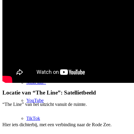
Verkopen in München
Verkopen in Keulen
Verkopen Düsseldorf
Verkopen in Frankfurt
Makelaar?
Locatie van “The Line”: Satellietbeeld
YouTube
“The Line” van het uitzicht vanuit de ruimte.
TikTok
Hier iets dichterbij, met een verbinding naar de Rode Zee.