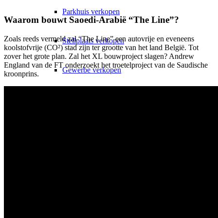
Parkhuis verkopen
Waarom bouwt Saoedi-Arabië “The Line”?
Zoals reeds vermeld zal “The Line” een autovrije en eveneens
Stellplaats verkopen
koolstofvrije (CO²) stad zijn ter grootte van het land België. Tot
zover het grote plan. Zal het XL bouwproject slagen? Andrew
England van de FT onderzoekt het troetelproject van de Saudische
Gewerbe verkopen
kroonprins.
Supermarkt verkopen
Einkaufszentrum verkopen
Lukinski KI
Lukinski
Evaluatie