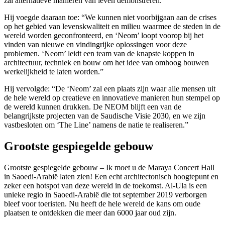
zal alternatieve manieren van leven demonstreren.”
Hij voegde daaraan toe: “We kunnen niet voorbijgaan aan de crises
op het gebied van levenskwaliteit en milieu waarmee de steden in de
wereld worden geconfronteerd, en ‘Neom’ loopt voorop bij het
vinden van nieuwe en vindingrijke oplossingen voor deze
problemen. ‘Neom’ leidt een team van de knapste koppen in
architectuur, techniek en bouw om het idee van omhoog bouwen
werkelijkheid te laten worden.”
Hij vervolgde: “De ‘Neom’ zal een plaats zijn waar alle mensen uit
de hele wereld op creatieve en innovatieve manieren hun stempel op
de wereld kunnen drukken. De NEOM blijft een van de
belangrijkste projecten van de Saudische Visie 2030, en we zijn
vastbesloten om ‘The Line’ namens de natie te realiseren.”
Grootste gespiegelde gebouw
Grootste gespiegelde gebouw – Ik moet u de Maraya Concert Hall
in Saoedi-Arabië laten zien! Een echt architectonisch hoogtepunt en
zeker een hotspot van deze wereld in de toekomst. Al-Ula is een
unieke regio in Saoedi-Arabië die tot september 2019 verborgen
bleef voor toeristen. Nu heeft de hele wereld de kans om oude
plaatsen te ontdekken die meer dan 6000 jaar oud zijn.