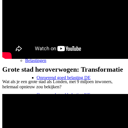
Onroerend goed Holding
Rechtsvormen NL
Rechtsvormen VS
Belastingen
Grote stad heroverwogen: Transformatie
Onroerend goed belasting DE
Wat als je een grote stad als Londen, met 9 miljoen inwoners,
helemaal opnieuw zou bekijken?
Onroerend goed belasting VS
Holding & Schachtelprivileg