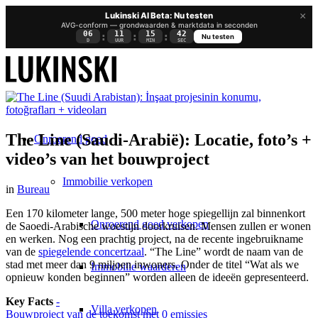
×
Lukinski AI Beta: Nu testen
AVG-conform — grondwaarden & marktdata in seconden
06
11
15
41
:
:
:
Nu testen
D
UUR
MIN
SEC
The Line (Saudi-Arabië): Locatie, foto’s +
Onroerend goed
video’s van het bouwproject
Immobilie verkopen
in
Bureau
Een 170 kilometer lange, 500 meter hoge spiegellijn zal binnenkort
Onroerend goed verkopen
de Saoedi-Arabische woestijn doorkruisen. Mensen zullen er wonen
en werken. Nog een prachtig project, na de recente ingebruikname
van de
spiegelende concertzaal
. “The Line” wordt de naam van de
stad met meer dan 9 miljoen inwoners. Onder de titel “Wat als we
Immobilie waarderen
opnieuw konden beginnen” worden alleen de ideeën gepresenteerd.
Key Facts
-
Villa verkopen
Bouwproject van de toekomst met 0 emissies