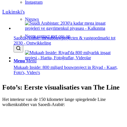
Instagram
Lukinski's
Nieuws
Neem contact met ons op
Saoedi-Arabië: megabouwprojecten & vastgoedmarkt tot
2030 - Ontwikkeling
Menu
Menu
Mukaab Inside: 800 miljard bouwproject in Riyad - Kaart,
Foto's, Video's
Foto’s: Eerste visualisaties van The Line
Het interieur van de 150 kilometer lange spiegelende Line
wolkenkrabber van Saoedi-Arabië: