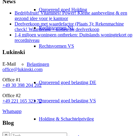
News
Onroerend goed Holding
Bedrijfsfruit! Vitamines! Power! Kleine aanbeveling & een
gezond idee voor je kantoor
Deelverkoop met waardefactor (Plaats 3): Rekenmachine
Rechtsvormen NL
check! Waardering + kosten bij deelverkoop
1,4 miljoen woningen ontbreken: Duitslands woningtekort op
recordniveau
Rechtsvormen VS
Lukinski
E-Mail
Belastingen
office@lukinski.com
Office #1
Onroerend goed belasting DE
+49 30 398 204 202
Office #2
Onroerend goed belasting VS
+49 221 165 323 72
Whatsapp
Holding & Schachtelprivileg
Blog