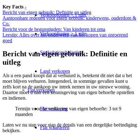
Key Facts
-
Bericht van eigen gebruik: Definitie en uitleg
Verkoopfouten < 1 mln
Aantoonbare redenen voor eigen gebruik: kinderwens, ouderdom &
Co.
Bericht voor de begunstigden: Van kinderen tot oma
Verkoopfouten > 1 mln
Leestip: Alles over het onderwerp van het kopen van onroerend
goed
Spekulationsbelasting
Bericht van eigen gebruik: Definitie en
uitleg
Land verkopen
Als u een pand koopt dat al verhuurd is, betekent dit niet dat u het
moet blijven verhuren. Integendeel, in sommige gevallen kunt u
zelfs kort na de aankoop uw intrek nemen in uw nieuwe woning.
Flat
verkopen
Daartoe moet u dan een kennisgeving van eigen behoefte opstellen
en indienen.
Termijn voor de verklaring van eigen behoefte: 3 tot 9
Flat verkopen
maanden
Laten we nu stap voor stap de details van een dergelijke beëindiging
Flat waarderen
bekijken.