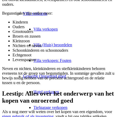
ouders.
Begunstigden zijn onder meer:
Villa
verkopen
Kinderen
Ouders
Villa verkopen
Grootouders
Broers en zussen
Kleinzoon
Villa (Huis) beoordelen
Nichten en neven
Schoonkinderen en schoonouders
Echtgenoot
Levenspartner
Villa verkopen: Fouten
Neven en nichten, kleinkinderen en stiefkleinkinderen behoren
eveneens tot de groep van begunstigden. In sommige gevallen zult u
Gewerbe
Onroerend goed
bewijs nodig hebben van de precieze achtergrond en de relatie
tussen u en de persoon.
Hotel verkopen
Leestip: Alles over het onderwerp van het
kopen van onroerend goed
Tiefgarage verkopen
Als u nog meer wilt weten over het kopen van een eigendom, voor
eigen gebruik of als investering
, vindt u bij ons talrijke artikelen,