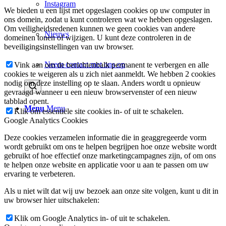
Instagram
We bieden u een lijst met opgeslagen cookies op uw computer in
ons domein, zodat u kunt controleren wat we hebben opgeslagen.
Om veiligheidsredenen kunnen we geen cookies van andere
Nieuws
domeinen tonen of wijzigen. U kunt deze controleren in de
beveiligingsinstellingen van uw browser.
Neem contact met ons op
Vink aan om de berichtenbalk permanent te verbergen en alle
cookies te weigeren als u zich niet aanmeldt. We hebben 2 cookies
nodig om deze instelling op te slaan. Anders wordt u opnieuw
gevraagd wanneer u een nieuw browservenster of een nieuw
tabblad opent.
Menu
Menu
Klik om essentiële site cookies in- of uit te schakelen.
Google Analytics Cookies
Deze cookies verzamelen informatie die in geaggregeerde vorm
wordt gebruikt om ons te helpen begrijpen hoe onze website wordt
gebruikt of hoe effectief onze marketingcampagnes zijn, of om ons
te helpen onze website en applicatie voor u aan te passen om uw
ervaring te verbeteren.
Als u niet wilt dat wij uw bezoek aan onze site volgen, kunt u dit in
uw browser hier uitschakelen:
Klik om Google Analytics in- of uit te schakelen.