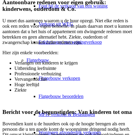
Aantoonbare redenen voor eigen gebruik:
Fout bij de verkoop van een woning
kinderwens, ouderdom & Co.
U moet dus aantonen waarom u de huur opzegt. Niet elke reden is
Verkoop uit WEG
ook een reden voor eigen behoefte. In plaats daarvan moet u kunnen
aantonen dat u het huis of appartement om dwingende redenen moet
betrekken en geen alternatief hebt. Ziekte, ouderdom of
Erfahrungen met woningverkoop
zwangerschap kunnen zulke redenen zijn.
Hier zijn enkele voorbeelden:
Flatgebouw
Verlangen om kinderen te krijgen
Uitbreiding leefruimte
Professionele verhuizing
Flatgebouw verkopen
Vervangende flat
Hoge leeftijd
Ziekte
Flatgebouw beoordelen
Bericht voor de begunstigden: Van kinderen tot oma
MFH Verkoop & Belastingen
Bovendien kunt u de huurders ook op de hoogte brengen als een
persoon die u ten goede komt de woonruimte dringend nodig heeft.
Woningen afzonderlijk verkopen
Dit omvat kleinkinderen, levenspartners en ook schoonkinderen en