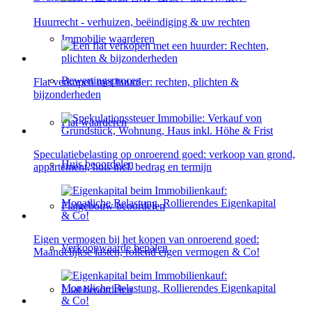
Huurrecht - verhuizen, beëindiging & uw rechten
Immobilie waarderen
Bewertingsproces
Flat verkopen met huurder: rechten, plichten &
bijzonderheden
Flat waarderen
Speculatiebelasting op onroerend goed: verkoop van grond,
Huis beoordelen
appartement, huis incl. bedrag en termijn
Flatgebouw beoordelen
Eigen vermogen bij het kopen van onroerend goed:
Verkoopwaarde bepalen
Maandelijkse lasten, rollend eigen vermogen & Co!
Laat beoordelen