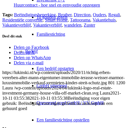
Huurcontract - hoe snel en eenvoudig opzeggen
Tags:
Beëindigingsbeperking
,
Brother
,
Direction
,
Ouders
,
Regali
,
10 gouden regels
Residentiële conversie
,
Smart Home
,
Tattoorama
,
Vakantiehuis
,
Vakantieverblijf
,
Vakantieverblijf
,
wandelen
,
Zuster
Familiestichting
Deel dit stuk
Delen op Facebook
Bedrijf
Delen op X
Delen op WhatsApp
Delen via e-mail
Een bedrijf opstarten
https://lukinski.nl/wp-content/uploads/2020/11/richtig-erben-
vererben-alter-mann-eigentumer-immobilie-terasse-weisser-marmor-
luxusimmobilie-verkauf-vermieten-kinder-streit-schutz.jpg
801
1200
GmbH uitgelegd
Laura
/wp-content/uploads/2024/04/lukinski-logo-real-estate-
investment-germany-house-villa-off-market-clean.svg
Laura
2021-
10-11 03:55:38
2021-10-11 03:55:38
Beëindiging voor eigen
Onroerend goed GmbH / VV GmbH
gebruik: Beëindiging voor eigen gebruik na aankoop van een
gehuurd goed
Een familiestichting opstellen