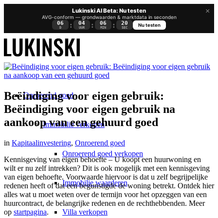
×
Lukinski AI Beta: Nu testen
AVG-conform — grondwaarden & marktdata in seconden
06
04
06
20
:
:
:
Nu testen
D
UUR
MIN
SEC
Beëindiging voor eigen gebruik:
Onroerend goed
Beëindiging voor eigen gebruik na
aankoop van een gehuurd goed
Immobilie verkopen
in
Kapitaalinvestering
,
Onroerend goed
Onroerend goed verkopen
Kennisgeving van eigen behoefte – U
koopt een huurwoning
en
wilt er nu zelf intrekken? Dit is ook mogelijk met een kennisgeving
van eigen behoefte. Voorwaarde hiervoor is dat u zelf begrijpelijke
Immobilie waarderen
redenen heeft of dat een begunstigde de woning betrekt. Ontdek hier
alles wat u moet weten over de termijn voor het opzeggen van een
huurcontract, de belangrijke redenen en de rechthebbenden. Meer
Villa verkopen
op
startpagina
.