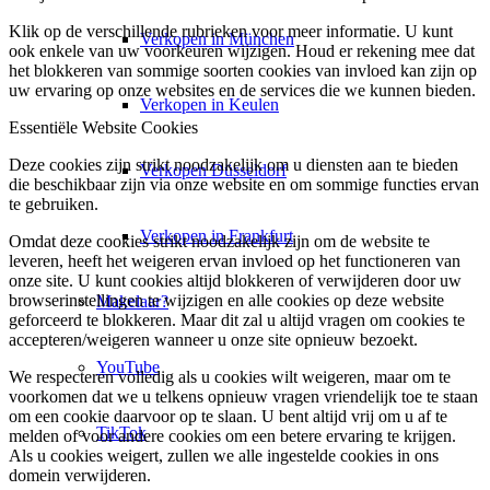
Klik op de verschillende rubrieken voor meer informatie. U kunt
Verkopen in München
ook enkele van uw voorkeuren wijzigen. Houd er rekening mee dat
het blokkeren van sommige soorten cookies van invloed kan zijn op
uw ervaring op onze websites en de services die we kunnen bieden.
Verkopen in Keulen
Essentiële Website Cookies
Deze cookies zijn strikt noodzakelijk om u diensten aan te bieden
Verkopen Düsseldorf
die beschikbaar zijn via onze website en om sommige functies ervan
te gebruiken.
Verkopen in Frankfurt
Omdat deze cookies strikt noodzakelijk zijn om de website te
leveren, heeft het weigeren ervan invloed op het functioneren van
onze site. U kunt cookies altijd blokkeren of verwijderen door uw
browserinstellingen te wijzigen en alle cookies op deze website
Makelaar?
geforceerd te blokkeren. Maar dit zal u altijd vragen om cookies te
accepteren/weigeren wanneer u onze site opnieuw bezoekt.
YouTube
We respecteren volledig als u cookies wilt weigeren, maar om te
voorkomen dat we u telkens opnieuw vragen vriendelijk toe te staan
om een cookie daarvoor op te slaan. U bent altijd vrij om u af te
TikTok
melden of voor andere cookies om een betere ervaring te krijgen.
Als u cookies weigert, zullen we alle ingestelde cookies in ons
domein verwijderen.