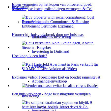
Eigen vermogen bij het kopen van onroerend goed:
Investering
Maandelijkse lasten, rollend eigen vermogen & Co!
Onroerend goed
Huurrecht - huisvredebreuk door uw huisbaas
Immobilie als Investering
Investering in Duitsland
Hoe koop ik een huis?
Deeldeal
Explainer video: Foreclosure kort en bondig samengevat
Actieaandelenverkoop
Een huis verkopen - hoge belastingdruk vermijden
Investering
Investering 1×1