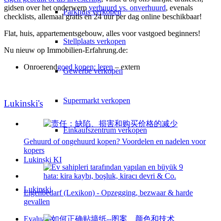
gidsen over het onderwerp
verhuurd vs. onverhuurd
, evenals
Parkhuis verkopen
checklists, allemaal gratis en 24 uur per dag online beschikbaar!
Flat, huis, appartementsgebouw, alles voor vastgoed beginners!
Stellplaats verkopen
Nu nieuw op Immobilien-Erfahrung.de:
Onroerend
goed kopen: leren
– extern
Gewerbe verkopen
Supermarkt verkopen
Lukinski's
Einkaufszentrum verkopen
Gehuurd of ongehuurd kopen? Voordelen en nadelen voor
kopers
Lukinski KI
Lukinski
Eigenbedarf (Lexikon) - Opzegging, bezwaar & harde
gevallen
Evaluatie