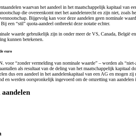
ntaandelen waarvan het aandeel in het maatschappelijk kapitaal van e
nnootschap die overeenkomt met het aandelenrecht en zijn niet, zoals
vennootschap. Bijgevolg kan voor deze aandelen geen nominale waarde
ij een “stil” quota-aandeel ontbreekt deze notatie echter.
le waarde gebruikelijk zijn in onder meer de VS, Canada, België en Ita
ring kunnen betekenen.
de euro
N. voor “zonder vermelding van nominale waarde” – worden als “niet-
aantallen als resultaat van de deling van het maatschappelijk kapitaal d
delen dus een aandeel in het aandelenkapitaal van een AG en mogen zi
nd en werden oorspronkelijk ingevoerd om de omzetting van aandelen 
d aandelen
n