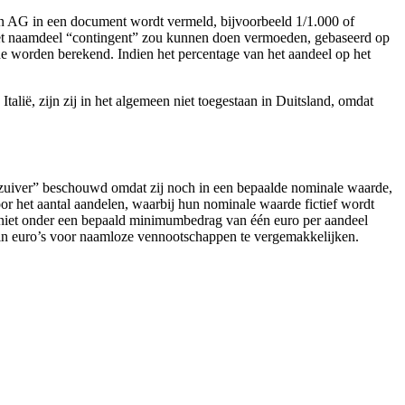
en AG in een document wordt vermeld, bijvoorbeeld 1/1.000 of
 het naamdeel “contingent” zou kunnen doen vermoeden, gebaseerd op
 worden berekend. Indien het percentage van het aandeel op het
lië, zijn zij in het algemeen niet toegestaan in Duitsland, omdat
zuiver” beschouwd omdat zij noch in een bepaalde nominale waarde,
oor het aantal aandelen, waarbij hun nominale waarde fictief wordt
j niet onder een bepaald minimumbedrag van één euro per aandeel
in euro’s voor naamloze vennootschappen te vergemakkelijken.