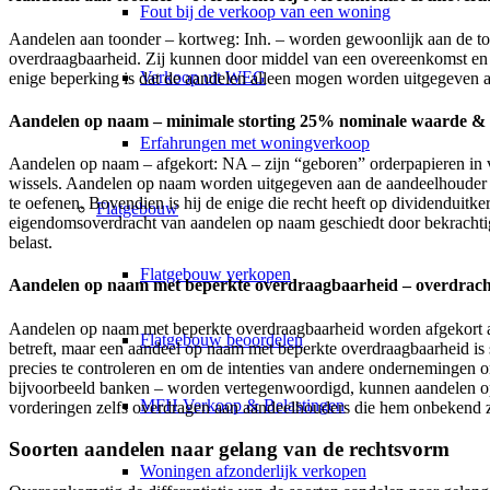
Fout bij de verkoop van een woning
Aandelen aan toonder – kortweg: Inh. – worden gewoonlijk aan de to
overdraagbaarheid. Zij kunnen door middel van een overeenkomst en 
Verkoop uit WEG
enige beperking is dat de aandelen alleen mogen worden uitgegeven als 
Aandelen op naam – minimale storting 25% nominale waarde & 
Erfahrungen met woningverkoop
Aandelen op naam – afgekort: NA – zijn “geboren” orderpapieren in
wissels. Aandelen op naam worden uitgegeven aan de aandeelhouder di
te oefenen. Bovendien is hij de enige die recht heeft op dividendui
Flatgebouw
eigendomsoverdracht van aandelen op naam geschiedt door bekrachtig
belast.
Flatgebouw verkopen
Aandelen op naam met beperkte overdraagbaarheid – overdrach
Aandelen op naam met beperkte overdraagbaarheid worden afgekort a
Flatgebouw beoordelen
betreft, maar een aandeel op naam met beperkte overdraagbaarheid is
precies te controleren en om de intenties van andere ondernemingen o
bijvoorbeeld banken – worden vertegenwoordigd, kunnen aandelen op
MFH Verkoop & Belastingen
vorderingen zelfs overdragen aan aandeelhouders die hem onbekend zi
Soorten aandelen naar gelang van de rechtsvorm
Woningen afzonderlijk verkopen