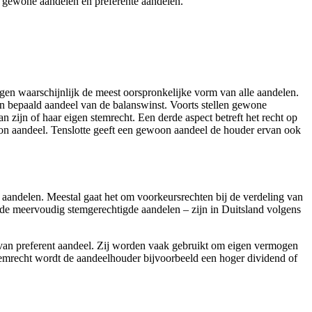
 gewone aandelen en preferente aandelen.
gen waarschijnlijk de meest oorspronkelijke vorm van alle aandelen.
 een bepaald aandeel van de balanswinst. Voorts stellen gewone
zijn of haar eigen stemrecht. Een derde aspect betreft het recht op
oon aandeel. Tenslotte geeft een gewoon aandeel de houder ervan ook
aandelen. Meestal gaat het om voorkeursrechten bij de verdeling van
e meervoudig stemgerechtigde aandelen – zijn in Duitsland volgens
van preferent aandeel. Zij worden vaak gebruikt om eigen vermogen
stemrecht wordt de aandeelhouder bijvoorbeeld een hoger dividend of