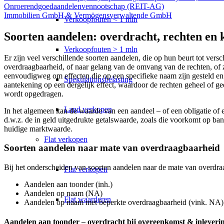
Onroerendgoedaandelenvennootschap (REIT-AG)
Immobilien GmbH & Vermögensverwaltende GmbH
Verkoopfouten < 1 mln
Soorten aandelen: overdracht, rechten en k
Verkoopfouten > 1 mln
Er zijn veel verschillende soorten aandelen, die op hun beurt tot ve
overdraagbaarheid, of naar gelang van de omvang van de rechten, of z
eenvoudigweg om effecten die op een specifieke naam zijn gesteld e
Spekulationsbelasting
aantekening op een dergelijk effect, waardoor de rechten geheel of g
wordt opgedragen.
Land verkopen
In het algemeen kan de waarde van een aandeel – of een obligatie of
d.w.z. de in geld uitgedrukte getalswaarde, zoals die voorkomt op ban
huidige marktwaarde.
Flat
verkopen
Soorten aandelen naar mate van overdraagbaarheid
Bij het onderscheiden van soorten aandelen naar de mate van overd
Flat verkopen
Aandelen aan toonder (inh.)
Aandelen op naam (NA)
Flat waarderen
Aandelen op naam met beperkte overdraagbaarheid (vink. NA)
Aandelen aan toonder – overdracht bij overeenkomst & inleveri