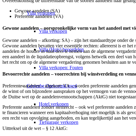
Overeenkomstig de differentiatie van de soorten aandelen naar gela
Gewone aandelen (SA)
Villa
verkopen
Preferente aandelen (VA)
Gewone aandelen – oorspronkelijke vorm van het aandeel met vie
Villa verkopen
Gewone aandelen – afkorting: SA) – zijn het standaardtype onder de s
Gewone aandelen bevatten vier essentiële rechten: allereerst is er het
Villa (Huis) beoordelen
aandelen de houder in staat deel te nemen aan de algemene vergaderin
een aandeel in de liquidatieopbrengst, volgens hetwelk een deel van 
het recht om op de algemene vergadering genomen besluiten aan te v
Villa verkopen: Fouten
Bevoorrechte aandelen – voorrechten bij winstverdeling en ven
Gewerbe
Onroerend goed
Preferente aandelen – afgekort: VA -, worden preferente aandelen ge
de winst of om bijzondere aanspraken op het vermogen van de vennoo
de Duitse wet op de aandelenvennootschappen (AktG) niet toegestaa
Hotel verkopen
Preferente aandelen zonder stemrecht – ook wel preferente aandelen
te financieren wanneer een kapitaalverhoging niet mogelijk is als ge
een recht van opvolging aangeboden, en kan tegelijkertijd aan het v
Tiefgarage verkopen
Uittreksel uit de wet – § 12 AktG: