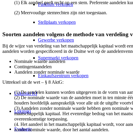
(1) Elk aandeel geeft recht op een stem. Preferente aandelen
Parkhuis verkopen
(2) Meervoudige stemrechten zijn niet toegestaan.
Stellplaats verkopen
Soorten aandelen volgens de methode van verdeling v
Gewerbe verkopen
Bij de wijze van verdeling van het maatschappelijk kapitaal wordt e
aandelen worden gespecificeerd in de Duitse wet op de aandelenven
Supermarkt verkopen
Nominale waarde aandelen
Contingentaandelen
Aandelen zonder nominale waarde
Einkaufszentrum verkopen
Uittreksel uit de wet – § 8 AktG:
(1) De aandelen kunnen worden uitgegeven in de vorm van aand
Lukinski KI
(2) De nominale waarde van de aandelen moet in ten minste één
houders hoofdelijk aansprakelijk voor alle uit de uitgifte voo
(3) Aandelen zonder nominale waarde hebben geen nominale wa
Lukinski
maatschappelijk kapitaal. Het evenredige bedrag van het maatsc
overeenkomstige toepassing.
(4. Het aandeel in het maatschappelijk kapitaal wordt, voor a
Evaluatie
zonder nominale waarde, door het aantal aandelen.