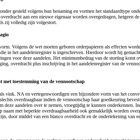
onder gesteld volgens hun benaming en vormen het standaardtype onde
overdracht aan een nieuwe eigenaar worden overgedragen, hetgeen de 
zij volledig zijn volgestort.
agio
 vorm. Volgens de wet moeten geboren orderpapieren als effecten wor
e in het aandelenregister is ingeschreven. Hierdoor wordt hij gemacht
tkeringen voor deze aandelen. Het minimumbedrag van de storting komt
ing, overdracht plus inschrijving in het aandelenregister van de ven
t met toestemming van de vennootschap
ls vink. NA en vertegenwoordigen een bijzondere vorm van het conven
 slechts overdraagbaar indien de vennootschap haar goedkeuring bevest
m deze aandelen over te nemen, vroegtijdig te kunnen onderkennen. Ind
 naam met beperkte overdraagbaarheid ook gemakkelijk worden overged
jn, door middel van een blanco overdracht en de ondertekening van ee