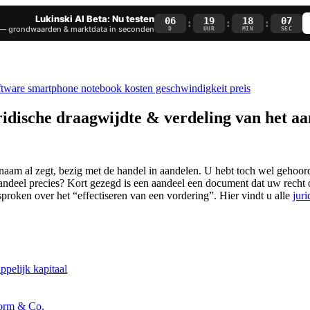
Lukinski AI Beta: Nu testen
06
19
18
06
:
:
:
— grondwaarden & marktdata in seconden
D
UUR
MIN
SEC
idische draagwijdte & verdeling van het aa
 naam al zegt, bezig met de handel in aandelen. U hebt toch wel gehoor
 aandeel precies? Kort gezegd is een aandeel een document dat uw recht
sproken over het “effectiseren van een vordering”. Hier vindt u alle
jur
pelijk kapitaal
vorm & Co.