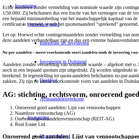
Investering
Echte aandelen zonder vermelding van nominale waarde zijn continge
1/50.000. Zij belichamen dus een fractie van het vermogen van de ve
een bepaald minimumbedrag van het maatschappelijk kapitaal van de 
certificaat is vermeld, wordt het quotumaandeel “sprekend” genoemd. B
Onroerend goed
Let op: Hoewel echte contingentaandelen zonder vermelding van nomina
deze aandelen verhandelbaar zijn en dus een extreme balansverduiste
Immobilie als Investering
No-par aandelen – meest voorkomende soort aandelen sinds de invoering van 
Investering in Duitsland
Aandelen zonder vermelding van nominale waarde – afgekort met o. 
noch in een bepaald quotum zijn uitgedrukt. Zij worden uitgedrukt in 
berekend. In tegenstelling tot quota-aandelen belichamen no-par-aan
Deeldeal
zakken. Zij zijn de meest voorkomende vorm van aandelen in Duitsla
AG: stichting, rechtsvorm, onroerend goe
Actieaandelenverkoop
Onroerend goed aandelen: Lijst van vennootschappen
Naamloze vennootschap (AG)
Investering
Onroerendgoedaandelenvennootschap (REIT-AG)
Real Estate Ltd.
Onroerend goed aandelen: Lijst van vennootschappe
Investering 1×1