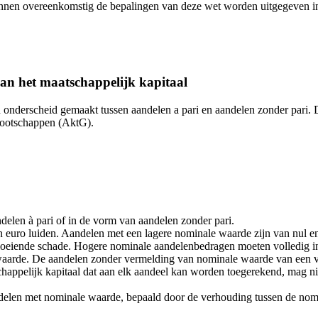
 kunnen overeenkomstig de bepalingen van deze wet worden uitgegeven i
an het maatschappelijk kapitaal
en onderscheid gemaakt tussen aandelen a pari en aandelen zonder pari
nootschappen (AktG).
elen à pari of in de vorm van aandelen zonder pari.
 euro luiden. Aandelen met een lagere nominale waarde zijn van nul en
rtvloeiende schade. Hogere nominale aandelenbedragen moeten volledig i
arde. De aandelen zonder vermelding van nominale waarde van een ve
happelijk kapitaal dat aan elk aandeel kan worden toegerekend, mag niet
andelen met nominale waarde, bepaald door de verhouding tussen de nom