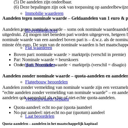
(5) De aandelen zijn ondeelbaar.
(6) Deze bepalingen zijn ook van toepassing op aandeelbewijzen
Immobilie waarderen
Aandelen tegen nominale waarde – Geldaandelen van 1 euro & p
Aandelen tegen nominale waarde – soms ook nominale waardeaandelen 
Bewertingsproces
uitgedrukt. Zij mogen niet beneden pari worden uitgegeven, hetgeen b
nominale waarde van een aandeel boven pari is – d.w.z. als de nomin
minste één euro. De som van de nominale waarden is het maatschappe
Flat waarderen
Boven pari: nominale waarde > marktprijs (verschil in premie)
Par: Nominale waarde = beurskoers
Huis beoordelen
Onder pari: Nominale waarde < marktprijs (verschil = disagio)
Aandelen zonder nominale waarde – quota-aandelen en aandele
Flatgebouw beoordelen
Aandelen zonder vermelding van nominale waarde zijn een verzameln
“echte aandelen zonder vermelding van nominale waarde” – en aande
aandelen ook aangeduid als echte of niet-echte quota-aandelen.
Verkoopwaarde bepalen
Quota-aandeel: echt no-par (quota-)aandeel
No-par aandeel: niet-echt no-par (quotum) aandeel
Laat beoordelen
Quota-aandelen – aandelen in het maatschappelijk kapitaal