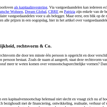
oorloven
als kapitaalinvestering
. Via vastgoedaandelen kan iedereen ec
utsche Wohnen
,
Dream Global
,
CBRE
en
Patrizia
zijn enkele van de b
aire vastgoedaandelen voor u als belegger. Maar eerst, een blik op de 
 alle prijzen in een oogopslag, hier in het artikel over vastgoedaandel
ijkheid, rechtsvorm & Co.
htsvorm die door ten minste één persoon is opgericht en door verschill
én persoon bestaat. Zoals de naam al aangeeft, staat deze rechtsvorm va
oraf meer te weten komen over vennootschapsrechtelijke vormen? Dan be
een kapitaalvennootschap helemaal niet slecht en vraagt zich nu af h
 bezighoudt met de financiering, ontwikkeling, realisatie, verhuur of