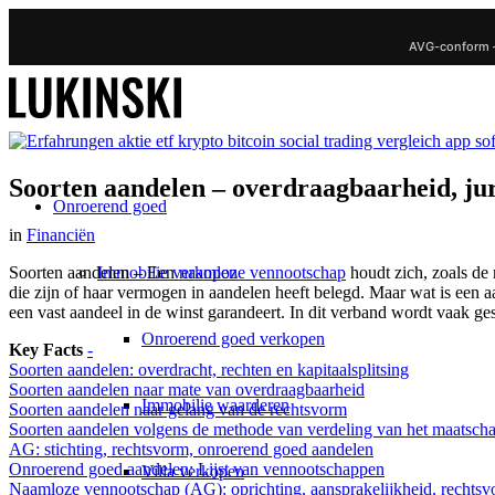
AVG-conform 
Soorten aandelen – overdraagbaarheid, jur
Onroerend goed
in
Financiën
Immobilie verkopen
Soorten aandelen – Een
naamloze vennootschap
houdt zich, zoals de
die zijn of haar vermogen in aandelen heeft belegd. Maar wat is een
een vast aandeel in de winst garandeert. In dit verband wordt vaak ge
Onroerend goed verkopen
Key Facts
-
Soorten aandelen: overdracht, rechten en kapitaalsplitsing
Soorten aandelen naar mate van overdraagbaarheid
Immobilie waarderen
Soorten aandelen naar gelang van de rechtsvorm
Soorten aandelen volgens de methode van verdeling van het maatschap
AG: stichting, rechtsvorm, onroerend goed aandelen
Onroerend goed aandelen: Lijst van vennootschappen
Villa verkopen
Naamloze vennootschap (AG): oprichting, aansprakelijkheid, rechts