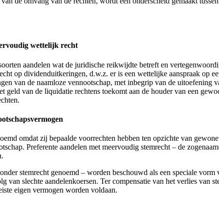
ng van de omvang van de rechten, wordt een onderscheid gemaakt tussen
rvoudig wettelijk recht
oorten aandelen wat de juridische reikwijdte betreft en vertegenwoordi
 recht op dividenduitkeringen, d.w.z. er is een wettelijke aanspraak op
gen van de naamloze vennootschap, met inbegrip van de uitoefening van 
het geld van de liquidatie rechtens toekomt aan de houder van een gew
echten.
nootschapsvermogen
noemd omdat zij bepaalde voorrechten hebben ten opzichte van gewone 
tschap. Preferente aandelen met meervoudig stemrecht – de zogenaamd
n.
 zonder stemrecht genoemd – worden beschouwd als een speciale vorm 
volg van slechte aandelenkoersen. Ter compensatie van het verlies van 
ereiste eigen vermogen worden voldaan.