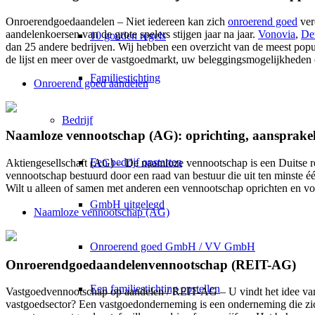
Onroerendgoedaandelen – Niet iedereen kan zich
onroerend goed
ver
aandelenkoersen van de grote spelers stijgen jaar na jaar.
Vonovia
,
De
10 gouden regels
dan 25 andere bedrijven. Wij hebben een overzicht van de meest popul
de lijst en meer over de vastgoedmarkt, uw beleggingsmogelijkheden en
Familiestichting
Onroerend goed aandelen
Bedrijf
Naamloze vennootschap (AG): oprichting, aansprakel
Een bedrijf opstarten
Aktiengesellschaft (AG) – De naamloze vennootschap is een Duitse rec
vennootschap bestuurd door een raad van bestuur die uit ten minste é
Wilt u alleen of samen met anderen een vennootschap oprichten en vo
GmbH uitgelegd
Naamloze vennootschap (AG)
Onroerend goed GmbH / VV GmbH
Onroerendgoedaandelenvennootschap (REIT-AG)
Een familiestichting opstellen
Vastgoedvennootschap op aandelen / REIT-AG – U vindt het idee van 
vastgoedsector? Een vastgoedonderneming is een onderneming die zich