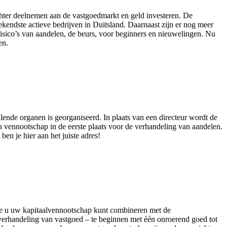
hter deelnemen aan de vastgoedmarkt en geld investeren. De
ekendste actieve bedrijven in Duitsland. Daarnaast zijn er nog meer
risico’s van aandelen, de beurs, voor beginners en nieuwelingen. Nu
en.
ende organen is georganiseerd. In plaats van een directeur wordt de
n vennootschap in de eerste plaats voor de verhandeling van aandelen.
n je hier aan het juiste adres!
oe u uw kapitaalvennootschap kunt combineren met de
 verhandeling van vastgoed – te beginnen met één onroerend goed tot