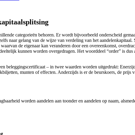
apitaalsplitsing
rschillende categorieën behoren. Er wordt bijvoorbeeld onderscheid gema
elfs naar gelang van de wijze van verdeling van het aandelenkapitaal. 
n waarvan de eigenaar kan veranderen door een overeenkomst, overdrach
edeeltelijk kunnen worden overgedragen. Het woorddeel “order” is dus 
 een beleggingscertificaat – in twee waarden worden uitgedrukt: Enerz
kbiljetten, munten of effecten. Anderzijds is er de beurskoers, de prij
raagbaarheid worden aandelen aan toonder en aandelen op naam, alsm
ng