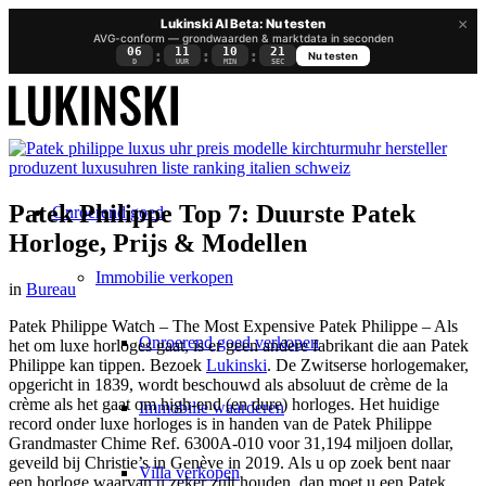
×
Lukinski AI Beta: Nu testen
AVG-conform — grondwaarden & marktdata in seconden
06
11
10
20
:
:
:
Nu testen
D
UUR
MIN
SEC
Patek Philippe Top 7: Duurste Patek
Onroerend goed
Horloge, Prijs & Modellen
Immobilie verkopen
in
Bureau
Patek Philippe Watch – The Most Expensive Patek Philippe – Als
Onroerend goed verkopen
het om luxe horloges gaat, is er geen andere fabrikant die aan Patek
Philippe kan tippen. Bezoek
Lukinski
. De Zwitserse horlogemaker,
opgericht in 1839, wordt beschouwd als absoluut de crème de la
crème als het gaat om high-end (en dure) horloges. Het huidige
Immobilie waarderen
record onder luxe horloges is in handen van de Patek Philippe
Grandmaster Chime Ref. 6300A-010 voor 31,194 miljoen dollar,
geveild bij Christie’s in Genève in 2019. Als u op zoek bent naar
Villa verkopen
een horloge waarvan u zeker zult houden, dan moet u een Patek