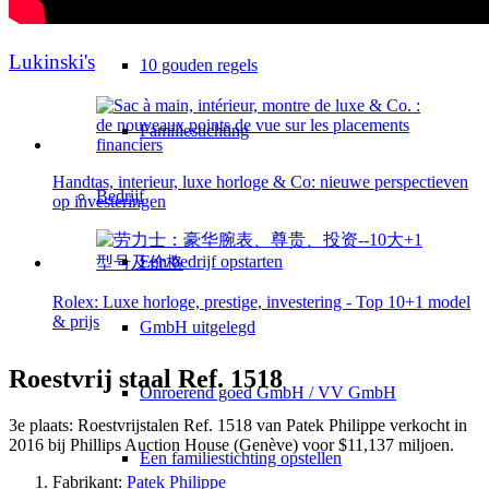
Lukinski's
10 gouden regels
Familiestichting
Handtas, interieur, luxe horloge & Co: nieuwe perspectieven
Bedrijf
op investeringen
Een bedrijf opstarten
Rolex: Luxe horloge, prestige, investering - Top 10+1 model
& prijs
GmbH uitgelegd
Roestvrij staal Ref. 1518
Onroerend goed GmbH / VV GmbH
3e plaats: Roestvrijstalen Ref. 1518 van Patek Philippe verkocht in
2016 bij Phillips Auction House (Genève) voor $11,137 miljoen.
Een familiestichting opstellen
Fabrikant:
Patek Philippe