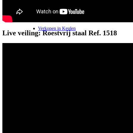
Verkopen in München
Verkopen in Keulen
Live veiling: Roestvrij staal Ref. 1518
Verkopen Düsseldorf
Verkopen in Frankfurt
Makelaar?
YouTube
TikTok