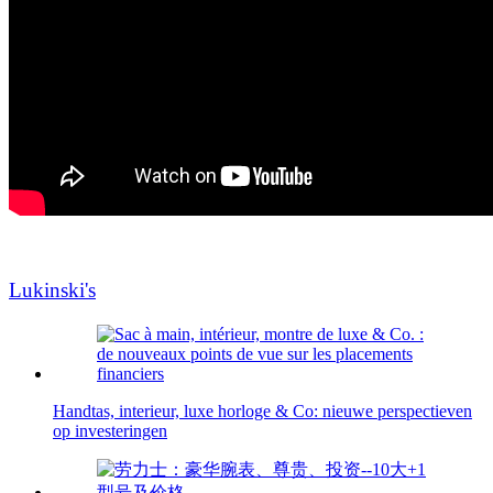
Lukinski's
Handtas, interieur, luxe horloge & Co: nieuwe perspectieven
op investeringen