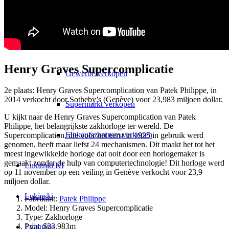
Parkhuis verkopen
Stellplaats verkopen
Henry Graves Supercomplicatie
Gewerbe verkopen
2e plaats: Henry Graves Supercomplication van Patek Philippe, in
2014 verkocht door Sotheby’s (Genève) voor 23,983 miljoen dollar.
Supermarkt verkopen
U kijkt naar de Henry Graves Supercomplication van Patek
Philippe, het belangrijkste zakhorloge ter wereld. De
Einkaufszentrum verkopen
Supercomplication, die voor het eerst in 1925 in gebruik werd
genomen, heeft maar liefst 24 mechanismen. Dit maakt het tot het
meest ingewikkelde horloge dat ooit door een horlogemaker is
gemaakt zonder de hulp van computertechnologie! Dit horloge werd
Lukinski KI
op 11 november op een veiling in Genève verkocht voor 23,9
miljoen dollar.
Lukinski
Fabrikant:
Patek Philippe
Model: Henry Graves Supercomplicatie
Type: Zakhorloge
Prijs: $23.983m
Evaluatie