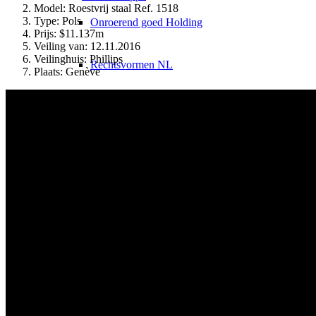
Model: Roestvrij staal Ref. 1518
Type: Pols
Onroerend goed Holding
Prijs: $11.137m
Veiling van: 12.11.2016
Veilinghuis: Phillips
Rechtsvormen NL
Plaats: Genève
Rechtsvormen VS
Belastingen
Onroerend goed belasting DE
Onroerend goed belasting VS
Holding & Schachtelprivileg