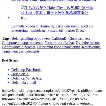
Een villa kopen in Hamburg: Luxe onroerend goed als
investering - makelaars, kosten, off-market & co.
Tags:
Belangstelling opbouwen
,
Californië
,
Circonstances
,
Comprare un appartamento
,
Facteur prix d'achat
,
Hypotheekrente
,
Onontwikkeld perceel
,
Onroerend goed financiering
,
Reservering
,
Traitement des paiements
Deel dit stuk
Delen op Facebook
Delen op X
Delen op WhatsApp
Delen via e-mail
https://lukinski.nl/wp-content/uploads/2020/07/patek-philippe-luxus-
uhr-preis-modelle-kirchturmuhr-hersteller-produzent-luxusuhren-
liste-ranking-italien-schweiz.jpg
848
1280
L_kinski
/wp-
content/uploads/2024/04/lukinski-logo-real-estate-investment-