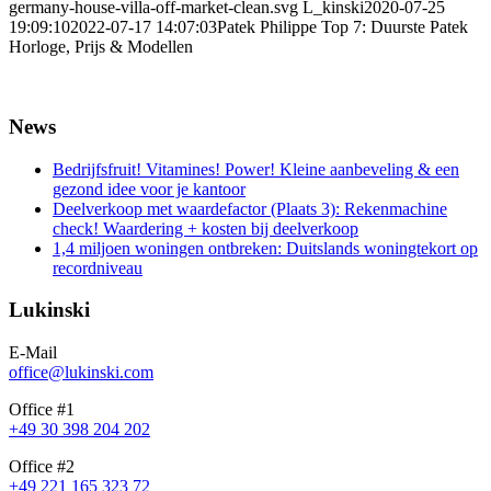
germany-house-villa-off-market-clean.svg
L_kinski
2020-07-25
19:09:10
2022-07-17 14:07:03
Patek Philippe Top 7: Duurste Patek
Horloge, Prijs & Modellen
News
Bedrijfsfruit! Vitamines! Power! Kleine aanbeveling & een
gezond idee voor je kantoor
Deelverkoop met waardefactor (Plaats 3): Rekenmachine
check! Waardering + kosten bij deelverkoop
1,4 miljoen woningen ontbreken: Duitslands woningtekort op
recordniveau
Lukinski
E-Mail
office@lukinski.com
Office #1
+49 30 398 204 202
Office #2
+49 221 165 323 72