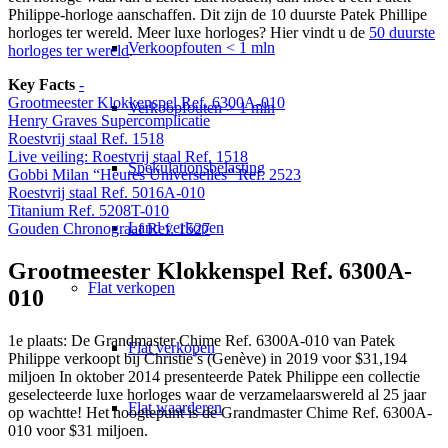
Philippe-horloge aanschaffen. Dit zijn de 10 duurste Patek Phillipe
horloges ter wereld. Meer luxe horloges? Hier vindt u de
50 duurste
Verkoopfouten < 1 mln
horloges ter wereld
.
Key Facts
-
Grootmeester Klokkenspel Ref. 6300A-010
Verkoopfouten > 1 mln
Henry Graves Supercomplicatie
Roestvrij staal Ref. 1518
Live veiling: Roestvrij staal Ref. 1518
Spekulationsbelasting
Gobbi Milan “Heures Universelles” Ref. 2523
Roestvrij staal Ref. 5016A-010
Titanium Ref. 5208T-010
Land verkopen
Gouden Chronograaf Ref. 1527
Grootmeester Klokkenspel Ref. 6300A-
Flat
verkopen
010
1e plaats: De Grandmaster Chime Ref. 6300A-010 van Patek
Flat verkopen
Philippe verkoopt bij Christie’s (Genève) in 2019 voor $31,194
miljoen In oktober 2014 presenteerde Patek Philippe een collectie
geselecteerde luxe horloges waar de verzamelaarswereld al 25 jaar
Flat waarderen
op wachtte! Het hoogtepunt is de Grandmaster Chime Ref. 6300A-
010 voor $31 miljoen.