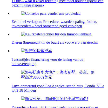
11 tips - waar u zeker rekening mee moet houden tijdens een
bezichtigingsafspraak
Een hotel verkopen: Procedure, waardebepaling, fouten,
investeerders - hotel onroerend goed verkopen
Dieren (burenrecht) in de buurt als voorwerp van geschil
Tussentijdse financiering voor de lening van de
bouwvereniging
Luxe onroerend goed Los Angeles: strand huis, Condo, Villa
tot $ 38 Miljoen
De perfecte bank - inrichtingsideeën voor de woonkamer