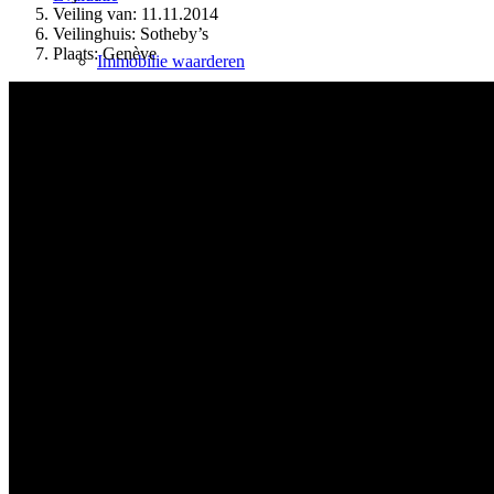
Veiling van: 11.11.2014
Veilinghuis: Sotheby’s
Plaats: Genève
Immobilie waarderen
Bewertingsproces
Flat waarderen
Huis beoordelen
Flatgebouw beoordelen
Verkoopwaarde bepalen
Laat beoordelen