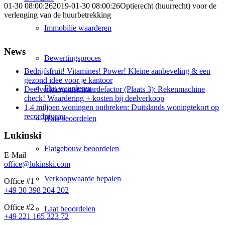
01-30 08:00:26
2019-01-30 08:00:26
Optierecht (huurrecht) voor de
verlenging van de huurbetrekking
Immobilie waarderen
News
Bewertingsproces
Bedrijfsfruit! Vitamines! Power! Kleine aanbeveling & een
gezond idee voor je kantoor
Flat waarderen
Deelverkoop met waardefactor (Plaats 3): Rekenmachine
check! Waardering + kosten bij deelverkoop
1,4 miljoen woningen ontbreken: Duitslands woningtekort op
recordniveau
Huis beoordelen
Lukinski
Flatgebouw beoordelen
E-Mail
office@lukinski.com
Verkoopwaarde bepalen
Office #1
+49 30 398 204 202
Office #2
Laat beoordelen
+49 221 165 323 72