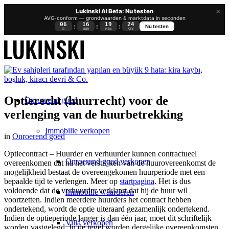
×
Lukinski AI Beta: Nu testen
AVG-conform — grondwaarden & marktdata in seconden
06
16
19
24
:
:
:
Nu testen
D
UUR
MIN
SEC
Optierecht (huurrecht) voor de
Onroerend goed
verlenging van de huurbetrekking
Immobilie verkopen
in
Onroerend goed
Optiecontract – Huurder en verhuurder kunnen contractueel
Onroerend goed verkopen
overeenkomen dat na het verstrijken van de huurovereenkomst de
mogelijkheid bestaat de overeengekomen huurperiode met een
bepaalde tijd te verlengen. Meer op
startpagina
. Het is dus
voldoende dat de verhuurder verklaart dat hij de huur wil
Immobilie waarderen
voortzetten. Indien meerdere huurders het contract hebben
ondertekend, wordt de optie uiteraard gezamenlijk ondertekend.
Indien de optieperiode langer is dan één jaar, moet dit schriftelijk
Villa verkopen
worden vastgelegd. In de regel worden dergelijke overeenkomsten