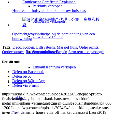
Parkhuis verkopen
Huurrecht - huisvredebreuk door uw huisbaas
Stellplaats verkopen
Opdrachtgeversprincipe bij de bemiddeling van een
Gewerbe verkopen
huurwoning
Tags:
Deco
,
Kopen
,
Liftsysteem
,
Massief huis
,
Optie rechts
,
Supermarkt verkopen
Optiecontract
,
Recommandation
,
Regali
,
Заявление о разводе
Deel dit stuk
Einkaufszentrum verkopen
Delen op Facebook
Delen op X
Delen op WhatsApp
Lukinski KI
Delen via e-mail
https://lukinski.nl/wp-content/uploads/2022/05/ehepaar-prueft-
Lukinski
finanzierungsangebot-hausbank-haus-nrw-duesseldorf-
mehrfamilienhaus-vermietung-zinsen-tilung-sollzinsbindung.jpg
800
1200
Laura
/wp-content/uploads/2024/04/lukinski-logo-real-estate-
investment-germany-house-villa-off-market-clean.svg
Laura
2019-
Evaluatie