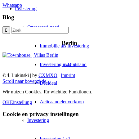
Whatsapp
Investering
Blog
Onroerend goed
Berlin
Immobilie als Investering
Investering in Duitsland
Berlin
© ℄ Lukinski | by
CXMXO
|
Imprint
Scroll naar bovenzijde
Deeldeal
Wir nutzen Cookies, für wichtige Funktionen.
Actieaandelenverkoop
OK
Einstellung
Cookie en privacy instellingen
Investering
Investering 1×1