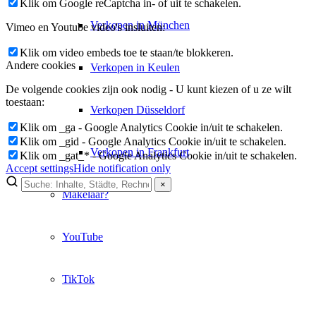
Klik om Google reCaptcha in- of uit te schakelen.
Verkopen in München
Vimeo en Youtube video's insluiten:
Klik om video embeds toe te staan/te blokkeren.
Andere cookies
Verkopen in Keulen
De volgende cookies zijn ook nodig - U kunt kiezen of u ze wilt
toestaan:
Verkopen Düsseldorf
Klik om _ga - Google Analytics Cookie in/uit te schakelen.
Klik om _gid - Google Analytics Cookie in/uit te schakelen.
Verkopen in Frankfurt
Klik om _gat_* - Google Analytics Cookie in/uit te schakelen.
Accept settings
Hide notification only
×
Makelaar?
×
Lukinski Newsletter
YouTube
Exklusive Immobilien-Deals, Off-Market-Angebote und Markt-
Insights direkt ins Postfach.
TikTok
Kostenlos abonnieren