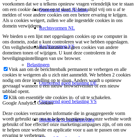
voorkomen dat we u telkens opnieuw vragen vriendelijk toe te staan
om een cookie daarvoor op te slaan. U bent altijd vrij om u af te
Onroerend goed Holding
melden of voor andere cookies om een betere ervaring te krijgen.
Als u cookies weigert, zullen we alle ingestelde cookies in ons
domein verwijderen.
Rechtsvormen NL
We bieden u een lijst met opgeslagen cookies op uw computer in
ons domein, zodat u kunt controleren wat we hebben opgeslagen.
Rechtsvormen VS
Om veiligheidsredenen kunnen we geen cookies van andere
domeinen tonen of wijzigen. U kunt deze controleren in de
beveiligingsinstellingen van uw browser.
Belastingen
Vink aan om de berichtenbalk permanent te verbergen en alle
cookies te weigeren als u zich niet aanmeldt. We hebben 2 cookies
nodig om deze instelling op te slaan. Anders wordt u opnieuw
Onroerend goed belasting DE
gevraagd wanneer u een nieuw browservenster of een nieuw
tabblad opent.
Klik om essentiële site cookies in- of uit te schakelen.
Onroerend goed belasting VS
Google Analytics Cookies
Deze cookies verzamelen informatie die in geaggregeerde vorm
wordt gebruikt om ons te helpen begrijpen hoe onze website wordt
Holding & Schachtelprivileg
gebruikt of hoe effectief onze marketingcampagnes zijn, of om ons
te helpen onze website en applicatie voor u aan te passen om uw
ervaring te verbeteren.