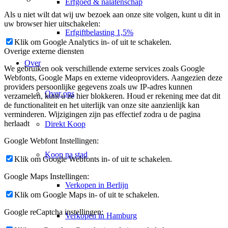
Erfgoed & nalatenschap
Als u niet wilt dat wij uw bezoek aan onze site volgen, kunt u dit in
uw browser hier uitschakelen:
Erfgiftbelasting 1,5%
Klik om Google Analytics in- of uit te schakelen.
Overige externe diensten
Over
We gebruiken ook verschillende externe services zoals Google
Webfonts, Google Maps en externe videoproviders. Aangezien deze
providers persoonlijke gegevens zoals uw IP-adres kunnen
Over ons
verzamelen, kunt u ze hier blokkeren. Houd er rekening mee dat dit
de functionaliteit en het uiterlijk van onze site aanzienlijk kan
verminderen. Wijzigingen zijn pas effectief zodra u de pagina
herlaadt
Direkt Koop
Google Webfont Instellingen:
Koop na stad
Klik om Google Webfonts in- of uit te schakelen.
Google Maps Instellingen:
Verkopen in Berlijn
Klik om Google Maps in- of uit te schakelen.
Google reCaptcha instellingen:
Verkopen in Hamburg