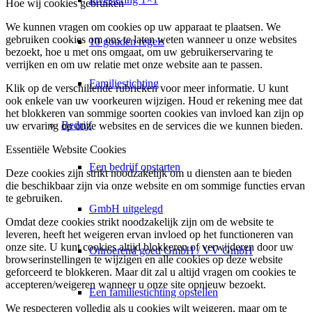
Hoe wij cookies gebruiken
We kunnen vragen om cookies op uw apparaat te plaatsen. We
gebruiken cookies om ons te laten weten wanneer u onze websites
10 gouden regels
bezoekt, hoe u met ons omgaat, om uw gebruikerservaring te
verrijken en om uw relatie met onze website aan te passen.
Familiestichting
Klik op de verschillende rubrieken voor meer informatie. U kunt
ook enkele van uw voorkeuren wijzigen. Houd er rekening mee dat
het blokkeren van sommige soorten cookies van invloed kan zijn op
Bedrijf
uw ervaring op onze websites en de services die we kunnen bieden.
Essentiële Website Cookies
Een bedrijf opstarten
Deze cookies zijn strikt noodzakelijk om u diensten aan te bieden
die beschikbaar zijn via onze website en om sommige functies ervan
te gebruiken.
GmbH uitgelegd
Omdat deze cookies strikt noodzakelijk zijn om de website te
leveren, heeft het weigeren ervan invloed op het functioneren van
onze site. U kunt cookies altijd blokkeren of verwijderen door uw
Onroerend goed GmbH / VV GmbH
browserinstellingen te wijzigen en alle cookies op deze website
geforceerd te blokkeren. Maar dit zal u altijd vragen om cookies te
accepteren/weigeren wanneer u onze site opnieuw bezoekt.
Een familiestichting opstellen
We respecteren volledig als u cookies wilt weigeren, maar om te