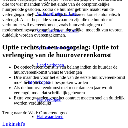
drie tot vier maanden vóór het einde van de oorspronkelijke
huurperiode gesloten. Zodra de huurder gebruik maakt van de
Verkoopfouten < 1 mln
verlengingsoptie, wordt de vorige huurovereenkomst automatisch
verlengd. Als er bepaalde voorwaarden zijn die de huurder of
verhuurder wil overeenkomen, zoals huurverhogingen of
moderniseringswerkzaamheden en dergelijke, moet dit van tevoren
Verkoopfouten > 1 mln
duidelijk worden overeengekomen.
Optie rechts in een oogopslag: Optie tot
Spekulationsbelasting
verlenging van de huurovereenkomst
Land verkopen
De optieovereenkomst is van belang indien de huurder de
huurovereenkomst wenst te verlengen
Drie maanden voor het einde van de eerste huurovereenkomst
Flat
verkopen
moet het optiecontract besproken worden
Als de huurovereenkomst met meer dan een jaar wordt
verlengd, moet dat schriftelijk gebeuren
Extra voorwaarden voor het contract moeten snel en duidelijk
Flat verkopen
worden verduidelijkt
Terug naar de Wiki: Onroerend goed
Flat waarderen
Lukinski's