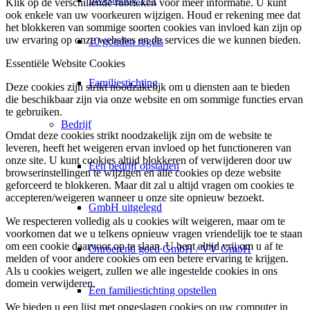
Klik op de verschillende rubrieken voor meer informatie. U kunt
ook enkele van uw voorkeuren wijzigen. Houd er rekening mee dat
het blokkeren van sommige soorten cookies van invloed kan zijn op
uw ervaring op onze websites en de services die we kunnen bieden.
10 gouden regels
Essentiële Website Cookies
Familiestichting
Deze cookies zijn strikt noodzakelijk om u diensten aan te bieden
die beschikbaar zijn via onze website en om sommige functies ervan
te gebruiken.
Bedrijf
Omdat deze cookies strikt noodzakelijk zijn om de website te
leveren, heeft het weigeren ervan invloed op het functioneren van
onze site. U kunt cookies altijd blokkeren of verwijderen door uw
Een bedrijf opstarten
browserinstellingen te wijzigen en alle cookies op deze website
geforceerd te blokkeren. Maar dit zal u altijd vragen om cookies te
accepteren/weigeren wanneer u onze site opnieuw bezoekt.
GmbH uitgelegd
We respecteren volledig als u cookies wilt weigeren, maar om te
voorkomen dat we u telkens opnieuw vragen vriendelijk toe te staan
om een cookie daarvoor op te slaan. U bent altijd vrij om u af te
Onroerend goed GmbH / VV GmbH
melden of voor andere cookies om een betere ervaring te krijgen.
Als u cookies weigert, zullen we alle ingestelde cookies in ons
domein verwijderen.
Een familiestichting opstellen
We bieden u een lijst met opgeslagen cookies op uw computer in