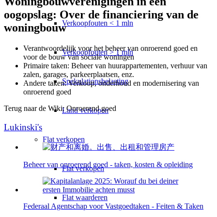
Woningbouwverenigingen in een
oogopslag: Over de financiering van de
Verkoopfouten < 1 mln
woningbouw
Verantwoordelijk voor het beheer van onroerend goed en
Verkoopfouten > 1 mln
voor de bouw van sociale woningen
Primaire taken: Beheer van huurappartementen, verhuur van
zalen, garages, parkeerplaatsen, enz.
Spekulationsbelasting
Andere taken: Verkoop, onderhoud en modernisering van
onroerend goed
Terug naar de Wiki: Onroerend goed
Land verkopen
Lukinski's
Flat
verkopen
Beheer van onroerend goed - taken, kosten & opleiding
Flat verkopen
Flat waarderen
Federaal Agentschap voor Vastgoedtaken - Feiten & Taken