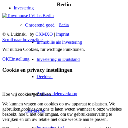
Berlin
Investering
Onroerend goed
Berlin
© ℄ Lukinski | by
CXMXO
|
Imprint
Scroll naar bovenzijde
Immobilie als Investering
Wir nutzen Cookies, für wichtige Funktionen.
OK
Einstellung
Investering in Duitsland
Cookie en privacy instellingen
Deeldeal
Actieaandelenverkoop
Hoe wij cookies gebruiken
We kunnen vragen om cookies op uw apparaat te plaatsen. We
gebruiken cookies om ons te laten weten wanneer u onze websites
Investering
bezoekt, hoe u met ons omgaat, om uw gebruikerservaring te
verrijken en om uw relatie met onze website aan te passen.
Investering 1×1