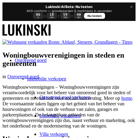
×
Lukinski AI Beta: Nu testen
AVG-conform — grondwaarden & marktdata in seconden
06
18
59
40
:
:
:
Nu testen
D
UUR
MIN
SEC
Woningbouwverenigingen in steden en
Onroerend goed
gemeenten
in
Onroerend goed
Immobilie verkopen
Woningbouwverenigingen – Woningbouwverenigingen zijn
verantwoordelijk voor het beheer van onroerend goed in steden of
Onroerend goed verkopen
gemeenten en meestal ook voor sociale huisvesting. Meer op
home
.
De voornaamste taken liggen op het gebied van het beheer van
huurwoningen of ook van de verhuur van zalen, garages en
parkeerplaatsen. De belangrijkste gebieden van de
Immobilie waarderen
woningbouwverenigingen zijn dus, naast verhuur en marketing, ook
het onderhoud en de modernisering van de woningen.
Villa verkopen