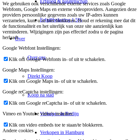
Erfgoed & nalatenschap
We gebruiken ook verschillende externe services zoals Google
Webfonts, Google Maps en externe videoproviders. Aangezien deze
providers persoonlijke gegevens zoals uw IP-adres kunnen
Erfgiftbelasting 1,5%
verzamelen, kunt u ze hier blokkeren. Houd er rekening mee dat dit
de functionaliteit en het uiterlijk van onze site aanzienlijk kan
verminderen. Wijzigingen zijn pas effectief zodra u de pagina
herlaadt
Over
Google Webfont Instellingen:
Over ons
Klik om Google Webfonts in- of uit te schakelen.
Google Maps Instellingen:
Direkt Koop
Klik om Google Maps in- of uit te schakelen.
Google reCaptcha instellingen:
Koop na stad
Klik om Google reCaptcha in- of uit te schakelen.
Verkopen in Berlijn
Vimeo en Youtube video's insluiten:
Klik om video embeds toe te staan/te blokkeren.
Andere cookies
Verkopen in Hamburg