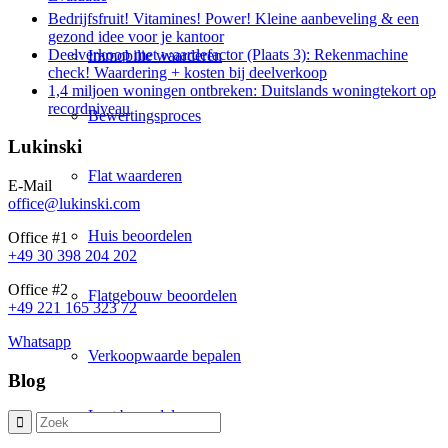
Bedrijfsfruit! Vitamines! Power! Kleine aanbeveling & een
gezond idee voor je kantoor
Deelverkoop met waardefactor (Plaats 3): Rekenmachine
Immobilie waarderen
check! Waardering + kosten bij deelverkoop
1,4 miljoen woningen ontbreken: Duitslands woningtekort op
recordniveau
Bewertingsproces
Lukinski
Flat waarderen
E-Mail
office@lukinski.com
Huis beoordelen
Office #1
+49 30 398 204 202
Office #2
Flatgebouw beoordelen
+49 221 165 323 72
Whatsapp
Verkoopwaarde bepalen
Blog
Laat beoordelen