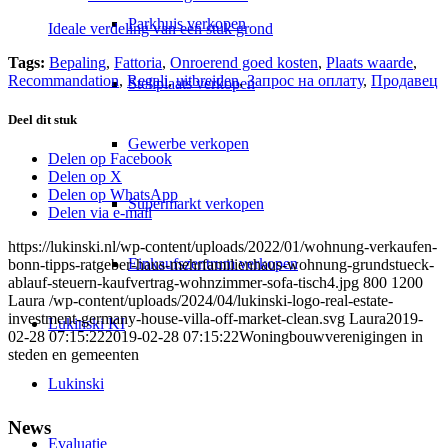
Parkhuis verkopen
Ideale verdeling van een stuk grond
Tags:
Bepaling
,
Fattoria
,
Onroerend goed kosten
,
Plaats waarde
,
Recommandation
,
Regali
,
uitbreiden
,
Запрос на оплату
,
Продавец
Stellplaats verkopen
Deel dit stuk
Gewerbe verkopen
Delen op Facebook
Delen op X
Delen op WhatsApp
Supermarkt verkopen
Delen via e-mail
https://lukinski.nl/wp-content/uploads/2022/01/wohnung-verkaufen-
Einkaufszentrum verkopen
bonn-tipps-ratgeber-haus-mehrfamilienhaus-wohnung-grundstueck-
ablauf-steuern-kaufvertrag-wohnzimmer-sofa-tisch4.jpg
800
1200
Laura
/wp-content/uploads/2024/04/lukinski-logo-real-estate-
investment-germany-house-villa-off-market-clean.svg
Laura
2019-
Lukinski KI
02-28 07:15:22
2019-02-28 07:15:22
Woningbouwverenigingen in
steden en gemeenten
Lukinski
News
Evaluatie