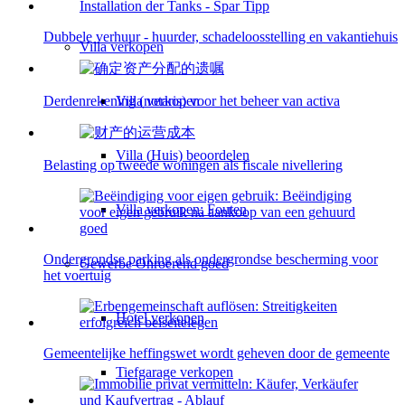
Dubbele verhuur - huurder, schadeloosstelling en vakantiehuis
Villa
verkopen
Villa verkopen
Derdenrekening (notaris) voor het beheer van activa
Villa (Huis) beoordelen
Belasting op tweede woningen als fiscale nivellering
Villa verkopen: Fouten
Ondergrondse parking als ondergrondse bescherming voor
Gewerbe
Onroerend goed
het voertuig
Hotel verkopen
Gemeentelijke heffingswet wordt geheven door de gemeente
Tiefgarage verkopen