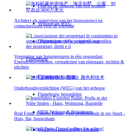
Fout bij de verkoop van een woning
Architect als supervisor van het bouwproject en
Verkoop uit WEG
contactpersoon voor de eigenaar
Erfahrungen met woningverkoop
Vereniging van huiseigenaren in één oogopslag:
Flatgebouw
Eigendomsverdeling, vergadering van eigenaars, rechten &
plichten
Flatgebouw verkopen
Onderhoudsverplichting (WEG) van het gebouw
Flatgebouw beoordelen
MFH Verkoop & Belastingen
Real Estate Experts Radar: Vind professionals in uw buurt -
Huis, flat, bouwplaats
Woningen afzonderlijk verkopen