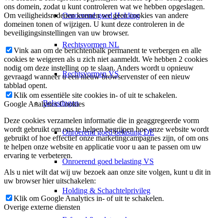
ons domein, zodat u kunt controleren wat we hebben opgeslagen.
Onroerend goed Holding
Om veiligheidsredenen kunnen we geen cookies van andere
domeinen tonen of wijzigen. U kunt deze controleren in de
beveiligingsinstellingen van uw browser.
Rechtsvormen NL
Vink aan om de berichtenbalk permanent te verbergen en alle
cookies te weigeren als u zich niet aanmeldt. We hebben 2 cookies
nodig om deze instelling op te slaan. Anders wordt u opnieuw
Rechtsvormen VS
gevraagd wanneer u een nieuw browservenster of een nieuw
tabblad opent.
Klik om essentiële site cookies in- of uit te schakelen.
Belastingen
Google Analytics Cookies
Deze cookies verzamelen informatie die in geaggregeerde vorm
wordt gebruikt om ons te helpen begrijpen hoe onze website wordt
Onroerend goed belasting DE
gebruikt of hoe effectief onze marketingcampagnes zijn, of om ons
te helpen onze website en applicatie voor u aan te passen om uw
ervaring te verbeteren.
Onroerend goed belasting VS
Als u niet wilt dat wij uw bezoek aan onze site volgen, kunt u dit in
uw browser hier uitschakelen:
Holding & Schachtelprivileg
Klik om Google Analytics in- of uit te schakelen.
Overige externe diensten