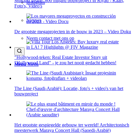
Mukaab Inside: 800 miljard bouwproject in Riyad - Kaart,
Instagram
Foto's, Video's
Nieuws
De grootste megaprojecten in de bouw in 2023 – Video Doku
Neem contact met ons op
"Hollywood-teken: Real Estate Investor Story uit
"Hollywood Land" - je zou het nooit gedacht hebben!
Menu
Menu
The Line (Saudi-Arabië): Locatie, foto's + video's van het
bouwproject
Het grootste gespiegelde gebouw ter wereld! Architectonisch
meesterwerk Maraya Concert Hall (Saoedi-Arabië)