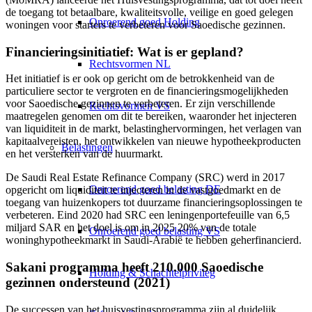
de toegang tot betaalbare, kwaliteitsvolle, veilige en goed gelegen
Onroerend goed Holding
woningen voor starters te verbeteren voor Saoedische gezinnen.
Financieringsinitiatief: Wat is er gepland?
Rechtsvormen NL
Het initiatief is er ook op gericht om de betrokkenheid van de
particuliere sector te vergroten en de financieringsmogelijkheden
voor Saoedische gezinnen te verbeteren. Er zijn verschillende
Rechtsvormen VS
maatregelen genomen om dit te bereiken, waaronder het injecteren
van liquiditeit in de markt, belastinghervormingen, het verlagen van
kapitaalvereisten, het ontwikkelen van nieuwe hypotheekproducten
Belastingen
en het versterken van de huurmarkt.
De Saudi Real Estate Refinance Company (SRC) werd in 2017
Onroerend goed belasting DE
opgericht om liquiditeit te injecteren in de vastgoedmarkt en de
toegang van huizenkopers tot duurzame financieringsoplossingen te
verbeteren. Eind 2020 had SRC een leningenportefeuille van 6,5
miljard SAR en het doel is om in 2025 20% van de totale
Onroerend goed belasting VS
woninghypotheekmarkt in Saudi-Arabië te hebben geherfinancierd.
Sakani programma heeft 210.000 Saoedische
Holding & Schachtelprivileg
gezinnen ondersteund (2021)
De successen van het huisvestingsprogramma zijn al duidelijk