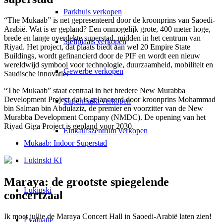
Parkhuis verkopen
“The Mukaab” is net gepresenteerd door de kroonprins van Saoedi-
Arabië. Wat is er gepland? Een onmogelijk grote, 400 meter hoge,
brede en lange overdekte superstad, midden in het centrum van
Stellplaats verkopen
Riyad. Het project, dat plaats biedt aan wel 20 Empire State
Buildings, wordt gefinancierd door de PIF en wordt een nieuw
wereldwijd symbool voor technologie, duurzaamheid, mobiliteit en
Gewerbe verkopen
Saudische innovatie.
“The Mukaab” staat centraal in het bredere New Murabba
Development Project dat is gelanceerd door kroonprins Mohammad
Supermarkt verkopen
bin Salman bin Abdulaziz, de premier en voorzitter van de New
Murabba Development Company (NMDC). De opening van het
Riyad Giga Project is gepland voor 2030.
Einkaufszentrum verkopen
Mukaab: Indoor Superstad
Lukinski KI
Maraya: de grootste spiegelende
Lukinski
concertzaal
Ik moet jullie de Maraya Concert Hall in Saoedi-Arabië laten zien!
Evaluatie