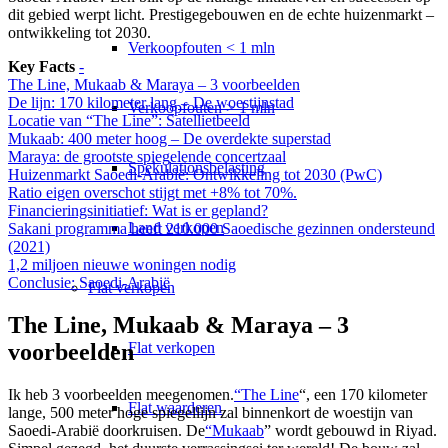
dit gebied werpt licht. Prestigegebouwen en de echte huizenmarkt –
ontwikkeling tot 2030.
Verkoopfouten < 1 mln
Key Facts
-
The Line, Mukaab & Maraya – 3 voorbeelden
De lijn: 170 kilometer lang – De woestijnstad
Verkoopfouten > 1 mln
Locatie van “The Line”: Satellietbeeld
Mukaab: 400 meter hoog – De overdekte superstad
Maraya: de grootste spiegelende concertzaal
Spekulationsbelasting
Huizenmarkt Saoedi-Arabië: Ontwikkeling tot 2030 (PwC)
Ratio eigen overschot stijgt met +8% tot 70%.
Financieringsinitiatief: Wat is er gepland?
Land verkopen
Sakani programma heeft 210.000 Saoedische gezinnen ondersteund
(2021)
1,2 miljoen nieuwe woningen nodig
Conclusie: Saoedi-Arabië
Flat
verkopen
The Line, Mukaab & Maraya – 3
Flat verkopen
voorbeelden
Ik heb 3 voorbeelden meegenomen.
“The Line
“, een 170 kilometer
Flat waarderen
lange, 500 meter hoge spiegellijn zal binnenkort de woestijn van
Saoedi-Arabië doorkruisen. De
“Mukaab
” wordt gebouwd in Riyad.