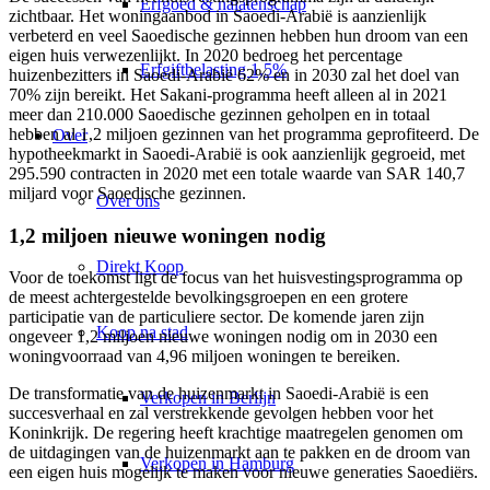
Erfgoed & nalatenschap
zichtbaar. Het woningaanbod in Saoedi-Arabië is aanzienlijk
verbeterd en veel Saoedische gezinnen hebben hun droom van een
eigen huis verwezenlijkt. In 2020 bedroeg het percentage
Erfgiftbelasting 1,5%
huizenbezitters in Saoedi-Arabië 62% en in 2030 zal het doel van
70% zijn bereikt. Het Sakani-programma heeft alleen al in 2021
meer dan 210.000 Saoedische gezinnen geholpen en in totaal
hebben al 1,2 miljoen gezinnen van het programma geprofiteerd. De
Over
hypotheekmarkt in Saoedi-Arabië is ook aanzienlijk gegroeid, met
295.590 contracten in 2020 met een totale waarde van SAR 140,7
miljard voor Saoedische gezinnen.
Over ons
1,2 miljoen nieuwe woningen nodig
Direkt Koop
Voor de toekomst ligt de focus van het huisvestingsprogramma op
de meest achtergestelde bevolkingsgroepen en een grotere
participatie van de particuliere sector. De komende jaren zijn
Koop na stad
ongeveer 1,2 miljoen nieuwe woningen nodig om in 2030 een
woningvoorraad van 4,96 miljoen woningen te bereiken.
De transformatie van de huizenmarkt in Saoedi-Arabië is een
Verkopen in Berlijn
succesverhaal en zal verstrekkende gevolgen hebben voor het
Koninkrijk. De regering heeft krachtige maatregelen genomen om
de uitdagingen van de huizenmarkt aan te pakken en de droom van
Verkopen in Hamburg
een eigen huis mogelijk te maken voor nieuwe generaties Saoediërs.