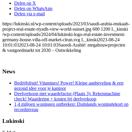
Delen op X
Delen op WhatsApp
Delen via e-mail
https://lukinski.nl/wp-content/uploads/2023/03/saudi-arabia-mukaab-
project-real-estate-riyadh-view-world-sunset.jpg
600
1200
L_kinski
/wp-content/uploads/2024/04/lukinski-logo-real-estate-investment-
germany-house-villa-off-market-clean.svg
L_kinski
2023-08-24
10:01:03
2023-08-24 10:01:03
Saoedi-Arabië: megabouwprojecten
& vastgoedmarkt tot 2030 – Ontwikkeling
News
Bedrijfsfruit! Vitamines! Power! Kleine aanbeveling & een
gezond idee voor je kantoor
Deelverkoop met waardefactor (Plaats 3): Rekenmachine
check! Waardering + kosten bij deelverkoop
1,4 miljoen woningen ontbreken: Duitslands woningtekort op
recordniveau
Lukinski