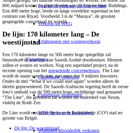
Simpel gezegd, het duurste verrassingsei ter wereld! De bouw zal
800 miljard kosten en plaats bieden aan 20 Empire State Buildings.
Fout bij de verkoop van een woning
Een 400 meter hoge, brede en lange overdekte superstad in het
centrum van Riyad. Voorbeeld 3 is de “Maraya”, de grootste
gespiegelde concertzaal ter wereld.
Verkoop uit WEG
De lijn: 170 kilometer lang – De
woestijnstad
Erfahrungen met woningverkoop
Een 170 kilometer lange en 500 meter hoge spiegellijn zal
Flatgebouw
binnenkort de woestijn van Saoedi-Arabië doorkruisen. Mensen
zullen er wonen en werken. Nog een superlatief project, na de
recente opening van het
spiegelende concertgebouw
. The Line
wordt de naam van de stad, met meer dan 9 miljoen inwoners.
Flatgebouw verkopen
Onder de titel “What if we could start again” worden alleen de
ideeën gepresenteerd. De Saoedi-Arabische regering heeft de eerste
foto’s onthuld van de 500 meter hoge, rechtlijnige stad genaamd
Flatgebouw beoordelen
“The Line”, die gebouwd zal worden als onderdeel van Neom,
vlakbij de Rode Zee.
MFH Verkoop & Belastingen
De Line wordt een autovrije en even koolstofvrije (CO²) stad ter
grootte van België.
De lijn: De woestijnstad
Woningen afzonderlijk verkopen