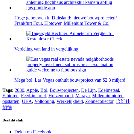
Hoge gebouwen in Duitsland: nieuwe bouwprojecten!
Frankfurt Four, Elbtower, Millenium Tower & Co.
Verdeling van land in vergelijking
Mega bol: Las Vegas onthult bouwproject van $2,3 miljard
Tags:
2030
,
Apple
,
Bol
,
Bouwprojecten
,
De Lijn
,
Edelmetaal
,
Elbtoren
,
Feed-in tarief
,
Huizenmarkt
,
Maraya
,
Millenniumtoren
,
opstarten
,
UEA
,
Voltooiing
,
Werkelijkheid
,
Zonnecollector
,
哈维什
胡德
Deel dit stuk
Delen op Facebook