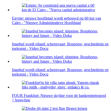
Egypte: nieuwe hoofdstad wordt gebouwd op 60 km van
Caïro - "Nieuwe Administratieve Hoofdstad
Istanbul wordt eiland: scheepvaart, Bosporus, geschiedenis en
toekomst - Video Docu
Istanbul wordt eiland: scheepvaart, Bosporus, geschiedenis en
toekomst - Video Docu
FOUR Frankfurt: Nieuwe skyline voor de bankenmetropool
+ bouwfase