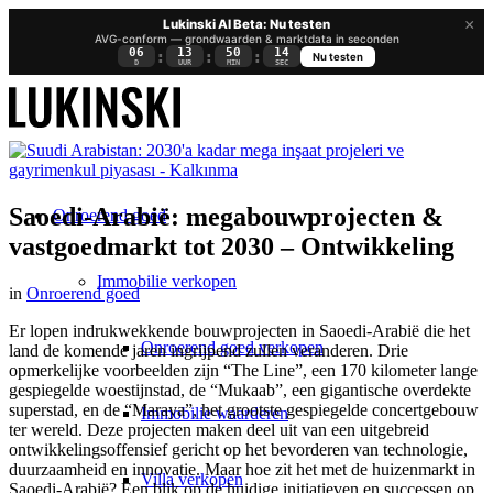
×
Lukinski AI Beta: Nu testen
AVG-conform — grondwaarden & marktdata in seconden
06
13
50
13
:
:
:
Nu testen
D
UUR
MIN
SEC
Saoedi-Arabië: megabouwprojecten &
Onroerend goed
vastgoedmarkt tot 2030 – Ontwikkeling
Immobilie verkopen
in
Onroerend goed
Er lopen indrukwekkende bouwprojecten in Saoedi-Arabië die het
Onroerend goed verkopen
land de komende jaren ingrijpend zullen veranderen. Drie
opmerkelijke voorbeelden zijn “The Line”, een 170 kilometer lange
gespiegelde woestijnstad, de “Mukaab”, een gigantische overdekte
superstad, en de “Maraya”, het grootste gespiegelde concertgebouw
Immobilie waarderen
ter wereld. Deze projecten maken deel uit van een uitgebreid
ontwikkelingsoffensief gericht op het bevorderen van technologie,
duurzaamheid en innovatie. Maar hoe zit het met de huizenmarkt in
Villa verkopen
Saoedi-Arabië? Een blik op de huidige initiatieven en successen op