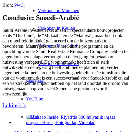
Bron:
PwC
.
Verkopen in München
Conclusie: Saoedi-Arabië
Verkopen in Keulen
Saudi-Arabië investeert niet alleen in spectaculaire bouwprojecten
zoals “The Line”, de “Mukaab” en de “Maraya”, maar heeft ook
een uitgebreid initiatief gelanceerd om de huizenmarkt te
Verkopen Düsseldorf
bevorderen. Maatregelen zoals het Sakani-programma en de
oprichting van de Saudi Real Estate Refinance Company hebben het
eigendomspercentage verhoogd en de toegang tot betaalbare
huisvesting verbeterd. De woningmarkt heeft zich al sterk
Verkopen in Frankfurt
ontwikkeld en de regering heeft ambitieuze plannen om verder
tegemoet te komen aan de huisvestingsbehoeften. De transformatie
van de woningmarkt is een succesverhaal voor Saoedi-Arabië en zal
Makelaar?
een verstrekkende impact hebben op het land doordat de droom van
huiseigenaarschap voor veel Saoedische gezinnen wordt
verwezenlijkt.
YouTube
Lukinski's
TikTok