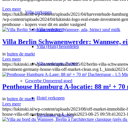
Lees meer
Villa
verkopen
https://lukinski.nl/wp-content/uploads/2021/04/harvestehude-hambu
/wp-content/uploads/2024/04/lukinski-logo-real-estate-investment-ge
penthouse – kopers voor dit en ander vastgoed
Villa verkopen
Villa Berlin Schwanenwerder: Wannsee, ei
Villa (Huis) beoordelen
in
buiten de markt
Lees meer
Villa verkopen: Fouten
https://lukinski.nl/wp-content/uploads/2025/02/berlin-villa-schwanen
investment-germany-house-villa-off-market-clean.svg
L_kinski
2023-0
Gewerbe
Onroerend goed
Penthouse Hamburg A-locatie: 88 m² + 70 
Hotel verkopen
in
buiten de markt
Lees meer
https://lukinski.nl/wp-content/uploads/2023/08/off-market-immobili
house-villa-off-market-clean.svg
L_kinski
2023-08-25 09:59:41
2023-
Tiefgarage verkopen