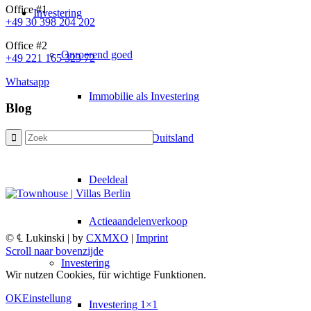
Office #1
Investering
+49 30 398 204 202
Office #2
Onroerend goed
+49 221 165 323 72
Whatsapp
Immobilie als Investering
Blog
Investering in Duitsland
Deeldeal
Actieaandelenverkoop
© ℄ Lukinski | by
CXMXO
|
Imprint
Scroll naar bovenzijde
Investering
Wir nutzen Cookies, für wichtige Funktionen.
OK
Einstellung
Investering 1×1