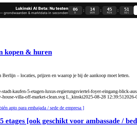
Lukinski AI Beta: Nu testen
06
14
45
50
:
:
:
— grondwaarden & marktdata in seconden
D
UUR
MIN
SEC
en kopen & huren
rlijn – locaties, prijzen en waarop je bij de aankoop moet letten.
e-stadt-kaufen-5-etagen-luxus-regierungsviertel-foyer-eingang-blick-aus
-house-villa-off-market-clean.svg
L_kinski
2025-08-28 12:39:51
2026-
5 etages [ook geschikt voor ambassade / bedr