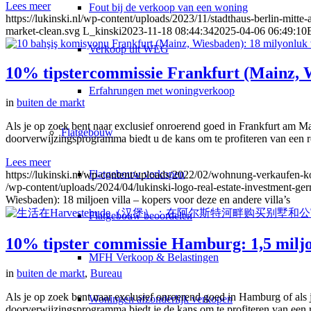
Lees meer
Fout bij de verkoop van een woning
https://lukinski.nl/wp-content/uploads/2023/11/stadthaus-berlin-mitte-
market-clean.svg
L_kinski
2023-11-18 08:44:34
2025-04-06 06:49:10
Verkoop uit WEG
10% tipstercommissie Frankfurt (Mainz, Wi
Erfahrungen met woningverkoop
in
buiten de markt
Als je op zoek bent naar exclusief onroerend goed in Frankfurt am Ma
Flatgebouw
doorverwijzingsprogramma biedt u de kans om te profiteren van een 
Lees meer
Flatgebouw verkopen
https://lukinski.nl/wp-content/uploads/2022/02/wohnung-verkaufen-ko
/wp-content/uploads/2024/04/lukinski-logo-real-estate-investment-ge
Wiesbaden): 18 miljoen villa – kopers voor deze en andere villa’s
Flatgebouw beoordelen
10% tipster commissie Hamburg: 1,5 miljo
MFH Verkoop & Belastingen
in
buiten de markt
,
Bureau
Als je op zoek bent naar exclusief onroerend goed in Hamburg of als 
Woningen afzonderlijk verkopen
doorverwijzingsprogramma biedt je de kans om te profiteren van een 