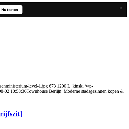
×
Nu testen
senministerium-level-1.jpg
673
1200
L_kinski
/wp-
08-02 10:58:36
Townhouse Berlijn: Moderne stadsgezinnen kopen &
ijfszit]