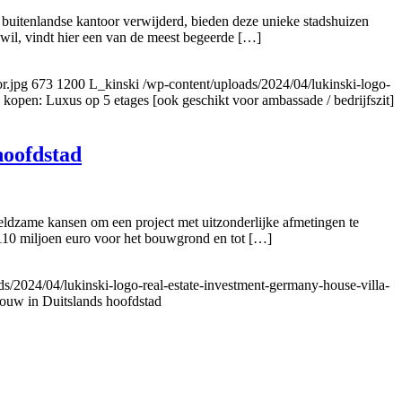
t buitenlandse kantoor verwijderd, bieden deze unieke stadshuizen
n wil, vindt hier een van de meest begeerde […]
r.jpg
673
1200
L_kinski
/wp-content/uploads/2024/04/lukinski-logo-
e kopen: Luxus op 5 etages [ook geschikt voor ambassade / bedrijfszit]
hoofdstad
eldzame kansen om een project met uitzonderlijke afmetingen te
 110 miljoen euro voor het bouwgrond en tot […]
s/2024/04/lukinski-logo-real-estate-investment-germany-house-villa-
ouw in Duitslands hoofdstad