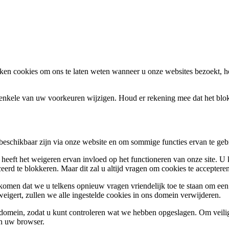
en cookies om ons te laten weten wanneer u onze websites bezoekt, h
k enkele van uw voorkeuren wijzigen. Houd er rekening mee dat het bl
 beschikbaar zijn via onze website en om sommige functies ervan te geb
 heeft het weigeren ervan invloed op het functioneren van onze site. U
ceerd te blokkeren. Maar dit zal u altijd vragen om cookies te accepte
omen dat we u telkens opnieuw vragen vriendelijk toe te staan om een c
weigert, zullen we alle ingestelde cookies in ons domein verwijderen.
s domein, zodat u kunt controleren wat we hebben opgeslagen. Om vei
an uw browser.