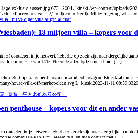
a-lage-exklusiv-aussen.jpg
673
1200
L_kinski
/wp-content/uploads/2024
Exclusief herenhuis van 12,2 miljoen in Berlijn Mitte: regeringswijk /
esbaden): 18 miljoen villa – kopers voor de
in of contacten in je netwerk hebt die op zoek zijn naar dergelijke a
royale commissie van 10%. Neem te allen tijde contact met […]
eln-riehl-tipps-ratgeber-haus-mehrfamilienhaus-grundstueck-ablauf-st
rmany-house-villa-off-market-clean.svg
L_kinski
2023-11-11 08:59:33
20
en penthouse – kopers voor dit en ander va
je contacten in je netwerk hebt die op zoek zijn naar dergelijke aanb
royale commissie van 10%. Neem te allen tijde contact met […]