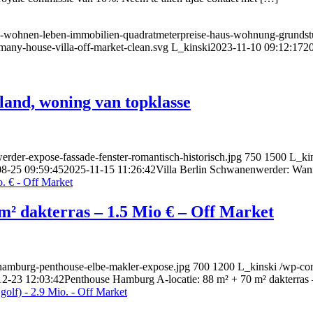
rg-wohnen-leben-immobilien-quadratmeterpreise-haus-wohnung-grundstu
rmany-house-villa-off-market-clean.svg
L_kinski
2023-11-10 09:12:17
20
land, woning van topklasse
werder-expose-fassade-fenster-romantisch-historisch.jpg
750
1500
L_ki
8-25 09:59:45
2025-11-15 11:26:42
Villa Berlin Schwanenwerder: Wann
m² dakterras – 1.5 Mio € – Off Market
e-hamburg-penthouse-elbe-makler-expose.jpg
700
1200
L_kinski
/wp-con
12-23 12:03:42
Penthouse Hamburg A-locatie: 88 m² + 70 m² dakterras 