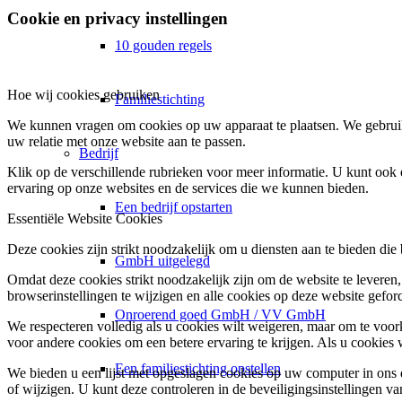
Cookie en privacy instellingen
10 gouden regels
Hoe wij cookies gebruiken
Familiestichting
We kunnen vragen om cookies op uw apparaat te plaatsen. We gebruik
uw relatie met onze website aan te passen.
Bedrijf
Klik op de verschillende rubrieken voor meer informatie. U kunt oo
ervaring op onze websites en de services die we kunnen bieden.
Een bedrijf opstarten
Essentiële Website Cookies
Deze cookies zijn strikt noodzakelijk om u diensten aan te bieden die
GmbH uitgelegd
Omdat deze cookies strikt noodzakelijk zijn om de website te leveren,
browserinstellingen te wijzigen en alle cookies op deze website gefor
Onroerend goed GmbH / VV GmbH
We respecteren volledig als u cookies wilt weigeren, maar om te voork
voor andere cookies om een betere ervaring te krijgen. Als u cookies 
Een familiestichting opstellen
We bieden u een lijst met opgeslagen cookies op uw computer in on
of wijzigen. U kunt deze controleren in de beveiligingsinstellingen v