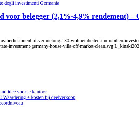
d voor belegger (2,1%-4,9% rendement) – 
aus-berlin-innenhof-vermietung-130-wohneinheiten-immobilien-investor
state-investment-germany-house-villa-off-market-clean.svg
L_kinski
202
ond idee voor je kantoor
! Waardering + kosten bij deelverkoop
recordniveau