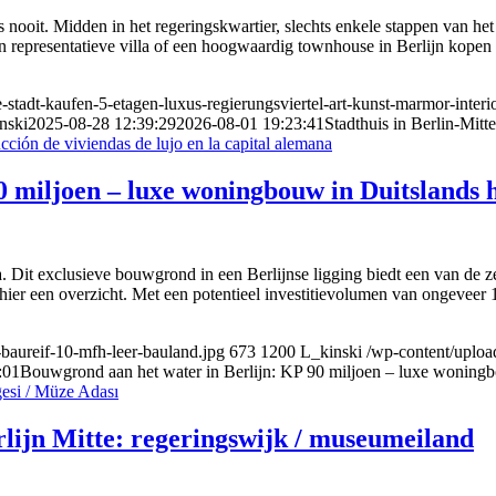
 nooit. Midden in het regeringskwartier, slechts enkele stappen van he
 een representatieve villa of een hoogwaardig townhouse in Berlijn kope
-stadt-kaufen-5-etagen-luxus-regierungsviertel-art-kunst-marmor-interio
nski
2025-08-28 12:39:29
2026-08-01 19:23:41
Stadthuis in Berlin-Mitt
0 miljoen – luxe woningbouw in Duitslands 
 Dit exclusieve bouwgrond in een Berlijnse ligging biedt een van de z
 hier een overzicht. Met een potentieel investitievolumen van ongeveer
-baureif-10-mfh-leer-bauland.jpg
673
1200
L_kinski
/wp-content/upload
:01
Bouwgrond aan het water in Berlijn: KP 90 miljoen – luxe woningb
rlijn Mitte: regeringswijk / museumeiland