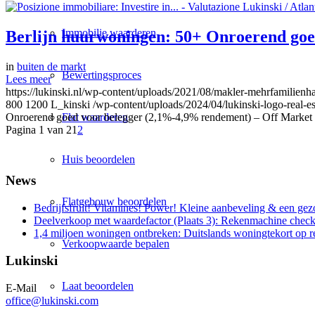
Immobilie waarderen
Berlijn huurwoningen: 50+ Onroerend goe
in
buiten de markt
Bewertingsproces
Lees meer
https://lukinski.nl/wp-content/uploads/2021/08/makler-mehrfamilienh
800
1200
L_kinski
/wp-content/uploads/2024/04/lukinski-logo-real-e
Flat waarderen
Onroerend goed voor belegger (2,1%-4,9% rendement) – Off Market
Pagina 1 van 2
1
2
Huis beoordelen
News
Flatgebouw beoordelen
Bedrijfsfruit! Vitamines! Power! Kleine aanbeveling & een gez
Deelverkoop met waardefactor (Plaats 3): Rekenmachine check
1,4 miljoen woningen ontbreken: Duitslands woningtekort op 
Verkoopwaarde bepalen
Lukinski
Laat beoordelen
E-Mail
office@lukinski.com