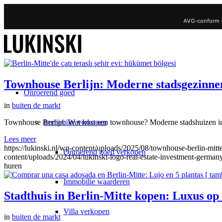
AVG-conform 
Townhouse Berlijn: Moderne stadsgezinn
Onroerend goed
in
buiten de markt
Immobilie verkopen
Townhouse Berlijn: Wat kost een townhouse? Moderne stadshuizen in Be
Lees meer
https://lukinski.nl/wp-content/uploads/2025/08/townhouse-berlin-mitt
Onroerend goed verkopen
content/uploads/2024/04/lukinski-logo-real-estate-investment-germany
huren
Immobilie waarderen
Stadthuis in Berlin-Mitte kopen: Luxus op 
Villa verkopen
in
buiten de markt