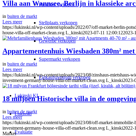
Villa aan Wannsee, Berlijn in klassieke arc
Parkhuis verkopen
in
buiten de markt
Lees meer
Stellplaats verkopen
https://lukinski.nl/wp-content/uploads/2022/07/off-market-berlin-pot
house-villa-off-market-clean.svg
L_kinski
2023-07-11 12:00:12
2023-1
Gewerbe verkopen
Appartementenhuis Wiesbaden 380m² met a
Supermarkt verkopen
in
buiten de markt
Lees meer
https://lukinski.nl/wp-content/uploads/2023/08/zinshaus-mietshaus-w
Einkaufszentrum verkopen
investment-germany-house-villa-off-market-clean.svg
L_kinski
2023-0
Lukinski KI
18 miljoen Historische villa in de omgevin
in
buiten de markt
Lukinski
Lees meer
https://lukinski.nl/wp-content/uploads/2023/08/off-market-immobilie-
investment-germany-house-villa-off-market-clean.svg
L_kinski
2022-1
Evaluatie
Market