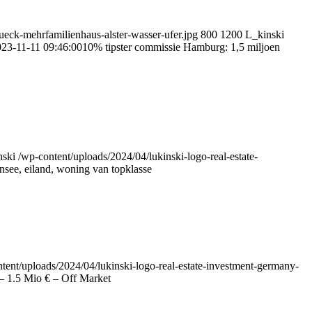
eck-mehrfamilienhaus-alster-wasser-ufer.jpg
800
1200
L_kinski
23-11-11 09:46:00
10% tipster commissie Hamburg: 1,5 miljoen
nski
/wp-content/uploads/2024/04/lukinski-logo-real-estate-
see, eiland, woning van topklasse
tent/uploads/2024/04/lukinski-logo-real-estate-investment-germany-
– 1.5 Mio € – Off Market