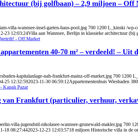
hitectuur (bij golfbaan) – 2,9 miljoen – Of
sdam-villa-wannsee-insel-garten-haus-pool.jpg
700
1200
L_kinski
/wp-c
2-23 12:03:24
Villa aan Wannsee, Berlijn in klassieke architectuur (bij
ppartementen 40-70 m² – verdeeld! – Uit 
iesbaden-kapitalanlage-nah-frankfurt-mainz-off-market.jpg
700
1200
L_
4-25 12:32:59
2023-11-30 06:59:12
Appartementenhuis Wiesbaden 380m
g van Frankfurt (particulier, verhuur, verk
berlin-villa-jugendstil-nikolasee-wannsee-grunewald-makler.jpg
700
12
1-18 08:27:44
2023-12-23 12:03:57
18 miljoen Historische villa in de 