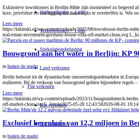
Exklusieve townhouses in Berlijn-Mitte zijn momenteel zo begeerd als
Verkoopfouten < 1 mln
luxe, privésfeer en een ligging die nauwelijks te overtreffen is. Wie
Lees meer
https://lukinski.nl/wp-content/uploads/2025/08/townhouse-berlin-mitte
Verkoopfouten > 1 mln
real-estate-investment-germany-house-villa-off-market-clean.svg
L_ki
Spekulationsbelasting
Bouwgrond aan het water in Berlijn: KP 9
in
buiten de markt
Land verkopen
Berlin behoort tot de dynamischste onroerendegoedmarkten in Europa.
realiseren. Bij de verkoop van bouwgrond gelden bijzondere regels –
Flat
verkopen
Lees meer
https://lukinski.nl/wp-content/uploads/2023/11/baugrundstueck-berlin
off-market-clean.svg
L_kinski
2025-05-28 12:43:58
2026-08-01 19:14
Flat verkopen
Exclusief herenhuis van 12,2 miljoen in Be
Flat waarderen
in
buiten de markt