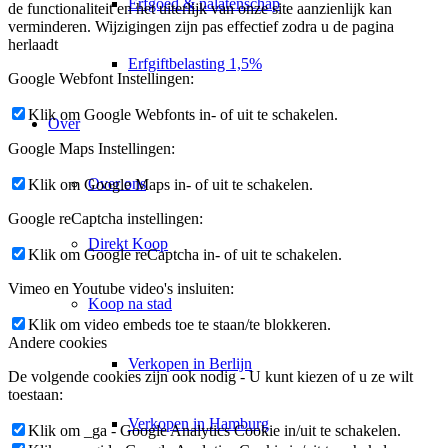
Erfgoed & nalatenschap
de functionaliteit en het uiterlijk van onze site aanzienlijk kan
verminderen. Wijzigingen zijn pas effectief zodra u de pagina
herlaadt
Erfgiftbelasting 1,5%
Google Webfont Instellingen:
Klik om Google Webfonts in- of uit te schakelen.
Over
Google Maps Instellingen:
Over ons
Klik om Google Maps in- of uit te schakelen.
Google reCaptcha instellingen:
Direkt Koop
Klik om Google reCaptcha in- of uit te schakelen.
Vimeo en Youtube video's insluiten:
Koop na stad
Klik om video embeds toe te staan/te blokkeren.
Andere cookies
Verkopen in Berlijn
De volgende cookies zijn ook nodig - U kunt kiezen of u ze wilt
toestaan:
Verkopen in Hamburg
Klik om _ga - Google Analytics Cookie in/uit te schakelen.