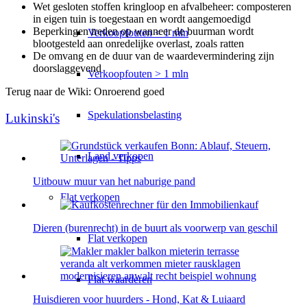
Wet gesloten stoffen kringloop en afvalbeheer: composteren
in eigen tuin is toegestaan en wordt aangemoedigd
Beperkingen treden op wanneer de buurman wordt
Verkoopfouten < 1 mln
blootgesteld aan onredelijke overlast, zoals ratten
De omvang en de duur van de waardevermindering zijn
doorslaggevend
Verkoopfouten > 1 mln
Terug naar de Wiki: Onroerend goed
Spekulationsbelasting
Lukinski's
Land verkopen
Uitbouw muur van het naburige pand
Flat
verkopen
Dieren (burenrecht) in de buurt als voorwerp van geschil
Flat verkopen
Flat waarderen
Huisdieren voor huurders - Hond, Kat & Luiaard