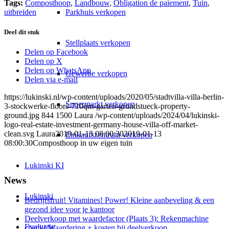
Tags:
Composthoop
,
Landbouw
,
Obligation de paiement
,
Tuin
,
Parkhuis verkopen
uitbreiden
Deel dit stuk
Stellplaats verkopen
Delen op Facebook
Delen op X
Delen op WhatsApp
Gewerbe verkopen
Delen via e-mail
https://lukinski.nl/wp-content/uploads/2020/05/stadtvilla-villa-berlin-
Supermarkt verkopen
3-stockwerke-floors-710qm-garten-grundstueck-property-
ground.jpg
844
1500
Laura
/wp-content/uploads/2024/04/lukinski-
logo-real-estate-investment-germany-house-villa-off-market-
clean.svg
Laura
2019-01-13 08:00:30
2019-01-13
Einkaufszentrum verkopen
08:00:30
Composthoop in uw eigen tuin
Lukinski KI
News
Lukinski
Bedrijfsfruit! Vitamines! Power! Kleine aanbeveling & een
gezond idee voor je kantoor
Deelverkoop met waardefactor (Plaats 3): Rekenmachine
Evaluatie
check! Waardering + kosten bij deelverkoop