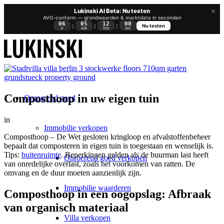
×
Lukinski AI Beta: Nu testen
AVG-conform — grondwaarden & marktdata in seconden
06
05
12
00
:
:
:
Nu testen
D
UUR
MIN
SEC
Composthoop in uw eigen tuin
Onroerend goed
in
Immobilie verkopen
Composthoop – De Wet gesloten kringloop en afvalstoffenbeheer
bepaalt dat composteren in eigen tuin is toegestaan en wenselijk is.
Tips:
buitenruimte
. Beperkingen gelden als de buurman last heeft
Onroerend goed verkopen
van onredelijke overlast, zoals het voorkomen van ratten. De
omvang en de duur moeten aanzienlijk zijn.
Immobilie waarderen
Composthoop in een oogopslag: Afbraak
van organisch materiaal
Villa verkopen