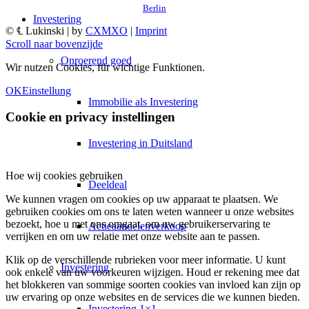
Berlin
Investering
© ℄ Lukinski | by
CXMXO
|
Imprint
Scroll naar bovenzijde
Onroerend goed
Wir nutzen Cookies, für wichtige Funktionen.
OK
Einstellung
Immobilie als Investering
Cookie en privacy instellingen
Investering in Duitsland
Hoe wij cookies gebruiken
Deeldeal
We kunnen vragen om cookies op uw apparaat te plaatsen. We
gebruiken cookies om ons te laten weten wanneer u onze websites
bezoekt, hoe u met ons omgaat, om uw gebruikerservaring te
Actieaandelenverkoop
verrijken en om uw relatie met onze website aan te passen.
Klik op de verschillende rubrieken voor meer informatie. U kunt
Investering
ook enkele van uw voorkeuren wijzigen. Houd er rekening mee dat
het blokkeren van sommige soorten cookies van invloed kan zijn op
uw ervaring op onze websites en de services die we kunnen bieden.
Investering 1×1