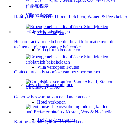
Villa
verkopen
Hobbykelder: Ideeën, Huren, Inrichten, Wonen & Feestkelder
Villa verkopen
Het contract van de beheerder bevat informatie over de
rechten en plichten van de beheerder
Villa (Huis) beoordelen
Villa verkopen: Fouten
Optiecontract als voorfase van het voorcontract
Gewerbe
Onroerend goed
Gebouw bezwaring van een landeigenaar
Hotel verkopen
Tiefgarage verkopen
Korting - definitie, korting & berekenen