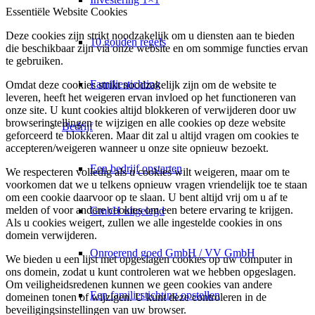
Essentiële Website Cookies
Deze cookies zijn strikt noodzakelijk om u diensten aan te bieden
10 gouden regels
die beschikbaar zijn via onze website en om sommige functies ervan
te gebruiken.
Familiestichting
Omdat deze cookies strikt noodzakelijk zijn om de website te
leveren, heeft het weigeren ervan invloed op het functioneren van
onze site. U kunt cookies altijd blokkeren of verwijderen door uw
browserinstellingen te wijzigen en alle cookies op deze website
Bedrijf
geforceerd te blokkeren. Maar dit zal u altijd vragen om cookies te
accepteren/weigeren wanneer u onze site opnieuw bezoekt.
Een bedrijf opstarten
We respecteren volledig als u cookies wilt weigeren, maar om te
voorkomen dat we u telkens opnieuw vragen vriendelijk toe te staan
om een cookie daarvoor op te slaan. U bent altijd vrij om u af te
melden of voor andere cookies om een betere ervaring te krijgen.
GmbH uitgelegd
Als u cookies weigert, zullen we alle ingestelde cookies in ons
domein verwijderen.
Onroerend goed GmbH / VV GmbH
We bieden u een lijst met opgeslagen cookies op uw computer in
ons domein, zodat u kunt controleren wat we hebben opgeslagen.
Om veiligheidsredenen kunnen we geen cookies van andere
Een familiestichting opstellen
domeinen tonen of wijzigen. U kunt deze controleren in de
beveiligingsinstellingen van uw browser.