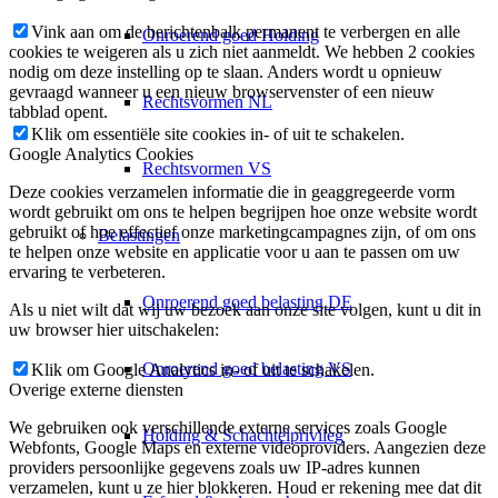
Vink aan om de berichtenbalk permanent te verbergen en alle
Onroerend goed Holding
cookies te weigeren als u zich niet aanmeldt. We hebben 2 cookies
nodig om deze instelling op te slaan. Anders wordt u opnieuw
gevraagd wanneer u een nieuw browservenster of een nieuw
Rechtsvormen NL
tabblad opent.
Klik om essentiële site cookies in- of uit te schakelen.
Google Analytics Cookies
Rechtsvormen VS
Deze cookies verzamelen informatie die in geaggregeerde vorm
wordt gebruikt om ons te helpen begrijpen hoe onze website wordt
gebruikt of hoe effectief onze marketingcampagnes zijn, of om ons
Belastingen
te helpen onze website en applicatie voor u aan te passen om uw
ervaring te verbeteren.
Onroerend goed belasting DE
Als u niet wilt dat wij uw bezoek aan onze site volgen, kunt u dit in
uw browser hier uitschakelen:
Onroerend goed belasting VS
Klik om Google Analytics in- of uit te schakelen.
Overige externe diensten
We gebruiken ook verschillende externe services zoals Google
Holding & Schachtelprivileg
Webfonts, Google Maps en externe videoproviders. Aangezien deze
providers persoonlijke gegevens zoals uw IP-adres kunnen
verzamelen, kunt u ze hier blokkeren. Houd er rekening mee dat dit