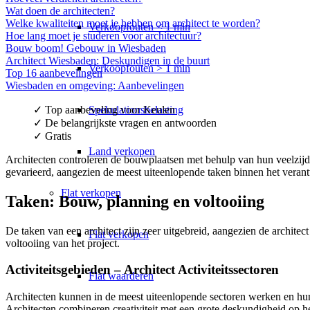
Wat doen de architecten?
Welke kwaliteiten moet je hebben om architect te worden?
Verkoopfouten < 1 mln
Hoe lang moet je studeren voor architectuur?
Bouw boom! Gebouw in Wiesbaden
Architect Wiesbaden: Deskundigen in de buurt
Verkoopfouten > 1 mln
Top 16 aanbevelingen
Wiesbaden en omgeving: Aanbevelingen
Spekulationsbelasting
✓ Top aanbeveling voor Keulen
✓ De belangrijkste vragen en antwoorden
✓ Gratis
Land verkopen
Architecten controleren de bouwplaatsen met behulp van hun veelzijdi
gevarieerd, aangezien de meest uiteenlopende taken binnen het veran
Flat
verkopen
Taken: Bouw, planning en voltooiing
De taken van een architect zijn zeer uitgebreid, aangezien de architec
Flat verkopen
voltooiing van het project.
Activiteitsgebieden – Architect Activiteitssectoren
Flat waarderen
Architecten kunnen in de meest uiteenlopende sectoren werken en hun
Architecten combineren creativiteit met een grote deskundigheid op he