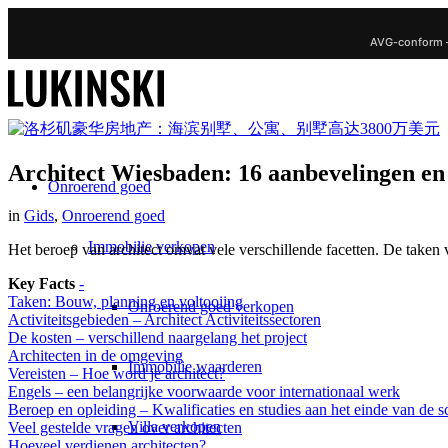
AVG-conform 
Architect Wiesbaden: 16 aanbevelingen en
Onroerend goed
in
Gids
,
Onroerend goed
Immobilie verkopen
Het beroep van architect omvat vele verschillende facetten. De take
Key Facts
-
Taken: Bouw, planning en voltooiing
Onroerend goed verkopen
Activiteitsgebieden – Architect Activiteitssectoren
De kosten – verschillend naargelang het project
Architecten in de omgeving
Immobilie waarderen
Vereisten – Hoe word je architect?
Engels – een belangrijke voorwaarde voor internationaal werk
Beroep en opleiding – Kwalificaties en studies aan het einde van de s
Villa verkopen
Veel gestelde vragen over architecten
Hoeveel verdienen architecten?