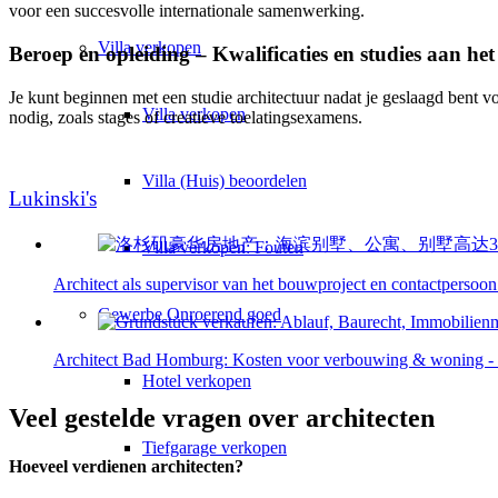
voor een succesvolle internationale samenwerking.
Villa
verkopen
Beroep en opleiding – Kwalificaties en studies aan het
Je kunt beginnen met een studie architectuur nadat je geslaagd bent voo
Villa verkopen
nodig, zoals stages of creatieve toelatingsexamens.
Villa (Huis) beoordelen
Lukinski's
Villa verkopen: Fouten
Architect als supervisor van het bouwproject en contactpersoon
Gewerbe
Onroerend goed
Architect Bad Homburg: Kosten voor verbouwing & woning - 
Hotel verkopen
Veel gestelde vragen over architecten
Tiefgarage verkopen
Hoeveel verdienen architecten?