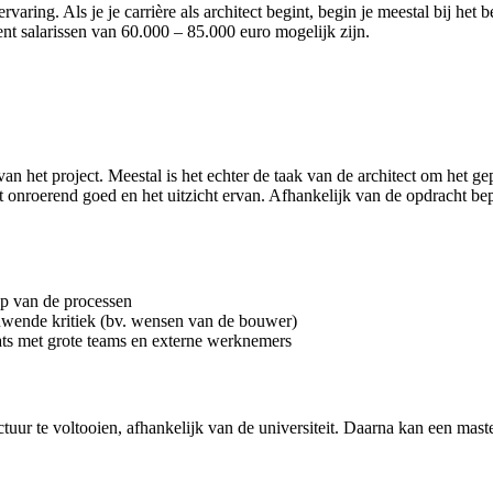
ervaring. Als je je carrière als architect begint, begin je meestal bij he
ment salarissen van 60.000 – 85.000 euro mogelijk zijn.
an het project. Meestal is het echter de taak van de architect om het g
t onroerend goed en het uitzicht ervan. Afhankelijk van de opdracht bep
op van de processen
wende kritiek (bv. wensen van de bouwer)
ats met grote teams en externe werknemers
ctuur te voltooien, afhankelijk van de universiteit. Daarna kan een mas