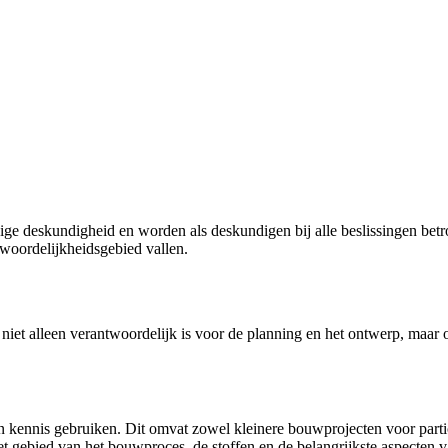
ge deskundigheid en worden als deskundigen bij alle beslissingen betro
twoordelijkheidsgebied vallen.
t niet alleen verantwoordelijk is voor de planning en het ontwerp, maar
 kennis gebruiken. Dit omvat zowel kleinere bouwprojecten voor particu
t gebied van het bouwproces, de stoffen en de belangrijkste aspecten va