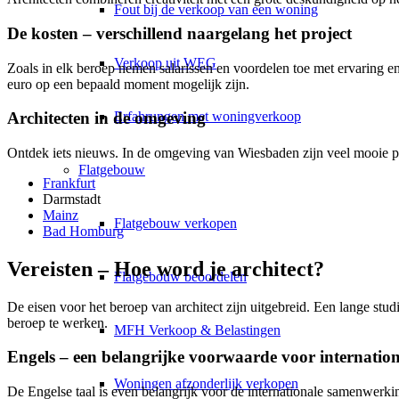
Fout bij de verkoop van een woning
De kosten – verschillend naargelang het project
Verkoop uit WEG
Zoals in elk beroep nemen salarissen en voordelen toe met ervaring en 
euro op een bepaald moment mogelijk zijn.
Erfahrungen met woningverkoop
Architecten in de omgeving
Ontdek iets nieuws. In de omgeving van Wiesbaden zijn veel mooie 
Flatgebouw
Frankfurt
Darmstadt
Mainz
Flatgebouw verkopen
Bad Homburg
Vereisten – Hoe word je architect?
Flatgebouw beoordelen
De eisen voor het beroep van architect zijn uitgebreid. Een lange studi
beroep te werken.
MFH Verkoop & Belastingen
Engels – een belangrijke voorwaarde voor internatio
Woningen afzonderlijk verkopen
De Engelse taal is even belangrijk voor de internationale samenwerkin