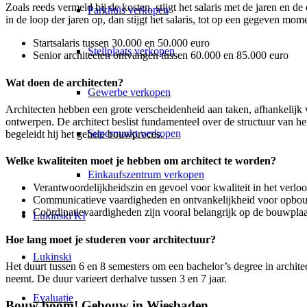
Zoals reeds vermeld bij de kosten, stijgt het salaris met de jaren en de 
Parkhuis verkopen
in de loop der jaren op, dan stijgt het salaris, tot op een gegeven mo
Startsalaris tussen 30.000 en 50.000 euro
Stellplaats verkopen
Senior architecten ontvangen tussen 60.000 en 85.000 euro
Wat doen de architecten?
Gewerbe verkopen
Architecten hebben een grote verscheidenheid aan taken, afhankelijk v
ontwerpen. De architect beslist fundamenteel over de structuur van he
Supermarkt verkopen
begeleidt hij het gehele bouwproces.
Welke kwaliteiten moet je hebben om architect te worden?
Einkaufszentrum verkopen
Verantwoordelijkheidszin en gevoel voor kwaliteit in het verlo
Communicatieve vaardigheden en ontvankelijkheid voor opbou
Coördinatievaardigheden zijn vooral belangrijk op de bouwpla
Lukinski KI
Hoe lang moet je studeren voor architectuur?
Lukinski
Het duurt tussen 6 en 8 semesters om een bachelor’s degree in archite
neemt. De duur varieert derhalve tussen 3 en 7 jaar.
Evaluatie
Bouw boom! Gebouw in Wiesbaden