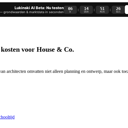
Lukinski AI Beta: Nu testen
06
14
51
25
:
:
:
— grondwaarden & marktdata in seconden
D
UUR
MIN
SEC
 kosten voor House & Co.
n van architecten omvatten niet alleen planning en ontwerp, maar ook 
chooltijd