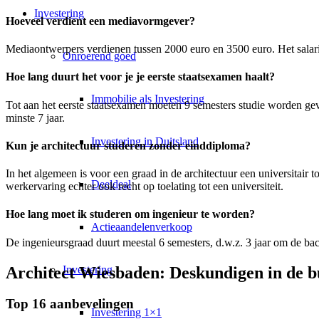
Investering
Hoeveel verdient een mediavormgever?
Mediaontwerpers verdienen tussen 2000 euro en 3500 euro. Het salaris 
Onroerend goed
Hoe lang duurt het voor je je eerste staatsexamen haalt?
Immobilie als Investering
Tot aan het eerste staatsexamen moeten 9 semesters studie worden gev
minste 7 jaar.
Investering in Duitsland
Kun je architectuur studeren zonder einddiploma?
In het algemeen is voor een graad in de architectuur een universitair
Deeldeal
werkervaring echter ook recht op toelating tot een universiteit.
Hoe lang moet ik studeren om ingenieur te worden?
Actieaandelenverkoop
De ingenieursgraad duurt meestal 6 semesters, d.w.z. 3 jaar om de bach
Architect Wiesbaden: Deskundigen in de b
Investering
Top 16 aanbevelingen
Investering 1×1