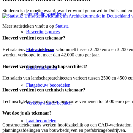
Studeren is de moeite waard, want er wordt gebouwd in Duitsland en
Immobilie waarderen
Meer statistieken vindt u op
Statista
Bewertingsproces
Hoeveel verdient een tekenaar?
Flat waarderen
Het salaris van een tekenaar schommelt tussen 2.200 euro en 3.200 eu
worden verhoogd tot meer dan 42.000 euro per jaar.
Hoeveel verdient een landschapsarchitect?
Huis beoordelen
Het salaris van landschapsarchitecten varieert tussen 2500 en 4500 eu
Flatgebouw beoordelen
Hoeveel verdient een technisch tekenaar?
Technisch tekenaars in de machinebouw verdienen tot 5000 euro per ma
Verkoopwaarde bepalen
Wat doe je als tekenaar?
Laat beoordelen
Constructietekenaars werken hoofdzakelijk op een CAD-werkstation (
planningsafdelingen van bouwbedrijven en prefabricagebedrijven.