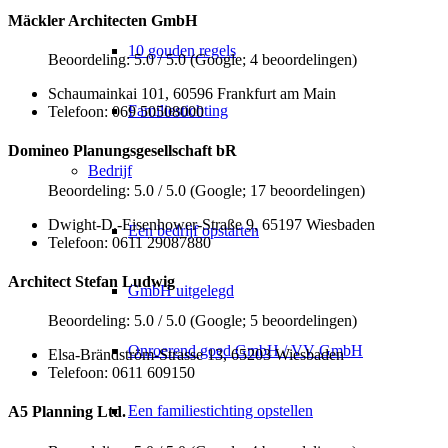
Mäckler Architecten GmbH
10 gouden regels
Beoordeling: 5.0 / 5.0 (Google; 4 beoordelingen)
Schaumainkai 101, 60596 Frankfurt am Main
Familiestichting
Telefoon: 069 50508000
Domineo Planungsgesellschaft bR
Bedrijf
Beoordeling: 5.0 / 5.0 (Google; 17 beoordelingen)
Dwight-D.-Eisenhower-Straße 9, 65197 Wiesbaden
Een bedrijf opstarten
Telefoon: 0611 29087880
Architect Stefan Ludwig
GmbH uitgelegd
Beoordeling: 5.0 / 5.0 (Google; 5 beoordelingen)
Onroerend goed GmbH / VV GmbH
Elsa-Brändström-Strasse 13, 65203 Wiesbaden
Telefoon: 0611 609150
Een familiestichting opstellen
A5 Planning Ltd.