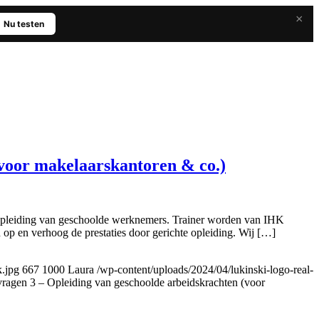
×
Nu testen
voor makelaarskantoren & co.)
 opleiding van geschoolde werknemers. Trainer worden van IHK
 op en verhoog de prestaties door gerichte opleiding. Wij […]
k.jpg
667
1000
Laura
/wp-content/uploads/2024/04/lukinski-logo-real-
agen 3 – Opleiding van geschoolde arbeidskrachten (voor