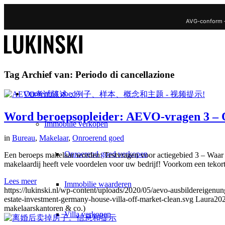
AVG-conform 
Tag Archief van:
Periodo di cancellazione
Onroerend goed
Word beroepsopleider: AEVO-vragen 3 – O
Immobilie verkopen
in
Bureau
,
Makelaar
,
Onroerend goed
Onroerend goed verkopen
Een beroeps makelaar worden: Testvragen voor actiegebied 3 – Waar
makelaardij heeft vele voordelen voor uw bedrijf! Voorkom een tekort
Lees meer
Immobilie waarderen
https://lukinski.nl/wp-content/uploads/2020/05/aevo-ausbildereigenu
estate-investment-germany-house-villa-off-market-clean.svg
Laura
202
makelaarskantoren & co.)
Villa verkopen