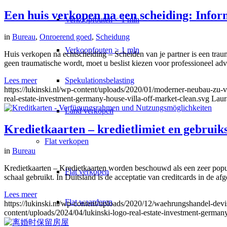
Een huis verkopen na een scheiding: Inform
Verkoopfouten < 1 mln
in
Bureau
,
Onroerend goed
,
Scheidung
Verkoopfouten > 1 mln
Huis verkopen na echtscheiding – Scheiden van je partner is een tra
geen traumatische wordt, moet u beslist kiezen voor professioneel ad
Spekulationsbelasting
Lees meer
https://lukinski.nl/wp-content/uploads/2020/01/moderner-neubau-zu-v
real-estate-investment-germany-house-villa-off-market-clean.svg
Laur
Land verkopen
Kredietkaarten – kredietlimiet en gebrui
Flat
verkopen
in
Bureau
Kredietkaarten – Kredietkaarten worden beschouwd als een zeer popul
Flat verkopen
schaal gebruikt. In Duitsland is de acceptatie van creditcards in de a
Lees meer
Flat waarderen
https://lukinski.nl/wp-content/uploads/2020/12/waehrungshandel-devi
content/uploads/2024/04/lukinski-logo-real-estate-investment-germany