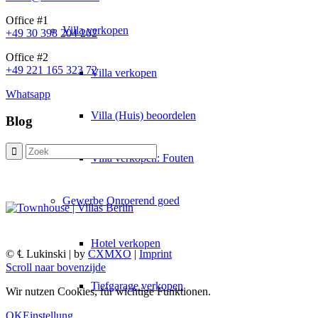
Office #1
Villa
verkopen
+49 30 398 204 202
Office #2
+49 221 165 323 72
Villa verkopen
Whatsapp
Villa (Huis) beoordelen
Blog
Villa verkopen: Fouten
Gewerbe
Onroerend goed
Hotel verkopen
© ℄ Lukinski | by
CXMXO
|
Imprint
Scroll naar bovenzijde
Tiefgarage verkopen
Wir nutzen Cookies, für wichtige Funktionen.
OK
Einstellung