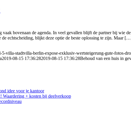
g
 vaak bovenaan de agenda. In veel gevallen blijft de partner bij wie d
e echtscheiding, blijkt deze optie de beste oplossing te zijn. Maar […
-5-villa-stadtvilla-berlin-expose-exklusiv-wertsteigerung-gute-fotos-dr
a
2019-08-15 17:36:28
2019-08-15 17:36:28
Behoud van een huis in gev
ond idee voor je kantoor
! Waardering + kosten bij deelverkoop
recordniveau