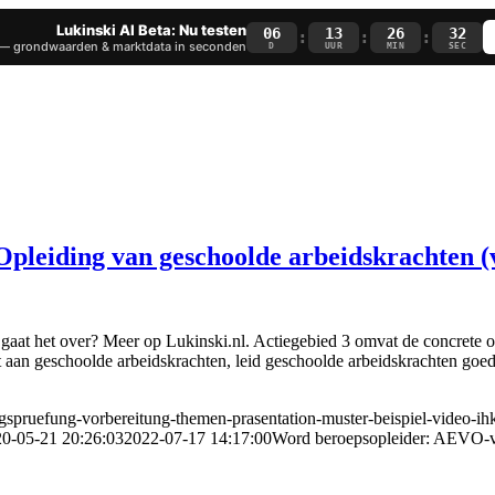
Lukinski AI Beta: Nu testen
06
13
26
32
:
:
:
— grondwaarden & marktdata in seconden
D
UUR
MIN
SEC
pleiding van geschoolde arbeidskrachten (
 gaat het over? Meer op Lukinski.nl. Actiegebied 3 omvat de concrete
 aan geschoolde arbeidskrachten, leid geschoolde arbeidskrachten goed
ngspruefung-vorbereitung-themen-prasentation-muster-beispiel-video-ih
0-05-21 20:26:03
2022-07-17 14:17:00
Word beroepsopleider: AEVO-vr