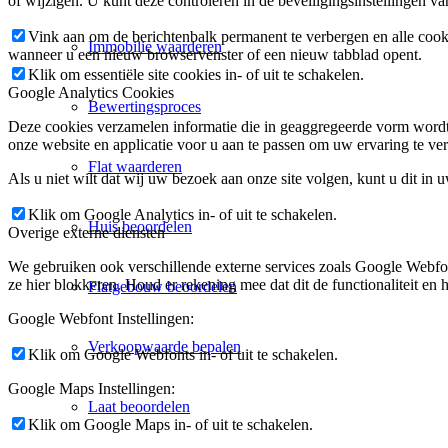
of wijzigen. U kunt deze controleren in de beveiligingsinstellingen v
Vink aan om de berichtenbalk permanent te verbergen en alle cook
Immobilie waarderen
wanneer u een nieuw browservenster of een nieuw tabblad opent.
Klik om essentiële site cookies in- of uit te schakelen.
Google Analytics Cookies
Bewertingsproces
Deze cookies verzamelen informatie die in geaggregeerde vorm wordt 
onze website en applicatie voor u aan te passen om uw ervaring te ver
Flat waarderen
Als u niet wilt dat wij uw bezoek aan onze site volgen, kunt u dit in 
Klik om Google Analytics in- of uit te schakelen.
Huis beoordelen
Overige externe diensten
We gebruiken ook verschillende externe services zoals Google Webfo
ze hier blokkeren. Houd er rekening mee dat dit de functionaliteit en h
Flatgebouw beoordelen
Google Webfont Instellingen:
Verkoopwaarde bepalen
Klik om Google Webfonts in- of uit te schakelen.
Google Maps Instellingen:
Laat beoordelen
Klik om Google Maps in- of uit te schakelen.