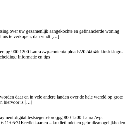
lissing over uw gezamenlijk aangekochte en gefinancierde woning
 huis te verkopen, dan vindt […]
er.jpg
900
1200
Laura
/wp-content/uploads/2024/04/lukinski-logo-
heiding: Informatie en tips
worden daar en in vele andere landen over de hele wereld op grote
en hiervoor is […]
ment-digital-testsieger-etoro.jpg
800
1200
Laura
/wp-
16 11:05:31
Kredietkaarten – kredietlimiet en gebruiksmogelijkheden