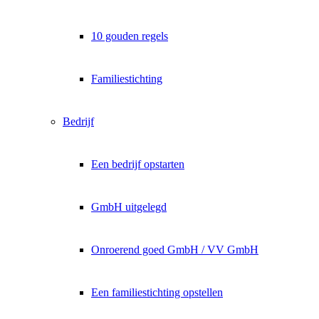
Kein Spam. Jederzeit abmeldbar.
10 gouden regels
Familiestichting
Bedrijf
Een bedrijf opstarten
GmbH uitgelegd
Onroerend goed GmbH / VV GmbH
Een familiestichting opstellen