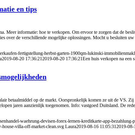
atie en tips
uma. Meer informatie: hoe te verkopen. Om ervoor te zorgen dat de bes
vies over de verschillende mogelijke oplossingen. Mocht u besluiten uw
erkaufen-fertigstellung-herbst-garten-1900qm-lukinski-immobilienmakl
a
2019-08-20 17:36:21
2019-08-20 17:36:21
Een huis verkopen na een sc
ksmogelijkheden
air betaalmiddel op de markt. Oorspronkelijk komen ze uit de VS. Zij 
fgelopen jaren aanzienlijk toegenomen. Info: vastgoed Duitsland. De red
senhandel-waehrung-devisen-forex-lernen-kreditkarte-app-bezahlung-pay
-house-villa-off-market-clean.svg
Laura
2019-08-16 11:05:31
2019-08-