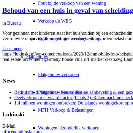
Fout bij de verkoop van een woning
Behoud van een huis in geval van scheidin
Verkoop uit WEG
in
Bureau
Voor gezinnen met kinderen staat het huishouden bij een echtscheiding
vertrouwde omgeving kunnen blijven en niet extra worden belast door d
Erfahrungen met woningverkoop
Lees meer
https://lukinski.nl/wp-content/uploads/2020/12/immobilie-foto-beispiel
Flatgebouw
real-estate-investment-germany-house-villa-off-market-clean.svg
Laur
Flatgebouw verkopen
News
Flatgebouw beoordelen
Bedrijfsfruit! Vitamines! Power! Kleine aanbeveling & een gez
Deelverkoop met waardefactor (Plaats 3): Rekenmachine check
1,4 miljoen woningen ontbreken: Duitslands woningtekort op 
MFH Verkoop & Belastingen
Lukinski
E-Mail
Woningen afzonderlijk verkopen
office@lukinski.com