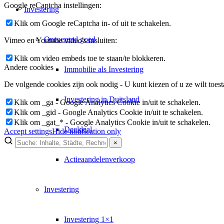
Google reCaptcha instellingen:
Investering
Klik om Google reCaptcha in- of uit te schakelen.
Onroerend goed
Vimeo en Youtube video's insluiten:
Klik om video embeds toe te staan/te blokkeren.
Andere cookies
Immobilie als Investering
De volgende cookies zijn ook nodig - U kunt kiezen of u ze wilt toest
Investering in Duitsland
Klik om _ga - Google Analytics Cookie in/uit te schakelen.
Klik om _gid - Google Analytics Cookie in/uit te schakelen.
Klik om _gat_* - Google Analytics Cookie in/uit te schakelen.
Deeldeal
Accept settings
Hide notification only
×
×
Actieaandelenverkoop
Lukinski Newsletter
Investering
Exklusive Immobilien-Deals, Off-Market-Angebote und Markt-Insights
Kostenlos abonnieren
Investering 1×1