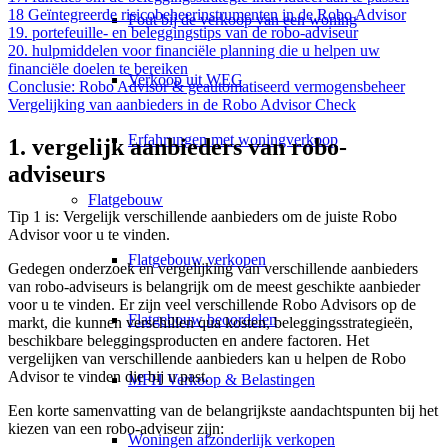
18 Geïntegreerde risicobeheerinstrumenten in de Robo Advisor
Fout bij de verkoop van een woning
19. portefeuille- en beleggingstips van de robo-adviseur
20. hulpmiddelen voor financiële planning die u helpen uw
financiële doelen te bereiken
Verkoop uit WEG
Conclusie: Robo Advisor & geautomatiseerd vermogensbeheer
Vergelijking van aanbieders in de Robo Advisor Check
Erfahrungen met woningverkoop
1. vergelijk aanbieders van robo-
adviseurs
Flatgebouw
Tip 1 is: Vergelijk verschillende aanbieders om de juiste Robo
Advisor voor u te vinden.
Flatgebouw verkopen
Gedegen onderzoek en vergelijking van verschillende aanbieders
van robo-adviseurs is belangrijk om de meest geschikte aanbieder
voor u te vinden. Er zijn veel verschillende Robo Advisors op de
Flatgebouw beoordelen
markt, die kunnen verschillen qua kosten, beleggingsstrategieën,
beschikbare beleggingsproducten en andere factoren. Het
vergelijken van verschillende aanbieders kan u helpen de Robo
Advisor te vinden die bij u past.
MFH Verkoop & Belastingen
Een korte samenvatting van de belangrijkste aandachtspunten bij het
kiezen van een robo-adviseur zijn:
Woningen afzonderlijk verkopen