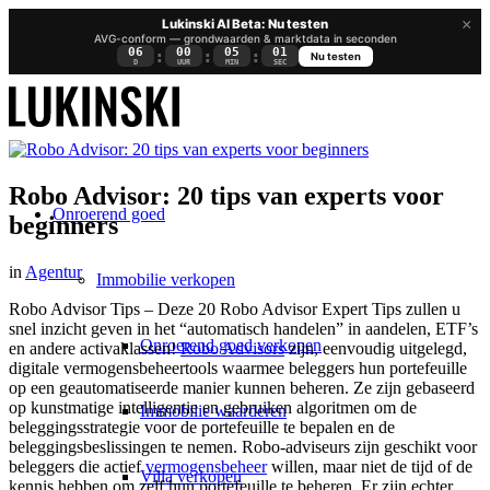
×
Lukinski AI Beta: Nu testen
AVG-conform — grondwaarden & marktdata in seconden
06
00
05
00
:
:
:
Nu testen
D
UUR
MIN
SEC
Robo Advisor: 20 tips van experts voor
Onroerend goed
beginners
in
Agentur
Immobilie verkopen
Robo Advisor Tips – Deze 20 Robo Advisor Expert Tips zullen u
snel inzicht geven in het “automatisch handelen” in aandelen, ETF’s
Onroerend goed verkopen
en andere activaklassen!
Robo Advisors
zijn, eenvoudig uitgelegd,
digitale vermogensbeheertools waarmee beleggers hun portefeuille
op een geautomatiseerde manier kunnen beheren. Ze zijn gebaseerd
op kunstmatige intelligentie en gebruiken algoritmen om de
Immobilie waarderen
beleggingsstrategie voor de portefeuille te bepalen en de
beleggingsbeslissingen te nemen. Robo-adviseurs zijn geschikt voor
beleggers die actief
vermogensbeheer
willen, maar niet de tijd of de
Villa verkopen
kennis hebben om zelf hun portefeuille te beheren. Er zijn echter