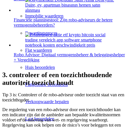
Immobilie waarderen
Financiële planningstool: Zijn robo-adviseurs de betere
vermogensbeheerders?
Bewertingsproces
Flat waarderen
Robo Advisor: Digitaal vermogensbeheer & beleggingshelper
+ Vergelijking
Huis beoordelen
3. controleer of een toezichthoudende
autoriteit toezicht houdt
Flatgebouw beoordelen
Tip 3 is: Controleer of de robo-adviseur onder toezicht staat van een
toezichthouder.
Verkoopwaarde bepalen
De regulering van een robo-adviseur door een toezichthouder kan
een indicator zijn dat de aanbieder aan bepaalde kwaliteitsnormen
Laat beoordelen
voldoet en de naleving van wet- en regelgeving waarborgt.
Regelgeving kan ook helpen om de risico’s voor beleggers tot een