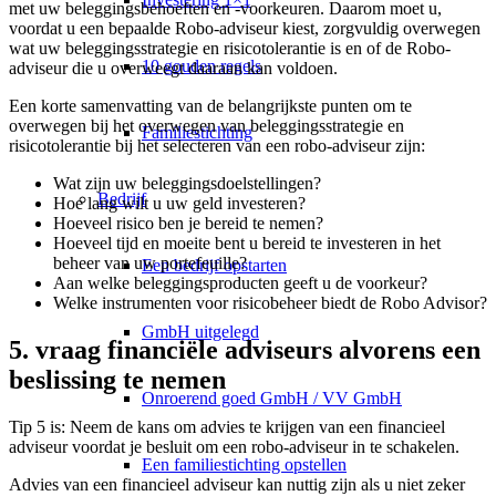
met uw beleggingsbehoeften en -voorkeuren. Daarom moet u,
voordat u een bepaalde Robo-adviseur kiest, zorgvuldig overwegen
wat uw beleggingsstrategie en risicotolerantie is en of de Robo-
10 gouden regels
adviseur die u overweegt daaraan kan voldoen.
Een korte samenvatting van de belangrijkste punten om te
overwegen bij het overwegen van beleggingsstrategie en
Familiestichting
risicotolerantie bij het selecteren van een robo-adviseur zijn:
Wat zijn uw beleggingsdoelstellingen?
Bedrijf
Hoe lang wilt u uw geld investeren?
Hoeveel risico ben je bereid te nemen?
Hoeveel tijd en moeite bent u bereid te investeren in het
beheer van uw portefeuille?
Een bedrijf opstarten
Aan welke beleggingsproducten geeft u de voorkeur?
Welke instrumenten voor risicobeheer biedt de Robo Advisor?
GmbH uitgelegd
5. vraag financiële adviseurs alvorens een
beslissing te nemen
Onroerend goed GmbH / VV GmbH
Tip 5 is: Neem de kans om advies te krijgen van een financieel
adviseur voordat je besluit om een robo-adviseur in te schakelen.
Een familiestichting opstellen
Advies van een financieel adviseur kan nuttig zijn als u niet zeker