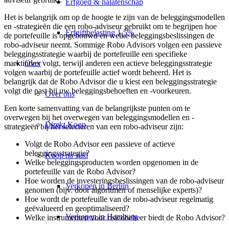
Erfgoed & nalatenschap
Het is belangrijk om op de hoogte te zijn van de beleggingsmodellen
en -strategieën die een robo-adviseur gebruikt om te begrijpen hoe
Erfgiftbelasting 1,5%
de portefeuille is opgebouwd en welke beleggingsbeslissingen de
robo-adviseur neemt. Sommige Robo Advisors volgen een passieve
beleggingsstrategie waarbij de portefeuille een specifieke
Over
marktindex volgt, terwijl anderen een actieve beleggingsstrategie
volgen waarbij de portefeuille actief wordt beheerd. Het is
belangrijk dat de Robo Advisor die u kiest een beleggingsstrategie
volgt die past bij uw beleggingsbehoeften en -voorkeuren.
Over ons
Een korte samenvatting van de belangrijkste punten om te
overwegen bij het overwegen van beleggingsmodellen en -
Direkt Koop
strategieën bij het selecteren van een robo-adviseur zijn:
Volgt de Robo Advisor een passieve of actieve
beleggingsstrategie?
Koop na stad
Welke beleggingsproducten worden opgenomen in de
portefeuille van de Robo Advisor?
Hoe worden de investeringsbeslissingen van de robo-adviseur
Verkopen in Berlijn
genomen (bijv. door algoritmen of menselijke experts)?
Hoe wordt de portefeuille van de robo-adviseur regelmatig
geëvalueerd en geoptimaliseerd?
Verkopen in Hamburg
Welke instrumenten voor risicobeheer biedt de Robo Advisor?