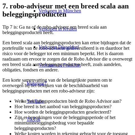
7. robo-adviseur met een breed scala aan
Verkopen in München
beleggingsproducten
Tip 7 is: Ga na of de robo-adviseur een breed scala aan
Verkopen in Keulen
beleggingsproducten heeft.
Een breed scala aan beleggingsproducten kan ertoe bijdragen dat de
Verkopen Düsseldorf
portefeuille van de robo-adviseur gediversifieerd is en daardoor het
risico voor de belegger tot een minimum beperkt. Het is daarom
raadzaam om ervoor te zorgen dat de Robo Advisor die u overweegt
een breed scala aan beleggingsproducten heeft, zoals aandelen,
Verkopen in Frankfurt
obligaties, fondsen en andere.
Een korte samenvatting van de belangrijkste punten om te
Makelaar?
overwegen bij het bekijken van de beschikbaarheid van
beleggingsproducten met een robo-adviseur zijn:
YouTube
Welke beleggingsproducten biedt de Robo Advisor aan?
Hoe breed is het aanbod van beleggingsproducten?
Hoe worden de beleggingsproducten geselecteerd?
Zijn er beperkingen voor de beleggingsperiode of het
TikTok
minimumbeleggingsbedrag voor bepaalde
beleggingsproducten?
Welke kosten worden in rekening gebracht voor de toegang