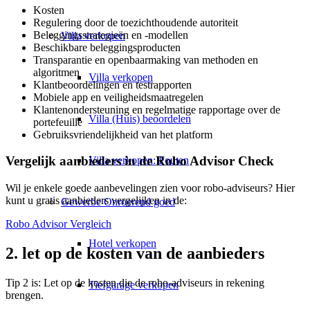
Kosten
Regulering door de toezichthoudende autoriteit
Beleggingsstrategieën en -modellen
Villa
verkopen
Beschikbare beleggingsproducten
Transparantie en openbaarmaking van methoden en
algoritmen
Villa verkopen
Klantbeoordelingen en testrapporten
Mobiele app en veiligheidsmaatregelen
Klantenondersteuning en regelmatige rapportage over de
Villa (Huis) beoordelen
portefeuille
Gebruiksvriendelijkheid van het platform
Vergelijk aanbieders in de Robo Advisor Check
Villa verkopen: Fouten
Wil je enkele goede aanbevelingen zien voor robo-adviseurs? Hier
kunt u gratis aanbieders vergelijken in de:
Gewerbe
Onroerend goed
Robo Advisor Vergleich
Hotel verkopen
2. let op de kosten van de aanbieders
Tip 2 is: Let op de kosten die de robo-adviseurs in rekening
Tiefgarage verkopen
brengen.