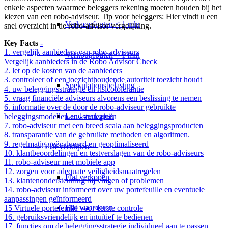
enkele aspecten waarmee beleggers rekening moeten houden bij het
kiezen van een robo-adviseur. Tip voor beleggers: Hier vindt u een
Verkoopfouten < 1 mln
snel overzicht in de
robo-advisor vergelijking
.
Key Facts
-
1. vergelijk aanbieders van robo-adviseurs
Verkoopfouten > 1 mln
Vergelijk aanbieders in de Robo Advisor Check
2. let op de kosten van de aanbieders
3. controleer of een toezichthoudende autoriteit toezicht houdt
Spekulationsbelasting
4. uw beleggingsstrategie en risicotolerantie
5. vraag financiële adviseurs alvorens een beslissing te nemen
6. informatie over de door de robo-adviseur gebruikte
Land verkopen
beleggingsmodellen en -strategieën
7. robo-adviseur met een breed scala aan beleggingsproducten
8. transparantie van de gebruikte methoden en algoritmen.
9. regelmatig geëvalueerd en geoptimaliseerd
Flat
verkopen
10. klantbeoordelingen en testverslagen van de robo-adviseurs
11. robo-adviseur met mobiele app
12. zorgen voor adequate veiligheidsmaatregelen
Flat verkopen
13. klantenondersteuning bij vragen of problemen
14. robo-adviseur informeert over uw portefeuille en eventuele
aanpassingen geïnformeerd
Flat waarderen
15 Virtuele portefeuille voor eerste controle
16. gebruiksvriendelijk en intuïtief te bedienen
17. functies om de beleggingsstrategie individueel aan te passen