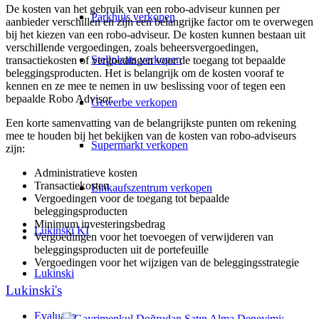
De kosten van het gebruik van een robo-adviseur kunnen per
Parkhuis verkopen
aanbieder verschillen en zijn een belangrijke factor om te overwegen
bij het kiezen van een robo-adviseur. De kosten kunnen bestaan uit
verschillende vergoedingen, zoals beheersvergoedingen,
Stellplaats verkopen
transactiekosten of vergoedingen voor de toegang tot bepaalde
beleggingsproducten. Het is belangrijk om de kosten vooraf te
kennen en ze mee te nemen in uw beslissing voor of tegen een
bepaalde Robo Advisor.
Gewerbe verkopen
Een korte samenvatting van de belangrijkste punten om rekening
mee te houden bij het bekijken van de kosten van robo-adviseurs
Supermarkt verkopen
zijn:
Administratieve kosten
Transactiekosten
Einkaufszentrum verkopen
Vergoedingen voor de toegang tot bepaalde
beleggingsproducten
Minimum investeringsbedrag
Lukinski KI
Vergoedingen voor het toevoegen of verwijderen van
beleggingsproducten uit de portefeuille
Vergoedingen voor het wijzigen van de beleggingsstrategie
Lukinski
Lukinski's
Evaluatie