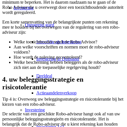
minimum te beperken. Het is daarom raadzaam na te gaan of de
Robo Advisor die u overweegt door een toezichthoudende autoriteit
Investering
wordt gereguleerd.
Een korte samenvatting van de belangrijkste punten om rekening
Onroerend goed
mee te houden bij het overwegen van de regulering van een robo-
adviseur zijn:
Immobilie als Investering
Welke toezichthouder regelt de Robo Advisor?
Aan welke voorschriften en normen moet de robo-adviseur
voldoen?
Hoe wordt de naleving gecontroleerd?
Investering in Duitsland
Welke bescherming hebben beleggers als de robo-adviseur
zich niet aan de toepasselijke regelgeving houdt?
Deeldeal
4. uw beleggingsstrategie en
risicotolerantie
Actieaandelenverkoop
Tip 4 is: Overweeg uw beleggingsstrategie en risicotolerantie bij het
kiezen van een robo-adviseur.
Investering
De selectie van een geschikte Robo-adviseur hangt ook af van uw
persoonlijke beleggingsstrategieën en risicotolerantie. Het is
belangrijk dat de Robo-adviseur die u kiest rekening kan houden
Investering 1×1