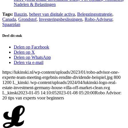
Nadelen & Belastingen
Tags:
Bauzin
,
beheer van digitale activa
,
Beleggingsstrategie
,
Canada
,
Grondstof
,
Investeringsbeslissingen
,
Robo-Adviseur
,
Spaarplan
Deel dit stuk
Delen op Facebook
Delen op X
Delen op WhatsApp
Delen via e-mail
https://lukinski.nl/wp-content/uploads/2023/01/robo-advisor-one-
experte-team-meeting-ergebnis-rendite-dividende-beispiel.jpg
800
1200
L_kinski
/wp-content/uploads/2024/04/lukinski-logo-real-
estate-investment-germany-house-villa-off-market-clean.svg
L_kinski
2023-01-05 14:10:05
2023-01-08 05:20:00
Robo Advisor:
20 tips van experts voor beginners