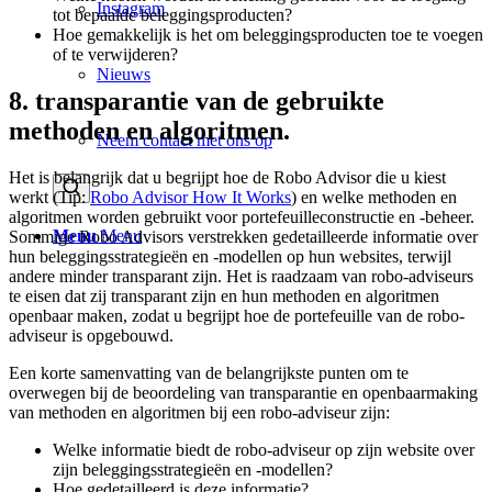
Instagram
tot bepaalde beleggingsproducten?
Hoe gemakkelijk is het om beleggingsproducten toe te voegen
of te verwijderen?
Nieuws
8. transparantie van de gebruikte
methoden en algoritmen.
Neem contact met ons op
Het is belangrijk dat u begrijpt hoe de Robo Advisor die u kiest
werkt (Tip:
Robo Advisor How It Works
) en welke methoden en
algoritmen worden gebruikt voor portefeuilleconstructie en -beheer.
Menu
Menu
Sommige Robo Advisors verstrekken gedetailleerde informatie over
hun beleggingsstrategieën en -modellen op hun websites, terwijl
andere minder transparant zijn. Het is raadzaam van robo-adviseurs
te eisen dat zij transparant zijn en hun methoden en algoritmen
openbaar maken, zodat u begrijpt hoe de portefeuille van de robo-
adviseur is opgebouwd.
Een korte samenvatting van de belangrijkste punten om te
overwegen bij de beoordeling van transparantie en openbaarmaking
van methoden en algoritmen bij een robo-adviseur zijn:
Welke informatie biedt de robo-adviseur op zijn website over
zijn beleggingsstrategieën en -modellen?
Hoe gedetailleerd is deze informatie?