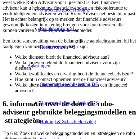
weet welke Robo Advisor voor u geschikt is. Een financieel
adviseur kan u helpen uw financiële doelen en risicotolerantie te
Onroerend goed Holding
verduidelijken en adviseren welke Robo Advisor het beste bij u past.
Het is echter belangrijk op te merken dat financiële adviseurs
gewoonlijk kosten in rekening brengen voor hun diensten, die
Rechtsvormen NL
kunnen variëren afhankelijk van de aanbieder.
Een korte samenvatting van de belangrijkste aandachtspunten bij het
raadplegen van een financieel adviseur zijn:
Rechtsvormen VS
Welke diensten biedt de financieel adviseur aan?
Welke tarieven rekent de financieel adviseur voor zijn
Belastingen
diensten?
Welke kwalificaties en ervaring heeft de financieel adviseur?
Hoe kunt u contact opnemen met de financieel adviseur?
Onroerend goed belasting DE
Welke alternatieven zijn er voor advies van een financieel
adviseur?
6. informatie over de door de robo-
Onroerend goed belasting VS
adviseur gebruikte beleggingsmodellen en
-strategieën
Holding & Schachtelprivileg
Tip 6 is: Zoek uit welke beleggingsmodellen en -strategieën de robo-
adviseur gebruikt.