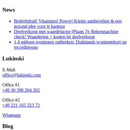
News
Bedrijfsfruit! Vitamines! Power! Kleine aanbeveling & een
gezond idee voor je kantoor
Deelverkoop met waardefactor (Plaats 3): Rekenmachine
check! Waardering + kosten bij deelverkoop
1,4 miljoen woningen ontbreken: Duitslands woningtekort op
recordniveau
Lukinski
E-Mail
office@lukinski.com
Office #1
+49 30 398 204 202
Office #2
+49 221 165 323 72
Whatsapp
Blog