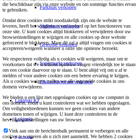
die beschikbaar zijn via onze website en om sommige functies ervan
Parkhuis verkopen
te gebruiken.
Omdat deze cookies strikt noodzakelijk zijn om de website te
Stellplaats verkopen
leveren, heeft het weigeren ervan invloed op het functioneren van
onze site. U kunt cookies altijd blokkeren of verwijderen door uw
browserinstellingen te wijzigen en alle cookies op deze website
geforceerd te blokkeren. Maar dit zal u altijd vragen om cookies te
Gewerbe verkopen
accepteren/weigeren wanneer u onze site opnieuw bezoekt.
We respecteren volledig als u cookies wilt weigeren, maar om te
Supermarkt verkopen
voorkomen dat we u telkens opnieuw vragen vriendelijk toe te staan
om een cookie daarvoor op te slaan. U bent altijd vrij om u af te
melden of voor andere cookies om een betere ervaring te krijgen.
Als u cookies weigert, zullen we alle ingestelde cookies in ons
Einkaufszentrum verkopen
domein verwijderen.
We bieden u een lijst met opgeslagen cookies op uw computer in
Lukinski KI
ons domein, zodat u kunt controleren wat we hebben opgeslagen.
Om veiligheidsredenen kunnen we geen cookies van andere
domeinen tonen of wijzigen. U kunt deze controleren in de
Lukinski
beveiligingsinstellingen van uw browser.
Vink aan om de berichtenbalk permanent te verbergen en alle
cookies te weigeren als u zich niet aanmeldt. We hebben 2 cookies
Evaluatie