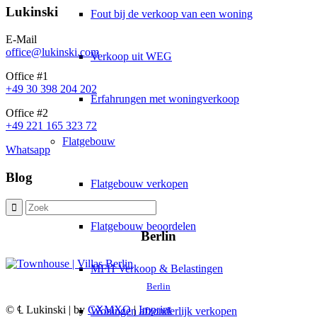
Lukinski
Fout bij de verkoop van een woning
E-Mail
office@lukinski.com
Verkoop uit WEG
Office #1
+49 30 398 204 202
Erfahrungen met woningverkoop
Office #2
+49 221 165 323 72
Flatgebouw
Whatsapp
Blog
Flatgebouw verkopen
Flatgebouw beoordelen
Berlin
MFH Verkoop & Belastingen
Berlin
© ℄ Lukinski | by
CXMXO
|
Imprint
Woningen afzonderlijk verkopen