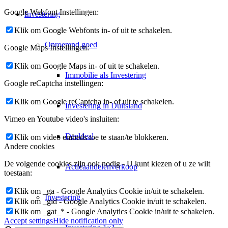
Google Webfont Instellingen:
Investering
Klik om Google Webfonts in- of uit te schakelen.
Onroerend goed
Google Maps Instellingen:
Klik om Google Maps in- of uit te schakelen.
Immobilie als Investering
Google reCaptcha instellingen:
Klik om Google reCaptcha in- of uit te schakelen.
Investering in Duitsland
Vimeo en Youtube video's insluiten:
Deeldeal
Klik om video embeds toe te staan/te blokkeren.
Andere cookies
De volgende cookies zijn ook nodig - U kunt kiezen of u ze wilt
Actieaandelenverkoop
toestaan:
Klik om _ga - Google Analytics Cookie in/uit te schakelen.
Investering
Klik om _gid - Google Analytics Cookie in/uit te schakelen.
Klik om _gat_* - Google Analytics Cookie in/uit te schakelen.
Accept settings
Hide notification only
Investering 1×1