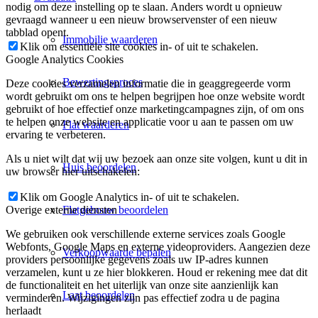
nodig om deze instelling op te slaan. Anders wordt u opnieuw
gevraagd wanneer u een nieuw browservenster of een nieuw
tabblad opent.
Immobilie waarderen
Klik om essentiële site cookies in- of uit te schakelen.
Google Analytics Cookies
Bewertingsproces
Deze cookies verzamelen informatie die in geaggregeerde vorm
wordt gebruikt om ons te helpen begrijpen hoe onze website wordt
gebruikt of hoe effectief onze marketingcampagnes zijn, of om ons
te helpen onze website en applicatie voor u aan te passen om uw
Flat waarderen
ervaring te verbeteren.
Als u niet wilt dat wij uw bezoek aan onze site volgen, kunt u dit in
Huis beoordelen
uw browser hier uitschakelen:
Klik om Google Analytics in- of uit te schakelen.
Flatgebouw beoordelen
Overige externe diensten
We gebruiken ook verschillende externe services zoals Google
Webfonts, Google Maps en externe videoproviders. Aangezien deze
Verkoopwaarde bepalen
providers persoonlijke gegevens zoals uw IP-adres kunnen
verzamelen, kunt u ze hier blokkeren. Houd er rekening mee dat dit
de functionaliteit en het uiterlijk van onze site aanzienlijk kan
Laat beoordelen
verminderen. Wijzigingen zijn pas effectief zodra u de pagina
herlaadt