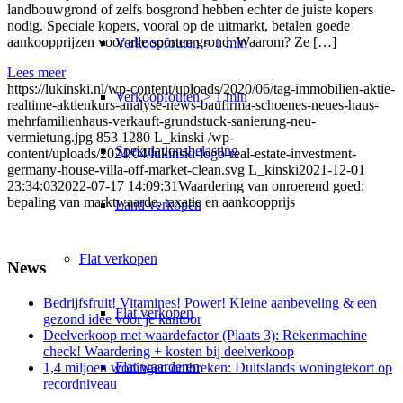
landbouwgrond of zelfs bosgrond hebben echter de juiste kopers
nodig. Speciale kopers, vooral op de uitmarkt, betalen goede
aankoopprijzen voor alle soorten grond. Waarom? Ze […]
Verkoopfouten < 1 mln
Lees meer
https://lukinski.nl/wp-content/uploads/2020/06/tag-immobilien-aktie-
Verkoopfouten > 1 mln
realtime-aktienkurs-analyse-news-baufirma-schoenes-neues-haus-
mehrfamilienhaus-verkauft-grundstuck-sanierung-neu-
vermietung.jpg
853
1280
L_kinski
/wp-
Spekulationsbelasting
content/uploads/2024/04/lukinski-logo-real-estate-investment-
germany-house-villa-off-market-clean.svg
L_kinski
2021-12-01
23:34:03
2022-07-17 14:09:31
Waardering van onroerend goed:
bepaling van marktwaarde, taxatie en aankoopprijs
Land verkopen
Flat
verkopen
News
Bedrijfsfruit! Vitamines! Power! Kleine aanbeveling & een
Flat verkopen
gezond idee voor je kantoor
Deelverkoop met waardefactor (Plaats 3): Rekenmachine
check! Waardering + kosten bij deelverkoop
Flat waarderen
1,4 miljoen woningen ontbreken: Duitslands woningtekort op
recordniveau