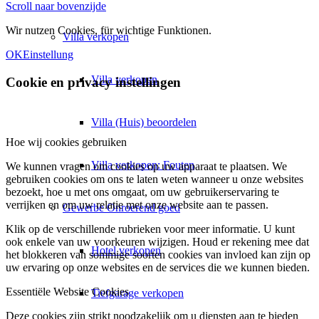
Scroll naar bovenzijde
Wir nutzen Cookies, für wichtige Funktionen.
Villa
verkopen
OK
Einstellung
Villa verkopen
Cookie en privacy instellingen
Villa (Huis) beoordelen
Hoe wij cookies gebruiken
Villa verkopen: Fouten
We kunnen vragen om cookies op uw apparaat te plaatsen. We
gebruiken cookies om ons te laten weten wanneer u onze websites
bezoekt, hoe u met ons omgaat, om uw gebruikerservaring te
verrijken en om uw relatie met onze website aan te passen.
Gewerbe
Onroerend goed
Klik op de verschillende rubrieken voor meer informatie. U kunt
ook enkele van uw voorkeuren wijzigen. Houd er rekening mee dat
Hotel verkopen
het blokkeren van sommige soorten cookies van invloed kan zijn op
uw ervaring op onze websites en de services die we kunnen bieden.
Essentiële Website Cookies
Tiefgarage verkopen
Deze cookies zijn strikt noodzakelijk om u diensten aan te bieden