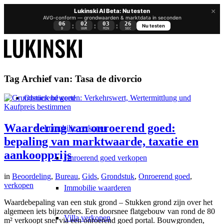
×
Lukinski AI Beta: Nu testen
AVG-conform — grondwaarden & marktdata in seconden
06
02
03
25
:
:
:
Nu testen
D
UUR
MIN
SEC
Tag Archief van:
Tasa de divorcio
Onroerend goed
Waardering van onroerend goed:
Immobilie verkopen
bepaling van marktwaarde, taxatie en
aankoopprijs
Onroerend goed verkopen
in
Beoordeling
,
Bureau
,
Gids
,
Grondstuk
,
Onroerend goed
,
verkopen
Immobilie waarderen
Waardebepaling van een stuk grond – Stukken grond zijn over het
algemeen iets bijzonders. Een doorsnee flatgebouw van rond de 80
Villa verkopen
m² verkoopt snel via een onroerend goed portal. Bouwgronden,