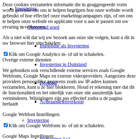
Deze cookies verzamelen informatie die in geaggregeerde vorm
Investering
wordt gebruikt om ons te helpen begrijpen hoe onze website wordt
gebruikt of hoe effectief onze marketingcampagnes zijn, of om ons
te helpen onze website en applicatie voor u aan te passen om uw
ervaring te verbeteren.
Onroerend goed
Als u niet wilt dat wij uw bezoek aan onze site volgen, kunt u dit in
uw browser hier uitschakelen:
Immobilie als Investering
Klik om Google Analytics in- of uit te schakelen.
Overige externe diensten
Investering in Duitsland
We gebruiken ook verschillende externe services zoals Google
Webfonts, Google Maps en externe videoproviders. Aangezien deze
providers persoonlijke gegevens zoals uw IP-adres kunnen
Deeldeal
verzamelen, kunt u ze hier blokkeren. Houd er rekening mee dat dit
de functionaliteit en het uiterlijk van onze site aanzienlijk kan
verminderen. Wijzigingen zijn pas effectief zodra u de pagina
Actieaandelenverkoop
herlaadt
Google Webfont Instellingen:
Investering
Klik om Google Webfonts in- of uit te schakelen.
Google Maps Instellingen:
Investering 1×1