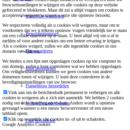
browserinstellingen te wijzigen en alle cookies op deze website
geforceerd te blokkeren. Maar dit zal u altijd vragen om cookies te
accepteren/weigeren wanneer u onze site opnieuw bezoekt.
Immobilie waarderen
We respecteren volledig als u cookies wilt weigeren, maar om te
voorkomen dat we u telkens opnieuw vragen vriendelijk toe te staan
Bewertingsproces
om een cookie daarvoor op te slaan. U bent altijd vrij om u af te
melden of voor andere cookies om een betere ervaring te krijgen.
Als u cookies weigert, zullen we alle ingestelde cookies in ons
Flat waarderen
domein verwijderen.
We bieden u een lijst met opgeslagen cookies op uw computer in
ons domein, zodat u kunt controleren wat we hebben opgeslagen.
Huis beoordelen
Om veiligheidsredenen kunnen we geen cookies van andere
domeinen tonen of wijzigen. U kunt deze controleren in de
beveiligingsinstellingen van uw browser.
Flatgebouw beoordelen
Vink aan om de berichtenbalk permanent te verbergen en alle
cookies te weigeren als u zich niet aanmeldt. We hebben 2 cookies
nodig om deze instelling op te slaan. Anders wordt u opnieuw
Verkoopwaarde bepalen
gevraagd wanneer u een nieuw browservenster of een nieuw
tabblad opent.
Klik om essentiële site cookies in- of uit te schakelen.
Laat beoordelen
Google Analytics Cookies