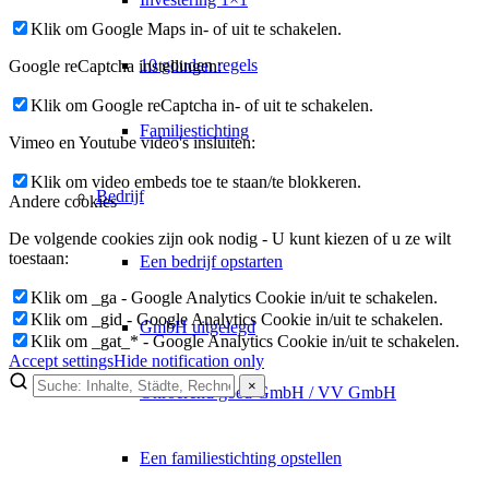
Klik om Google Maps in- of uit te schakelen.
10 gouden regels
Google reCaptcha instellingen:
Klik om Google reCaptcha in- of uit te schakelen.
Familiestichting
Vimeo en Youtube video's insluiten:
Klik om video embeds toe te staan/te blokkeren.
Bedrijf
Andere cookies
De volgende cookies zijn ook nodig - U kunt kiezen of u ze wilt
toestaan:
Een bedrijf opstarten
Klik om _ga - Google Analytics Cookie in/uit te schakelen.
Klik om _gid - Google Analytics Cookie in/uit te schakelen.
GmbH uitgelegd
Klik om _gat_* - Google Analytics Cookie in/uit te schakelen.
Accept settings
Hide notification only
×
Onroerend goed GmbH / VV GmbH
×
Lukinski Newsletter
Een familiestichting opstellen