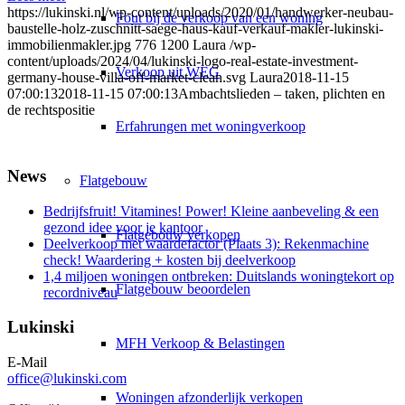
https://lukinski.nl/wp-content/uploads/2020/01/handwerker-neubau-
Fout bij de verkoop van een woning
baustelle-holz-zuschnitt-saege-haus-kauf-verkauf-makler-lukinski-
immobilienmakler.jpg
776
1200
Laura
/wp-
content/uploads/2024/04/lukinski-logo-real-estate-investment-
Verkoop uit WEG
germany-house-villa-off-market-clean.svg
Laura
2018-11-15
07:00:13
2018-11-15 07:00:13
Ambachtslieden – taken, plichten en
de rechtspositie
Erfahrungen met woningverkoop
News
Flatgebouw
Bedrijfsfruit! Vitamines! Power! Kleine aanbeveling & een
gezond idee voor je kantoor
Flatgebouw verkopen
Deelverkoop met waardefactor (Plaats 3): Rekenmachine
check! Waardering + kosten bij deelverkoop
1,4 miljoen woningen ontbreken: Duitslands woningtekort op
Flatgebouw beoordelen
recordniveau
Lukinski
MFH Verkoop & Belastingen
E-Mail
office@lukinski.com
Woningen afzonderlijk verkopen