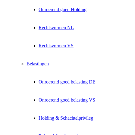
Exklusive Immobilien-Deals, Off-Market-Angebote und Markt-
Insights direkt ins Postfach.
Onroerend goed Holding
Kostenlos abonnieren
Rechtsvormen NL
Kein Spam. Jederzeit abmeldbar.
Rechtsvormen VS
Belastingen
Onroerend goed belasting DE
Onroerend goed belasting VS
Holding & Schachtelprivileg