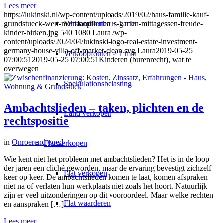
Lees meer
https://lukinski.nl/wp-content/uploads/2019/02/haus-familie-kauf-
Verkoopfouten < 1 mln
grundstueck-wert-mehrfamilienhaus-garten-mittagessen-freude-
kinder-birken.jpg
540
1080
Laura
/wp-
content/uploads/2024/04/lukinski-logo-real-estate-investment-
germany-house-villa-off-market-clean.svg
Laura
2019-05-25
Verkoopfouten > 1 mln
07:00:51
2019-05-25 07:00:51
Kinderen (burenrecht), wat te
overwegen
Spekulationsbelasting
Ambachtslieden – taken, plichten en de
Land verkopen
rechtspositie
in
Onroerend goed
Flat
verkopen
Wie kent niet het probleem met ambachtslieden? Het is in de loop
der jaren een cliché geworden, maar de ervaring bevestigt zichzelf
Flat verkopen
keer op keer. De ambachtslieden komen te laat, komen afspraken
niet na of verlaten hun werkplaats niet zoals het hoort. Natuurlijk
zijn er veel uitzonderingen op dit vooroordeel. Maar welke rechten
Flat waarderen
en aanspraken […]
Lees meer