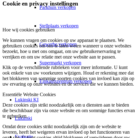
Cookie en privacy instellingen
Parkhuis verkopen
Stellplaats verkopen
Hoe wij cookies gebruiken
We kunnen vragen om cookies op uw apparaat te plaatsen. We
Gewerbe verkopen
gebruiken cookies om ons te laten weten wanneer u onze websites
bezoekt, hoe u met ons omgaat, om uw gebruikerservaring te
verrijken en om uw relatie met onze website aan te passen.
Supermarkt verkopen
Klik op de verschillende rubrieken voor meer informatie. U kunt
ook enkele van uw voorkeuren wijzigen. Houd er rekening mee dat
het blokkeren van sommige soorten cookies van invloed kan zijn op
Einkaufszentrum verkopen
uw ervaring op onze websites en de services die we kunnen bieden.
Essentiële Website Cookies
Lukinski KI
Deze cookies zijn strikt noodzakelijk om u diensten aan te bieden
die beschikbaar zijn via onze website en om sommige functies ervan
te gebruiken.
Lukinski
Omdat deze cookies strikt noodzakelijk zijn om de website te
leveren, heeft het weigeren ervan invloed op het functioneren van
Evaluatie
onze site. U kunt cookies altijd blokkeren of verwijderen door uw