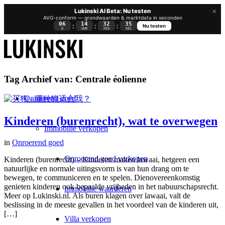
×
Lukinski AI Beta: Nu testen
AVG-conform — grondwaarden & marktdata in seconden
06
14
32
34
:
:
:
Nu testen
D
UUR
MIN
SEC
Tag Archief van:
Centrale éolienne
Onroerend goed
Kinderen (burenrecht), wat te overwegen
Immobilie verkopen
in
Onroerend goed
Onroerend goed verkopen
Kinderen (burenrecht) – Kinderen maken lawaai, hetgeen een
natuurlijke en normale uitingsvorm is van hun drang om te
bewegen, te communiceren en te spelen. Dienovereenkomstig
genieten kinderen ook bepaalde vrijheden in het nabuurschapsrecht.
Immobilie waarderen
Meer op Lukinski.nl. Als buren klagen over lawaai, valt de
beslissing in de meeste gevallen in het voordeel van de kinderen uit,
[…]
Villa verkopen