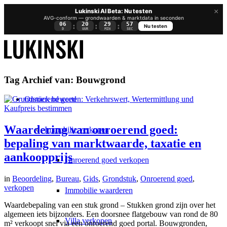
×
Lukinski AI Beta: Nu testen
AVG-conform — grondwaarden & marktdata in seconden
06
20
29
56
:
:
:
Nu testen
D
UUR
MIN
SEC
Tag Archief van:
Bouwgrond
Onroerend goed
Waardering van onroerend goed:
Immobilie verkopen
bepaling van marktwaarde, taxatie en
aankoopprijs
Onroerend goed verkopen
in
Beoordeling
,
Bureau
,
Gids
,
Grondstuk
,
Onroerend goed
,
verkopen
Immobilie waarderen
Waardebepaling van een stuk grond – Stukken grond zijn over het
algemeen iets bijzonders. Een doorsnee flatgebouw van rond de 80
Villa verkopen
m² verkoopt snel via een onroerend goed portal. Bouwgronden,