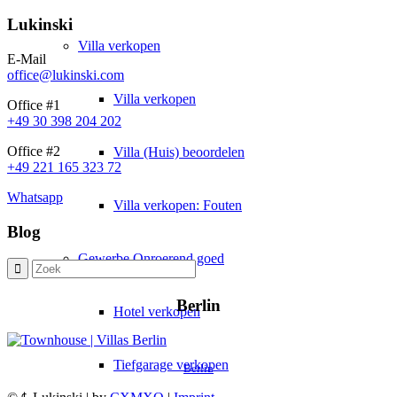
Lukinski
Villa
verkopen
E-Mail
office@lukinski.com
Villa verkopen
Office #1
+49 30 398 204 202
Office #2
Villa (Huis) beoordelen
+49 221 165 323 72
Whatsapp
Villa verkopen: Fouten
Blog
Gewerbe
Onroerend goed
Berlin
Hotel verkopen
Tiefgarage verkopen
Berlin