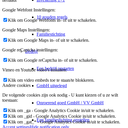
herlaadt
Google Webfont Instellingen:
10 gouden regels
Klik om Google Webfonts in- of uit te schakelen.
Google Maps Instellingen:
Familiestichting
Klik om Google Maps in- of uit te schakelen.
Google reCaptcha instellingen:
Bedrijf
Klik om Google reCaptcha in- of uit te schakelen.
Een bedrijf opstarten
Vimeo en Youtube video's insluiten:
Klik om video embeds toe te staan/te blokkeren.
Andere cookies
GmbH uitgelegd
De volgende cookies zijn ook nodig - U kunt kiezen of u ze wilt
toestaan:
Onroerend goed GmbH / VV GmbH
Klik om _ga - Google Analytics Cookie in/uit te schakelen.
Klik om _gid - Google Analytics Cookie in/uit te schakelen.
Een familiestichting opstellen
Klik om _gat_* - Google Analytics Cookie in/uit te schakelen.
Accept settings
Hide notification only