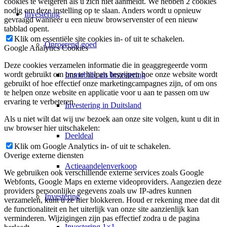
cookies te weigeren als u zich niet aanmeldt. We hebben 2 cookies
nodig om deze instelling op te slaan. Anders wordt u opnieuw
Investering
gevraagd wanneer u een nieuw browservenster of een nieuw
tabblad opent.
Klik om essentiële site cookies in- of uit te schakelen.
Onroerend goed
Google Analytics Cookies
Deze cookies verzamelen informatie die in geaggregeerde vorm
wordt gebruikt om ons te helpen begrijpen hoe onze website wordt
Immobilie als Investering
gebruikt of hoe effectief onze marketingcampagnes zijn, of om ons
te helpen onze website en applicatie voor u aan te passen om uw
ervaring te verbeteren.
Investering in Duitsland
Als u niet wilt dat wij uw bezoek aan onze site volgen, kunt u dit in
uw browser hier uitschakelen:
Deeldeal
Klik om Google Analytics in- of uit te schakelen.
Overige externe diensten
Actieaandelenverkoop
We gebruiken ook verschillende externe services zoals Google
Webfonts, Google Maps en externe videoproviders. Aangezien deze
providers persoonlijke gegevens zoals uw IP-adres kunnen
Investering
verzamelen, kunt u ze hier blokkeren. Houd er rekening mee dat dit
de functionaliteit en het uiterlijk van onze site aanzienlijk kan
verminderen. Wijzigingen zijn pas effectief zodra u de pagina
Investering 1×1