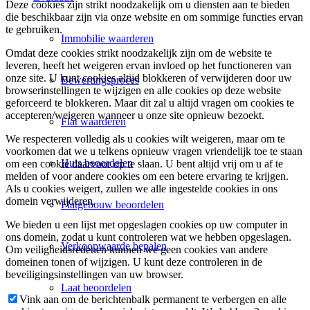
Deze cookies zijn strikt noodzakelijk om u diensten aan te bieden
die beschikbaar zijn via onze website en om sommige functies ervan
te gebruiken.
Immobilie waarderen
Omdat deze cookies strikt noodzakelijk zijn om de website te
leveren, heeft het weigeren ervan invloed op het functioneren van
onze site. U kunt cookies altijd blokkeren of verwijderen door uw
Bewertingsproces
browserinstellingen te wijzigen en alle cookies op deze website
geforceerd te blokkeren. Maar dit zal u altijd vragen om cookies te
accepteren/weigeren wanneer u onze site opnieuw bezoekt.
Flat waarderen
We respecteren volledig als u cookies wilt weigeren, maar om te
voorkomen dat we u telkens opnieuw vragen vriendelijk toe te staan
Huis beoordelen
om een cookie daarvoor op te slaan. U bent altijd vrij om u af te
melden of voor andere cookies om een betere ervaring te krijgen.
Als u cookies weigert, zullen we alle ingestelde cookies in ons
domein verwijderen.
Flatgebouw beoordelen
We bieden u een lijst met opgeslagen cookies op uw computer in
ons domein, zodat u kunt controleren wat we hebben opgeslagen.
Verkoopwaarde bepalen
Om veiligheidsredenen kunnen we geen cookies van andere
domeinen tonen of wijzigen. U kunt deze controleren in de
beveiligingsinstellingen van uw browser.
Laat beoordelen
Vink aan om de berichtenbalk permanent te verbergen en alle