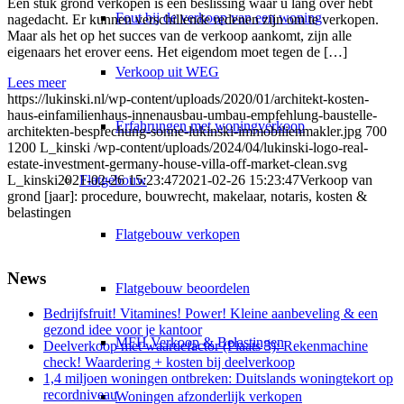
Een stuk grond verkopen is een beslissing waar u lang over hebt
Fout bij de verkoop van een woning
nagedacht. Er kunnen verschillende redenen zijn om te verkopen.
Maar als het op het succes van de verkoop aankomt, zijn alle
eigenaars het erover eens. Het eigendom moet tegen de […]
Verkoop uit WEG
Lees meer
https://lukinski.nl/wp-content/uploads/2020/01/architekt-kosten-
haus-einfamilienhaus-innenausbau-umbau-empfehlung-baustelle-
Erfahrungen met woningverkoop
architekten-besprechung-sonne-lukinski-immobilienmakler.jpg
700
1200
L_kinski
/wp-content/uploads/2024/04/lukinski-logo-real-
estate-investment-germany-house-villa-off-market-clean.svg
Flatgebouw
L_kinski
2021-02-26 15:23:47
2021-02-26 15:23:47
Verkoop van
grond [jaar]: procedure, bouwrecht, makelaar, notaris, kosten &
belastingen
Flatgebouw verkopen
News
Flatgebouw beoordelen
Bedrijfsfruit! Vitamines! Power! Kleine aanbeveling & een
gezond idee voor je kantoor
MFH Verkoop & Belastingen
Deelverkoop met waardefactor (Plaats 3): Rekenmachine
check! Waardering + kosten bij deelverkoop
1,4 miljoen woningen ontbreken: Duitslands woningtekort op
recordniveau
Woningen afzonderlijk verkopen