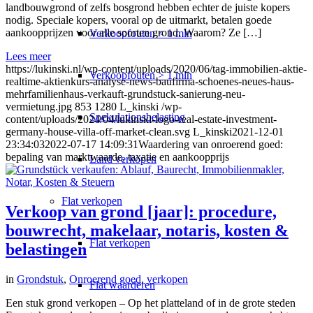
landbouwgrond of zelfs bosgrond hebben echter de juiste kopers
nodig. Speciale kopers, vooral op de uitmarkt, betalen goede
aankoopprijzen voor alle soorten grond. Waarom? Ze […]
Verkoopfouten < 1 mln
Lees meer
https://lukinski.nl/wp-content/uploads/2020/06/tag-immobilien-aktie-
Verkoopfouten > 1 mln
realtime-aktienkurs-analyse-news-baufirma-schoenes-neues-haus-
mehrfamilienhaus-verkauft-grundstuck-sanierung-neu-
vermietung.jpg
853
1280
L_kinski
/wp-
Spekulationsbelasting
content/uploads/2024/04/lukinski-logo-real-estate-investment-
germany-house-villa-off-market-clean.svg
L_kinski
2021-12-01
23:34:03
2022-07-17 14:09:31
Waardering van onroerend goed:
bepaling van marktwaarde, taxatie en aankoopprijs
Land verkopen
Flat
verkopen
Verkoop van grond [jaar]: procedure,
bouwrecht, makelaar, notaris, kosten &
Flat verkopen
belastingen
in
Grondstuk
,
Onroerend goed
,
verkopen
Flat waarderen
Een stuk grond verkopen – Op het platteland of in de grote steden