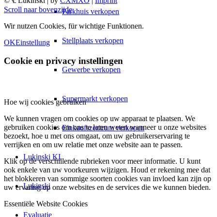
© ℄ Lukinski | by
CXMXO
|
Imprint
Scroll naar bovenzijde
Parkhuis verkopen
Wir nutzen Cookies, für wichtige Funktionen.
Stellplaats verkopen
OK
Einstellung
Cookie en privacy instellingen
Gewerbe verkopen
Supermarkt verkopen
Hoe wij cookies gebruiken
We kunnen vragen om cookies op uw apparaat te plaatsen. We
gebruiken cookies om ons te laten weten wanneer u onze websites
Einkaufszentrum verkopen
bezoekt, hoe u met ons omgaat, om uw gebruikerservaring te
verrijken en om uw relatie met onze website aan te passen.
Lukinski KI
Klik op de verschillende rubrieken voor meer informatie. U kunt
ook enkele van uw voorkeuren wijzigen. Houd er rekening mee dat
het blokkeren van sommige soorten cookies van invloed kan zijn op
Lukinski
uw ervaring op onze websites en de services die we kunnen bieden.
Essentiële Website Cookies
Evaluatie