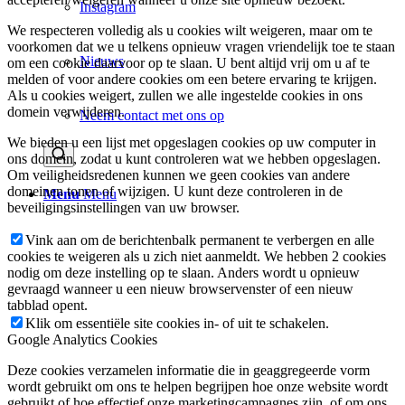
Instagram
We respecteren volledig als u cookies wilt weigeren, maar om te
voorkomen dat we u telkens opnieuw vragen vriendelijk toe te staan
Nieuws
om een cookie daarvoor op te slaan. U bent altijd vrij om u af te
melden of voor andere cookies om een betere ervaring te krijgen.
Als u cookies weigert, zullen we alle ingestelde cookies in ons
domein verwijderen.
Neem contact met ons op
We bieden u een lijst met opgeslagen cookies op uw computer in
ons domein, zodat u kunt controleren wat we hebben opgeslagen.
Om veiligheidsredenen kunnen we geen cookies van andere
domeinen tonen of wijzigen. U kunt deze controleren in de
Menu
Menu
beveiligingsinstellingen van uw browser.
Vink aan om de berichtenbalk permanent te verbergen en alle
cookies te weigeren als u zich niet aanmeldt. We hebben 2 cookies
nodig om deze instelling op te slaan. Anders wordt u opnieuw
gevraagd wanneer u een nieuw browservenster of een nieuw
tabblad opent.
Klik om essentiële site cookies in- of uit te schakelen.
Google Analytics Cookies
Deze cookies verzamelen informatie die in geaggregeerde vorm
wordt gebruikt om ons te helpen begrijpen hoe onze website wordt
gebruikt of hoe effectief onze marketingcampagnes zijn, of om ons