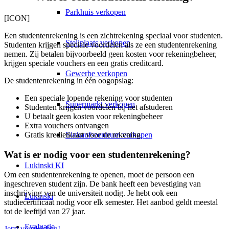
Parkhuis verkopen
[ICON]
Een studentenrekening is een zichtrekening speciaal voor studenten.
Stellplaats verkopen
Studenten krijgen speciale voordelen als ze een studentenrekening
nemen. Zij betalen bijvoorbeeld geen kosten voor rekeningbeheer,
krijgen speciale vouchers en een gratis creditcard.
Gewerbe verkopen
De studentenrekening in één oogopslag:
Een speciale lopende rekening voor studenten
Supermarkt verkopen
Studenten krijgen voordelen bij het afstuderen
U betaalt geen kosten voor rekeningbeheer
Extra vouchers ontvangen
Einkaufszentrum verkopen
Gratis kredietkaart voor de rekening
Wat is er nodig voor een studentenrekening?
Lukinski KI
Om een studentenrekening te openen, moet de persoon een
ingeschreven student zijn. De bank heeft een bevestiging van
inschrijving van de universiteit nodig. Je hebt ook een
Lukinski
studiecertificaat nodig voor elk semester. Het aanbod geldt meestal
tot de leeftijd van 27 jaar.
Evaluatie
Jetzt vergleichen!