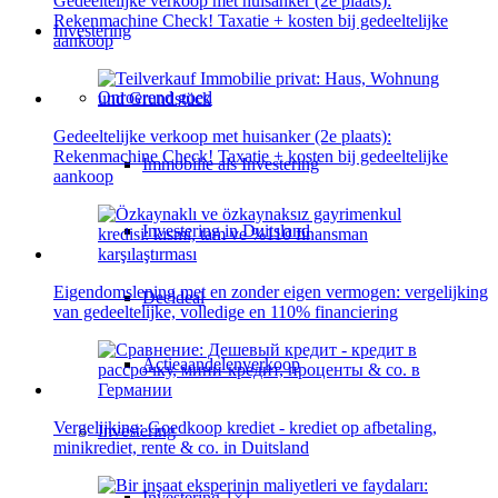
Gedeeltelijke verkoop met huisanker (2e plaats):
Rekenmachine Check! Taxatie + kosten bij gedeeltelijke
Investering
aankoop
Onroerend goed
Gedeeltelijke verkoop met huisanker (2e plaats):
Rekenmachine Check! Taxatie + kosten bij gedeeltelijke
Immobilie als Investering
aankoop
Investering in Duitsland
Eigendomslening met en zonder eigen vermogen: vergelijking
Deeldeal
van gedeeltelijke, volledige en 110% financiering
Actieaandelenverkoop
Vergelijking: Goedkoop krediet - krediet op afbetaling,
Investering
minikrediet, rente & co. in Duitsland
Investering 1×1