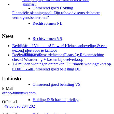
Onroerend goed Holding
Financiële planningstool: Zijn robo-adviseurs de betere
vermogensbeheerders?
Rechtsvormen NL
News
Rechtsvormen VS
Bedrijfsfruit! Vitamines! Power! Kleine aanbeveling & een
gezond idee voor je kantoor
Belastingen
Deelverkoop met waardefactor (Plaats 3): Rekenmachine
check! Waardering + kosten bij deelverkoop
1,4 miljoen woningen ontbreken: Duitslands woningtekort op
recordniveau
Onroerend goed belasting DE
Lukinski
Onroerend goed belasting VS
E-Mail
office@lukinski.com
Holding & Schachtelprivileg
Office #1
+49 30 398 204 202