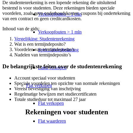
De studentenrekening is een lopende rekening die uitsluitend
bestemd is voor studenten. Deze rekeningen bieden speciale
voordelen, zoals geen onderhoudskosten, coupons bij ondertekening
Verkoopfouten < 1 mln
van een contract en geen creditcardkosten.
Inhoud van de gids:
Verkoopfouten > 1 mln
Vergelijking: Studentenrekening
Wat is een termijndeposito?
Voordelen van termijndeposito’s
Spekulationsbelasting
Nadelen van termijndeposito’s
De belangrijkste feiten over de studentenrekening
Land verkopen
Account speciaal voor studenten
Speciale voordelen ten opzichte van normale rekeningen
Flat
verkopen
Vereist bevestiging van inschrijving
Regelmatige bewijzen met studiecertificaten
Totale studieduur tot maximaal 27 jaar
Flat verkopen
Rekeningen voor studenten
Flat waarderen