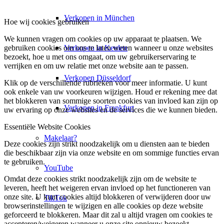
Verkopen in München
Hoe wij cookies gebruiken
We kunnen vragen om cookies op uw apparaat te plaatsen. We
Verkopen in Keulen
gebruiken cookies om ons te laten weten wanneer u onze websites
bezoekt, hoe u met ons omgaat, om uw gebruikerservaring te
verrijken en om uw relatie met onze website aan te passen.
Verkopen Düsseldorf
Klik op de verschillende rubrieken voor meer informatie. U kunt
ook enkele van uw voorkeuren wijzigen. Houd er rekening mee dat
het blokkeren van sommige soorten cookies van invloed kan zijn op
Verkopen in Frankfurt
uw ervaring op onze websites en de services die we kunnen bieden.
Essentiële Website Cookies
Makelaar?
Deze cookies zijn strikt noodzakelijk om u diensten aan te bieden
die beschikbaar zijn via onze website en om sommige functies ervan
te gebruiken.
YouTube
Omdat deze cookies strikt noodzakelijk zijn om de website te
leveren, heeft het weigeren ervan invloed op het functioneren van
onze site. U kunt cookies altijd blokkeren of verwijderen door uw
TikTok
browserinstellingen te wijzigen en alle cookies op deze website
geforceerd te blokkeren. Maar dit zal u altijd vragen om cookies te
accepteren/weigeren wanneer u onze site opnieuw bezoekt.