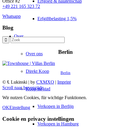
Erfgoed & nalatenschap
Office #2
+49 221 165 323 72
Whatsapp
Erfgiftbelasting 1,5%
Blog
Over
Berlin
Over ons
Direkt Koop
Berlin
© ℄ Lukinski | by
CXMXO
|
Imprint
Scroll naar bovenzijde
Koop na stad
Wir nutzen Cookies, für wichtige Funktionen.
Verkopen in Berlijn
OK
Einstellung
Cookie en privacy instellingen
Verkopen in Hamburg