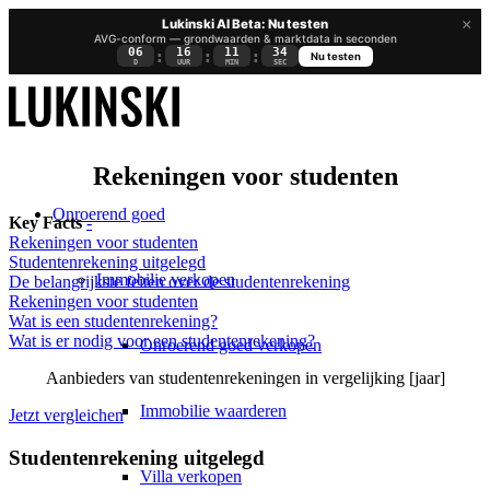
×
Lukinski AI Beta: Nu testen
AVG-conform — grondwaarden & marktdata in seconden
06
16
11
33
:
:
:
Nu testen
D
UUR
MIN
SEC
Rekeningen voor studenten
Onroerend goed
Key Facts
-
Rekeningen voor studenten
Studentenrekening uitgelegd
Immobilie verkopen
De belangrijkste feiten over de studentenrekening
Rekeningen voor studenten
Wat is een studentenrekening?
Wat is er nodig voor een studentenrekening?
Onroerend goed verkopen
Aanbieders van studentenrekeningen in vergelijking [jaar]
Immobilie waarderen
Jetzt vergleichen
Studentenrekening uitgelegd
Villa verkopen