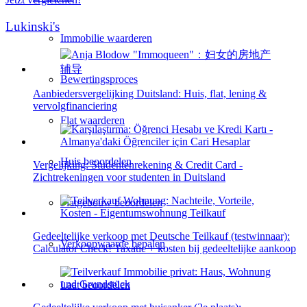
Lukinski's
Immobilie waarderen
Bewertingsproces
Aanbiedersvergelijking Duitsland: Huis, flat, lening &
vervolgfinanciering
Flat waarderen
Huis beoordelen
Vergelijking: Studentenrekening & Credit Card -
Zichtrekeningen voor studenten in Duitsland
Flatgebouw beoordelen
Gedeeltelijke verkoop met Deutsche Teilkauf (testwinnaar):
Verkoopwaarde bepalen
Calculator Check! Taxatie + kosten bij gedeeltelijke aankoop
Laat beoordelen