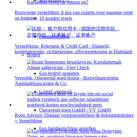
Bouwrente vergelijken: 8 tips van experts voor gunstige rente
op leningen
10 gouden regels
Familiestichting
Vergelijking: Rekening & Credit Card - Daggeld,
termijndeposito, zichtrekening, effectenrekening in Duitsland
Bedrijf
Een bedrijf opstarten
Vergelijk: Onroerend goed lening - Bouwfinanciering,
Aansluitfinanciering & Co.
GmbH uitgelegd
Onroerend goed GmbH / VV GmbH
Robo Advisor: Digitaal vermogensbeheer & beleggingshelper
+ Vergelijking
Een familiestichting opstellen