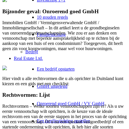
Bijzonder geval: Onroerend goed GmbH
10 gouden regels
Immobilien GmbH / Vermögensverwaltende GmbH /
Immobiliengesellschaft – In dit artikel leert u de grondbeginselen
van onroerendgoedmaatschappijen. Wie zou er aan denken een
Familiestichting
vennootschap met beperkte aansprakelijkheid op te richten bij de
aankoop van een huis of een condominium? Toegegeven, dit heeft
geen zin voor koopwoningen, maar wel voor huurwoningen.
Bedrijf
Real Estate Ltd.
Een bedrijf opstarten
Hier vindt u alle rechtsvormen die u als oprichter in Duitsland kunt
kiezen en een gids met een checklist:
GmbH uitgelegd
Rechtsvormen: Lijst
Onroerend goed GmbH / VV GmbH
Rechtsvormen – Welke soorten vennootschappen zijn er? Als u uw
eerste vennootschap wilt oprichten, is de keuze van de ideale
rechtsvorm een van de eerste stappen in het proces van de oprichting
Een familiestichting opstellen
van een vennootschap. Of u nu een speciaal vastgoedbedrijf of een
startende onderneming wilt oprichten, ik heb hier alle soorten