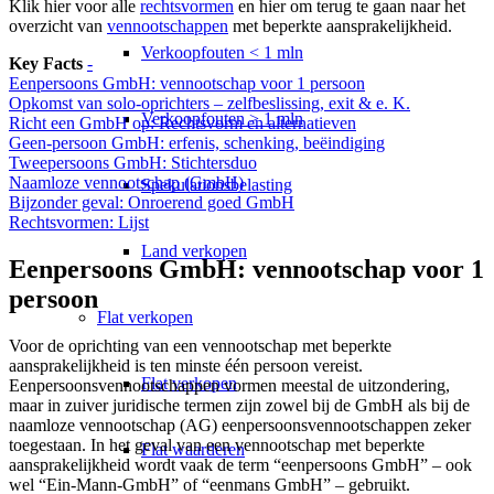
Klik hier voor alle
rechtsvormen
en hier om terug te gaan naar het
overzicht van
vennootschappen
met beperkte aansprakelijkheid.
Verkoopfouten < 1 mln
Key Facts
-
Eenpersoons GmbH: vennootschap voor 1 persoon
Opkomst van solo-oprichters – zelfbeslissing, exit & e. K.
Verkoopfouten > 1 mln
Richt een GmbH op: Rechtsvorm en alternatieven
Geen-persoon GmbH: erfenis, schenking, beëindiging
Tweepersoons GmbH: Stichtersduo
Naamloze vennootschap (GmbH)
Spekulationsbelasting
Bijzonder geval: Onroerend goed GmbH
Rechtsvormen: Lijst
Land verkopen
Eenpersoons GmbH: vennootschap voor 1
persoon
Flat
verkopen
Voor de oprichting van een vennootschap met beperkte
aansprakelijkheid is ten minste één persoon vereist.
Flat verkopen
Eenpersoonsvennootschappen vormen meestal de uitzondering,
maar in zuiver juridische termen zijn zowel bij de GmbH als bij de
naamloze vennootschap (AG) eenpersoonsvennootschappen zeker
toegestaan. In het geval van een vennootschap met beperkte
Flat waarderen
aansprakelijkheid wordt vaak de term “eenpersoons GmbH” – ook
wel “Ein-Mann-GmbH” of “eenmans GmbH” – gebruikt.