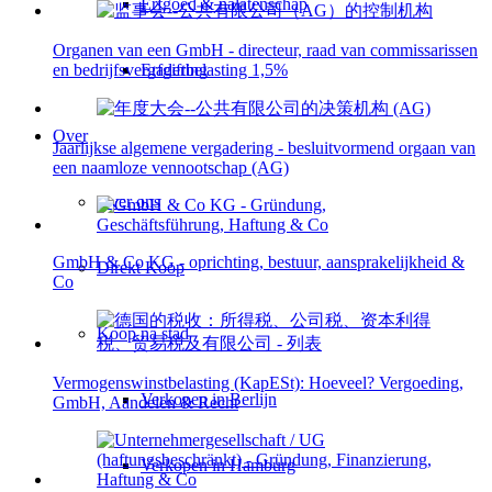
Erfgoed & nalatenschap
Organen van een GmbH - directeur, raad van commissarissen
Erfgiftbelasting 1,5%
en bedrijfsvergadering
Over
Jaarlijkse algemene vergadering - besluitvormend orgaan van
een naamloze vennootschap (AG)
Over ons
GmbH & Co KG - oprichting, bestuur, aansprakelijkheid &
Direkt Koop
Co
Koop na stad
Vermogenswinstbelasting (KapESt): Hoeveel? Vergoeding,
Verkopen in Berlijn
GmbH, Aandelen & Recht
Verkopen in Hamburg