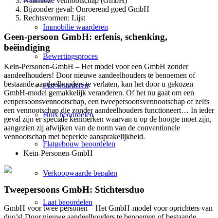
Naamloze vennootschap (GmbH)
Bijzonder geval: Onroerend goed GmbH
Rechtsvormen: Lijst
Immobilie waarderen
Geen-persoon GmbH: erfenis, schenking,
beëindiging
Bewertingsproces
Kein-Personen-GmbH – Het model voor een GmbH zonder
aandeelhouders! Door nieuwe aandeelhouders te benoemen of
bestaande aandeelhouders te verlaten, kan het door u gekozen
Flat waarderen
GmbH-model gemakkelijk veranderen. Of het nu gaat om een
eenpersoonsvennootschap, een tweepersoonsvennootschap of zelfs
een vennootschap die zonder aandeelhouders functioneert… In ieder
Huis beoordelen
geval zijn er speciale kenmerken waarvan u op de hoogte moet zijn,
aangezien zij afwijken van de norm van de conventionele
vennootschap met beperkte aansprakelijkheid.
Flatgebouw beoordelen
Kein-Personen-GmbH
Verkoopwaarde bepalen
Tweepersoons GmbH: Stichtersduo
Laat beoordelen
GmbH voor twee personen – Het GmbH-model voor oprichters van
duo’s! Door nieuwe aandeelhouders te benoemen of bestaande