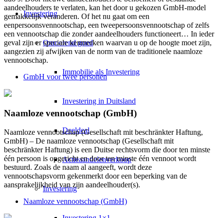
aandeelhouders te verlaten, kan het door u gekozen GmbH-model
Investering
gemakkelijk veranderen. Of het nu gaat om een
eenpersoonsvennootschap, een tweepersoonsvennootschap of zelfs
een vennootschap die zonder aandeelhouders functioneert… In ieder
Onroerend goed
geval zijn er speciale kenmerken waarvan u op de hoogte moet zijn,
aangezien zij afwijken van de norm van de traditionele naamloze
vennootschap.
Immobilie als Investering
GmbH voor twee personen
Investering in Duitsland
Naamloze vennootschap (GmbH)
Deeldeal
Naamloze vennootschap (Gesellschaft mit beschränkter Haftung,
GmbH) – De naamloze vennootschap (Gesellschaft mit
beschränkter Haftung) is een Duitse rechtsvorm die door ten minste
één persoon is opgericht en door ten minste één vennoot wordt
Actieaandelenverkoop
bestuurd. Zoals de naam al aangeeft, wordt deze
vennootschapsvorm gekenmerkt door een beperking van de
aansprakelijkheid van zijn aandeelhouder(s).
Investering
Naamloze vennootschap (GmbH)
Investering 1×1