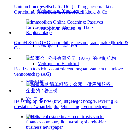
Unternehmergesellschaft / UG (haftungsbeschränkt) -
Verkopen in München
Oprichting, Financiering, Aansprakelijkheid & Co.
Verkopen in Keulen
GmbH & Co OHG - oprichting, bestuur, aansprakelijkheid &
Verkopen Düsseldorf
Co
Verkopen in Frankfurt
Raad van toezicht - controlerend orgaan van een naamloze
vennootschap (AG)
Makelaar?
YouTube
Belasting op de btw (btw) uitgelegd: hoogte, levering &
prestatie - "waardebijdragebelasting" voor bedrijven
TikTok