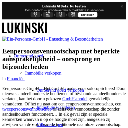
×
Lukinski AI Beta: Nu testen
AVG-conform — grondwaarden & marktdata in seconden
06
17
40
58
:
:
:
Nu testen
D
UUR
MIN
SEC
Eenpersoonsvennootschap met beperkte
Onroerend goed
aansprakelijkheid – oorsprong en
bijzonderheden
Immobilie verkopen
in
Financiën
Eenpersoons GmbH – Het GmbH-model voor solo-oprichters! Door
Onroerend goed verkopen
nieuwe aandeelhouders te benoemen of bestaande aandeelhouders te
verlaten, kan het door u gekozen
GmbH-model
gemakkelijk
veranderen. Of het nu gaat om een eenpersoonsvennootschap, een
Immobilie waarderen
tweepersoonsvennootschap
of zelfs een vennootschap die zonder
aandeelhouders functioneert… In elk geval zijn er speciale
kenmerken waarvan u op de hoogte moet zijn, aangezien zij
Villa verkopen
afwijken van de norm van de traditionele naamloze vennootschap.