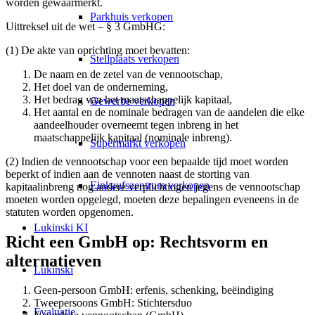
worden gewaarmerkt.
Parkhuis verkopen
Uittreksel uit de wet – § 3 GmbHG:
(1) De akte van oprichting moet bevatten:
Stellplaats verkopen
De naam en de zetel van de vennootschap,
Het doel van de onderneming,
Het bedrag van het maatschappelijk kapitaal,
Gewerbe verkopen
Het aantal en de nominale bedragen van de aandelen die elke
aandeelhouder overneemt tegen inbreng in het
maatschappelijk kapitaal (nominale inbreng).
Supermarkt verkopen
(2) Indien de vennootschap voor een bepaalde tijd moet worden
beperkt of indien aan de vennoten naast de storting van
Einkaufszentrum verkopen
kapitaalinbreng nog andere verplichtingen jegens de vennootschap
moeten worden opgelegd, moeten deze bepalingen eveneens in de
statuten worden opgenomen.
Lukinski KI
Richt een GmbH op: Rechtsvorm en
alternatieven
Lukinski
Geen-persoon GmbH: erfenis, schenking, beëindiging
Tweepersoons GmbH: Stichtersduo
Evaluatie