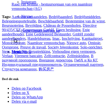
Instagram
Raad van bestuur - bestuursorgaan van een naamloze
vennootschap (AG)
Nieuws
Tags:
Aankoop van aandelen
,
Bedrijfsaandeel
,
Bedrijfsmiddelen
,
Beleggingsportefeuille
,
Beschikbaarheid
,
Bestemming van de winst
,
Beursnotering
,
Bevrijding
,
Château de Possenhofen
,
Directive
90/435/CEE
,
Eenpersoons GmbH
,
Eigen beslissing
,
Enig
Neem contact met ons op
aandeelhouder
,
Enig Gedelegeerd Bestuurder
,
GmbH zonder
aandeelhouders
,
Handelsbureau
,
Imac
,
Inschrijving
,
Kapitaalgroei
,
Monocorporate
,
Naamloze vennootschap
,
Nieuwe auto
,
Omissie
,
Oorsprong
,
Preuve de travail
,
Society bijeenkomst
,
Solo-oprichter
,
Stem
,
Stembiljet
,
Terugtrekking
,
Verhouding eigen vermogen
,
Menu
Menu
Verlaat
,
Virement bancaire
,
Zelfcontractie
,
Zelfmisleiding
,
В
разумной пропорции
,
Внешние директора
,
ГмбХ и Ко КГ
,
Индивидуальный предприниматель
,
Ограниченный партнер
,
Структура компании
,
购买房产
Deel dit stuk
Delen op Facebook
Delen op X
Delen op WhatsApp
Delen via e-mail