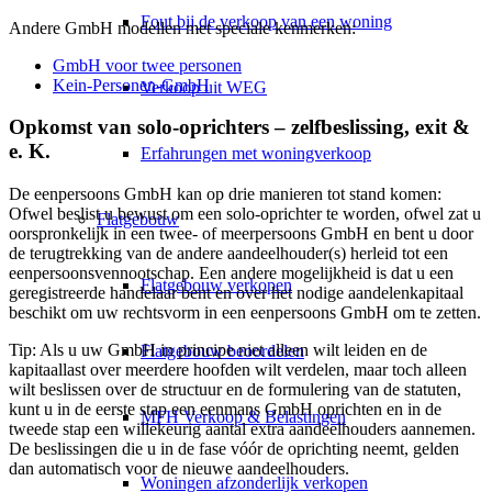
Fout bij de verkoop van een woning
Andere GmbH modellen met speciale kenmerken:
GmbH voor twee personen
Kein-Personen-GmbH
Verkoop uit WEG
Opkomst van solo-oprichters – zelfbeslissing, exit &
e. K.
Erfahrungen met woningverkoop
De eenpersoons GmbH kan op drie manieren tot stand komen:
Ofwel beslist u bewust om een solo-oprichter te worden, ofwel zat u
Flatgebouw
oorspronkelijk in een twee- of meerpersoons GmbH en bent u door
de terugtrekking van de andere aandeelhouder(s) herleid tot een
eenpersoonsvennootschap. Een andere mogelijkheid is dat u een
Flatgebouw verkopen
geregistreerde handelaar bent en over het nodige aandelenkapitaal
beschikt om uw rechtsvorm in een eenpersoons GmbH om te zetten.
Tip: Als u uw GmbH in principe niet alleen wilt leiden en de
Flatgebouw beoordelen
kapitaallast over meerdere hoofden wilt verdelen, maar toch alleen
wilt beslissen over de structuur en de formulering van de statuten,
kunt u in de eerste stap een eenmans GmbH oprichten en in de
MFH Verkoop & Belastingen
tweede stap een willekeurig aantal extra aandeelhouders aannemen.
De beslissingen die u in de fase vóór de oprichting neemt, gelden
dan automatisch voor de nieuwe aandeelhouders.
Woningen afzonderlijk verkopen