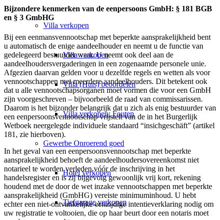
Bijzondere kenmerken van de eenpersoons GmbH: § 181 BGB
en § 3 GmbHG
Villa
verkopen
Bij een eenmansvennootschap met beperkte aansprakelijkheid bent
u automatisch de enige aandeelhouder en neemt u de functie van
gedelegeerd bestuurder waar. U neemt ook deel aan de
Villa verkopen
aandeelhoudersvergaderingen in een zogenaamde personele unie.
Afgezien daarvan gelden voor u dezelfde regels en wetten als voor
vennootschappen met meerdere aandeelhouders. Dit betekent ook
Villa (Huis) beoordelen
dat u alle vennootschapsorganen moet vormen die voor een GmbH
zijn voorgeschreven – bijvoorbeeld de raad van commissarissen.
Daarom is het bijzonder belangrijk dat u zich als enig bestuurder van
Villa verkopen: Fouten
een eenpersoonsvennootschap vrijstelt van de in het Burgerlijk
Wetboek neergelegde individuele standaard “insichgeschäft” (artikel
181, zie hierboven).
Gewerbe
Onroerend goed
In het geval van een eenpersoonsvennootschap met beperkte
aansprakelijkheid behoeft de aandeelhoudersovereenkomst niet
notarieel te worden verleden vóór de inschrijving in het
Hotel verkopen
handelsregister en is zij bijgevolg gewoonlijk vrij kort, rekening
houdend met de door de wet inzake vennootschappen met beperkte
aansprakelijkheid (GmbHG) vereiste minimuminhoud. U hebt
Tiefgarage verkopen
echter een niet-ontvankelijke eenzijdige intentieverklaring nodig om
uw registratie te voltooien, die op haar beurt door een notaris moet