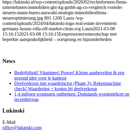
https://lukinski.nl/wp-content/uploads/2020/02/rechtsformen-firma-
unternehmen-immobilien-gbr-kg-gmbh-ag-co-vergleich-vorteile-
steuern-mann-buero-auswahl-strategie-immobilienfirma-
steueroptimierung.jpg
801
1200
Laura
/wp-
content/uploads/2024/04/lukinski-logo-real-estate-investment-
germany-house-villa-off-market-clean.svg
Laura
2021-03-08
15:16:15
2021-03-08 15:16:15
Eenpersoonsvennootschap met
beperkte aansprakelijkheid – oorsprong en bijzonderheden
News
Bedrijfsfruit! Vitamines! Power! Kleine aanbeveling & een
gezond idee voor je kantoor
Deelverkoop met waardefactor (Plaats 3): Rekenmachine
check! Waardering + kosten bij deelverkoop
1,4 miljoen woningen ontbreken: Duitslands woningtekort op
recordniveau
Lukinski
E-Mail
office@lukinski.com