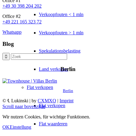
Office #1
+49 30 398 204 202
Verkoopfouten < 1 mln
Office #2
+49 221 165 323 72
Whatsapp
Verkoopfouten > 1 mln
Blog
Spekulationsbelasting
Berlin
Land verkopen
Flat
verkopen
Berlin
© ℄ Lukinski | by
CXMXO
|
Imprint
Flat verkopen
Scroll naar bovenzijde
Wir nutzen Cookies, für wichtige Funktionen.
Flat waarderen
OK
Einstellung