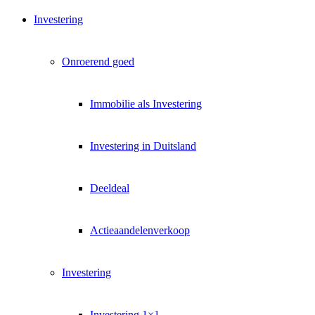
Exklusive Immobilien-Deals, Off-Market-Angebote und Markt-
Insights direkt ins Postfach.
Investering
Kostenlos abonnieren
Onroerend goed
Kein Spam. Jederzeit abmeldbar.
Immobilie als Investering
Investering in Duitsland
Deeldeal
Actieaandelenverkoop
Investering
Investering 1×1