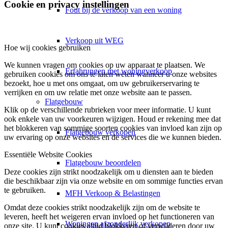
Cookie en privacy instellingen
Fout bij de verkoop van een woning
Verkoop uit WEG
Hoe wij cookies gebruiken
We kunnen vragen om cookies op uw apparaat te plaatsen. We
Erfahrungen met woningverkoop
gebruiken cookies om ons te laten weten wanneer u onze websites
bezoekt, hoe u met ons omgaat, om uw gebruikerservaring te
verrijken en om uw relatie met onze website aan te passen.
Flatgebouw
Klik op de verschillende rubrieken voor meer informatie. U kunt
ook enkele van uw voorkeuren wijzigen. Houd er rekening mee dat
het blokkeren van sommige soorten cookies van invloed kan zijn op
Flatgebouw verkopen
uw ervaring op onze websites en de services die we kunnen bieden.
Essentiële Website Cookies
Flatgebouw beoordelen
Deze cookies zijn strikt noodzakelijk om u diensten aan te bieden
die beschikbaar zijn via onze website en om sommige functies ervan
te gebruiken.
MFH Verkoop & Belastingen
Omdat deze cookies strikt noodzakelijk zijn om de website te
leveren, heeft het weigeren ervan invloed op het functioneren van
Woningen afzonderlijk verkopen
onze site. U kunt cookies altijd blokkeren of verwijderen door uw