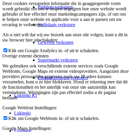
Deze cookies verzamelen informatie die in geaggregeerde vorm
Parkhuis verkopen
wordt gebruikt om ons te helpen begrijpen hoe onze website wordt
gebruikt of hoe effectief onze marketingcampagnes zijn, of om ons
te helpen onze website en applicatie voor u aan te passen om uw
Stellplaats verkopen
ervaring te verbeteren.
Als u niet wilt dat wij uw bezoek aan onze site volgen, kunt u dit in
uw browser hier uitschakelen:
Gewerbe verkopen
Klik om Google Analytics in- of uit te schakelen.
Overige externe diensten
Supermarkt verkopen
We gebruiken ook verschillende externe services zoals Google
Webfonts, Google Maps en externe videoproviders. Aangezien deze
providers persoonlijke gegevens zoals uw IP-adres kunnen
Einkaufszentrum verkopen
verzamelen, kunt u ze hier blokkeren. Houd er rekening mee dat dit
de functionaliteit en het uiterlijk van onze site aanzienlijk kan
verminderen. Wijzigingen zijn pas effectief zodra u de pagina
Lukinski KI
herlaadt
Google Webfont Instellingen:
Lukinski
Klik om Google Webfonts in- of uit te schakelen.
Google Maps Instellingen:
Evaluatie