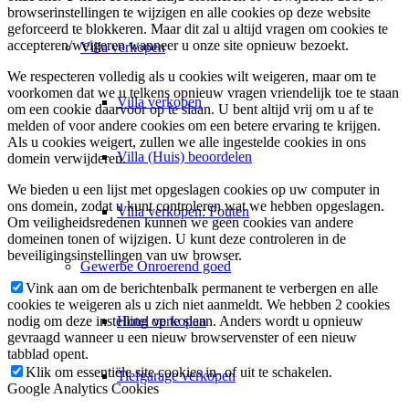
browserinstellingen te wijzigen en alle cookies op deze website
geforceerd te blokkeren. Maar dit zal u altijd vragen om cookies te
accepteren/weigeren wanneer u onze site opnieuw bezoekt.
Villa
verkopen
We respecteren volledig als u cookies wilt weigeren, maar om te
voorkomen dat we u telkens opnieuw vragen vriendelijk toe te staan
Villa verkopen
om een cookie daarvoor op te slaan. U bent altijd vrij om u af te
melden of voor andere cookies om een betere ervaring te krijgen.
Als u cookies weigert, zullen we alle ingestelde cookies in ons
Villa (Huis) beoordelen
domein verwijderen.
We bieden u een lijst met opgeslagen cookies op uw computer in
ons domein, zodat u kunt controleren wat we hebben opgeslagen.
Villa verkopen: Fouten
Om veiligheidsredenen kunnen we geen cookies van andere
domeinen tonen of wijzigen. U kunt deze controleren in de
beveiligingsinstellingen van uw browser.
Gewerbe
Onroerend goed
Vink aan om de berichtenbalk permanent te verbergen en alle
cookies te weigeren als u zich niet aanmeldt. We hebben 2 cookies
Hotel verkopen
nodig om deze instelling op te slaan. Anders wordt u opnieuw
gevraagd wanneer u een nieuw browservenster of een nieuw
tabblad opent.
Klik om essentiële site cookies in- of uit te schakelen.
Tiefgarage verkopen
Google Analytics Cookies