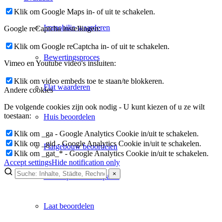
Klik om Google Maps in- of uit te schakelen.
Immobilie waarderen
Google reCaptcha instellingen:
Klik om Google reCaptcha in- of uit te schakelen.
Bewertingsproces
Vimeo en Youtube video's insluiten:
Klik om video embeds toe te staan/te blokkeren.
Flat waarderen
Andere cookies
De volgende cookies zijn ook nodig - U kunt kiezen of u ze wilt
toestaan:
Huis beoordelen
Klik om _ga - Google Analytics Cookie in/uit te schakelen.
Klik om _gid - Google Analytics Cookie in/uit te schakelen.
Flatgebouw beoordelen
Klik om _gat_* - Google Analytics Cookie in/uit te schakelen.
Accept settings
Hide notification only
×
Verkoopwaarde bepalen
×
Lukinski Newsletter
Laat beoordelen