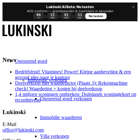
×
Lukinski AI Beta: Nu testen
AVG-conform — grondwaarden & marktdata in seconden
06
15
42
50
:
:
:
Nu testen
D
UUR
MIN
SEC
News
Onroerend goed
Bedrijfsfruit! Vitamines! Power! Kleine aanbeveling & een
gezond idee voor je kantoor
Immobilie verkopen
Deelverkoop met waardefactor (Plaats 3): Rekenmachine
check! Waardering + kosten bij deelverkoop
1,4 miljoen woningen ontbreken: Duitslands woningtekort op
Onroerend goed verkopen
recordniveau
Lukinski
Immobilie waarderen
E-Mail
office@lukinski.com
Villa verkopen